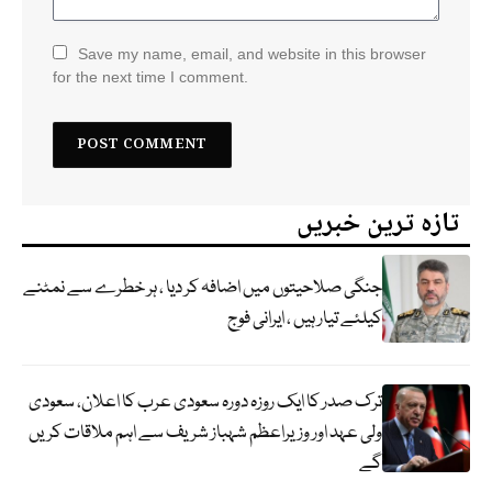
Save my name, email, and website in this browser
for the next time I comment.
تازہ ترین خبریں
جنگی صلاحیتوں میں اضافہ کر دیا ، ہر خطرے سے نمٹنے
کیلئے تیار ہیں ، ایرانی فوج
ترک صدر کا ایک روزہ دورہ سعودی عرب کا اعلان، سعودی
ولی عہد اور وزیراعظم شہباز شریف سے اہم ملاقات کریں
گے