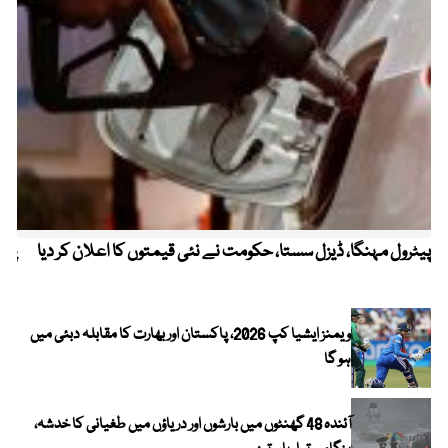
پیٹرول مہنگا، ڈیزل سستا، حکومت نے نئی قیمتوں کا اعلان کر دیا
پنج
ویمنز ایشیا کپ 2026، پاکستان اور بھارت کا مقابلہ دبئی میں
ہو گا
آئندہ 48 گھنٹوں میں بارشوں اور دریاؤں میں طغیانی کا خدشہ،