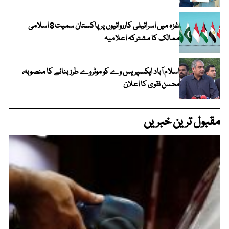
غزہ میں اسرائیلی کارروائیوں پر پاکستان سمیت 8 اسلامی
ممالک کا مشترکہ اعلامیہ
اسلام آباد ایکسپریس وے کو موٹروے طرز بنانے کا منصوبہ،
محسن نقوی کا اعلان
مقبول ترین خبریں