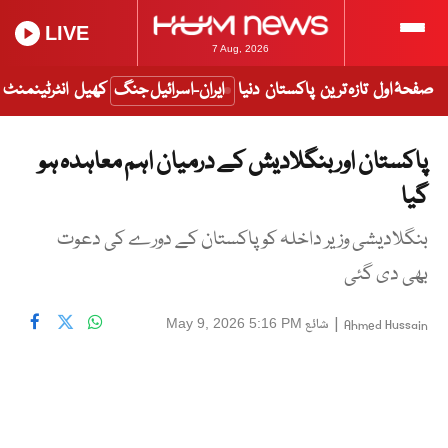
LIVE
7 Aug, 2026
صفحۂ اول
تازہ ترین
پاکستان
دنیا
ایران-اسرائیل جنگ
کھیل
انٹرٹینمنٹ
پاکستان اور بنگلادیش کے درمیان اہم معاہدہ ہو
گیا
بنگلادیشی وزیر داخلہ کو پاکستان کے دورے کی دعوت
بھی دی گئی
|
شائع
May 9, 2026 5:16 PM
Ahmed Hussain