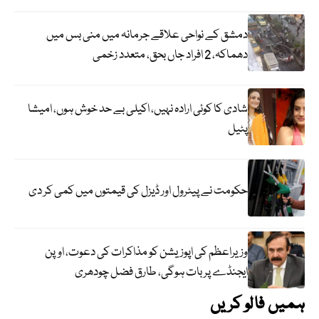
دمشق کے نواحی علاقے جرمانہ میں منی بس میں
دھماکہ، 2 افراد جاں بحق، متعدد زخمی
شادی کا کوئی ارادہ نہیں، اکیلی بے حد خوش ہوں، امیشا
پٹیل
حکومت نے پیٹرول اور ڈیزل کی قیمتوں میں کمی کر دی
وزیراعظم کی اپوزیشن کو مذاکرات کی دعوت، اوپن
ایجنڈے پر بات ہوگی، طارق فضل چودھری
ہمیں فالو کریں