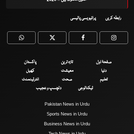
رابطہ کریں
پرائیویسی پالیسی
WhatsApp
Twitter
Facebook
Faceboo
صفحۂ اول
تازہ ترین
پاکستان
دنیا
معیشت
کھیل
تعلیم
صحت
انٹرٹینمنٹ
ٹیکنالوجی
دلچسپ و عجیب
Pakistan News in Urdu
Sports News in Urdu
Business News in Urdu
Tech News in Urdu