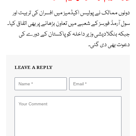
دونوں ممالک نے پولیس اکیڈمیز میں افسران کی تربیت اور
سول آرمڈ فورسز کے شعبے میں تعاون بڑھانے پر بھی اتفاق کیا۔
جبکہ بنگلادیشی وزیر داخلہ کو پاکستان کے دورے کی
دعوت بھی دی گئی۔
LEAVE A REPLY