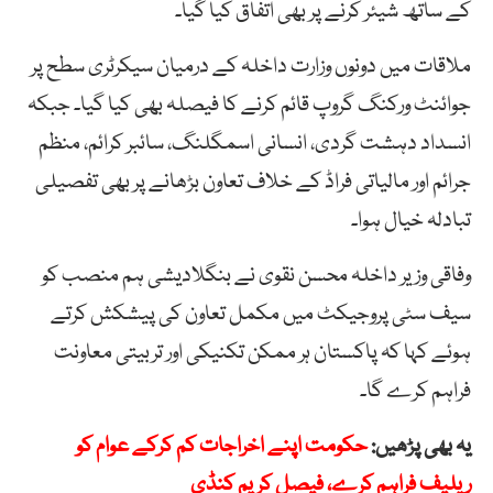
کے ساتھ شیئر کرنے پر بھی اتفاق کیا گیا۔
ملاقات میں دونوں وزارت داخلہ کے درمیان سیکرٹری سطح پر
جوائنٹ ورکنگ گروپ قائم کرنے کا فیصلہ بھی کیا گیا۔ جبکہ
انسداد دہشت گردی، انسانی اسمگلنگ، سائبر کرائم، منظم
جرائم اور مالیاتی فراڈ کے خلاف تعاون بڑھانے پر بھی تفصیلی
تبادلہ خیال ہوا۔
وفاقی وزیر داخلہ محسن نقوی نے بنگلادیشی ہم منصب کو
سیف سٹی پروجیکٹ میں مکمل تعاون کی پیشکش کرتے
ہوئے کہا کہ پاکستان ہر ممکن تکنیکی اور تربیتی معاونت
فراہم کرے گا۔
یہ بھی پڑھیں:
حکومت اپنے اخراجات کم کرکے عوام کو
ریلیف فراہم کرے، فیصل کریم کنڈی