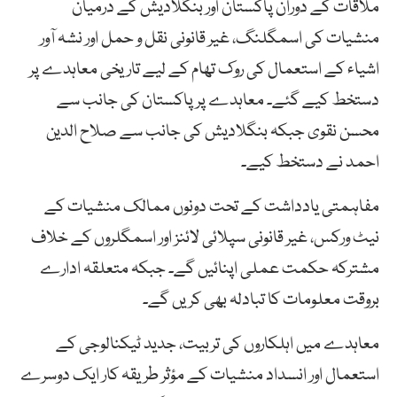
ملاقات کے دوران پاکستان اور بنگلادیش کے درمیان
منشیات کی اسمگلنگ، غیر قانونی نقل و حمل اور نشہ آور
اشیاء کے استعمال کی روک تھام کے لیے تاریخی معاہدے پر
دستخط کیے گئے۔ معاہدے پر پاکستان کی جانب سے
محسن نقوی جبکہ بنگلادیش کی جانب سے صلاح الدین
احمد نے دستخط کیے۔
مفاہمتی یادداشت کے تحت دونوں ممالک منشیات کے
نیٹ ورکس، غیر قانونی سپلائی لائنز اور اسمگلروں کے خلاف
مشترکہ حکمت عملی اپنائیں گے۔ جبکہ متعلقہ ادارے
بروقت معلومات کا تبادلہ بھی کریں گے۔
معاہدے میں اہلکاروں کی تربیت، جدید ٹیکنالوجی کے
استعمال اور انسداد منشیات کے مؤثر طریقہ کار ایک دوسرے