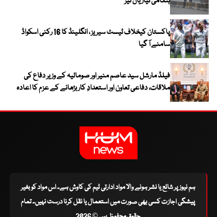
ہنگامی تیاریاں تیز
پاکستان کیخلاف ٹیسٹ سیریز ، انگلینڈ کا 16 رکنی اسکواڈ
سامنے آ گیا
فیلڈ مارشل سید عاصم منیر اور صومالیہ کے وزیر دفاع کی
ملاقات، دفاعی تعاون اور استعدادِ کار بڑھانے کے عزم کا اعادہ
ہم نیوز پر شائع یا نشر ہونے والا مواد ادارتی ٹیم کی کاوش ہے۔ اس مواد کو بغیر
پیشگی اجازت کسی بھی صورت میں استعمال یا نقل کرنا درست نہیں۔ تمام
حقوق محفوظ ہیں © 2026