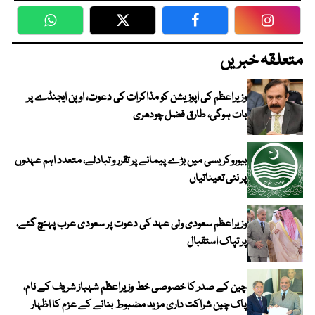
WhatsApp
Twitter
Facebook
Faceboo
متعلقہ خبریں
وزیراعظم کی اپوزیشن کو مذاکرات کی دعوت، اوپن ایجنڈے پر
بات ہوگی، طارق فضل چودھری
بیوروکریسی میں بڑے پیمانے پر تقرر و تبادلے، متعدد اہم عہدوں
پر نئی تعیناتیاں
وزیراعظم سعودی ولی عہد کی دعوت پر سعودی عرب پہنچ گئے،
پر تپاک استقبال
چین کے صدر کا خصوصی خط وزیراعظم شہباز شریف کے نام،
پاک چین شراکت داری مزید مضبوط بنانے کے عزم کا اظہار