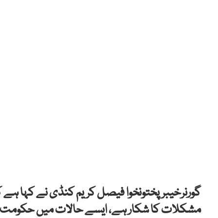
گورنرخیبرپختونخوا فیصل کریم کنڈی نے کہا ہے ک
مشکلات کا شکار ہے، ایسے حالات میں حکومت کو 