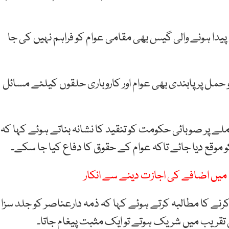
یدا ہونے والی گیس بھی مقامی عوام کو فراہم نہیں کی جا
مل پر پابندی بھی عوام اور کاروباری حلقوں کیلئے مسائل
ے پر صوبائی حکومت کو تنقید کا نشانہ بناتے ہوئے کہا کہ
 موقع دیا جائے تاکہ عوام کے حقوق کا دفاع کیا جا سکے۔
میں اضافے کی اجازت دینے سے انکار
ا فوری ٹرائل کرنے کا مطالبہ کرتے ہوئے کہا کہ ذمہ دارعناصر کو جلد سزا
 تقریب میں شریک ہوتے تو ایک مثبت پیغام جاتا۔