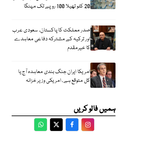
20 کلو تھیلا 100 روپے تک مہنگا
صدر مملکت کا پاکستان، سعودی عرب
اور ترکیہ کے مشترکہ دفاعی معاہدے
کا خیرمقدم
امریکا ایران جنگ بندی معاہدہ آج یا
کل متوقع ہے، امریکی وزیر خزانہ
ہمیں فالو کریں
WhatsApp
Twitter
Facebook
Facebook