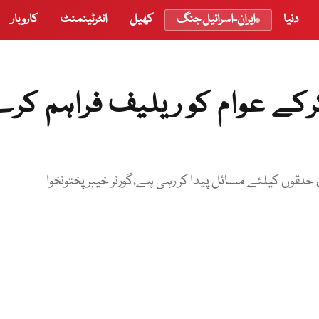
دنیا
ایران-اسرائیل جنگ
کھیل
انٹرٹینمنٹ
کاروبار
کے عوام کو ریلیف فراہم کر
 حلقوں کیلئے مسائل پیدا کر رہی ہے،گورنر خیبرپختونخوا