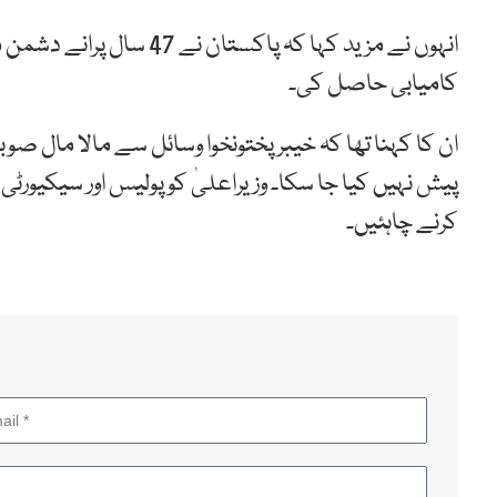
انہوں نے مزید کہا کہ پاکست
کامیابی حاصل کی۔
ان کا کہنا تھا کہ خیبرپختونخوا وسائل سے مالا مال صو
پیش نہیں کیا جا سکا۔ وزیراعلیٰ کو پولیس اور سیکیورٹ
کرنے چاہئیں۔