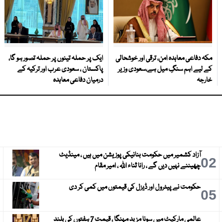
مکہ دفاعی معاہدہ امن، ترقی اور خوشحالی
ایک پر حملہ تینوں پر حملہ تصور ہو گا،
کے لیے اہم سنگِ میل ہے،سعودی وزیر
پاکستان ، سعودی عرب اور ترکیہ کے
خارجہ
درمیان دفاعی معاہدہ
آزاد کشمیر میں حکومت بنانیکی پوزیشن میں ہیں ، مینڈیٹ
3
02
چھیننے نہیں دیں گے ، رانا ثناء اللہ ، امیر مقام
حکومت نے پیٹرول اور ڈیزل کی قیمتوں میں کمی کر دی
6
05
عالمی مارکیٹ میں سونا مزید مہنگا ، قیمت 7 ہفتوں کی بلند