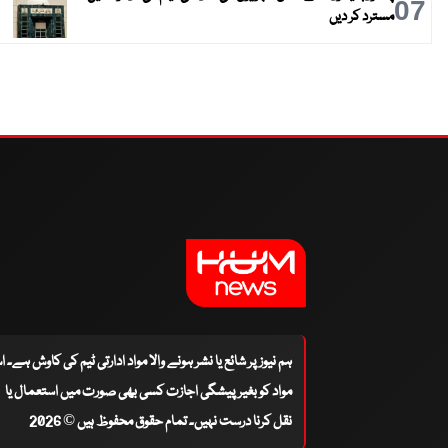
07
مسترد کر دیں
ہم نیوز پر شائع یا نشر ہونے والا مواد ادارتی ٹیم کی کاوش ہے۔ 
مواد کو بغیر پیشگی اجازت کسی بھی صورت میں استعمال یا
نقل کرنا درست نہیں۔ تمام حقوق محفوظ ہیں © 2026