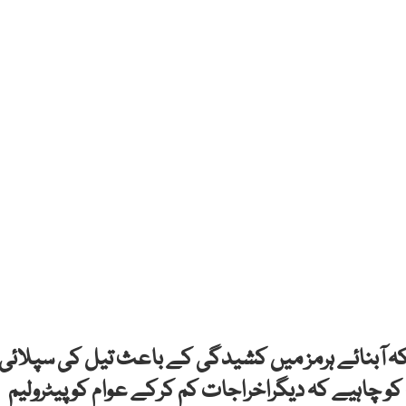
ہ آبنائے ہرمز میں کشیدگی کے باعث تیل کی سپلائی
چاہیے کہ دیگراخراجات کم کرکے عوام کو پیٹرولیم