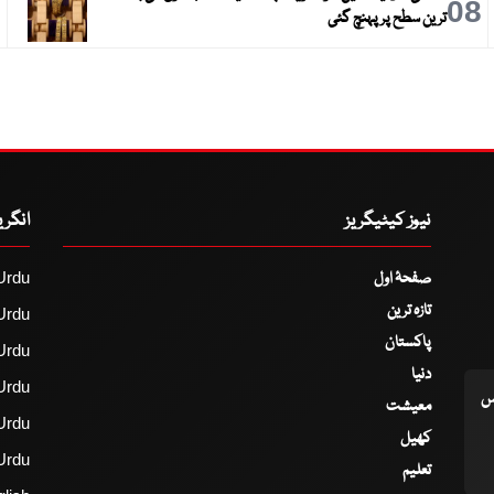
9
08
ترین سطح پر پہنچ گئی
نیوز کیٹیگریز
انگر
صفحۂ اول
Urdu
تازہ ترین
Urdu
پاکستان
Urdu
دنیا
Urdu
اس
معیشت
Urdu
کھیل
Urdu
تعلیم