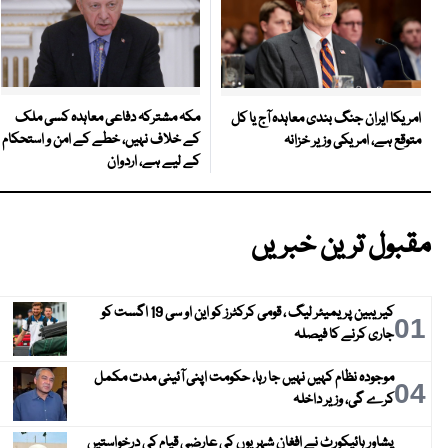
مکہ مشترکہ دفاعی معاہدہ کسی ملک
امریکا ایران جنگ بندی معاہدہ آج یا کل
کے خلاف نہیں، خطے کے امن و استحکام
متوقع ہے، امریکی وزیر خزانہ
کے لیے ہے، اردوان
مقبول ترین خبریں
کیریبین پریمیئر لیگ ، قومی کرکٹرز کو این او سی 19 اگست کو
01
جاری کرنے کا فیصلہ
موجودہ نظام کہیں نہیں جا رہا، حکومت اپنی آئینی مدت مکمل
04
کرے گی، وزیر داخلہ
پشاور ہائیکورٹ نے افغان شہریوں کی عارضی قیام کی درخواستیں