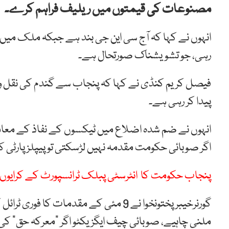
مصنوعات کی قیمتوں میں ریلیف فراہم کرے۔
انہوں نے کہا کہ آج سی این جی بند ہے جبکہ ملک میں پ
رہی، جو تشویشناک صورتحال ہے۔
فیصل کریم کنڈی نے کہا کہ پنجاب سے گندم کی نقل و ح
پیدا کر رہی ہے۔
انہوں نے ضم شدہ اضلاع میں ٹیکسوں کے نفاذ کے معامل
اگر صوبائی حکومت مقدمہ نہیں لڑسکتی تو پیپلزپارٹی کو
پنجاب حکومت کا انٹرسٹی پبلک ٹرانسپورٹ کے کرایوں 
گورنرخیبرپختونخوا نے 9 مئی کے مقدمات ک
ملنی چاہیے، صوبائی چیف ایگزیکٹو اگر “معرکہ حق” کی