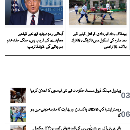
بینکاک ، دادا اور دادی کو قتل کرنے کے
آبنائے ہرمز دوبارہ کھولنے کیلئے
بعد ملزم کی اسکول میں فائرنگ ، 8 افراد
معاہدے کے قریب ہیں ، جنگ جلد ختم
ہلاک ، 14 زخمی
ہو جائے گی ، ڈونلڈ ٹرمپ
پیٹرول مہنگا، ڈیزل سستا، حکومت نے نئی قیمتوں کا اعلان کر دیا
0
ویمنز ایشیا کپ 2026، پاکستان اور بھارت کا مقابلہ دبئی میں ہو
0
گا
بانی پی ٹی آئی اور بشریٰ بی بی کی قیدِ تنہائی کیس، دلائل مکمل،