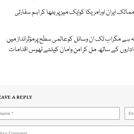
ان نے 47 سال پرانے دشمن ممالک ایران اورامریکا کوایک میز پر بٹھا کر اہم سفارتی
بہ ہے مگراب تک ان وسائل کوعالمی سطح پرمؤثرانداز میں
ی اداروں کے ساتھ مل کر امن وامان کیلئے ٹھوس اقدامات
EAVE A REPLY