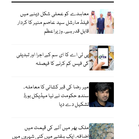
معاہدے کو عملی شکل دینے میں
فیلڈ مارشل سید عاصم منیر کا کردار
قابل قدر ہے، وزیراعظم
پی ٹی اے کا ای سم کے اجرا اور تبدیلی
کی فیس کم کرنے کا فیصلہ
میر رضا کی قبر کشائی کا معاملہ،
سندھ حکومت نے نیا میڈیکل بورڈ
تشکیل دے دیا
ملک بھر میں آٹے کی قیمت میں
اضافہ، ایک ہفتے میں کئی شہروں میں