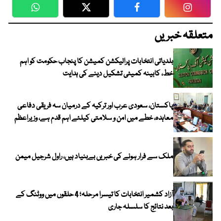
WhatsApp
Twitter
Facebook
Faceboo
متعلقہ خبریں
بلدیاتی انتخابات پرالیکشن کمیشن کا پنجاب حکومت کو اہم
خط، کابینہ کمیٹی تشکیل دینے کی ہدایت
پاکستان، سعودی عرب اور ترکیہ کے درمیان سہ فریقی دفاعی
معاہدہ، خطے میں امن و سلامتی کیلئے اہم قدم ہے، وزیراعظم
ملک سے فرار ہونے کی خبریں بےبنیاد ہیں، راول شرجیل میمن
آزاد کشمیر انتخابات کا تیسرا مرحلہ؛ 4 حلقوں میں ووٹنگ کے
بعد نتائج کا سلسلہ جاری