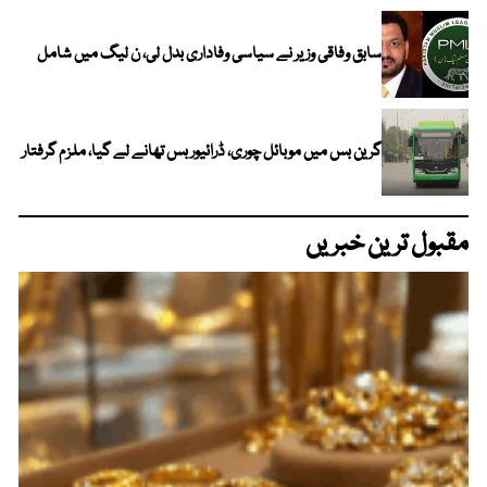
سابق وفاقی وزیر نے سیاسی وفاداری بدل لی، ن لیگ میں شامل
گرین بس میں موبائل چوری، ڈرائیور بس تھانے لے گیا، ملزم گرفتار
مقبول ترین خبریں