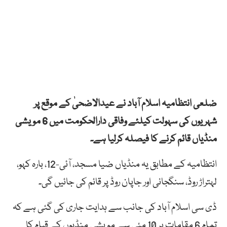
ضلعی انتظامیہ اسلام آباد نے عیدالاضحیٰ کے موقع پر
شہریوں کی سہولت کیلئے وفاقی دارالحکومت میں 6 مویشی
منڈیاں قائم کرنے کا فیصلہ کرلیا ہے۔
انتظامیہ کے مطابق یہ منڈیاں ضیا مسجد، آئی-12، بارہ کہو،
لہتراڑ روڈ، سنگجانی اور جاپان روڈ پر قائم کی جائیں گی۔
ڈی سی اسلام آباد کی جانب سے ہدایت جاری کی گئی ہے کہ
تمام 6 مقامات پر 10 مئی سے مویشی منڈیوں کے قیام کا