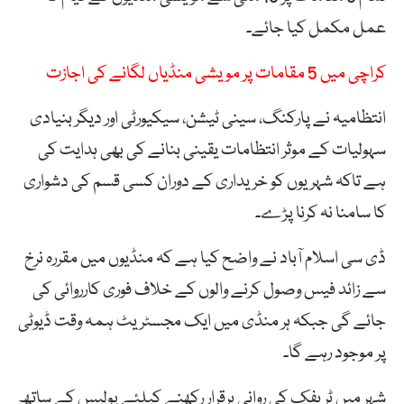
عمل مکمل کیا جائے۔
کراچی میں 5 مقامات پر مویشی منڈیاں لگانے کی اجازت
انتظامیہ نے پارکنگ، سینی ٹیشن، سیکیورٹی اور دیگر بنیادی
سہولیات کے موثر انتظامات یقینی بنانے کی بھی ہدایت کی
ہے تاکہ شہریوں کو خریداری کے دوران کسی قسم کی دشواری
کا سامنا نہ کرنا پڑے۔
ڈی سی اسلام آباد نے واضح کیا ہے کہ منڈیوں میں مقررہ نرخ
سے زائد فیس وصول کرنے والوں کے خلاف فوری کارروائی کی
جائے گی جبکہ ہر منڈی میں ایک مجسٹریٹ ہمہ وقت ڈیوٹی
پر موجود رہے گا۔
شہر میں ٹریفک کی روانی برقرار رکھنے کیلئے پولیس کے ساتھ