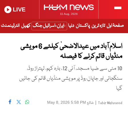
LIVE
11 Aug, 2026
صفحۂ اول
تازہ ترین
پاکستان
دنیا
ایران-اسرائیل جنگ
کھیل
انٹرٹینمنٹ
اسلام آباد میں عیدالاضحیٰ کیلئے 6 مویشی
منڈیاں قائم کرنے کا فیصلہ
10 مئی سے ضیا مسجد، آئی 12، بارہ کہو، لہتراڑ روڈ،
سنگجانی اور جاپان روڈ پر مویشی منڈیاں قائم کی جائیں
گیا
|
شائع
May 8, 2026 5:58 PM
Tahir Mehmood