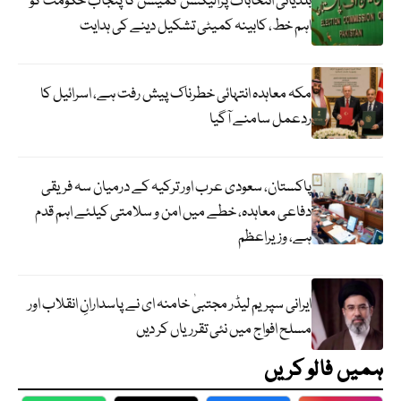
بلدیاتی انتخابات پرالیکشن کمیشن کا پنجاب حکومت کو
اہم خط، کابینہ کمیٹی تشکیل دینے کی ہدایت
مکہ معاہدہ انتہائی خطرناک پیش رفت ہے، اسرائیل کا
ردعمل سامنے آگیا
پاکستان، سعودی عرب اور ترکیہ کے درمیان سہ فریقی
دفاعی معاہدہ، خطے میں امن و سلامتی کیلئے اہم قدم
ہے، وزیراعظم
ایرانی سپریم لیڈر مجتبیٰ خامنہ ای نے پاسدارانِ انقلاب اور
مسلح افواج میں نئی تقرریاں کر دیں
ہمیں فالو کریں