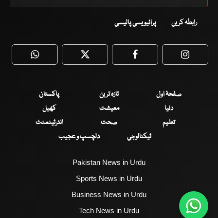
رابطہ کریں
پرائیویسی پالیسی
WhatsApp
Twitter
Facebook
Faceboo
صفحۂ اول
تازہ ترین
پاکستان
دنیا
معیشت
کھیل
تعلیم
صحت
انٹرٹینمنٹ
ٹیکنالوجی
دلچسپ و عجیب
Pakistan News in Urdu
Sports News in Urdu
Business News in Urdu
Tech News in Urdu