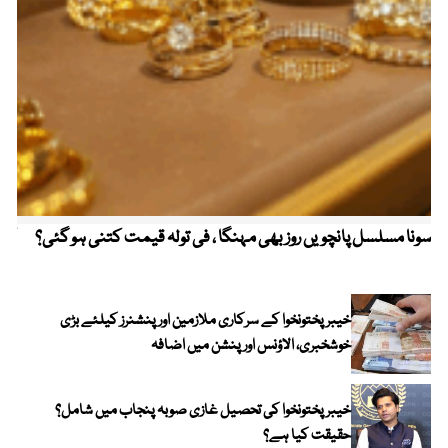
سونا مسلسل پانچویں روز بھی مہنگا ، فی تولہ قیمت کتنی ہو گئی؟
کولم
خیبرپختونخوا کے سرکاری ملازمین اور پنشنرز کیلئے بڑی
خوشخبری، الاؤنس اور پنشن میں اضافہ
خیبر پختونخوا کی تحصیل غازی صوبہ پنجاب میں شامل؟
حقیقت کیا ہے؟