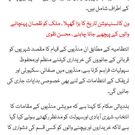
کے اطراف شامل ہیں۔
ون کانسٹیٹوشن تاریخ کا بڑا گھپلا ، ملک کو نقصان پہنچانے
والوں کے پیچھے جانا چاہئے ، محسن نقوی
انتظامیہ کے مطابق ان منڈیوں کے قیام کا مقصد شہریوں کو
قربانی کے جانوروں کی خریداری کیلئے منظم اورمحفوظ
سہولیات فراہم کرنا ہے، منڈیوں میں صفائی، سکیورٹی اور
ٹریفک کے انتظامات کے لئے بھی خصوصی ہدایات جاری کی
جائیں گی۔
بلدیاتی حکام کا کہنا ہے کہ مویشی منڈیوں کے مقامات کا
انتخاب شہری آبادی اورسہولت کو مدنظر رکھتے ہوئے کیا گیا
ہے تاکہ خریداروں اوربیچنے والوں کو کسی قسم کی دشواری کا