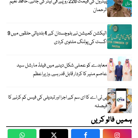
پیٹرول کی قیمت 228 روپے فی لیٹر کی جائے، حافظ نعیم
الرحمان
الیکشن کمیشن نے بلوچستان کے 4 بلدیاتی حلقوں میں 9
اگست کی پولنگ ملتوی کردی
معاہدے کو عملی شکل دینے میں فیلڈ مارشل سید
عاصم منیر کا کردار قابل قدر ہے، وزیراعظم
پی ٹی اے کا ای سم کے اجرا اور تبدیلی کی فیس کم کرنے کا
فیصلہ
ہمیں فالو کریں