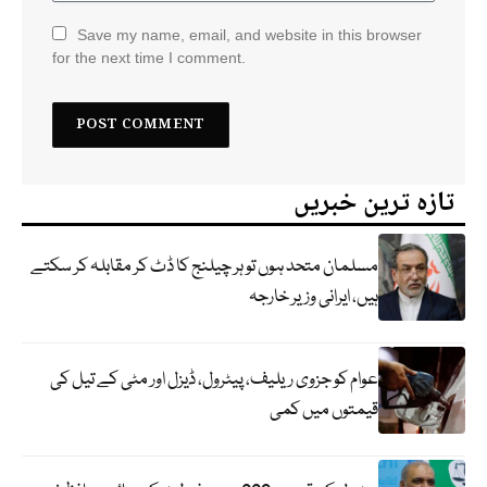
Save my name, email, and website in this browser
for the next time I comment.
تازہ ترین خبریں
مسلمان متحد ہوں تو ہر چیلنج کا ڈٹ کر مقابلہ کر سکتے
ہیں، ایرانی وزیر خارجہ
عوام کو جزوی ریلیف، پیٹرول، ڈیزل اور مٹی کے تیل کی
قیمتوں میں کمی