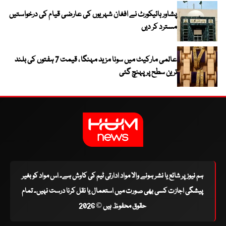
پشاور ہائیکورٹ نے افغان شہریوں کی عارضی قیام کی درخواستیں
مسترد کر دیں
عالمی مارکیٹ میں سونا مزید مہنگا ، قیمت 7 ہفتوں کی بلند
ترین سطح پر پہنچ گئی
ہم نیوز پر شائع یا نشر ہونے والا مواد ادارتی ٹیم کی کاوش ہے۔ اس مواد کو بغیر
پیشگی اجازت کسی بھی صورت میں استعمال یا نقل کرنا درست نہیں۔ تمام
حقوق محفوظ ہیں © 2026