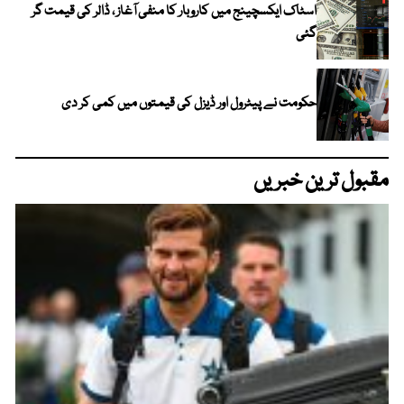
اسٹاک ایکسچینج میں کاروبار کا منفی آغاز ، ڈالر کی قیمت گر
گئی
حکومت نے پیٹرول اور ڈیزل کی قیمتوں میں کمی کر دی
مقبول ترین خبریں