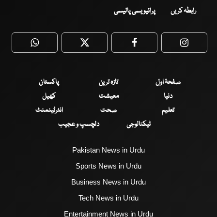
رابطہ کریں
پرائیویسی پالیسی
WhatsApp
Twitter
Facebook
Faceboo
صفحۂ اول
تازہ ترین
پاکستان
دنیا
معیشت
کھیل
تعلیم
صحت
انٹرٹینمنٹ
ٹیکنالوجی
دلچسپ و عجیب
Pakistan News in Urdu
Sports News in Urdu
Business News in Urdu
Tech News in Urdu
Entertainment News in Urdu