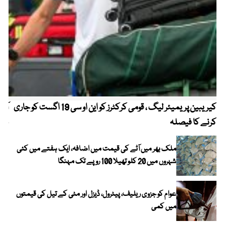
کیریبین پریمیئر لیگ ، قومی کرکٹرز کو این او سی 19 اگست کو جاری
آز
کرنے کا فیصلہ
چھی
ملک بھر میں آٹے کی قیمت میں اضافہ، ایک ہفتے میں کئی
شہروں میں 20 کلو تھیلا 100 روپے تک مہنگا
عوام کو جزوی ریلیف، پیٹرول، ڈیزل اور مٹی کے تیل کی قیمتوں
میں کمی