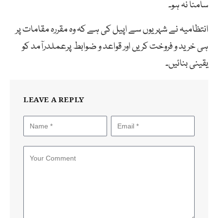
سامنا نہ ہو۔
انتظامیہ نے شہریوں سے اپیل کی ہے کہ وہ مقررہ مقامات پر
ہی خرید و فروخت کریں اور قواعد و ضوابط پرعملدرآمد کو
یقینی بنائیں۔
LEAVE A REPLY