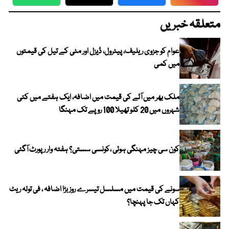
WhatsApp
Twitter
Facebook
Faceboo
متعلقہ خبریں
عوام کو جزوی ریلیف، پیٹرول، ڈیزل اور مٹی کے تیل کی قیمتوں
میں کمی
ملک بھر میں آٹے کی قیمت میں اضافہ، ایک ہفتے میں کئی
شہروں میں 20 کلو تھیلا 100 روپے تک مہنگا
کون سی چیز مہنگی ہوئی ،کونسی سستی؟ ہفتہ وار رپورٹ آگئی
سونے کی قیمت میں مسلسل تیسرے روز بڑا اضافہ ، فی تولہ ریٹ
کہاں تک جا پہنچا؟