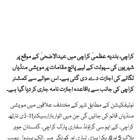
کراچی،
بلدیہ عظمیٰ کراچی
میں عیدالاضحیٰ کے موقع پر
شہریوں کی سہولت کے لیے پانچ مقامات پر مویشی منڈیاں
لگانے کی اجازت دے دی گئی ہے۔ اس حوالے سے کمشنر
کراچی کی جانب سے باقاعدہ اجازت نامہ جاری کر دیا گیا ہے۔
نوٹیفکیشن کے مطابق شہر کے مختلف علاقوں میں مویشی
منڈیاں قائم کی جائیں گی جن میں اتواربازارسیکٹر11-ڈی نارتھ
کراچی،
کے ایم سی گراؤنڈ سفاری پارک کراچی
، گلستان جوہر
بلاک 5 اور6، بکرا پیڑی لیاری اور کورنگی میں اٹک پیٹرول پمپ