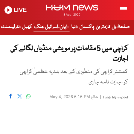
LIVE
8 Aug, 2026
صفحۂ اول
تازہ ترین
پاکستان
دنیا
ایران-اسرائیل جنگ
کھیل
انٹرٹینمنٹ
کراچی میں 5 مقامات پر مویشی منڈیاں لگانے کی
اجازت
کمشنر کراچی کی منظوری کے بعد بلدیہ عظمیٰ کراچی
کو اجازت نامہ جاری
|
شائع
May 4, 2026 6:16 PM
Tahir Mehmood