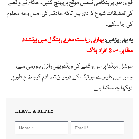
فوری طور پر ہنگامی ٹیمیں موقع پر پہنچ گئیں۔ حکام نے واقعے
کی تحقیقات شروع کر دی ہیں تاکہ حادثے کی اصل وجہ معلوم
کی جا سکے۔
یہ بھی پڑھیں:
بھارتی ریاست مغربی بنگال میں پرتشدد
مظاہرے، 3 افراد ہلاک
سوشل میڈیا پر اس واقعے کی ویڈیو بھی وائرل ہو رہی ہے،
جس میں طیارے اور ٹرک کے درمیان تصادم کو واضح طور پر
دیکھا جا سکتا ہے۔
LEAVE A REPLY