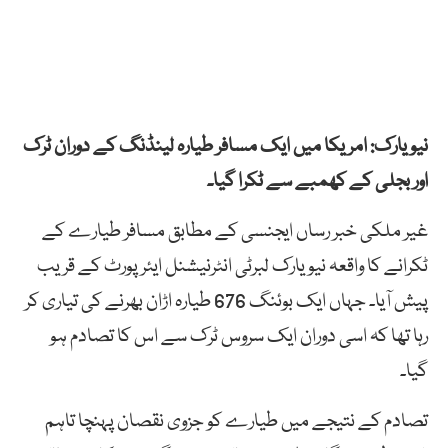
نیویارک: امریکا میں ایک مسافر طیارہ لینڈنگ کے دوران ٹرک
اور بجلی کے کھمبے سے ٹکرا گیا۔
غیر ملکی خبر رساں ایجنسی کے مطابق مسافر طیارے کے
ٹکرانے کا واقعہ نیویارک لبرٹی انٹرنیشنل ایئرپورٹ کے قریب
پیش آیا۔ جہاں ایک بوئنگ 676 طیارہ اڑان بھرنے کی تیاری کر
رہا تھا کہ اسی دوران ایک سروس ٹرک سے اس کا تصادم ہو
گیا۔
تصادم کے نتیجے میں طیارے کو جزوی نقصان پہنچا تاہم