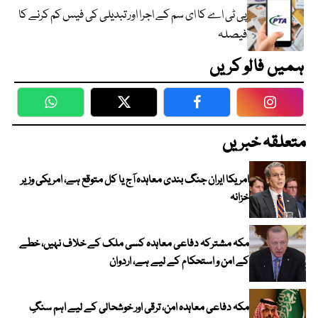
پی ٹی اے کا ای سم کے اجرا اور تبدیلی کی فیس کم کرنے کا
فیصلہ
ہمیں فالو کریں
WhatsApp
Twitter
Facebook
Faceboo
متعلقہ خبریں
امریکا ایران جنگ بندی معاہدہ آج یا کل متوقع ہے، امریکی وزیر
خزانہ
مکہ مشترکہ دفاعی معاہدہ کسی ملک کے خلاف نہیں، خطے
کے امن و استحکام کے لیے ہے، اردوان
مکہ دفاعی معاہدہ امن، ترقی اور خوشحالی کے لیے اہم سنگِ