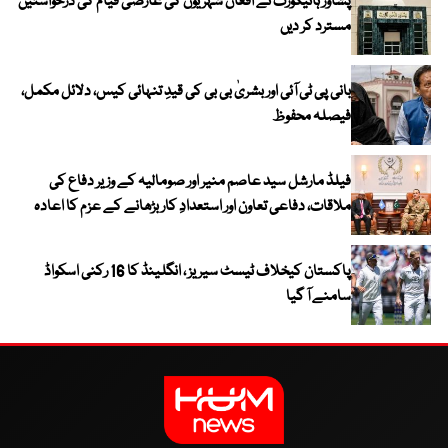
پشاور ہائیکورٹ نے افغان شہریوں کی عارضی قیام کی درخواستیں
مسترد کر دیں
بانی پی ٹی آئی اور بشریٰ بی بی کی قیدِ تنہائی کیس، دلائل مکمل،
فیصلہ محفوظ
فیلڈ مارشل سید عاصم منیر اور صومالیہ کے وزیر دفاع کی
ملاقات، دفاعی تعاون اور استعدادِ کار بڑھانے کے عزم کا اعادہ
پاکستان کیخلاف ٹیسٹ سیریز ، انگلینڈ کا 16 رکنی اسکواڈ
سامنے آ گیا