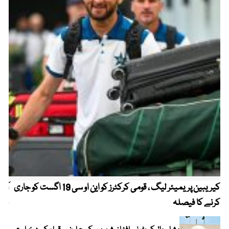
کیریبین پریمیئر لیگ ، قومی کرکٹرز کو این او سی 19 اگست کو جاری
آز
کرنے کا فیصلہ
چھی