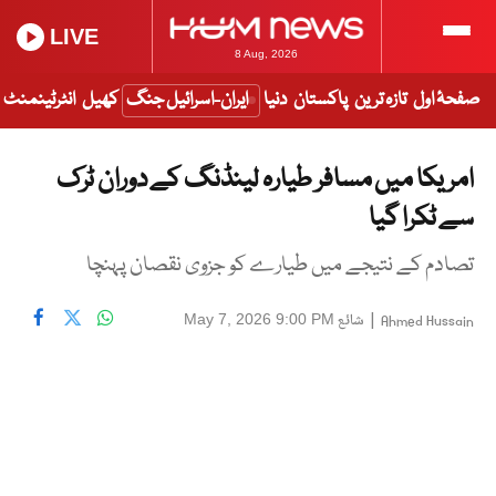
LIVE
8 Aug, 2026
صفحۂ اول
تازہ ترین
پاکستان
دنیا
ایران-اسرائیل جنگ
کھیل
انٹرٹینمنٹ
امریکا میں مسافر طیارہ لینڈنگ کے دوران ٹرک
سے ٹکرا گیا
تصادم کے نتیجے میں طیارے کو جزوی نقصان پہنچا
|
شائع
May 7, 2026 9:00 PM
Ahmed Hussain