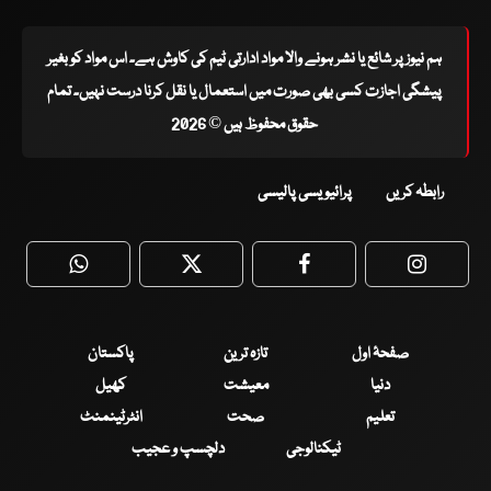
ہم نیوز پر شائع یا نشر ہونے والا مواد ادارتی ٹیم کی کاوش ہے۔ اس مواد کو بغیر
پیشگی اجازت کسی بھی صورت میں استعمال یا نقل کرنا درست نہیں۔ تمام
حقوق محفوظ ہیں © 2026
رابطہ کریں
پرائیویسی پالیسی
WhatsApp
Twitter
Facebook
Faceboo
صفحۂ اول
تازہ ترین
پاکستان
دنیا
معیشت
کھیل
تعلیم
صحت
انٹرٹینمنٹ
ٹیکنالوجی
دلچسپ و عجیب