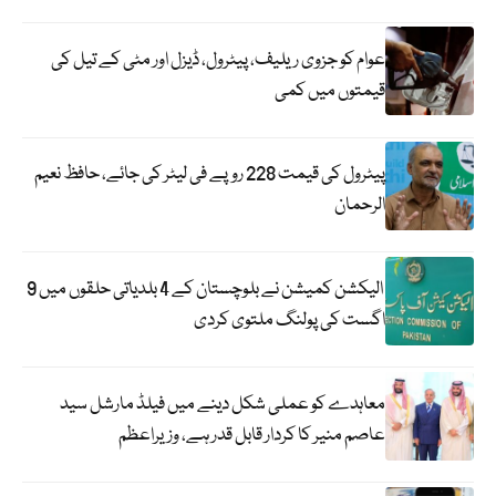
عوام کو جزوی ریلیف، پیٹرول، ڈیزل اور مٹی کے تیل کی
قیمتوں میں کمی
پیٹرول کی قیمت 228 روپے فی لیٹر کی جائے، حافظ نعیم
الرحمان
الیکشن کمیشن نے بلوچستان کے 4 بلدیاتی حلقوں میں 9
اگست کی پولنگ ملتوی کردی
معاہدے کو عملی شکل دینے میں فیلڈ مارشل سید
عاصم منیر کا کردار قابل قدر ہے، وزیراعظم