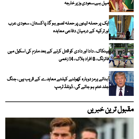
میل ہے،سعودی وزیر خارجہ
ایک پر حملہ تینوں پر حملہ تصور ہو گا، پاکستان ، سعودی عرب
اور ترکیہ کے درمیان دفاعی معاہدہ
بینکاک ، دادا اور دادی کو قتل کرنے کے بعد ملزم کی اسکول میں
فائرنگ ، 8 افراد ہلاک ، 14 زخمی
آبنائے ہرمز دوبارہ کھولنے کیلئے معاہدے کے قریب ہیں ، جنگ
جلد ختم ہو جائے گی ، ڈونلڈ ٹرمپ
مقبول ترین خبریں