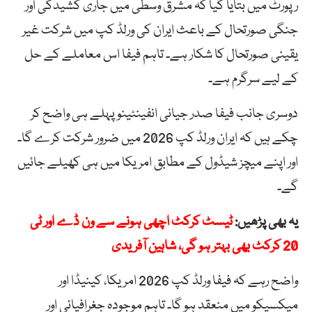
رپورٹ میں بتایا گیا کہ مشرق وسطیٰ میں جاری کشیدگی اور
جنگی صورتحال کے باعث ایران کی ورلڈ کپ میں شرکت غیر
یقینی صورتحال کا شکار ہے۔ تاہم فیفا اس معاملے کے حل
کے لیے سرگرم ہے۔
دوسری جانب فیفا صدر جیانی انفینٹینو پہلے ہی واضح کر
چکے ہیں کہ ایران ورلڈ کپ 2026 میں ضرور شرکت کرے گا۔
اور اپنے میچز شیڈول کے مطابق امریکا میں ہی کھیلے جائیں
گے۔
یہ بھی پڑھیں:
ٹیسٹ کرکٹ اچھی ہونے سے ون ڈے اور ٹی
20 کرکٹ بھی بہتر ہو گی، شاہین آفریدی
واضح رہے کہ فیفا ورلڈ کپ 2026 امریکا، کینیڈا اور
میکسیکو میں منعقد ہو گا۔ تاہم موجودہ جغرافیائی اور