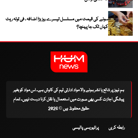
سونے کی قیمت میں مسلسل تیسرے روز بڑا اضافہ ، فی تولہ ریٹ
کہاں تک جا پہنچا؟
ہم نیوز پر شائع یا نشر ہونے والا مواد ادارتی ٹیم کی کاوش ہے۔ اس مواد کو بغیر
پیشگی اجازت کسی بھی صورت میں استعمال یا نقل کرنا درست نہیں۔ تمام
حقوق محفوظ ہیں © 2026
رابطہ کریں
پرائیویسی پالیسی