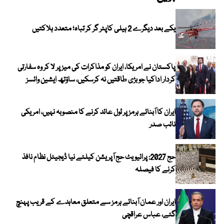
یکے بعد دیگرے 2 ہیلی کاپٹر گر کر تباہ؛ متعدد ہلاکتیں
پاکستان نے امریکا، ایران کو مذاکرات کی میز پر لا کر وہ سفارتی
کردار اداکیا جو بڑی طاقتیں نہ کرسکیں، ساؤتھ ایشین وائسز
ایران کا آبنائے ہرمز پر ٹول عائد کرنے کا منصوبہ نہیں، امریکی
نائب صدر
حج 2027: پرائیویٹ حج آپریشن کیلئے نیا ڈیجیٹل نظام نافذ
کرنے کا فیصلہ
ایران اور عمان آبنائے ہرمز سے متعلق معاہدے کے قریب پہنچ
گئے، عباس عراقچی