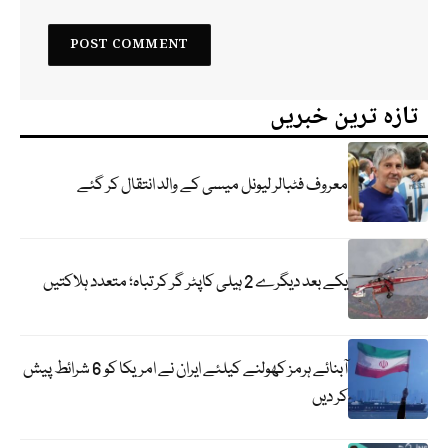
تازہ ترین خبریں
معروف فٹبالر لیونل میسی کے والد انتقال کر گئے
یکے بعد دیگرے 2 ہیلی کاپٹر گر کر تباہ؛ متعدد ہلاکتیں
آبنائے ہرمز کھولنے کیلئے ایران نے امریکا کو 6 شرائط پیش
کر دیں