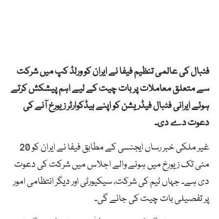
فٹبال کی عالمی تنظیم فیفا نے ایران کو ورلڈ کپ میں شرکت
سے متعلق معاملات پر بات چیت کے لیے اہم پیشکش کرتے
ہوئے ایرانی فٹبال فیڈریشن کو اپنے ہیڈکوارٹر زیورخ آنے کی
دعوت دے دی۔
غیر ملکی خبر رساں ایجنسی کے مطابق فیفا نے ایران کو 20
مئی تک زیورخ میں ہونے والے اجلاس میں شرکت کی دعوت
دی ہے۔ جہاں ٹیم کی شرکت، سیکیورٹی اور دیگر انتظامی امور
پر تفصیلی بات چیت کی جائے گی۔