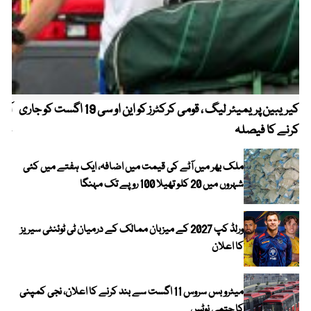
کیریبین پریمیئر لیگ ، قومی کرکٹرز کو این او سی 19 اگست کو جاری
آز
کرنے کا فیصلہ
چھی
ملک بھر میں آٹے کی قیمت میں اضافہ، ایک ہفتے میں کئی
شہروں میں 20 کلو تھیلا 100 روپے تک مہنگا
ورلڈ کپ 2027 کے میزبان ممالک کے درمیان ٹی ٹوئنٹی سیریز
کا اعلان
میٹرو بس سروس 11 اگست سے بند کرنے کا اعلان، نجی کمپنی
کا حتمی نوٹس