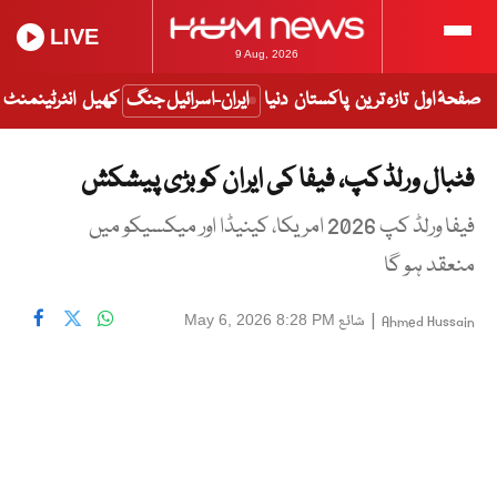
LIVE
9 Aug, 2026
صفحۂ اول
تازہ ترین
پاکستان
دنیا
ایران-اسرائیل جنگ
کھیل
انٹرٹینمنٹ
فٹبال ورلڈ کپ، فیفا کی ایران کو بڑی پیشکش
فیفا ورلڈ کپ 2026 امریکا، کینیڈا اور میکسیکو میں
منعقد ہو گا
|
شائع
May 6, 2026 8:28 PM
Ahmed Hussain