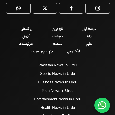
WhatsApp
Twitter
Facebook
Faceboo
صفحۂ اول
تازہ ترین
پاکستان
دنیا
معیشت
کھیل
تعلیم
صحت
انٹرٹینمنٹ
ٹیکنالوجی
دلچسپ و عجیب
Pakistan News in Urdu
Sports News in Urdu
Business News in Urdu
Tech News in Urdu
Entertainment News in Urdu
Health News in Urdu