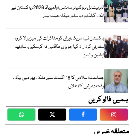
انٹرنیشنل نیوکلیئر سائنس اولمپیاڈ 2026، پاکستان نے
ایک گولڈ اور دو سلور میڈلز جیت لیے
پاکستان نے امریکا، ایران کو مذاکرات کی میز پر لا کر وہ
سفارتی کردار اداکیا جو بڑی طاقتیں نہ کرسکیں، ساؤتھ
ایشین وائسز
جماعت اسلامی کا 16 اگست سے ملک بھر میں بیک
وقت دھرنوں کا اعلان
ہمیں فالو کریں
WhatsApp
Twitter
Facebook
Faceboo
متعلقہ خبریں