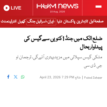
LIVE
10 Aug, 2026
صفحۂ اول
تازہ ترین
پاکستان
دنیا
ایران-اسرائیل جنگ
کھیل
انٹرٹینمنٹ
ضلع اٹک میں جنڈ 1کنویں سےگیس کی
پیداواربحال
ملکی گیس سپلائی میں مزیدبہتری آئےگی، ترجمان او
جی ڈی سی
|
شائع
April 23, 2026 7:29 PM
Faisal Zaheer