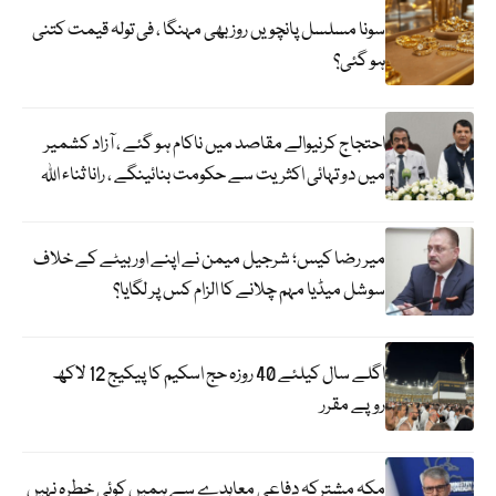
سونا مسلسل پانچویں روز بھی مہنگا ، فی تولہ قیمت کتنی
ہو گئی؟
احتجاج کرنیوالے مقاصد میں ناکام ہو گئے ، آزاد کشمیر
میں دو تہائی اکثریت سے حکومت بنائینگے ، رانا ثناء اللہ
میر رضا کیس؛ شرجیل میمن نے اپنے اور بیٹے کے خلاف
سوشل میڈیا مہم چلانے کا الزام کس پر لگایا؟
اگلے سال کیلئے 40 روزہ حج اسکیم کا پیکیج 12 لاکھ
روپے مقرر
مکہ مشترکہ دفاعی معاہدے سے ہمیں کوئی خطرہ نہیں