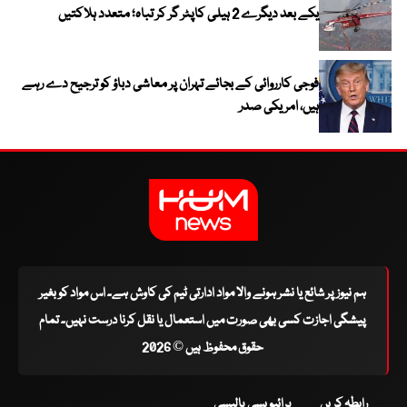
یکے بعد دیگرے 2 ہیلی کاپٹر گر کر تباہ؛ متعدد ہلاکتیں
فوجی کارروائی کے بجائے تہران پر معاشی دباؤ کو ترجیح دے رہے
ہیں، امریکی صدر
ہم نیوز پر شائع یا نشر ہونے والا مواد ادارتی ٹیم کی کاوش ہے۔ اس مواد کو بغیر
پیشگی اجازت کسی بھی صورت میں استعمال یا نقل کرنا درست نہیں۔ تمام
حقوق محفوظ ہیں © 2026
رابطہ کریں
پرائیویسی پالیسی