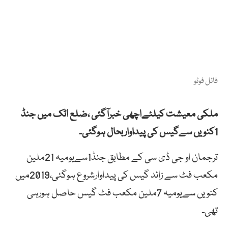
فائل فوٹو
ملکی معیشت کیلئےاچھی خبرآگئی ،ضلع اٹک میں جنڈ
1کنویں سےگیس کی پیداواربحال ہوگئی۔
ترجمان او جی ڈی سی کے مطابق جنڈ1سےیومیہ 21ملین
مکعب فٹ سے زائد گیس کی پیداوارشروع ہوگئی،2019میں
کنویں سےیومیہ 7ملین مکعب فٹ گیس حاصل ہورہی
تھی۔