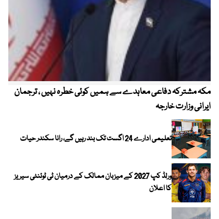
مکہ مشترکہ دفاعی معاہدے سے ہمیں کوئی خطرہ نہیں ، ترجمان
4 روز میں سونے کی قیمت میں بڑا اضافہ
ایرانی وزارت خارجہ
تعلیمی ادارے 24 اگست تک بند رہیں گے، رانا سکندر حیات
ورلڈ کپ 2027 کے میزبان ممالک کے درمیان ٹی ٹوئنٹی سیریز
کا اعلان