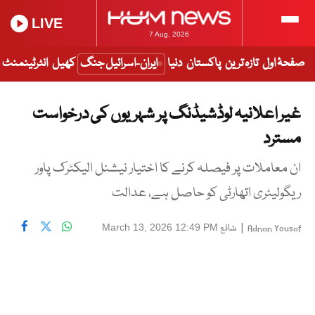
LIVE
7 Aug, 2026
صفحۂ اول
تازہ ترین
پاکستان
دنیا
ایران-اسرائیل جنگ
کھیل
انٹرٹینمنٹ
غیر اعلانیہ لوڈشیڈنگ پر شہریوں کی درخواست
مسترد
ان معاملات پر فیصلہ کرنے کا اختیار نیشنل الیکٹرک پاور
ریگولیٹری اتھارٹی کو حاصل ہے، عدالت
|
شائع
March 13, 2026 12:49 PM
Adnan Yousaf