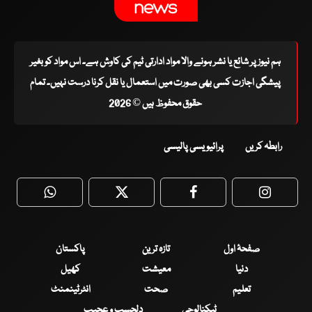
ہم نیوز پر شائع یا نشر ہونے والا مواد ادارتی ٹیم کی کاوش ہے۔ اس مواد کو بغیر
پیشگی اجازت کسی بھی صورت میں استعمال یا نقل کرنا درست نہیں۔ تمام
حقوق محفوظ ہیں © 2026
رابطہ کریں
پرائیویسی پالیسی
WhatsApp
Twitter
Facebook
Faceboo
صفحۂ اول
تازہ ترین
پاکستان
دنیا
معیشت
کھیل
تعلیم
صحت
انٹرٹینمنٹ
ٹیکنالوجی
دلچسپ و عجیب