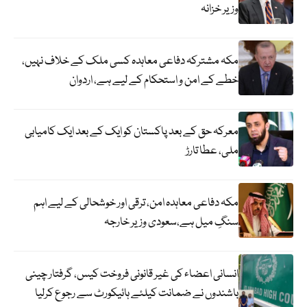
وزیر خزانہ
مکہ مشترکہ دفاعی معاہدہ کسی ملک کے خلاف نہیں،
خطے کے امن و استحکام کے لیے ہے، اردوان
معرکہ حق کے بعد پاکستان کو ایک کے بعد ایک کامیابی
ملی، عطا تارڑ
مکہ دفاعی معاہدہ امن، ترقی اور خوشحالی کے لیے اہم
سنگِ میل ہے،سعودی وزیر خارجہ
انسانی اعضاء کی غیر قانونی فروخت کیس، گرفتار چینی
باشندوں نے ضمانت کیلئے ہائیکورٹ سے رجوع کرلیا