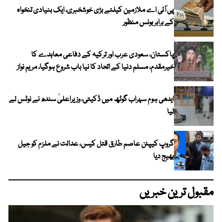
پی آئی اے ملازمین کیلئے بڑی خوشخبری، ایک بنیادی تنخواہ
کے برابر بونس منظور
پاکستان، سعودی عرب اور ترکیہ کے دفاعی معاہدے کا
خیرمقدم، مسلم دنیا کے اتحاد کا نیا باب شروع ہوگیا، مریم نواز
ایدھی ہوم سہراب گوٹھ میں ڈکیتی، وزیراعلیٰ سندھ نے نوٹس لے
لیا
گروپ کیپٹن عاصم طارق قتل کیس، عدالت نے ملزم کو جیل
بھیج دیا
مقبول ترین خبریں