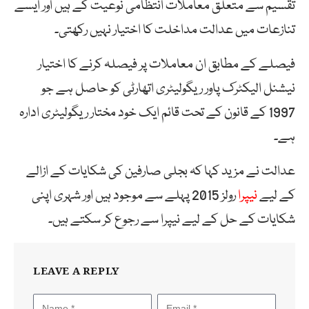
تقسیم سے متعلق معاملات انتظامی نوعیت کے ہیں اور ایسے
تنازعات میں عدالت مداخلت کا اختیار نہیں رکھتی۔
فیصلے کے مطابق ان معاملات پر فیصلہ کرنے کا اختیار
نیشنل الیکٹرک پاور ریگولیٹری اتھارٹی کو حاصل ہے جو
1997 کے قانون کے تحت قائم ایک خود مختار ریگولیٹری ادارہ
ہے۔
عدالت نے مزید کہا کہ بجلی صارفین کی شکایات کے ازالے
کے لیے
نیپرا
رولز 2015 پہلے سے موجود ہیں اور شہری اپنی
شکایات کے حل کے لیے نیپرا سے رجوع کر سکتے ہیں۔
LEAVE A REPLY