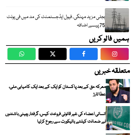
بجلی مزید مہنگی، فیول ایڈجسٹمنٹ کی مد میں فی یونٹ
75 پیسے اضافہ
ہمیں فالو کریں
WhatsApp
Twitter
Facebook
Faceboo
متعلقہ خبریں
معرکہ حق کے بعد پاکستان کو ایک کے بعد ایک کامیابی ملی،
عطا تارڑ
انسانی اعضاء کی غیر قانونی فروخت کیس، گرفتار چینی باشندوں
نے ضمانت کیلئے ہائیکورٹ سے رجوع کرلیا