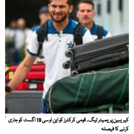
کیریبین پریمیئر لیگ ، قومی کرکٹرز کو این او سی 19 اگست کو جاری
آز
کرنے کا فیصلہ
چھی