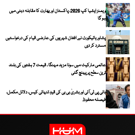
ویمنز ایشیا کپ 2026، پاکستان اور بھارت کا مقابلہ دبئی میں
ہو گا
پشاور ہائیکورٹ نے افغان شہریوں کی عارضی قیام کی درخواستیں
مسترد کر دیں
عالمی مارکیٹ میں سونا مزید مہنگا ، قیمت 7 ہفتوں کی بلند
ترین سطح پر پہنچ گئی
بانی پی ٹی آئی اور بشریٰ بی بی کی قیدِ تنہائی کیس، دلائل مکمل،
فیصلہ محفوظ