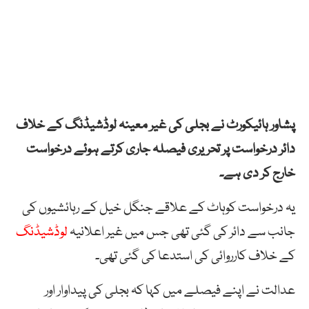
پشاور ہائیکورٹ نے بجلی کی غیر معینہ لوڈشیڈنگ کے خلاف
دائر درخواست پر تحریری فیصلہ جاری کرتے ہوئے درخواست
خارج کر دی ہے۔
یہ درخواست کوہاٹ کے علاقے جنگل خیل کے رہائشیوں کی
جانب سے دائر کی گئی تھی جس میں غیر اعلانیہ
لوڈشیڈنگ
کے خلاف کارروائی کی استدعا کی گئی تھی۔
عدالت نے اپنے فیصلے میں کہا کہ بجلی کی پیداوار اور