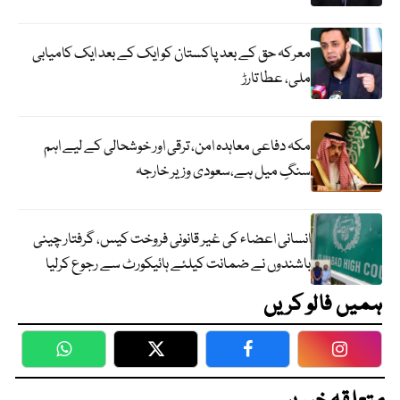
معرکہ حق کے بعد پاکستان کو ایک کے بعد ایک کامیابی
ملی، عطا تارڑ
مکہ دفاعی معاہدہ امن، ترقی اور خوشحالی کے لیے اہم
سنگِ میل ہے،سعودی وزیر خارجہ
انسانی اعضاء کی غیر قانونی فروخت کیس، گرفتار چینی
باشندوں نے ضمانت کیلئے ہائیکورٹ سے رجوع کرلیا
ہمیں فالو کریں
WhatsApp
Twitter
Facebook
Faceboo