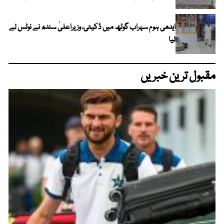
ایدھی ہوم سہراب گوٹھ میں ڈکیتی، وزیراعلیٰ سندھ نے نوٹس لے
لیا
مقبول ترین خبریں