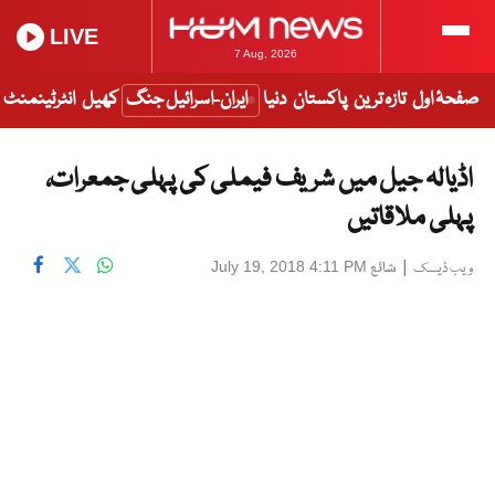
LIVE
7 Aug, 2026
صفحۂ اول
تازہ ترین
پاکستان
دنیا
ایران-اسرائیل جنگ
کھیل
انٹرٹینمنٹ
اڈیالہ جیل میں شریف فیملی کی پہلی جمعرات،
پہلی ملاقاتیں
|
شائع
July 19, 2018 4:11 PM
ویب ڈیسک