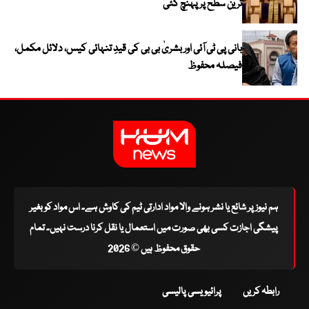
ترین سطح پر پہنچ گئی
بانی پی ٹی آئی اور بشریٰ بی بی کی قیدِ تنہائی کیس، دلائل مکمل،
فیصلہ محفوظ
ہم نیوز پر شائع یا نشر ہونے والا مواد ادارتی ٹیم کی کاوش ہے۔ اس مواد کو بغیر
پیشگی اجازت کسی بھی صورت میں استعمال یا نقل کرنا درست نہیں۔ تمام
حقوق محفوظ ہیں © 2026
رابطہ کریں
پرائیویسی پالیسی