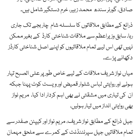
صادق، گورنر سندھ محمد زبیر، خرم دستگیر شامل ہیں۔
ذرائع کے مطابق ملاقاتوں کا سلسلہ شام چار بجے تک جاری
رہا، سابق وزیراعظم سے ملاقات شناختی کارڈ کے بغیر ممکن
نہیں تھی اس لیے تمام ملاقاتیوں کو اپنے اصل شناختی کارڈز
دکھانے پڑے۔
میاں نواز شریف ملاقات کے لیے خاص طور پر علی الصبح تیار
ہوئے اور روایتی لباس شلوار قمیض اور ویسٹ کوٹ پہنا جبکہ
ان کی تیاری میں مشقتی نے بھی اہم کردار ادا کیا، مریم نواز
بھی روایتی انداز میں تیار ہوئیں،
جیل ذرائع کے مطابق نواز شریف، مریم نواز اور کیپٹن صفدر سے
تمام ملاقاتیں جیل سپرنٹنڈنٹ کے کمرے سے ملحق مہمان