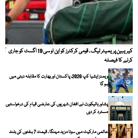
کیریبین پریمیئر لیگ ، قومی کرکٹرز کو این او سی 19 اگست کو جاری
آز
کرنے کا فیصلہ
چھی
ویمنز ایشیا کپ 2026، پاکستان اور بھارت کا مقابلہ دبئی میں
ہو گا
پشاور ہائیکورٹ نے افغان شہریوں کی عارضی قیام کی درخواستیں
مسترد کر دیں
عالمی مارکیٹ میں سونا مزید مہنگا ، قیمت 7 ہفتوں کی بلند