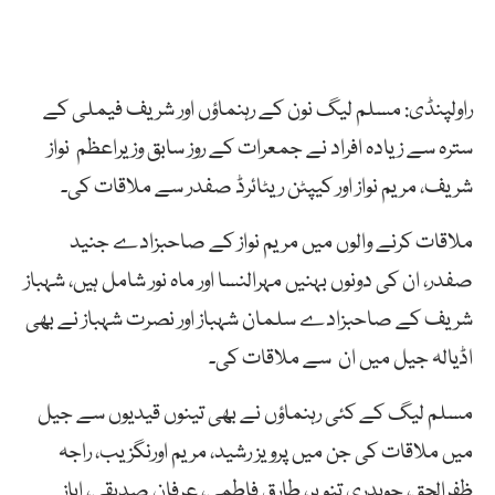
راولپنڈی: مسلم لیگ نون کے رہنماؤں اور شریف فیملی کے
سترہ سے زیادہ افراد نے جمعرات کے روز سابق وزیراعظم نواز
شریف، مریم نواز اور کیپٹن ریٹائرڈ صفدر سے ملاقات کی۔
ملاقات کرنے والوں میں مریم نواز کے صاحبزادے جنید
صفدر، ان کی دونوں بہنیں مہرالنسا اور ماہ نور شامل ہیں، شہباز
شریف کے صاحبزادے سلمان شہباز اور نصرت شہباز نے بھی
اڈیالہ جیل میں ان سے ملاقات کی۔
مسلم لیگ کے کئی رہنماؤں نے بھی تینوں قیدیوں سے جیل
میں ملاقات کی جن میں پرویز رشید، مریم اورنگزیب، راجہ
ظفرالحق، چوہدری تنویر، طارق فاطمی، عرفان صدیقی، ایاز