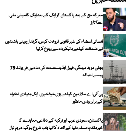
متعلقہ خبریں
معرکہ حق کے بعد پاکستان کو ایک کے بعد ایک کامیابی ملی،
عطا تارڑ
انسانی اعضاء کی غیر قانونی فروخت کیس، گرفتار چینی باشندوں
نے ضمانت کیلئے ہائیکورٹ سے رجوع کرلیا
بجلی مزید مہنگی، فیول ایڈجسٹمنٹ کی مد میں فی یونٹ 75
پیسے اضافہ
پی آئی اے ملازمین کیلئے بڑی خوشخبری، ایک بنیادی تنخواہ
کے برابر بونس منظور
پاکستان، سعودی عرب اور ترکیہ کے دفاعی معاہدے کا
خیرمقدم، مسلم دنیا کے اتحاد کا نیا باب شروع ہوگیا، مریم نواز