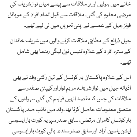
خانے میں ہوئیں اور ہر ملاقات سے پہلے میاں نواز شریف کی
مرضی معلوم کی گئی، ملاقات سے قبل تمام افراد کے موبائل
فونز جیل کے عملے نے اپنی تحویل میں لی لیے تھے۔
جیل ذرائع کے مطابق ملاقات کرنے والوں میں شریف خاندان
کے سترہ افراد کے علاوہ تئیس نون لیگی رہنما بھی شامل
تھے۔
اس کے علاوہ پاکستان بار کونسل کے تین رکنی وفد نے بھی
اڈیالہ جیل میں نواز شریف، مریم نواز اور کیپٹن صفدر سے
ملاقات کی جس کا مقصد انہیں فراہم کی گئی سہولتوں کے
متعلق معلومات حاصل کرنا تھا، وفد میں نائب صدر پاکستان
بار کونسل کامران مرتضیٰ، سابق صدر سپریم کورٹ بار ایسوسی
ایشن یاسین آزاد اور سابق صدر سندھ ہائی کورٹ بار ایسوسی