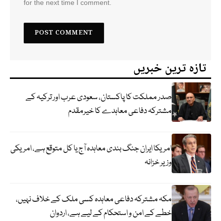
for the next time I comment.
تازہ ترین خبریں
صدر مملکت کا پاکستان، سعودی عرب اور ترکیہ کے
مشترکہ دفاعی معاہدے کا خیرمقدم
امریکا ایران جنگ بندی معاہدہ آج یا کل متوقع ہے، امریکی
وزیر خزانہ
مکہ مشترکہ دفاعی معاہدہ کسی ملک کے خلاف نہیں،
خطے کے امن و استحکام کے لیے ہے، اردوان