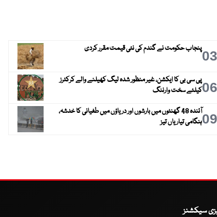
پنجاب حکومت نے گندم کی نئی قیمت مقرر کردی
0
پی سی بی کا ایکشن، غیر منظور شدہ لیگ کھیلنے والے کرکٹرز
0
کیلئے سخت وارننگ
آئندہ 48 گھنٹوں میں بارشوں اور دریاؤں میں طغیانی کا خدشہ،
0
ہنگامی تیاریاں تیز
یزی سیکشنز