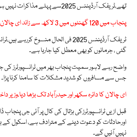
تھے،ٹریفک آرڈیننس 2025سے پہلے مذاکرات نہیں ہوئے۔
پنجاب میں 120 گھنٹوں میں 3 لاکھ سے زائد ای چالان، 35 کروڑ روپے کے جرمانے
ٹریفک آرڈیننس 2025 فی الحال منسوخ 
گئی ، جرمانوں کو بھی معطل کیا جارہا ہے۔
واضح رہے لاہور سمیت پنجاب بھر میں ٹرانسپورٹرز کی
جس سے مسافروں کو شدید مشکلات کا سامنا کرنا پڑا۔
ای چالان کا دائرہ سکھر اور حیدرآباد تک بڑھا دیا،وزیر دا
قبل ازیں ٹرانسپورٹرزکی ہڑتال کی کال پر آئی جی پنجاب ڈ
اورحادثات کو دعوت دینے کے مترادف ہے، اسکول کے 
نہیں آئیں گے۔