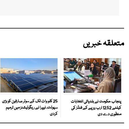
متعلقہ خبریں
25 کلو واٹ تک کے سولر صارفین کو بڑی
پنجاب حکومت نے بلدیاتی انتخابات
سہولت، نیپرا نے ریگولیشنز میں ترمیم
کیلئے 12.52 ارب روپے کے فنڈز کی
کردی
منظوری دے دی