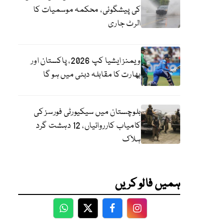
کی پیشگوئی، محکمہ موسمیات کا
الرٹ جاری
ویمنز ایشیا کپ 2026، پاکستان اور
بھارت کا مقابلہ دبئی میں ہو گا
بلوچستان میں سیکیورٹی فورسز کی
کامیاب کارروائیاں، 12 دہشت گرد
ہلاک
ہمیں فالو کریں
WhatsApp
Twitter
Facebook
Facebook