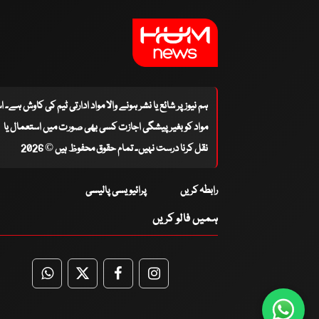
ہم نیوز پر شائع یا نشر ہونے والا مواد ادارتی ٹیم کی کاوش ہے۔ 
مواد کو بغیر پیشگی اجازت کسی بھی صورت میں استعمال یا
نقل کرنا درست نہیں۔ تمام حقوق محفوظ ہیں © 2026
رابطہ کریں
پرائیویسی پالیسی
ہمیں فالو کریں
WhatsApp
Twitter
Facebook
Facebook