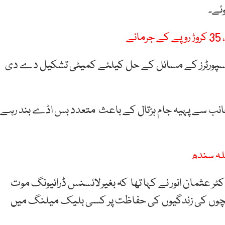
کررہے ہیں،ٹرانسپورٹرز کے مسائل کے حل کیلئے کمیٹی تشکیل دے دی
 جانب سے پہیہ جام ہڑتال کے باعث متعدد بس اڈے بند رہے
خلہ سندھ
اکٹر عثمان انور نے کہا تھا کہ بغیرلائسنس ڈرائیونگ موت
بچوں کی زندگیوں کی حفاظت پر کسی بلیک میلنگ میں