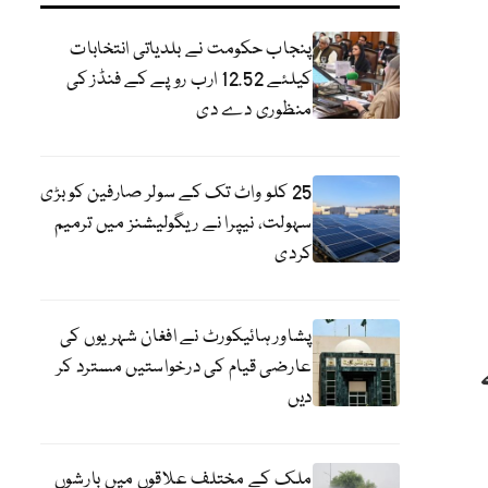
پنجاب حکومت نے بلدیاتی انتخابات
کیلئے 12.52 ارب روپے کے فنڈز کی
منظوری دے دی
25 کلو واٹ تک کے سولر صارفین کو بڑی
سہولت، نیپرا نے ریگولیشنز میں ترمیم
کردی
پشاور ہائیکورٹ نے افغان شہریوں کی
عارضی قیام کی درخواستیں مسترد کر
دیں
ملک کے مختلف علاقوں میں بارشوں