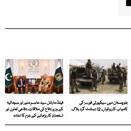
بلوچستان میں سیکیورٹی فورسز کی
فیلڈ مارشل سید عاصم منیر اور صومالیہ
کامیاب کارروائیاں، 12 دہشت گرد ہلاک
کے وزیر دفاع کی ملاقات، دفاعی تعاون اور
استعدادِ کار بڑھانے کے عزم کا اعادہ