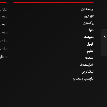
صفحۂ اول
Urdu
تازہ ترین
Urdu
پاکستان
Urdu
دنیا
Urdu
اس
معیشت
Urdu
کھیل
Urdu
تعلیم
lish
صحت
انٹرٹینمنٹ
ٹیکنالوجی
دلچسپ و عجیب