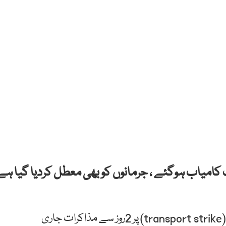
 کامیاب ہوگئے ، جرمانوں کو بھی معطل کردیا گیا ہے
وزیر ٹرانسپورٹ پنجاب کا کہنا تھا کہ ٹرانسپورٹرز کی ہڑتال(transport strike) پر 2روز سے مذاکرات جاری