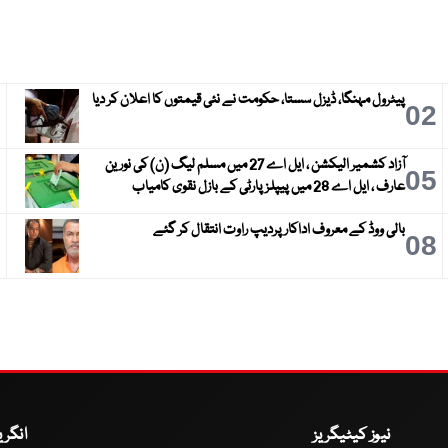
پیٹرول مہنگا، ڈیزل سستا، حکومت نے نئی قیمتوں کا اعلان کر دیا
3
02
آزاد کشمیر الیکشن ، ایل اے 27 میں مسلم لیگ (ن) کی نورین
6
05
عارف ، ایل اے 28 میں پیپلز پارٹی کے بازل نقوی کامیاب
بالی ووڈ کے معروف اداکار پردیپ راوت انتقال کر گئے
9
08
نیوز کیٹیگریز
انگر