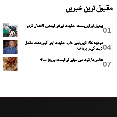
مقبول ترین خبریں
پیٹرول اور ڈیزل سستا، حکومت نے نئی قیمتوں کا اعلان کر دیا
01
موجودہ نظام کہیں نہیں جا رہا، حکومت اپنی آئینی مدت مکمل
04
کرے گی، وزیر داخلہ
عالمی مارکیٹ میں سونے کی قیمت میں بڑا اضافہ
07