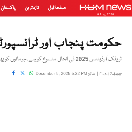
صفحۂ اول
تازہ ترین
پاکستان
6 Aug, 2026
حکومت پنجاب اور ٹرانسپورٹ
ٹریفک آرڈیننس 2025 فی الحال منسوخ کررہے ،جرمانوں کو بھی معطل کیا جارہا ہے،وزیر ٹرانسپورٹ پنجاب
|
شائع
December 8, 2025 5:22 PM
Faisal Zaheer