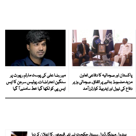
پاکستان اور صومالیہ کا دفاعی تعاون
میر رضا علی کی پوسٹ مارٹم رپورٹ پر
مزید مضبوط بنانے پر اتفاق، صومالی وزیر
سنگین اعتراضات، پولیس سرجن کا ایس
دفاع کی نیول اور ایئرہیڈ کوارٹرز آمد
ایس پی کو لکھا گیا خط سامنے آ گیا
پیٹرول مہنگا، ڈیزل سستا، حکومت نے نئی قیمتوں کا اعلان کر دیا