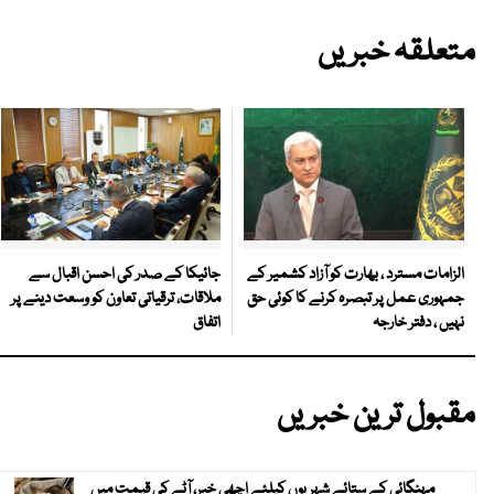
متعلقہ خبریں
جائیکا کے صدر کی احسن اقبال سے
الزامات مسترد ، بھارت کو آزاد کشمیر کے
ملاقات، ترقیاتی تعاون کو وسعت دینے پر
جمہوری عمل پر تبصرہ کرنے کا کوئی حق
اتفاق
نہیں ، دفتر خارجہ
مقبول ترین خبریں
مہنگائی کے ستائے شہریوں کیلئے اچھی خبر، آٹے کی قیمت میں