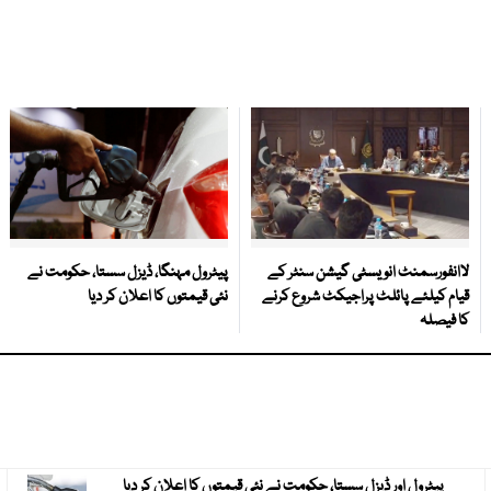
لاانفورسمنٹ انویسٹی گیشن سنٹر کے
پیٹرول مہنگا، ڈیزل سستا، حکومت نے
قیام کیلئے پائلٹ پراجیکٹ شروع کرنے
نئی قیمتوں کا اعلان کر دیا
کا فیصلہ
پیٹرول اور ڈیزل سستا، حکومت نے نئی قیمتوں کا اعلان کر دیا