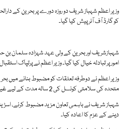
وزیر اعظم شہباز شریف دو روزہ دورے پر بحرین کے دارال
کو گارڈ آف آنر پیش کیا گیا۔
شہبازشریف اور بحرین کے ولی عہد شہزادہ سلمان بن 
امور پر تبادلہ خیال کیا گیا۔ وزیر اعظم نے پرتپاک استقب
وزیر اعظم نے دوطرفہ تعلقات کو مضبوط بنانے میں بحرین
متحدہ کی سلامتی کونسل کی 2 سالہ مدت کے لیے غیرمستقل رکنیت پر مبارکباد پیش کی۔
شہباز شریف نے باہمی تعاون مزید مضبوط کرنے، اسڑیٹج
دینے کے عزم کا اعادہ کیا۔