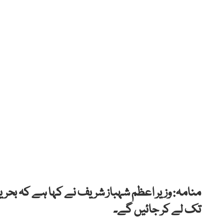
منامہ: وزیر اعظم شہباز شریف نے کہا ہے کہ بحری
تک لے کر جائیں گے۔