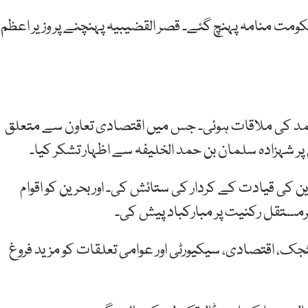
حکومت منامہ پہنچ گئے۔ قصر القضیبیہ پہنچنے پر وزیر اعظم
حمد کی ملاقات ہوئی۔ جس میں اقتصادی تعاون سے متعلق
ال پر شہزادہ سلمان بن حمد الخلیفہ سے اظہار تشکر کیا۔
 کی قیادت کے کردار کی ستائش کی۔ اور بحرین کو اقوام
ک، اقتصادی، سیکیورٹی اور عوامی تعلقات کو مزید فروغ