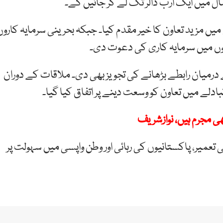
 میں مزید تعاون کا خیر مقدم کیا۔ جبکہ بحرینی سرمایہ کاروں
وں میں سرمایہ کاری کی دعوت دی۔
ے درمیان رابطے بڑھانے کی تجویز بھی دی۔ ملاقات کے دوران
بادلے میں تعاون کو وسعت دینے پر اتفاق کیا گیا۔
ھی مجرم ہیں، نوازشریف
تعمیر، پاکستانیوں کی رہائی اور وطن واپسی میں سہولت پر