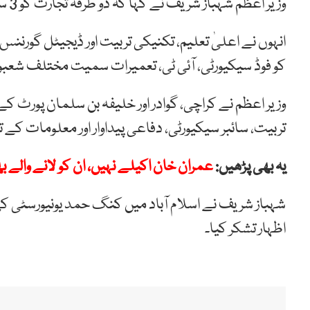
وزیر اعظم شہباز شریف نے کہا کہ دو طرفہ تجارت کو 3 سال میں ایک ارب ڈالر تک لے کر جائیں گے۔
انہوں نے اعلیٰ تعلیم، تکنیکی تربیت اور ڈیجیٹل گورننس
کو فوڈ سیکیورٹی، آئی ٹی، تعمیرات سمیت مختلف شعب
وزیر اعظم نے کراچی، گوادر اور خلیفہ بن سلمان پورٹ ک
تربیت، سائبر سیکیورٹی، دفاعی پیداوار اور معلومات کے ت
یہ بھی پڑھیں:
عمران خان اکیلے نہیں، ان کو لانے والے ب
شہباز شریف نے اسلام آباد میں کنگ حمد یونیورسٹی کی 
اظہار تشکر کیا۔