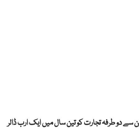
ن سے دو طرفہ تجارت کو تین سال میں ایک ارب ڈالر