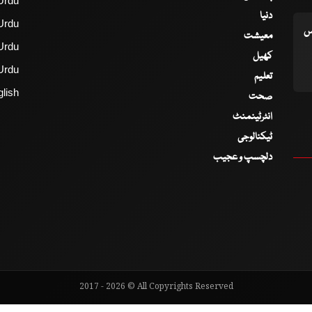
Urdu
دنیا
Urdu
اس
معیشت
Urdu
کھیل
Urdu
تعلیم
lish
صحت
انٹرٹینمنٹ
ٹیکنالوجی
دلچسپ و عجیب
2017 - 2026 © All Copyrights Reserved