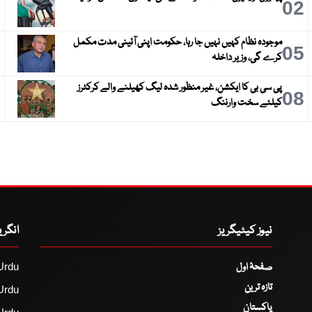
3
02
موجودہ نظام کہیں نہیں جا رہا، حکومت اپنی آئینی مدت مکمل
6
05
کرے گی، وزیر داخلہ
پی سی بی کا ایکشن، غیر منظور شدہ لیگ کھیلنے والے کرکٹرز
9
08
کیلئے سخت وارننگ
نیوز کیٹیگریز
انگر
صفحۂ اول
Urdu
تازہ ترین
Urdu
پاکستان