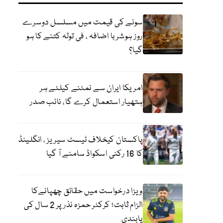
سونے کی قیمت میں مسلسل دوسرے
روز ہوشربا اضافہ ، فی تولہ کتنے کا ہو
گیا؟
امریکا ایران سے نمٹنے کیلئے ہر
ہتھیار استعمال کرے گا، نائب صدر
پاکستان کیخلاف ٹیسٹ سیریز ، انگلینڈ
کا 16 رکنی اسکواڈ سامنے آ گیا
ویزا درخواست میں حقائق چھپانےکا
الزام ثابت؛ کرکٹر حمزہ نذر پر 2 سال کی
پابندی