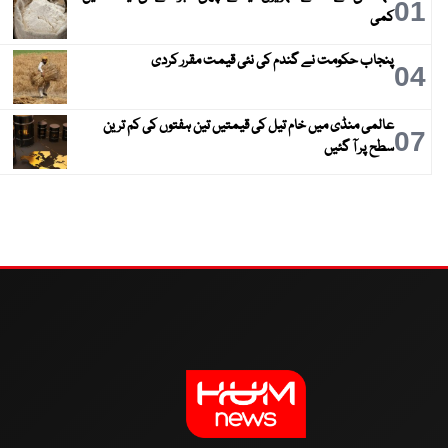
01
کمی
پنجاب حکومت نے گندم کی نئی قیمت مقرر کردی
04
عالمی منڈی میں خام تیل کی قیمتیں تین ہفتوں کی کم ترین
07
سطح پر آ گئیں