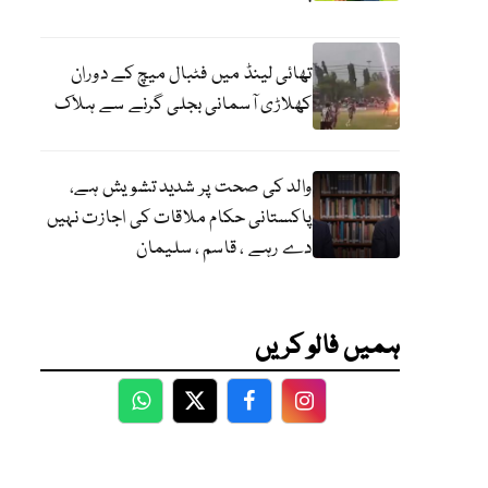
تھائی لینڈ میں فٹبال میچ کے دوران
کھلاڑی آسمانی بجلی گرنے سے ہلاک
والد کی صحت پر شدید تشویش ہے،
پاکستانی حکام ملاقات کی اجازت نہیں
دے رہے ، قاسم ، سلیمان
ہمیں فالو کریں
WhatsApp
Twitter
Facebook
Facebook