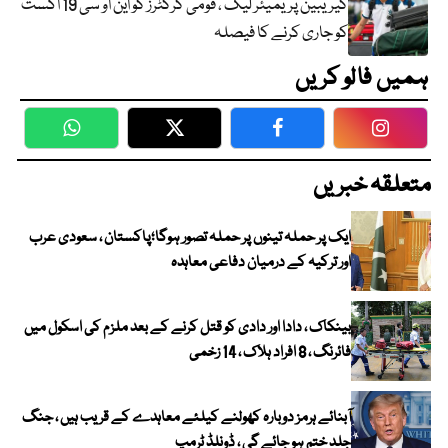
کیریبین پریمیئر لیگ ، قومی کرکٹرز کو این او سی 19 اگست
کو جاری کرنے کا فیصلہ
ہمیں فالو کریں
WhatsApp
Twitter
Facebook
Faceboo
متعلقہ خبریں
ایک پر حملہ تینوں پر حملہ تصور ہوگا؛پاکستان ، سعودی عرب
اور ترکیہ کے درمیان دفاعی معاہدہ
بینکاک ، دادا اور دادی کو قتل کرنے کے بعد ملزم کی اسکول میں
فائرنگ ، 8 افراد ہلاک ، 14 زخمی
آبنائے ہرمز دوبارہ کھولنے کیلئے معاہدے کے قریب ہیں ، جنگ
جلد ختم ہو جائے گی ، ڈونلڈ ٹرمپ