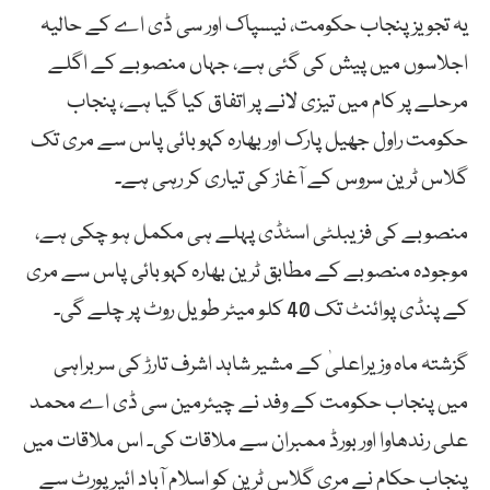
یہ تجویز پنجاب حکومت، نیسپاک اور سی ڈی اے کے حالیہ
اجلاسوں میں پیش کی گئی ہے، جہاں منصوبے کے اگلے
مرحلے پر کام میں تیزی لانے پر اتفاق کیا گیا ہے، پنجاب
حکومت راول جھیل پارک اور بھارہ کہو بائی پاس سے مری تک
گلاس ٹرین سروس کے آغاز کی تیاری کر رہی ہے۔
منصوبے کی فزیبلٹی اسٹڈی پہلے ہی مکمل ہو چکی ہے،
موجودہ منصوبے کے مطابق ٹرین بھارہ کہو بائی پاس سے مری
کے پنڈی پوائنٹ تک 40 کلو میٹر طویل روٹ پر چلے گی۔
گزشتہ ماہ وزیراعلیٰ کے مشیر شاہد اشرف تارڑ کی سربراہی
میں پنجاب حکومت کے وفد نے چیئرمین سی ڈی اے محمد
علی رندھاوا اور بورڈ ممبران سے ملاقات کی۔ اس ملاقات میں
پنجاب حکام نے مری گلاس ٹرین کو اسلام آباد ائیر پورٹ سے