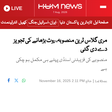
LIVE
7 Aug, 2026
صفحۂ اول
تازہ ترین
پاکستان
دنیا
ایران-اسرائیل جنگ
کھیل
انٹرٹینمنٹ
مری گلاس ٹرین منصوبہ، روٹ بڑھانے کی تجویز
دے دی گئی
منصوبے کی فزیبلٹی اسٹڈی پہلے ہی مکمل ہو چکی
ہے
|
شائع
November 16, 2025 2:11 PM
Lal Khan