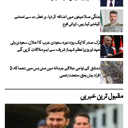
جنگی صلاحیتوں میں اضافہ کر دیا ، ہر خطرے سے نمٹنے
کیلئے تیار ہیں ، ایرانی فوج
ترک صدر کا ایک روزہ دورہ سعودی عرب کا اعلان، سعودی ولی
عہد اور وزیراعظم شہباز شریف سے اہم ملاقات کریں گے
دمشق کے نواحی علاقے جرمانہ میں منی بس میں دھماکہ، 2
افراد جاں بحق، متعدد زخمی
مقبول ترین خبریں