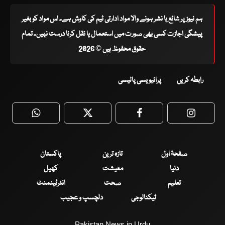
ہم نیوز پر شائع یا نشر ہونے والا مواد ادارتی ٹیم کی کاوش ہے۔ اس مواد کو بغیر
پیشگی اجازت کسی بھی صورت میں استعمال یا نقل کرنا درست نہیں۔ تمام
حقوق محفوظ ہیں © 2026
رابطہ کریں
پرائیویسی پالیسی
WhatsApp
Twitter
Facebook
Faceboo
صفحۂ اول
تازہ ترین
پاکستان
دنیا
معیشت
کھیل
تعلیم
صحت
انٹرٹینمنٹ
ٹیکنالوجی
دلچسپ و عجیب
Pakistan News in Urdu