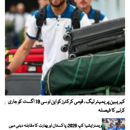
کیریبین پریمیئر لیگ ، قومی کرکٹرز کو این او سی 19 اگست کو جاری
پیٹ
کرنے کا فیصلہ
ویمنز ایشیا کپ 2026، پاکستان اور بھارت کا مقابلہ دبئی میں