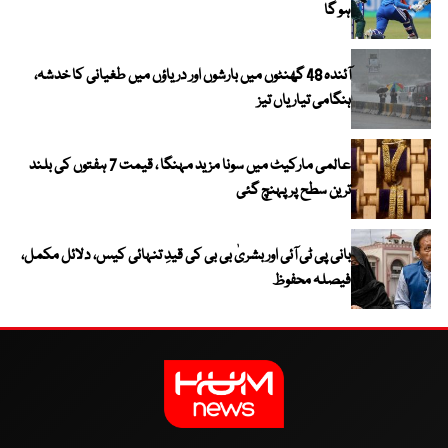
ہو گا
آئندہ 48 گھنٹوں میں بارشوں اور دریاؤں میں طغیانی کا خدشہ،
ہنگامی تیاریاں تیز
عالمی مارکیٹ میں سونا مزید مہنگا ، قیمت 7 ہفتوں کی بلند
ترین سطح پر پہنچ گئی
بانی پی ٹی آئی اور بشریٰ بی بی کی قیدِ تنہائی کیس، دلائل مکمل،
فیصلہ محفوظ