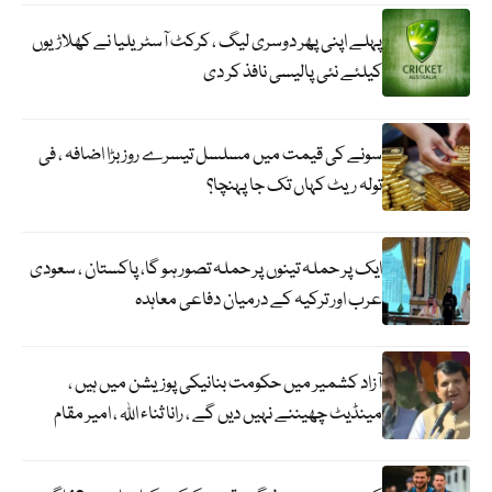
پہلے اپنی پھر دوسری لیگ ، کرکٹ آسٹریلیا نے کھلاڑیوں
کیلئے نئی پالیسی نافذ کر دی
سونے کی قیمت میں مسلسل تیسرے روز بڑا اضافہ ، فی
تولہ ریٹ کہاں تک جا پہنچا؟
ایک پر حملہ تینوں پر حملہ تصور ہو گا، پاکستان ، سعودی
عرب اور ترکیہ کے درمیان دفاعی معاہدہ
آزاد کشمیر میں حکومت بنانیکی پوزیشن میں ہیں ،
مینڈیٹ چھیننے نہیں دیں گے ، رانا ثناء اللہ ، امیر مقام