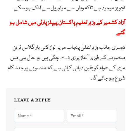
تجویز موجود ہے تاکہ وہاں سے مونوریل سے لنک ہو سکے۔
آزاد کشمیر کے وزیر تعلیم پاکستان پیپلز پارٹی میں شامل ہو
گئے
دوسری جانب وزیراعلیٰ پنجاب مریم نواز کئی بار گلاس ٹرین
منصوبے کے فوری آغاز پر زور دے چکی ہیں اور حال ہی میں
مری کے عوام کو یقین دہانی کرائی ہے کہ منصوبے پر جلد کام
شروع ہو جائے گا۔
LEAVE A REPLY