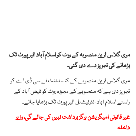
مری گلاس ٹرین منصوبہ کے روٹ کو اسلام آباد ائیر پورٹ تک
بڑھانے کی تجویز دے دی گئی۔
مری گلاس ٹرین منصوبے کے کنسلٹنٹ نے سی ڈی اے کو
تجویز دی ہے کہ منصوبے کے مجوزہ روٹ کو فیض آباد کے
راستے اسلام آباد انٹرنیشنل ائیر پورٹ تک بڑھایا جائے۔
غیر قانونی امیگریشن ہرگز برداشت نہیں کی جائے گی، وزیر
داخلہ