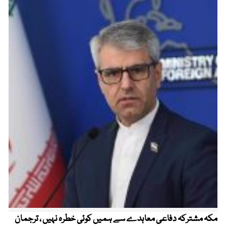
مکہ مشترکہ دفاعی معاہدے سے ہمیں کوئی خطرہ نہیں ، ترجمان
4 روز میں سونے کی قیمت میں بڑا اضافہ