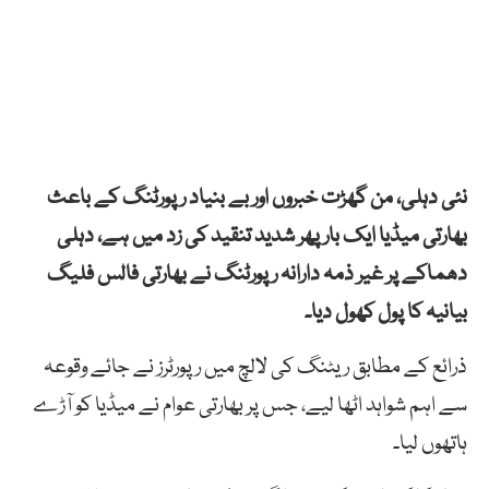
نئی دہلی، من گھڑت خبروں اور بے بنیاد رپورٹنگ کے باعث
بھارتی میڈیا ایک بار پھر شدید تنقید کی زد میں ہے، دہلی
دھماکے پر غیر ذمہ دارانہ رپورٹنگ نے بھارتی فالس فلیگ
بیانیہ کا پول کھول دیا۔
ذرائع کے مطابق ریٹنگ کی لالچ میں رپورٹرز نے جائے وقوعہ
سے اہم شواہد اٹھا لیے، جس پر بھارتی عوام نے میڈیا کو آڑے
ہاتھوں لیا۔