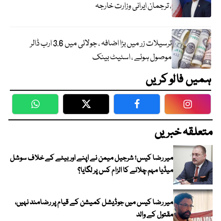
، ترجمان ایرانی وزارت خارجہ
ترسیلات زر میں بڑا اضافہ ، جولائی میں 3.6 ارب ڈالر
موصول ہوئے ، اسٹیٹ بینک
ہمیں فالو کریں
WhatsApp
Twitter
Facebook
Faceboo
متعلقہ خبریں
میر رضا کیس؛ شرجیل میمن نے اپنے اور بیٹے کے خلاف سوشل
میڈیا مہم چلانے کا الزام کس پر لگایا؟
میر رضا کیس میں جوڈیشل کمیشن کے قیام پر رضامند نہیں،
مقتول کے والد