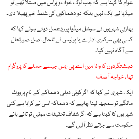
عوام کا کہنا ہے کہ جب لوگ خوف و ہراس میں مبتلا تھے تو
میڈیا نے ایک نہیں بلکہ دو دھماکوں کی غلط خبر پھیلا دی۔
بھارتی شہریوں نے سوشل میڈیا پر ردِعمل دیتے ہوئے کہا کہ
کسی بھی سرکاری ادارے یا پولیس نے تاحال اصل صورتحال
سے آگاہ نہیں کیا۔
دہشتگردوں کا وانا میں اے پی ایس جیسے حملے کا پروگرام
تھا ، خواجہ آصف
ایک شہری نے کہا کہ اگر کوئی دہلی دھماکے کے نام پر ووٹ
مانگے تو سمجھ لینا چاہیے کہ دھماکہ اسی نے کرایا ہے کئی
شہریوں کا کہنا ہے کہ اگر شفاف تحقیقات ہوئیں تو تانے بانے
حکومت سے جڑتے نظر آئیں گے۔