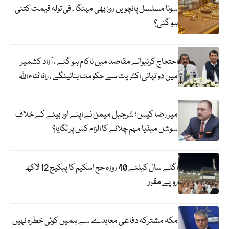
سونا مسلسل پانچویں روز بھی مہنگا ، فی تولہ قیمت کتنی
ہو گئی؟
احتجاج کرنیوالے مقاصد میں ناکام ہو گئے ، آزاد کشمیر
میں دو تہائی اکثریت سے حکومت بنائینگے ، رانا ثناء اللہ
میر رضا کیس؛ شرجیل میمن نے اپنے اور بیٹے کے خلاف
سوشل میڈیا مہم چلانے کا الزام کس پر لگایا؟
اگلے سال کیلئے 40 روزہ حج اسکیم کا پیکیج 12 لاکھ
روپے مقرر
مکہ مشترکہ دفاعی معاہدے سے ہمیں کوئی خطرہ نہیں