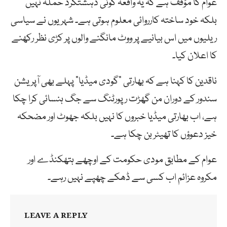
عوام کا مؤقف ہے کہ یہ واقعہ کوئی دہشتگرد حملہ نہیں
بلکہ خود ساختہ کارروائی معلوم ہوتی ہے۔ شہریوں نے سیاسی
ریلیوں میں اس بیانیے پر ووٹ مانگنے والوں پر کڑی نظر رکھنے
کا اعلان کیا۔
ناقدین کا کہنا ہے کہ بھارتی “گودی میڈیا” پہلے بھی آپریشن
سندور کے دوران من گھڑت رپورٹنگ سے جگ ہنسائی کرا چکا
ہے، اب بھارتی میڈیا خبروں کا نہیں بلکہ جھوٹ اور مضحکہ
خیز دعوؤں کا تھیٹر بن چکا ہے۔
عوام کے مطابق مودی حکومت کے اوچھے ہتھکنڈے اور
مکروہ عزائم اب کسی سے ڈھکے چھپے نہیں رہے۔
LEAVE A REPLY