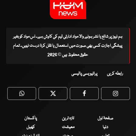
ہم نیوز پر شائع یا نشر ہونے والا مواد ادارتی ٹیم کی کاوش ہے۔ اس مواد کو بغیر
پیشگی اجازت کسی بھی صورت میں استعمال یا نقل کرنا درست نہیں۔ تمام
حقوق محفوظ ہیں © 2026
رابطہ کریں
پرائیویسی پالیسی
WhatsApp
Twitter
Facebook
Faceboo
صفحۂ اول
تازہ ترین
پاکستان
دنیا
معیشت
کھیل
تعلیم
صحت
انٹرٹینمنٹ