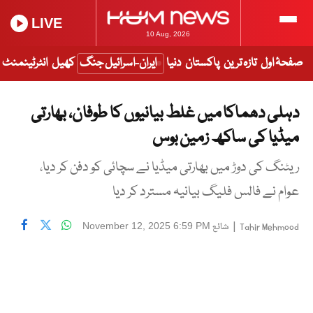
LIVE
10 Aug, 2026
صفحۂ اول
تازہ ترین
پاکستان
دنیا
ایران-اسرائیل جنگ
کھیل
انٹرٹینمنٹ
دہلی دھماکا میں غلط بیانیوں کا طوفان، بھارتی
میڈیا کی ساکھ زمین بوس
ریٹنگ کی دوڑ میں بھارتی میڈیا نے سچائی کو دفن کر دیا،
عوام نے فالس فلیگ بیانیہ مسترد کر دیا
|
شائع
November 12, 2025 6:59 PM
Tahir Mehmood