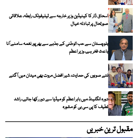
اسحاق ڈار کا کینیڈین وزیر خارجہ سے ٹیلیفونک رابطہ، علاقائی
صورتحال پر تبادلہ خیال
بلوچستان سے حب الوطنی کے جذبے سے بھرپور نغمہ سامنے آنا
باعث فخر ہے، وزیر اعظم
نئے صوبوں کی حمایت، شیر افضل مروت بھی میدان میں آگئے
دورہ انگلینڈ میں بابر اعظم کو میڈیا سے دور رکھا جائے، راشد
لطیف کا پی سی بی کو مشورہ
مقبول ترین خبریں