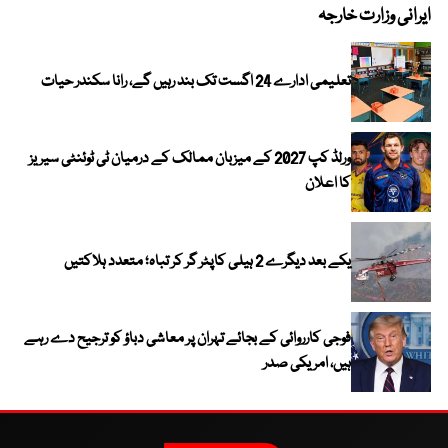
ایرانی وزارت خارجہ
تعلیمی ادارے 24 اگست تک بند رہیں گے، رانا سکندر حیات
ورلڈ کپ 2027 کے میزبان ممالک کے درمیان ٹی ٹوئنٹی سیریز
کا اعلان
یکے بعد دیگرے 2 ہیلی کاپٹر گر کر تباہ؛ متعدد ہلاکتیں
فوجی کارروائی کے بجائے تہران پر معاشی دباؤ کو ترجیح دے رہے
ہیں، امریکی صدر