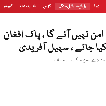
دنیا
ایران-اسرائیل جنگ
کھیل
انٹرٹینمنٹ
کاروبار
ن نہیں آئے گا ، پاک افغان
ا جائے ، سہیل آفریدی
یاجات دے ، امن جرگے سے خطاب