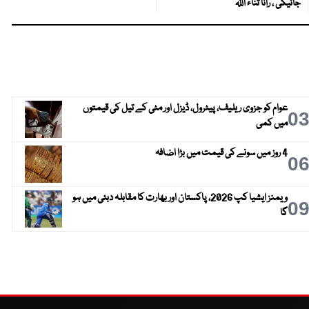
جائیگی ، رانا ثناء اللہ
عوام کو جزوی ریلیف، پیٹرول، ڈیزل اور مٹی کے تیل کی قیمتوں
0
میں کمی
4 روز میں سونے کی قیمت میں بڑا اضافہ
0
ویمنز ایشیا کپ 2026، پاکستان اور بھارت کا مقابلہ دبئی میں ہو
0
گا