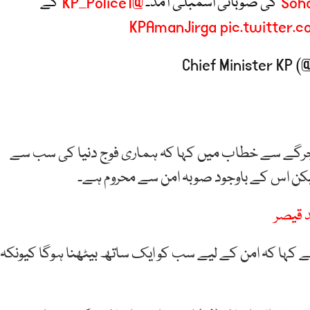
کی صوبائی اسمبلی آمد۔
@KP_Police1
کے
pic.twitter
نے جرگے سے خطاب میں کہا کہ ہماری فوج دنیا کی سب سے
 لیکن اس کے باوجود صوبہ امن سے محروم ہے۔
د قیصر
 کہا کہ امن کے لیے سب کو ایک ساتھ بیٹھنا ہوگا کیونکہ