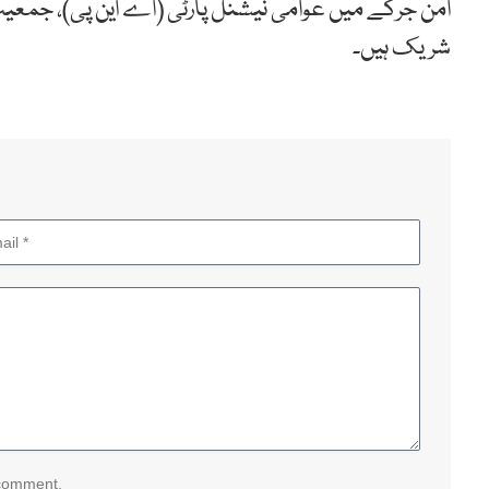
امن جرگے میں عوامی نیشنل پارٹی (اے این پی)، جمعیت
شریک ہیں۔
 comment.