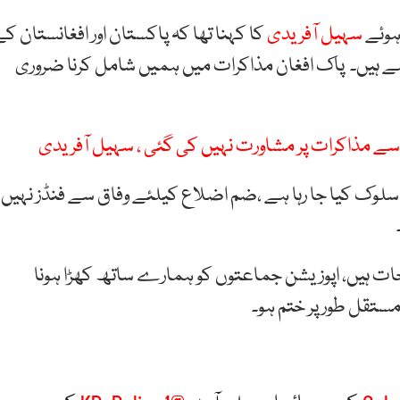
ہوئے
سہیل آفریدی
کا کہنا تھا کہ پاکستان اور افغانستان ک
ے ہیں۔ پاک افغان مذاکرات میں ہمیں شامل کرنا ضروری
 سے مذاکرات پر مشاورت نہیں کی گئی ، سہیل آفریدی
لوک کیا جا رہا ہے ،ضم اضلاع کیلئے وفاق سے فنڈز نہیں
ات ہیں، اپوزیشن جماعتوں کو ہمارے ساتھ کھڑا ہونا
ستقل طور پر ختم ہو۔