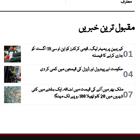
معترف
مقبول ترین خبریں
کیریبین پریمیئر لیگ ، قومی کرکٹرز کو این او سی 19 اگست کو
01
جاری کرنے کا فیصلہ
حکومت نے پیٹرول اور ڈیزل کی قیمتوں میں کمی کر دی
04
ملک بھر میں آٹے کی قیمت میں اضافہ، ایک ہفتے میں کئی
07
شہروں میں 20 کلو تھیلا 100 روپے تک مہنگا