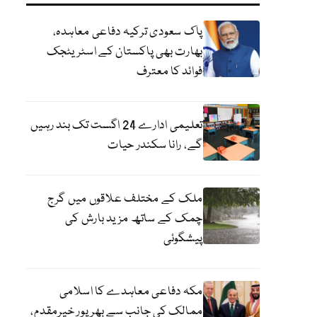
پاک سعودی ترکیہ دفاعی معاہدہ،
بھارت بھی پاکستان کے اسٹریٹجک
فوائد کا معترف
تعلیمی ادارے 24 اگست تک بند رہیں
گے، رانا سکندر حیات
ملک کے مختلف علاقوں میں گرج
چمک کے ساتھ مزید بارش کی
پیشگوئی
مکہ دفاعی معاہدے کا اسلامی
ممالک کی جانب سے بھرپور خیرمقدم،