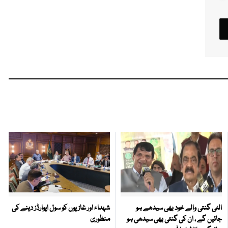
الٹی گنتی والے خود بھی سیدھے ہو
شہداء اور غازیوں کو سول ایوارڈز دینے کی
جائیں گے ، ان کی گنتی بھی سیدھی ہو
منظوری