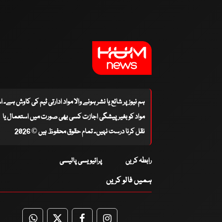
ہم نیوز پر شائع یا نشر ہونے والا مواد ادارتی ٹیم کی کاوش ہے۔ 
مواد کو بغیر پیشگی اجازت کسی بھی صورت میں استعمال یا
نقل کرنا درست نہیں۔ تمام حقوق محفوظ ہیں © 2026
رابطہ کریں
پرائیویسی پالیسی
ہمیں فالو کریں