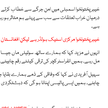
خیبر پختونخوا اسمبلی میں امن جرگے سے خطاب کرتے 
درمیان خراب تعلقات سے سب سے پہلے ہم متاثر ہو رہ
ہے۔
خیبر پختونخوا مرکزی اسٹیک ہولڈر ہے لیکن افغانستان
انہوں نے مزید کہا کہ ہمارے ساتھ سوتیلی ماں جیسا س
مل رہے، ہمیں انفراسٹرکچر کی ترقی کیلئے رقم چاہیئے۔
سہیل آفریدی نے کہا کہ وفاقی کے ذمے ہمارے بقایا ج
چاہئے۔ ہمیں ایسی پالیسی اپنانا ہو گی کہ دہشتگردی م