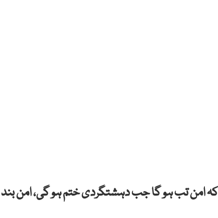
ے کہ امن تب ہو گا جب دہشتگردی ختم ہو گی، امن بند