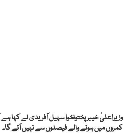
وزیراعلیٰ خیبر پختونخوا سہیل آفریدی نے کہا ہ
کمروں میں ہونے والے فیصلوں سے نہیں آئے گا۔