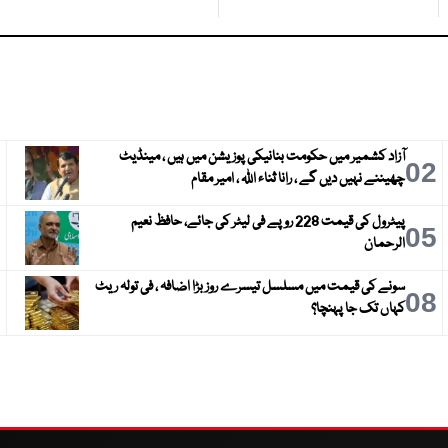
آزاد کشمیر میں حکومت بنانیکی پوزیشن میں ہیں ، مینڈیٹ
3
02
چھیننے نہیں دیں گے ، رانا ثناء اللہ ، امیر مقام
پیٹرول کی قیمت 228 روپے فی لیٹر کی جائے، حافظ نعیم
6
05
الرحمان
سونے کی قیمت میں مسلسل تیسرے روز بڑا اضافہ ، فی تولہ ریٹ
9
08
کہاں تک جا پہنچا؟