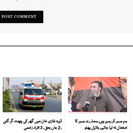
ہم صبر کر رہے ہیں، ہمارے صبر کا
ڈیرہ غازی خان میں گھر کی چھت گر گئی
امتحان نہ لیا جائے، بلاول بھٹو
، 2 جاں بحق ، 3 افراد زخمی