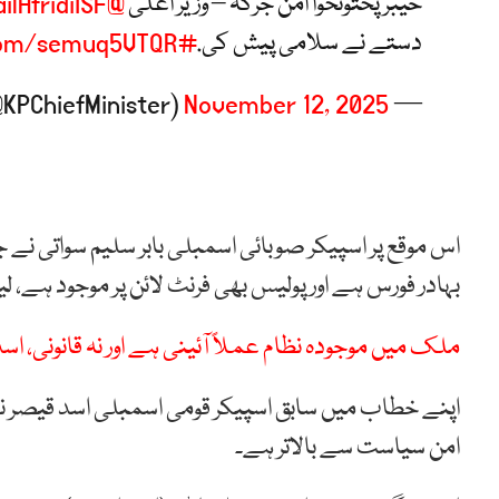
خیبر پختونخوا امن جرگہ – وزیر اعلیٰ
@SohailAfridiISF
دستے نے سلامی پیش کی.
#KPAmanJirga
.com/semuq5VTQR
November 12, 2025
— Chief Minister KP (@KPChiefMinister)
اس موقع پر اسپیکر صوبائی اسمبلی بابر سلیم سواتی 
بہادر فورس ہے اور پولیس بھی فرنٹ لائن پر موجود ہے،
ملک میں موجودہ نظام عملاً آئینی ہے اور نہ قانونی، اس
اپنے خطاب میں سابق اسپیکر قومی اسمبلی اسد قیصر نے
امن سیاست سے بالاتر ہے۔