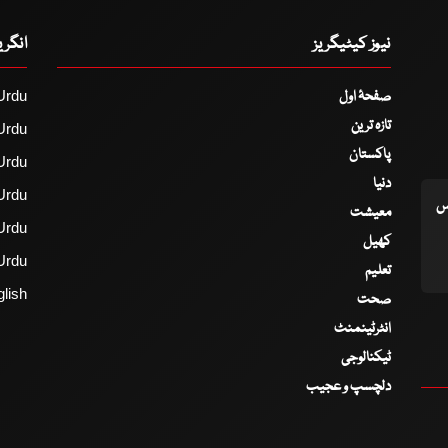
نیوز کیٹیگریز
انگر
صفحۂ اول
Urdu
تازہ ترین
Urdu
پاکستان
Urdu
دنیا
Urdu
اس
معیشت
Urdu
کھیل
Urdu
تعلیم
lish
صحت
انٹرٹینمنٹ
ٹیکنالوجی
دلچسپ و عجیب