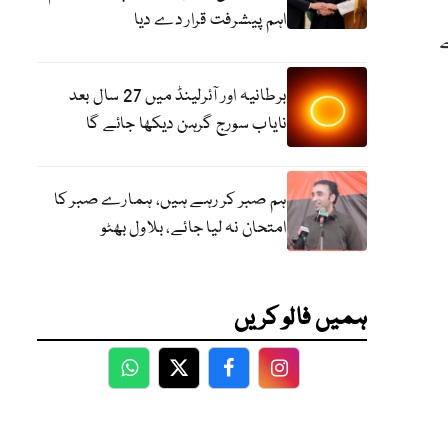
اہم پیشرفت قرار دے دیا
ے
برطانیہ اور آئرلینڈ میں 27 سال بعد
نایاب سورج گرہن دیکھا جائے گا
ہم صبر کر رہے ہیں، ہمارے صبر کا
امتحان نہ لیا جائے، بلاول بھٹو
ہمیں فالو کریں
WhatsApp
Twitter
Facebook
Facebook