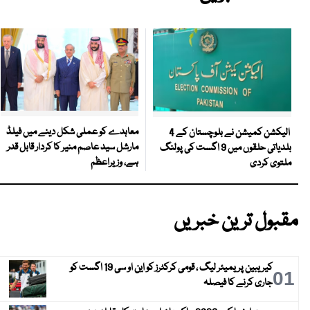
معاہدے کو عملی شکل دینے میں فیلڈ
الیکشن کمیشن نے بلوچستان کے 4
مارشل سید عاصم منیر کا کردار قابل قدر
بلدیاتی حلقوں میں 9 اگست کی پولنگ
ہے، وزیراعظم
ملتوی کردی
مقبول ترین خبریں
کیریبین پریمیئر لیگ ، قومی کرکٹرز کو این او سی 19 اگست کو
01
جاری کرنے کا فیصلہ