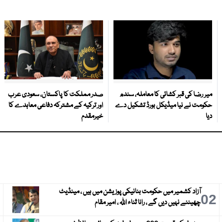
میر رضا کی قبر کشائی کا معاملہ، سندھ
صدر مملکت کا پاکستان، سعودی عرب
حکومت نے نیا میڈیکل بورڈ تشکیل دے
اور ترکیہ کے مشترکہ دفاعی معاہدے کا
دیا
خیرمقدم
آزاد کشمیر میں حکومت بنانیکی پوزیشن میں ہیں ، مینڈیٹ
3
02
چھیننے نہیں دیں گے ، رانا ثناء اللہ ، امیر مقام