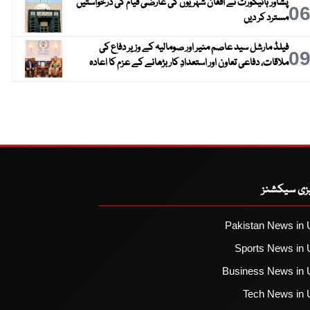
پشاور ہائیکورٹ نے افغان شہریوں کی عارضی قیام کی درخواستیں
0
مسترد کر دیں
فیلڈ مارشل سید عاصم منیر اور صومالیہ کے وزیر دفاع کی
0
ملاقات، دفاعی تعاون اور استعدادِ کار بڑھانے کے عزم کا اعادہ
یزی سیکشنز
Pakistan News in 
Sports News in 
Business News in 
Tech News in 