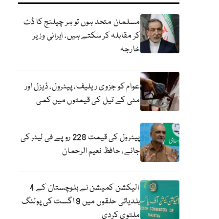
مسلمان متحد ہوں تو ہر چیلنج کا ڈٹ
کر مقابلہ کر سکتے ہیں، ایرانی وزیر
خارجہ
عوام کو جزوی ریلیف، پیٹرول، ڈیزل اور
مٹی کے تیل کی قیمتوں میں کمی
پیٹرول کی قیمت 228 روپے فی لیٹر کی
جائے، حافظ نعیم الرحمان
الیکشن کمیشن نے بلوچستان کے 4
بلدیاتی حلقوں میں 9 اگست کی پولنگ
ملتوی کردی