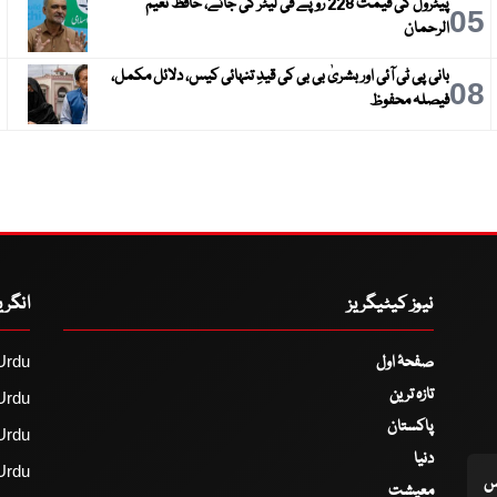
پیٹرول کی قیمت 228 روپے فی لیٹر کی جائے، حافظ نعیم
6
05
الرحمان
بانی پی ٹی آئی اور بشریٰ بی بی کی قیدِ تنہائی کیس، دلائل مکمل،
9
08
فیصلہ محفوظ
نیوز کیٹیگریز
انگر
صفحۂ اول
Urdu
تازہ ترین
Urdu
پاکستان
Urdu
دنیا
Urdu
اس
معیشت