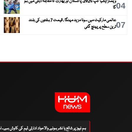
ویمنز ایشیا کپ 2026، پاکستان اور بھارت کا مقابلہ دبئی میں ہو
04
گا
عالمی مارکیٹ میں سونا مزید مہنگا ، قیمت 7 ہفتوں کی بلند
07
ترین سطح پر پہنچ گئی
ہم نیوز پر شائع یا نشر ہونے والا مواد ادارتی ٹیم کی کاوش ہے۔ 