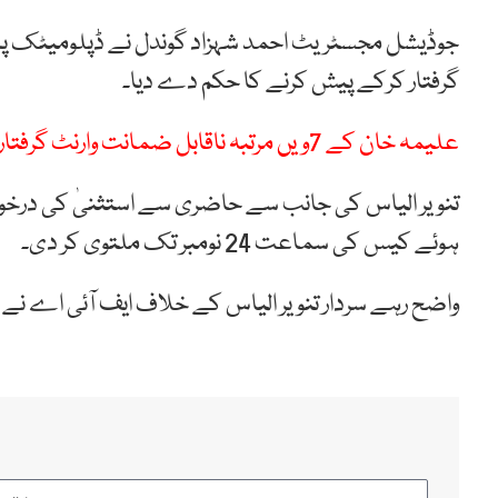
جوڈیشل مجسٹریٹ احمد شہزاد گوندل نے ڈپلومیٹک پ
گرفتار کرکے پیش کرنے کا حکم دے دیا۔
علیمہ خان کے 7ویں مرتبہ ناقابل ضمانت وارنٹ گرفتاری جاری
تنویر الیاس کی جانب سے حاضری سے استثنیٰ کی درخوا
ہوئے کیس کی سماعت 24 نومبر تک ملتوی کر دی۔
واضح رہے سردار تنویر الیاس کے خلاف ایف آئی اے نے 