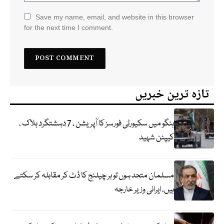
Save my name, email, and website in this browser
for the next time I comment.
تازہ ترین خبریں
ہنگو میں سکیورٹی فورسز کا آپریشن ، 7 دہشتگرد ہلاک ،
کیپٹن شہید
مسلمان متحد ہوں تو ہر چیلنج کا ڈٹ کر مقابلہ کر سکتے
ہیں، ایرانی وزیر خارجہ