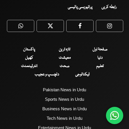
رابطہ کریں
پرائیویسی پالیسی
WhatsApp
Twitter
Facebook
Faceboo
صفحۂ اول
تازہ ترین
پاکستان
دنیا
معیشت
کھیل
تعلیم
صحت
انٹرٹینمنٹ
ٹیکنالوجی
دلچسپ و عجیب
Pakistan News in Urdu
Sports News in Urdu
Business News in Urdu
Tech News in Urdu
Entertainment News in Urdu