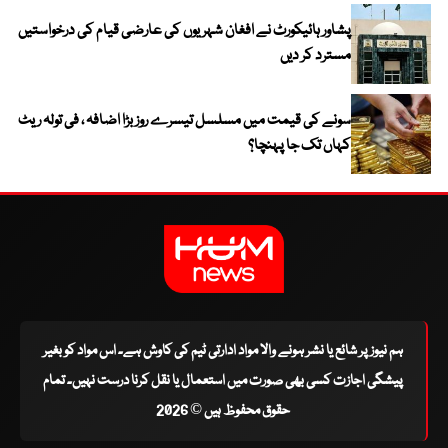
پشاور ہائیکورٹ نے افغان شہریوں کی عارضی قیام کی درخواستیں
مسترد کر دیں
سونے کی قیمت میں مسلسل تیسرے روز بڑا اضافہ ، فی تولہ ریٹ
کہاں تک جا پہنچا؟
ہم نیوز پر شائع یا نشر ہونے والا مواد ادارتی ٹیم کی کاوش ہے۔ اس مواد کو بغیر
پیشگی اجازت کسی بھی صورت میں استعمال یا نقل کرنا درست نہیں۔ تمام
حقوق محفوظ ہیں © 2026