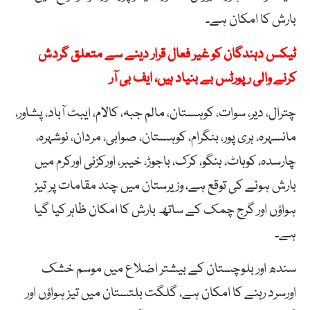
بارش کا امکان ہے۔
ٹیکس دہندگان کو غیر فعال قرار دینے سے متعلق گردش
کرنے والی رپورٹس بے بنیاد ہیں، ایف بی آر
چترال، دیر، سوات، کوہستان، مالم جبہ، کالام، ایبٹ آباد، پشاور،
مانسہرہ، ہری پور، بٹگرام، کوہستان، صوابی، مردان، نوشہرہ،
چارسدہ، کوہاٹ، ہنگو، کرک، باجوڑ، خیبر، اورکزئی اورکرم میں
بارش ہونے کی توقع ہے، وزیرستان میں چند مقامات پر تیز
ہواؤں اور گرج چمک کے ساتھ بارش کا امکان ظاہر کیا گیا
ہے۔
سندھ اور بلوچستان کے بیشتر اضلاع میں موسم خشک
اورسرد رہنے کا امکان ہے، گلگت بلتستان میں تیز ہواؤں اور