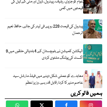
عوام کو جزوی ریلیف، پیٹرول، ڈیزل اور مٹی کے تیل کی
قیمتوں میں کمی
پیٹرول کی قیمت 228 روپے فی لیٹر کی جائے، حافظ نعیم
الرحمان
الیکشن کمیشن نے بلوچستان کے 4 بلدیاتی حلقوں میں 9
اگست کی پولنگ ملتوی کردی
معاہدے کو عملی شکل دینے میں فیلڈ مارشل سید
عاصم منیر کا کردار قابل قدر ہے، وزیراعظم
ہمیں فالو کریں