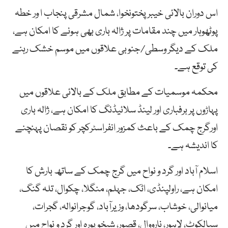
اس دوران بالائی خیبرپختونخوا، شمال مشرقی پنجاب ا ور خطہ
پوٹھوہار میں چند مقامات پر ژالہ باری بھی ہونے کا امکان ہے،
ملک کے دیگر وسطی/جنوبی علاقوں میں موسم خشک رہنے
کی توقع ہے۔
محکمہ موسمیات کے مطابق ملک کے بالائی علاقوں میں
پہاڑوں پر برفباری اور لینڈ سلائیڈنگ کا امکان ہے، ژالہ باری
اورگرج چمک کے باعث کمزور انفراسٹرکچر کو نقصان پہنچنے
کا اندیشہ ہے۔
اسلام آباد اور گرد و نواح میں گرج چمک کے ساتھ بارش کا
امکان ہے، راولپنڈی، اٹک، جہلم، منگلا، چکوال، تلہ گنگ،
میانوالی، خوشاب، سرگودھا، وزیرآباد، گوجرانوالہ، گجرات،
سیالکوٹ، لاہور، نارووال، قصور، شیخو پورہ اور گرد و نواح میں