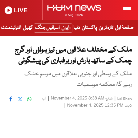
LIVE
8 Aug, 2026
صفحۂ اول
تازہ ترین
پاکستان
دنیا
ایران-اسرائیل جنگ
کھیل
انٹرٹینمنٹ
ملک کے مختلف علاقوں میں تیز ہواؤں اور گرج
چمک کے ساتھ بارش اور برفباری کی پیشگوئی
ملک کے وسطی اور جنوبی علاقوں میں موسم خشک
رہے گا، محکمہ موسمیات
|
شائع
|
اپ
November 4, 2025 8:38 AM
Lal Khan
ڈیٹ
|
November 4, 2025 12:35 PM