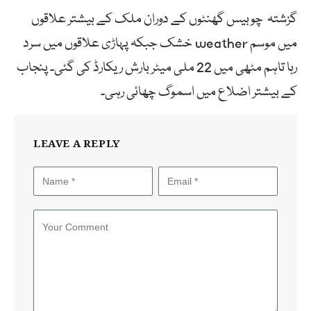
گزشتہ چوبیس گھنٹوں کے دوران ملک کے بیشتر علاقوں
میں موسم weather خشک جبکہ پہاڑی علاقوں میں سرد
رہا تاہم مٹھی میں 22 ملی میٹر بارش ریکارڈ کی گئی۔ پنجاب
کے بیشتر اضلاع میں اسموگ چھائی رہی۔
LEAVE A REPLY