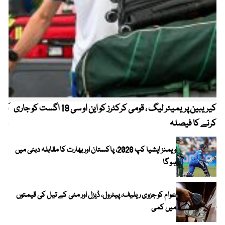
کیریبین پریمیئر لیگ ، قومی کرکٹرز کو این او سی 19 اگست کو جاری
آز
کرنے کا فیصلہ
چھی
ویمنز ایشیا کپ 2026، پاکستان اور بھارت کا مقابلہ دبئی میں
ہو گا
عوام کو جزوی ریلیف، پیٹرول، ڈیزل اور مٹی کے تیل کی قیمتوں
میں کمی