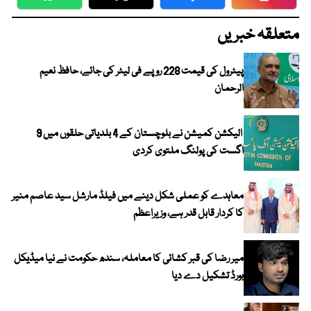
WhatsApp
Twitter
Facebook
Faceboo
متعلقہ خبریں
پیٹرول کی قیمت 228 روپے فی لیٹر کی جائے، حافظ نعیم
الرحمان
الیکشن کمیشن نے بلوچستان کے 4 بلدیاتی حلقوں میں 9
اگست کی پولنگ ملتوی کردی
معاہدے کو عملی شکل دینے میں فیلڈ مارشل سید عاصم منیر
کا کردار قابل قدر ہے، وزیراعظم
میر رضا کی قبر کشائی کا معاملہ، سندھ حکومت نے نیا میڈیکل
بورڈ تشکیل دے دیا