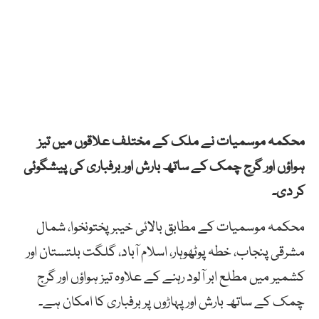
محکمہ موسمیات نے ملک کے مختلف علاقوں میں تیز
ہواؤں اور گرج چمک کے ساتھ بارش اور برفباری کی پیشگوئی
کر دی۔
محکمہ موسمیات کے مطابق بالائی خیبرپختونخوا، شمال
مشرقی پنجاب، خطہ پوٹھوہار، اسلام آباد، گلگت بلتستان اور
کشمیر میں مطلع ابر آلود رہنے کے علاوہ تیز ہواؤں اور گرج
چمک کے ساتھ بارش اور پہاڑوں پر برفباری کا امکان ہے۔