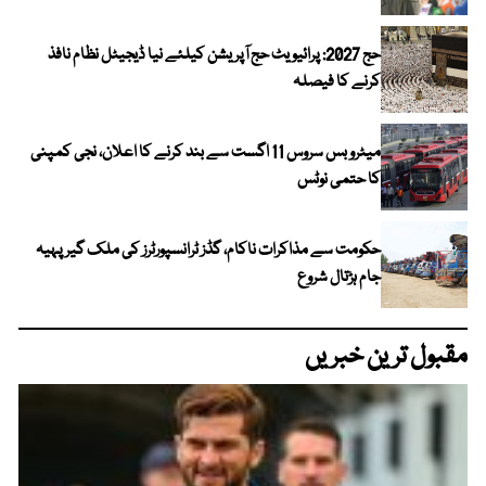
حج 2027: پرائیویٹ حج آپریشن کیلئے نیا ڈیجیٹل نظام نافذ
کرنے کا فیصلہ
میٹرو بس سروس 11 اگست سے بند کرنے کا اعلان، نجی کمپنی
کا حتمی نوٹس
حکومت سے مذاکرات ناکام، گڈز ٹرانسپورٹرز کی ملک گیر پہیہ
جام ہڑتال شروع
مقبول ترین خبریں