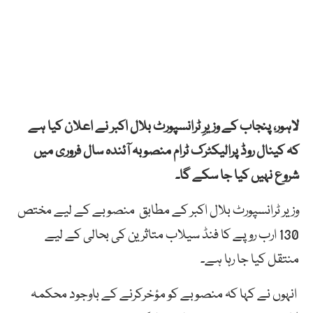
لاہور، پنجاب کے وزیرِ ٹرانسپورٹ بلال اکبر نے اعلان کیا ہے
کہ کینال روڈ پرالیکٹرک ٹرام منصوبہ آئندہ سال فروری میں
شروع نہیں کیا جا سکے گا۔
وزیر ٹرانسپورٹ بلال اکبر کے مطابق منصوبے کے لیے مختص
130 ارب روپے کا فنڈ سیلاب متاثرین کی بحالی کے لیے
منتقل کیا جا رہا ہے۔
انہوں نے کہا کہ منصوبے کو مؤخرکرنے کے باوجود محکمہ