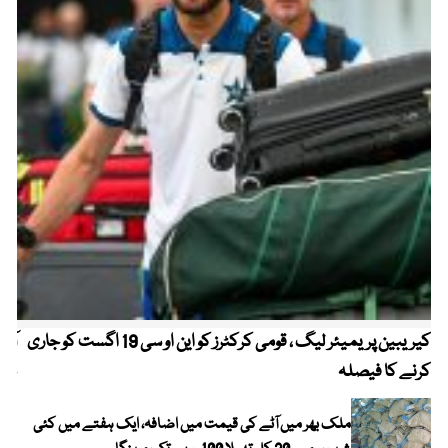
کیریبین پریمیئر لیگ ، قومی کرکٹرز کو این او سی 19 اگست کو جاری
آز
کرنے کا فیصلہ
چھی
ملک بھر میں آٹے کی قیمت میں اضافہ، ایک ہفتے میں کئی