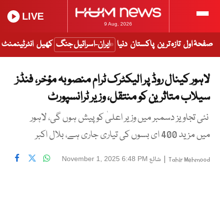
LIVE
9 Aug, 2026
صفحۂ اول
تازہ ترین
پاکستان
دنیا
ایران-اسرائیل جنگ
کھیل
انٹرٹینمنٹ
لاہور کینال روڈ پر الیکٹرک ٹرام منصوبہ مؤخر، فنڈز
سیلاب متاثرین کو منتقل، وزیر ٹرانسپورٹ
نئی تجاویز دسمبر میں وزیر اعلیٰ کو پیش ہوں گی، لاہور
میں مزید 400 ای بسوں کی تیاری جاری ہے، بلال اکبر
|
شائع
November 1, 2025 6:48 PM
Tahir Mehmood