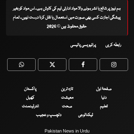
ہم نیوز پر شائع یا نشر ہونے والا مواد ادارتی ٹیم کی کاوش ہے۔ اس مواد کو بغیر
پیشگی اجازت کسی بھی صورت میں استعمال یا نقل کرنا درست نہیں۔ تمام
حقوق محفوظ ہیں © 2026
رابطہ کریں
پرائیویسی پالیسی
WhatsApp
Twitter
Facebook
Faceboo
صفحۂ اول
تازہ ترین
پاکستان
دنیا
معیشت
کھیل
تعلیم
صحت
انٹرٹینمنٹ
ٹیکنالوجی
دلچسپ و عجیب
Pakistan News in Urdu