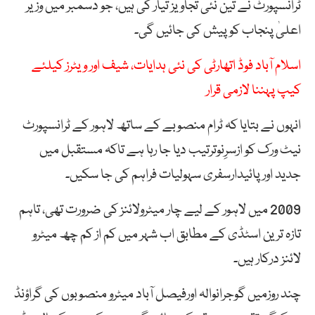
ٹرانسپورٹ نے تین نئی تجاویز تیار کی ہیں، جو دسمبر میں وزیر
اعلیٰ پنجاب کو پیش کی جائیں گی۔
اسلام آباد فوڈ اتھارٹی کی نئی ہدایات، شیف اور ویٹرز کیلئے
کیپ پہننا لازمی قرار
انہوں نے بتایا کہ ٹرام منصوبے کے ساتھ لاہور کے ٹرانسپورٹ
نیٹ ورک کو ازسرِنوترتیب دیا جا رہا ہے تاکہ مستقبل میں
جدید اور پائیدارسفری سہولیات فراہم کی جا سکیں۔
2009 میں لاہور کے لیے چار میٹرولائنز کی ضرورت تھی، تاہم
تازہ ترین اسٹڈی کے مطابق اب شہر میں کم از کم چھ میٹرو
لائنز درکار ہیں۔
چند روزمیں گوجرانوالہ اورفیصل آباد میٹرو منصوبوں کی گراؤنڈ