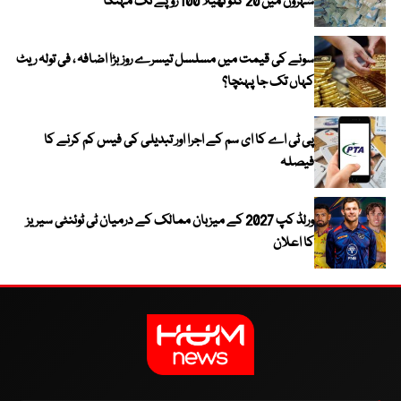
شہروں میں 20 کلو تھیلا 100 روپے تک مہنگا
سونے کی قیمت میں مسلسل تیسرے روز بڑا اضافہ ، فی تولہ ریٹ
کہاں تک جا پہنچا؟
پی ٹی اے کا ای سم کے اجرا اور تبدیلی کی فیس کم کرنے کا
فیصلہ
ورلڈ کپ 2027 کے میزبان ممالک کے درمیان ٹی ٹوئنٹی سیریز
کا اعلان