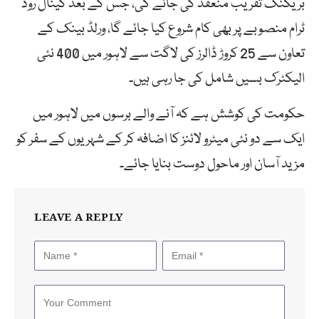
بریکنگ تقریب منعقد کی جائے گی، جس کے بعد کینال روڈ
ٹرام منصوبے پر بھی کام شروع کیا جائے گا، ورلڈ بینک کے
تعاون سے 25 کروڑ ڈالرز کی لاگت سے لاہور میں 400 نئی
الیکٹرک بسیں شامل کی جا رہی ہیں۔
حکومت کی کوشش ہے کہ آنے والے برسوں میں لاہور میں
ایک سے دو نئی میٹرو لائنز کا اضافہ کر کے شہریوں کے سفر کو
مزید آسان اور ماحول دوست بنایا جائے۔
LEAVE A REPLY