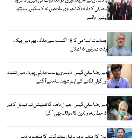
پاکستان نے امریکا، ایران کو مذاکرات کی میز پر لا کر وہ
سفارتی کردار اداکیا جو بڑی طاقتیں نہ کرسکیں، ساؤتھ
ایشین وائسز
جماعت اسلامی کا 16 اگست سے ملک بھر میں بیک
وقت دھرنوں کا اعلان
میر رضا علی کیس: دوسری پوسٹ مارٹم رپورٹ میں تشدد
اور گولی لگنے کے اہم شواہد سامنے آگئے
میر رضا علی کیس، جبران ناصر کا تفتیشی ٹیم تبدیل کرنے
کا مطالبہ، والدین کا موقف بھی آ گیا
ایران کا آبنائے ہرمز پر ٹول عائد کرنے کا منصوبہ نہیں،