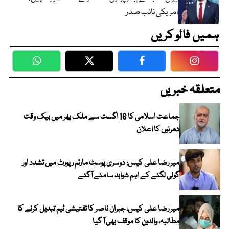
امریکی نائب صدر
ہمیں فالو کریں
WhatsApp
Twitter
Facebook
Faceboo
متعلقہ خبریں
جماعت اسلامی کا 16 اگست سے ملک بھر میں بیک وقت
دھرنوں کا اعلان
میر رضا علی کیس: دوسری پوسٹ مارٹم رپورٹ میں تشدد اور
گولی لگنے کے اہم شواہد سامنے آگئے
میر رضا علی کیس، جبران ناصر کا تفتیشی ٹیم تبدیل کرنے کا
مطالبہ، والدین کا موقف بھی آ گیا