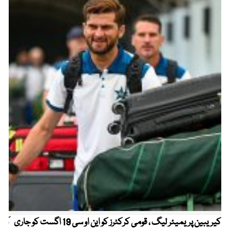
کیریبین پریمیئر لیگ ، قومی کرکٹرز کو این او سی 19 اگست کو جاری
آز