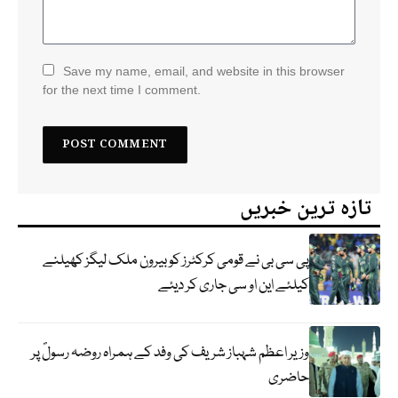
Save my name, email, and website in this browser
for the next time I comment.
تازہ ترین خبریں
پی سی بی نے قومی کرکٹرز کو بیرون ملک لیگز کھیلنے
کیلئے این او سی جاری کر دیئے
وزیر اعظم شہباز شریف کی وفد کے ہمراہ روضہ رسولؐ پر
حاضری