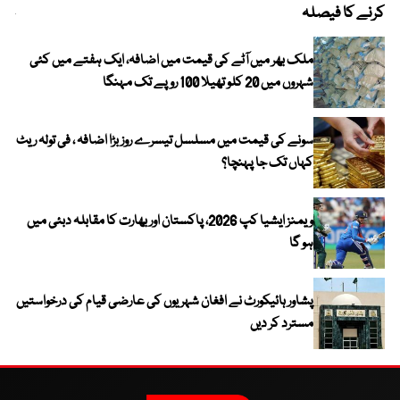
کرنے کا فیصلہ
چھی
ملک بھر میں آٹے کی قیمت میں اضافہ، ایک ہفتے میں کئی
شہروں میں 20 کلو تھیلا 100 روپے تک مہنگا
سونے کی قیمت میں مسلسل تیسرے روز بڑا اضافہ ، فی تولہ ریٹ
کہاں تک جا پہنچا؟
ویمنز ایشیا کپ 2026، پاکستان اور بھارت کا مقابلہ دبئی میں
ہو گا
پشاور ہائیکورٹ نے افغان شہریوں کی عارضی قیام کی درخواستیں
مسترد کر دیں