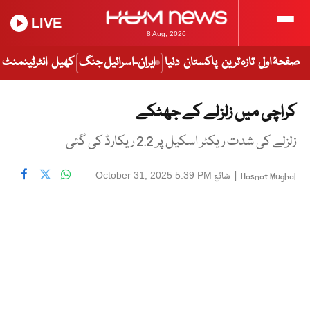
LIVE
8 Aug, 2026
صفحۂ اول
تازہ ترین
پاکستان
دنیا
ایران-اسرائیل جنگ
کھیل
انٹرٹینمنٹ
کراچی میں زلزلے کے جھٹکے
زلزلے کی شدت ریکٹر اسکیل پر 2.2 ریکارڈ کی گئی
|
شائع
October 31, 2025 5:39 PM
Hasnat Mughal