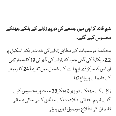
شہرِ قائد کراچی میں جمعے کی دوپہر زلزلے کے ہلکے جھٹکے
محسوس کیے گئے۔
محکمۂ موسمیات کے مطابق زلزلے کی شدت ریکٹر اسکیل پر
2.2 ریکارڈ کی گئی جب کہ زلزلے کی گہرائی 10 کلومیٹر تھی
اور اس کا مرکز ڈی ایچ اے کے شمال میں تقریباً 24 کلومیٹر
کے فاصلے پر واقع تھا۔
زلزلے کے جھٹکے دوپہر 3 بجکر 39 منٹ پر محسوس کیے
گئے، تاہم ابتدائی اطلاعات کے مطابق کسی جانی یا مالی
نقصان کی اطلاع موصول نہیں ہوئی۔