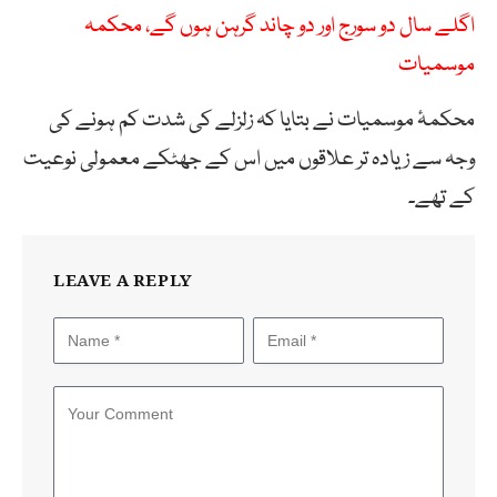
اگلے سال دو سورج اور دو چاند گرہن ہوں گے، محکمہ
موسمیات
محکمۂ موسمیات نے بتایا کہ زلزلے کی شدت کم ہونے کی
وجہ سے زیادہ تر علاقوں میں اس کے جھٹکے معمولی نوعیت
کے تھے۔
LEAVE A REPLY