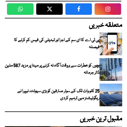
WhatsApp
Twitter
Facebook
Faceboo
متعلقہ خبریں
پی ٹی اے کا ای سم کے اجرا اور تبدیلی کی فیس کم کرنے کا
فیصلہ
بچوں کو خطرات سے بروقت آگاہ نہ کرنے پر میٹا پر مزید 567 ملین
ڈالر جرمانہ
25 کلو واٹ تک کے سولر صارفین کو بڑی سہولت، نیپرا نے
ریگولیشنز میں ترمیم کردی
مقبول ترین خبریں