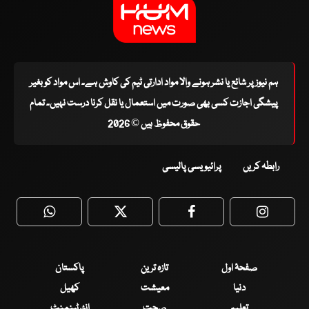
ہم نیوز پر شائع یا نشر ہونے والا مواد ادارتی ٹیم کی کاوش ہے۔ اس مواد کو بغیر
پیشگی اجازت کسی بھی صورت میں استعمال یا نقل کرنا درست نہیں۔ تمام
حقوق محفوظ ہیں © 2026
رابطہ کریں
پرائیویسی پالیسی
WhatsApp
Twitter
Facebook
Faceboo
صفحۂ اول
تازہ ترین
پاکستان
دنیا
معیشت
کھیل
تعلیم
صحت
انٹرٹینمنٹ