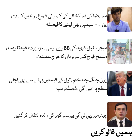
میر رضا کی قبر کشائی کی کارروائی شروع ، والدین کے ڈی
این اے سیمپل بھی لینے کا فیصلہ
میجر طفیل شہید کی 68 ویں برسی ، مزار پر دعائیہ تقریب ،
مسلح افواج کے سربراہان کا خراج عقیدت
ایران جنگ جلد ختم ، تیل کی قیمتیں پہلے سے بھی نچلی
سطح پر آئیں گی ، ڈونلڈ ٹرمپ
چیئرمین پی ٹی آئی بیرسٹر گوہر کی والدہ انتقال کر گئیں
ہمیں فالو کریں