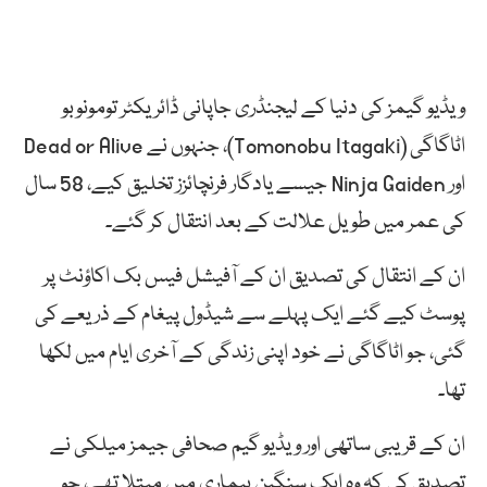
ویڈیو گیمز کی دنیا کے لیجنڈری جاپانی ڈائریکٹر تومونوبو
اٹاگاگی (Tomonobu Itagaki)، جنہوں نے Dead or Alive
اور Ninja Gaiden جیسے یادگار فرنچائزز تخلیق کیے، 58 سال
کی عمر میں طویل علالت کے بعد انتقال کر گئے۔
ان کے انتقال کی تصدیق ان کے آفیشل فیس بک اکاؤنٹ پر
پوسٹ کیے گئے ایک پہلے سے شیڈول پیغام کے ذریعے کی
گئی، جو اٹاگاگی نے خود اپنی زندگی کے آخری ایام میں لکھا
تھا۔
ان کے قریبی ساتھی اور ویڈیو گیم صحافی جیمز میلکی نے
تصدیق کی کہ وہ ایک سنگین بیماری میں مبتلا تھے، جو