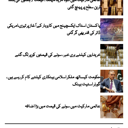
عالمی مارکیٹ میں سونا مزید مہنگا ، قیمت 7 ہفتوں کی بلند
ترین سطح پر پہنچ گئی
پاکستان اسٹاک ایکسچینج میں کاروبار کے آغاز پر تیزی،امریکی
ڈالر کی قدر بھی گر گئی
خریداروں کیلئے بری خبر ، سونے کی قیمتوں کو پر لگ گئے
حکومت کیساتھ ملکر اسلامی بینکاری کیلئے کام کر رہے ہیں ،
گورنر اسٹیٹ بینک
عالمی مارکیٹ میں سونے کی قیمت میں بڑا اضافہ