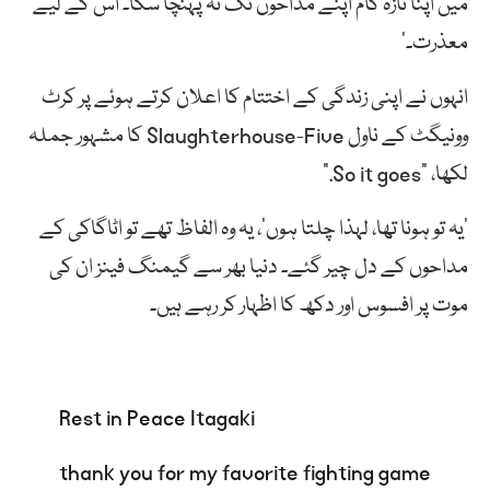
میں اپنا تازہ کام اپنے مداحوں تک نہ پہنچا سکا۔ اس کے لیے
معذرت۔’
انہوں نے اپنی زندگی کے اختتام کا اعلان کرتے ہوئے پر کرٹ
وونیگٹ کے ناول Slaughterhouse-Five کا مشہور جملہ
لکھا، “So it goes.”
‘یہ تو ہونا تھا، لہذا چلتا ہوں’، یہ وہ الفاظ تھے تو اٹاگاکی کے
مداحوں کے دل چیر گئے۔ دنیا بھر سے گیمنگ فینز ان کی
موت پر افسوس اور دکھ کا اظہار کر رہے ہیں۔
Rest in Peace Itagaki
thank you for my favorite fighting game