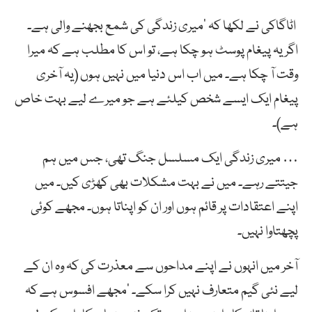
اٹاگاکی نے لکھا کہ ‘میری زندگی کی شمع بجھنے والی ہے۔
اگر یہ پیغام پوسٹ ہو چکا ہے، تو اس کا مطلب ہے کہ میرا
وقت آ چکا ہے۔ میں اب اس دنیا میں نہیں ہوں (یہ آخری
پیغام ایک ایسے شخص کیلئے ہے جو میرے لیے بہت خاص
ہے)۔
… میری زندگی ایک مسلسل جنگ تھی، جس میں ہم
جیتتے رہے۔ میں نے بہت مشکلات بھی کھڑی کیں۔ میں
اپنے اعتقادات پر قائم ہوں اور ان کو اپناتا ہوں۔ مجھے کوئی
پچھتاوا نہیں۔
آخر میں انہوں نے اپنے مداحوں سے معذرت کی کہ وہ ان کے
لیے نئی گیم متعارف نہیں کرا سکے۔ ‘مجھے افسوس ہے کہ