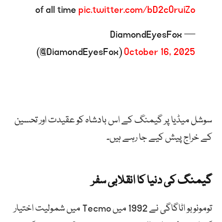
of all time
pic.twitter.com/bD2cOruiZo
— DiamondEyesFox
(@DiamondEyesFox)
October 16, 2025
سوشل میڈیا پر گیمنگ کے اس بادشاہ کو عقیدت اور تحسین
کے خراج پیش کیے جا رہے ہیں۔
گیمنگ کی دنیا کا انقلابی سفر
تومونوبو اٹاگاگی نے 1992 میں Tecmo میں شمولیت اختیار