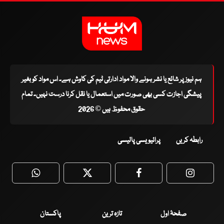
ہم نیوز پر شائع یا نشر ہونے والا مواد ادارتی ٹیم کی کاوش ہے۔ اس مواد کو بغیر
پیشگی اجازت کسی بھی صورت میں استعمال یا نقل کرنا درست نہیں۔ تمام
حقوق محفوظ ہیں © 2026
رابطہ کریں
پرائیویسی پالیسی
WhatsApp
Twitter
Facebook
Faceboo
صفحۂ اول
تازہ ترین
پاکستان