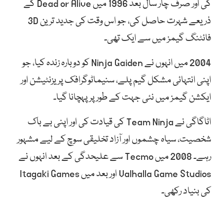
کی اور صرف چار سال بعد 1996 میں Dead or Alive کے
ذریعے شہرت حاصل کی، جو اس وقت کی جدید ترین 3D
فائٹنگ گیمز میں سے ایک تھی۔
2004 میں انہوں نے Ninja Gaiden کو دوبارہ زندہ کیا، جو
اپنی انتہائی مشکل گیم پلے، سنیماٹوگرافک پریزنٹیشن اور
ایکشن گیمز میں نئی جہت کے طور پر پہچانا گیا۔
اٹاگاگی نے Team Ninja کی قیادت کی اور اپنی بے باک
شخصیت، سیاہ چشموں اور آزاد تخلیقی سوچ کے لیے مشہور
رہے۔ 2008 میں Tecmo سے علیحدگی کے بعد انہوں نے
Valhalla Game Studios اور بعد میں Itagaki Games
کی بنیاد رکھی۔