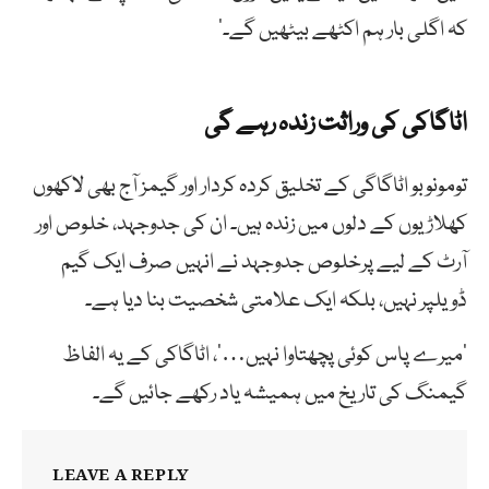
کہ اگلی بار ہم اکٹھے بیٹھیں گے۔’
اٹاگاکی کی وراثت زندہ رہے گی
تومونوبو اٹاگاگی کے تخلیق کردہ کردار اور گیمز آج بھی لاکھوں
کھلاڑیوں کے دلوں میں زندہ ہیں۔ ان کی جدوجہد، خلوص اور
آرٹ کے لیے پرخلوص جدوجہد نے انہیں صرف ایک گیم
ڈویلپر نہیں، بلکہ ایک علامتی شخصیت بنا دیا ہے۔
‘میرے پاس کوئی پچھتاوا نہیں…’، اٹاگاکی کے یہ الفاظ
گیمنگ کی تاریخ میں ہمیشہ یاد رکھے جائیں گے۔
LEAVE A REPLY