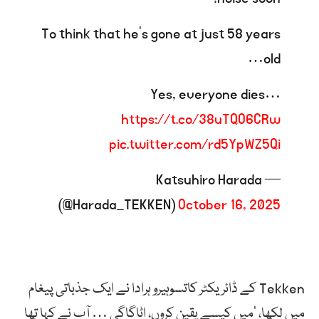
To think that he’s gone at just 58 years
old…
Yes, everyone dies…
https://t.co/38uTQO6CRw
pic.twitter.com/rd5YpWZ5Qi
— Katsuhiro Harada
(@Harada_TEKKEN)
October 16, 2025
Tekken کے ڈائریکٹر کاتسوہیرو ہرادا نے ایک جذباتی پیغام
میں لکھا، ‘میں کیسے یقین کروں، اٹاگاگی … آپ نے کہا تھا