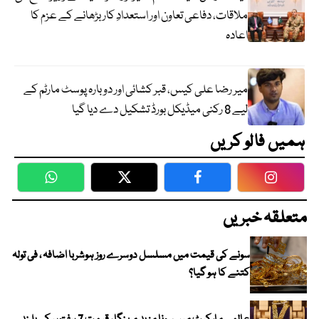
ملاقات، دفاعی تعاون اور استعدادِ کار بڑھانے کے عزم کا
اعادہ
میر رضا علی کیس، قبر کشائی اور دوبارہ پوسٹ مارٹم کے
لیے 8 رکنی میڈیکل بورڈ تشکیل دے دیا گیا
ہمیں فالو کریں
WhatsApp
Twitter
Facebook
Faceboo
متعلقہ خبریں
سونے کی قیمت میں مسلسل دوسرے روز ہوشربا اضافہ ، فی تولہ
کتنے کا ہو گیا؟