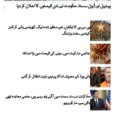
پیٹرول اور ڈیزل سستا، حکومت نے نئی قیمتوں کا اعلان کر دیا
پیٹ
پی سی بی کا ایکشن، غیر منظور شدہ لیگ کھیلنے والے کرکٹرز
کیلئے سخت وارننگ
عالمی مارکیٹ میں سونے کی قیمت میں بڑا اضافہ
بالی ووڈ کے معروف اداکار پردیپ راوت انتقال کر گئے
مذاکرات درست سمت میں آگے بڑھ رہے ہیں، حتمی معاہدہ ابھی
باقی ہے، مارکو روبیو