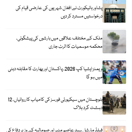
پشاور ہائیکورٹ نے افغان شہریوں کی عارضی قیام کی
درخواستیں مسترد کر دیں
ملک کے مختلف علاقوں میں بارشوں کی پیشگوئی،
محکمہ موسمیات کا الرٹ جاری
ویمنز ایشیا کپ 2026، پاکستان اور بھارت کا مقابلہ دبئی
میں ہو گا
بلوچستان میں سیکیورٹی فورسز کی کامیاب کارروائیاں، 12
دہشت گرد ہلاک
فیلڈ مارشل سید عاصم منیر اور صومالیہ کے وزیر دفاع کی