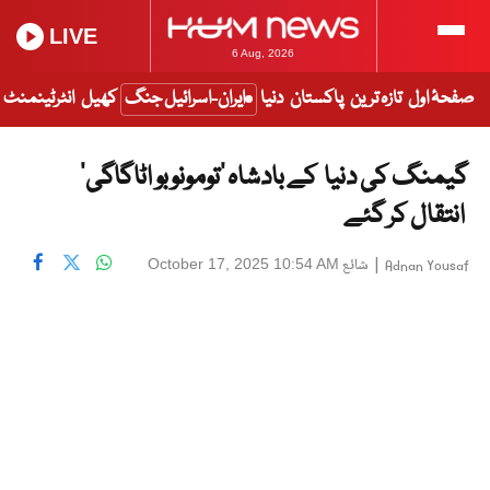
LIVE
6 Aug, 2026
صفحۂ اول
تازہ ترین
پاکستان
دنیا
ایران-اسرائیل جنگ
کھیل
انٹرٹینمنٹ
گیمنگ کی دنیا کے بادشاہ ‘تومونوبو اٹاگاگی’
انتقال کر گئے
|
شائع
October 17, 2025 10:54 AM
Adnan Yousaf