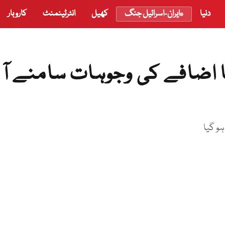
دنیا
ایران-اسرائیل جنگ
کھیل
انٹرٹینمنٹ
کاروبار
 اضافے کی وجوہات سامنے آ