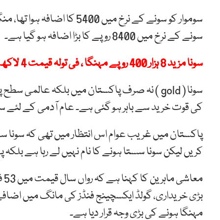
سونے کے نرخ میں 8400 روپے کا بڑا اضافہ ہو گیا ہے۔
سونا مزید 8 ہزار 400 روپے مہنگا ، فی تولہ قیمت 4 لاکھ ، 25 ہزار 178 روپے ہو گئی
سونا ( gold ) نہ صرف پاکستان میں بلکہ عالمی
کی قوت خرید سے باہر ہو گئی ہے۔ عام آدمی کے لئے سون
پاکستان میں غریب عوام اس انتظار میں تھی کہ سونا سس
کریں لیکن سونا سستا ہونے کا نام نہیں لے رہا ہے بلکہ پ
مع
بڑی خریداری، گولڈ ایکسچینج فنڈز کی مانگ میں اضافے، ک
مہنگا ہونے کی بڑی وجہ قرار دیا ہے۔