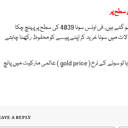
 سطح پر
عالمی مارکیٹ میں سونے کے نرخ بلند ترین سطح کو چھو گئے ہیں، فی اونس سونا 4039 کی سطح پر پہنچ چکا
لات میں سونا خرید کر اپنے پیسے کو محفوظ رکھنا چاہتے
ماہرین کا کہنا ہے کہ اگر قیمتیں بڑھنے کا یہی رجحان رہا تو سونے کے نرخ ( gold price ) عالمی مارکیٹ میں پانچ
EAVE A REPLY