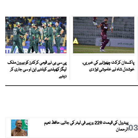
پاکستان کرکٹ چھوڑنے کی خبریں،
پی سی بی نے قومی کرکٹرز کو بیرون ملک
خوشدل شاہ نے خاموشی توڑ دی
لیگز کھیلنے کیلئے این او سی جاری کر
دیئے
پیٹرول کی قیمت 228 روپے فی لیٹر کی جائے، حافظ نعیم
0
الرحمان