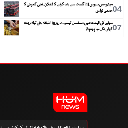
میٹرو بس سروس 11 اگست سے بند کرنے کا اعلان، نجی کمپنی کا
04
حتمی نوٹس
سونے کی قیمت میں مسلسل تیسرے روز بڑا اضافہ ، فی تولہ ریٹ
07
کہاں تک جا پہنچا؟