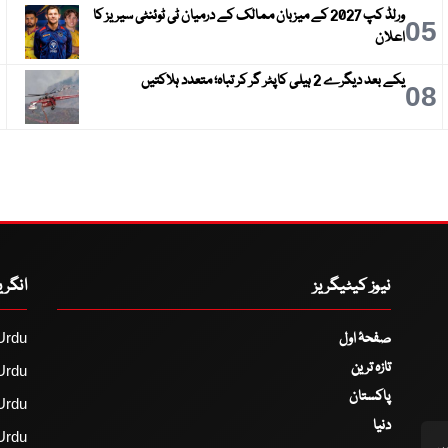
ورلڈ کپ 2027 کے میزبان ممالک کے درمیان ٹی ٹوئنٹی سیریز کا
6
05
اعلان
یکے بعد دیگرے 2 ہیلی کاپٹر گر کر تباہ؛ متعدد ہلاکتیں
9
08
نیوز کیٹیگریز
انگر
صفحۂ اول
Urdu
تازہ ترین
Urdu
پاکستان
Urdu
دنیا
Urdu