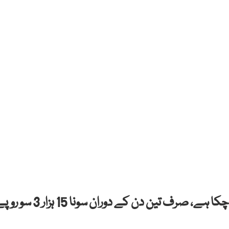
ملک میں سونے کی قیمت میں ہوشربا اضافہ ہو چکا ہے، صرف تین دن کے دوران سونا 15 ہزا