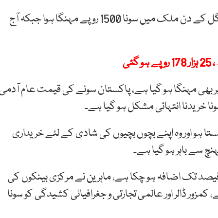
سوموار کو سونے کے نرخ میں 5400 کا اضافہ ہوا تھا، منگل کے دن ملک میں سونا 1500 روپے مہنگا ہوا جبکہ آج
 سطح پر بھی مہنگا ہو گیا ہے، پاکستان سونے کی قیمت عام آدمی
ا خریدنا انتہائی مشکل ہو گیا ہے۔
تا ہو اور وہ اپنے بچوں بچیوں کی شادی کے لئے خریداری
ہنچ سے باہر ہو گیا ہے۔
اشی ماہرین کا کہنا ہے کہ رواں سال قیمت میں 53 فیصد تک اضافہ ہو چکا ہے، ماہرین نے مرکزی بینکوں کی
مزور ڈالر اور عالمی تجارتی و جغرافیائی کشیدگی کو سونا