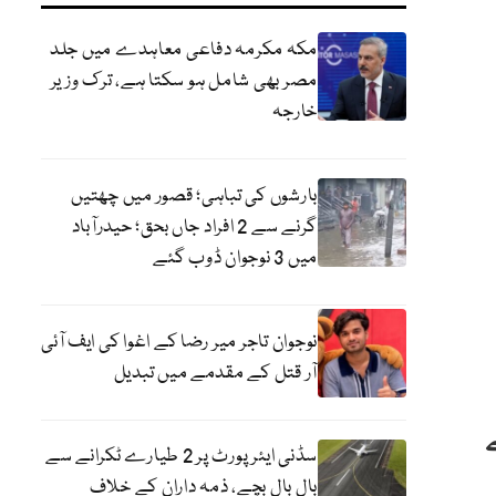
مکہ مکرمہ دفاعی معاہدے میں جلد
مصر بھی شامل ہو سکتا ہے، ترک وزیر
خارجہ
بارشوں کی تباہی؛ قصور میں چھتیں
گرنے سے 2 افراد جاں بحق؛ حیدرآباد
میں 3 نوجوان ڈوب گئے
نوجوان تاجر میر رضا کے اغوا کی ایف آئی
آر قتل کے مقدمے میں تبدیل
ر 3 سو روپے
سڈنی ایئرپورٹ پر 2 طیارے ٹکرانے سے
بال بال بچے، ذمہ داران کے خلاف