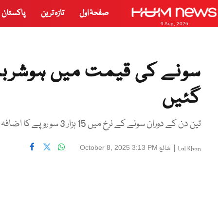
صفحۂ اول
تازہ ترین
پاکستان
9 Aug, 2026
سونے کی قیمت میں ہوشربا
گئیں
تین دن کے دوران سونے کے نرخ میں 15 ہزار 3 سو روپے کا اضافہ ہو گیا
|
شائع
October 8, 2025 3:13 PM
Lal Khan