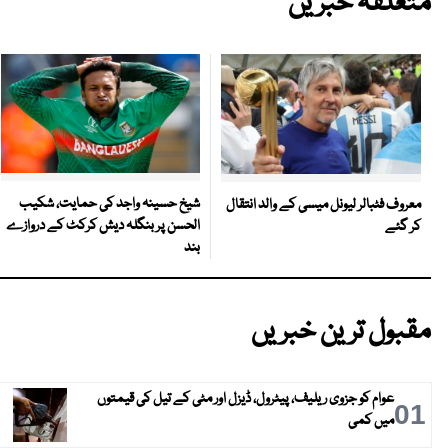
متعلقہ خبریں
شیخ حسینہ واجد کی حمایت، شکیب
معروف فٹبالر لیونل میسی کے والد انتقال
الحسن پر بنگلہ دیش کرکٹ کے دروازے
کر گئے
بند
مقبول ترین خبریں
عوام کو جزوی ریلیف، پیٹرول، ڈیزل اور مٹی کے تیل کی قیمتوں
01
میں کمی