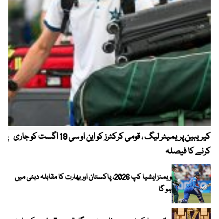
کیریبین پریمیئر لیگ ، قومی کرکٹرز کو این او سی 19 اگست کو جاری
پیٹ
کرنے کا فیصلہ
ویمنز ایشیا کپ 2026، پاکستان اور بھارت کا مقابلہ دبئی میں
ہو گا