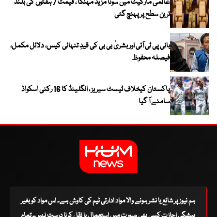
عالمی مارکیٹ میں سونا مزید مہنگا ، قیمت 7 ہفتوں کی بلند
ترین سطح پر پہنچ گئی
بانی پی ٹی آئی اور بشریٰ بی بی کی قیدِ تنہائی کیس، دلائل مکمل،
فیصلہ محفوظ
پاکستان کیخلاف ٹیسٹ سیریز ، انگلینڈ کا 16 رکنی اسکواڈ
سامنے آ گیا
ہم نیوز پر شائع یا نشر ہونے والا مواد ادارتی ٹیم کی کاوش ہے۔ اس مواد کو بغیر
پیشگی اجازت کسی بھی صورت میں استعمال یا نقل کرنا درست نہیں۔ تمام