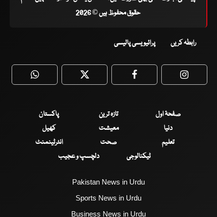
حقوق محفوظ ہیں © 2026
رابطہ کریں
پرائیویسی پالیسی
WhatsApp
Twitter
Facebook
Faceboo
صفحۂ اول
تازہ ترین
پاکستان
دنیا
معیشت
کھیل
تعلیم
صحت
انٹرٹینمنٹ
ٹیکنالوجی
دلچسپ و عجیب
Pakistan News in Urdu
Sports News in Urdu
Business News in Urdu