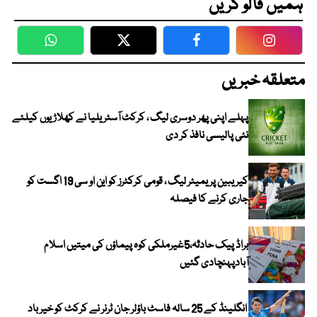
ہمیں فالو کریں
WhatsApp
Twitter
Facebook
Faceboo
متعلقہ خبریں
پہلے اپنی پھر دوسری لیگ ، کرکٹ آسٹریلیا نے کھلاڑیوں کیلئے
نئی پالیسی نافذ کر دی
کیریبین پریمیئر لیگ ، قومی کرکٹرز کو این او سی 19 اگست کو
جاری کرنے کا فیصلہ
براڈ پیک حادثہ،5غیرملکی کوہ پیماؤں کی میتیں اسلام
آبادپہنچادی گئیں
انگلینڈ کے 25 سالہ فاسٹ باؤلر جان ٹرنر نے کرکٹ کو خیر باد