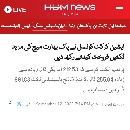
LIVE
7 Aug, 2026
صفحۂ اول
تازہ ترین
پاکستان
دنیا
ایران-اسرائیل جنگ
کھیل
انٹرٹینمنٹ
ایشین کرکٹ کونسل نے پاک بھارت میچ کی مزید
ٹکٹیں فروخت کیلئے رکھ دیں
پریمیم ٹکٹ کم سے کم 212.53 امریکی ڈالر، زیادہ سے
زیادہ 255.04 ڈالر ،گرینڈ لاوئنج ہاسپٹیلٹی ٹکٹ 991.83
ڈالر میں دستیاب ہے
|
شائع
September 12, 2025 7:14 PM
Faisal Zaheer