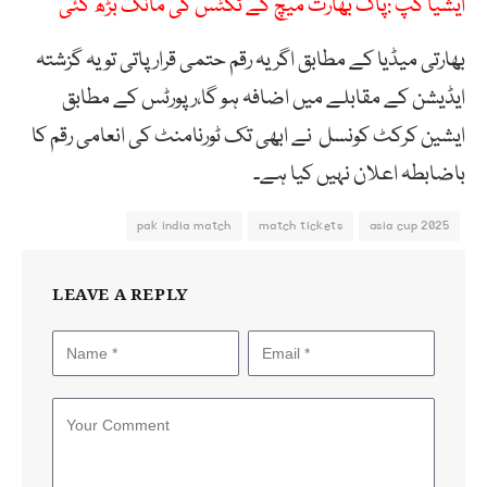
ایشیا کپ :پاک بھارت میچ کے ٹکٹس کی مانگ بڑھ گئی
بھارتی میڈیا کے مطابق اگر یہ رقم حتمی قرار پاتی تو یہ گزشتہ
ایڈیشن کے مقابلے میں اضافہ ہو گا،رپورٹس کے مطابق
ایشین کرکٹ کونسل نے ابھی تک ٹورنامنٹ کی انعامی رقم کا
باضابطہ اعلان نہیں کیا ہے۔
pak india match
match tickets
asia cup 2025
LEAVE A REPLY