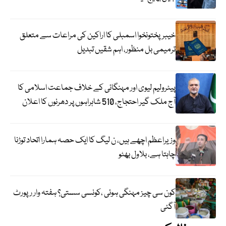
خیبرپختونخوا اسمبلی کا اراکین کی مراعات سے متعلق
ترمیمی بل منظور، اہم شقیں تبدیل
پیٹرولیم لیوی اور مہنگائی کے خلاف جماعت اسلامی کا
آج ملک گیر احتجاج، 510 شاہراہوں پر دھرنوں کا اعلان
وزیراعظم اچھے ہیں، ن لیگ کا ایک حصہ ہمارا اتحاد توڑنا
چاہتا ہے، بلاول بھٹو
کون سی چیز مہنگی ہوئی ،کونسی سستی؟ ہفتہ وار رپورٹ
آگئی