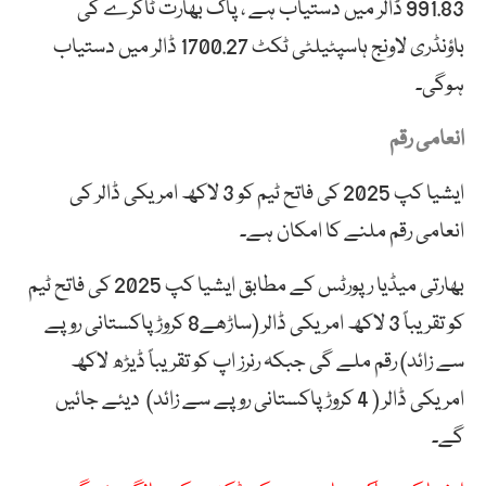
991.83 ڈالر میں دستیاب ہے ، پاک بھارت ٹاکرے کی
باؤنڈری لاونج ہاسپٹیلٹی ٹکٹ 1700.27 ڈالر میں دستیاب
ہوگی۔
انعامی رقم
ایشیا کپ 2025 کی فاتح ٹیم کو 3 لاکھ امریکی ڈالر کی
انعامی رقم ملنے کا امکان ہے۔
بھارتی میڈیا رپورٹس کے مطابق ایشیا کپ 2025 کی فاتح ٹیم
کو تقریباً 3 لاکھ امریکی ڈالر (ساڑھے8 کروڑ پاکستانی روپے
سے زائد) رقم ملے گی جبکہ رنرز اپ کو تقریباً ڈیڑھ لاکھ
امریکی ڈالر ( 4 کروڑ پاکستانی روپے سے زائد) دیئے جائیں
گے۔