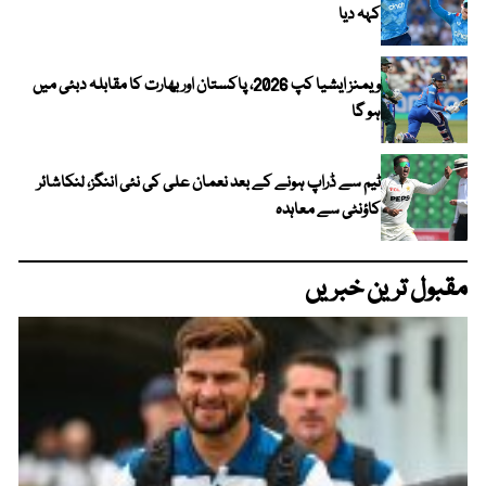
کہہ دیا
ویمنز ایشیا کپ 2026، پاکستان اور بھارت کا مقابلہ دبئی میں
ہو گا
ٹیم سے ڈراپ ہونے کے بعد نعمان علی کی نئی اننگز، لنکاشائر
کاؤنٹی سے معاہدہ
مقبول ترین خبریں