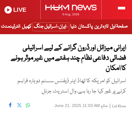
LIVE
6 Aug, 2026
صفحۂ اول
تازہ ترین
پاکستان
دنیا
ایران-اسرائیل جنگ
کھیل
انٹرٹینمنٹ
ایرانی میزائل اور ڈرون گرانے کے لیے اسرائیلی
فضائی دفاعی نظام چند ہفتے میں غیر موثر ہونے
کا امکان
اسرائیل کو امریکہ کا تھاڈ ایئر ڈیفنس سسٹم دوبارہ فراہم
کرنے پر غور کیا جا رہا ہے، وال اسٹریٹ جرنل
|
شائع
June 21, 2025 11:03 AM
Lal Khan