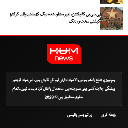
پی سی بی کا ایکشن، غیر منظور شدہ لیگ کھیلنے والے کرکٹرز
کیلئے سخت وارننگ
ہم نیوز پر شائع یا نشر ہونے والا مواد ادارتی ٹیم کی کاوش ہے۔ اس مواد کو بغیر
پیشگی اجازت کسی بھی صورت میں استعمال یا نقل کرنا درست نہیں۔ تمام
حقوق محفوظ ہیں © 2026
رابطہ کریں
پرائیویسی پالیسی