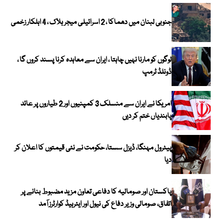
جنوبی لبنان میں دھماکا ، 2 اسرائیلی میجر ہلاک ، 4 اہلکار زخمی
لوگوں کو مارنا نہیں چاہتا ، ایران سے معاہدہ کرنا پسند کروں گا ،
ڈونلڈ ٹرمپ
امریکا نے ایران سے منسلک 3 کمپنیوں اور 2 طیاروں پر عائد
پابندیاں ختم کر دیں
پیٹرول مہنگا، ڈیزل سستا، حکومت نے نئی قیمتوں کا اعلان کر
دیا
پاکستان اور صومالیہ کا دفاعی تعاون مزید مضبوط بنانے پر
اتفاق، صومالی وزیر دفاع کی نیول اور ایئرہیڈ کوارٹرز آمد