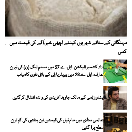
مہنگائی کے ستائے شہریوں کیلئے اچھی خبر، آٹے کی قیمت میں
پیٹ
کمی
آزاد کشمیر الیکشن ، ایل اے 27 میں مسلم لیگ (ن) کی نورین
عارف ، ایل اے 28 میں پیپلز پارٹی کے بازل نقوی کامیاب
پشاور زلمی کے مالک جاوید آفریدی کی والدہ انتقال کر گئیں
عالمی منڈی میں خام تیل کی قیمتیں تین ہفتوں کی کم ترین
سطح پر آ گئیں