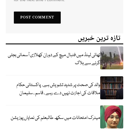
تازہ ترین خبریں
تھائی لینڈ میں فٹبال میچ کے دوران کھلاڑی آسمانی بجلی
گرنے سے ہلاک
والد کی صحت پر شدید تشویش ہے، پاکستانی حکام
ملاقات کی اجازت نہیں دے رہے ، قاسم ، سلیمان
میٹرک امتحانات میں سکھ طالبعلم کی نمایاں پوزیشن