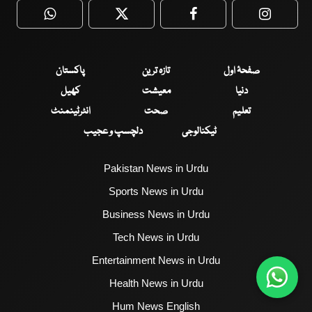
WhatsApp
Twitter
Facebook
Faceboo
صفحۂ اول
تازہ ترین
پاکستان
دنیا
معیشت
کھیل
تعلیم
صحت
انٹرٹینمنٹ
ٹیکنالوجی
دلچسپ و عجیب
Pakistan News in Urdu
Sports News in Urdu
Business News in Urdu
Tech News in Urdu
Entertainment News in Urdu
Health News in Urdu
Hum News English