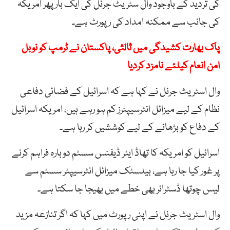
کی تردید کے باوجود وال سٹریٹ جرنل کی ایک بار پھر امریکہ
کی جانب سے ممکنہ امداد کی رپورٹ ہے۔
پاک بھارت کشیدگی میں ثالثی، پاکستان نے ٹرمپ کو نوبل
امن انعام کیلئے نامزد کردیا
وال اسٹریٹ جرنل نے کہا ہے کہ اسرائیل کے فضائی دفاعی
نظام کے لیے میزائل انٹرسیپٹرز کم ہو رہے ہیں، امریکہ اسرائیل
کے دفاع کو بڑھانے کے لیے کوششیں کر رہا ہے۔
اسرائیل کو امریکہ کا تھاڈ ایئر ڈیفنس سسٹم دوبارہ فراہم کرنے
پر غور کیا جا رہا ہے، بیلسٹک میزائل انٹرسیپٹر سسٹم سے
لیس چوتھا ڈسٹرائر بھی خطے میں بھیجا جا سکتا ہے۔
وال اسٹریٹ جرنل نے اپنی رپورٹ میں کہا کہ اگر تنازعہ مزید