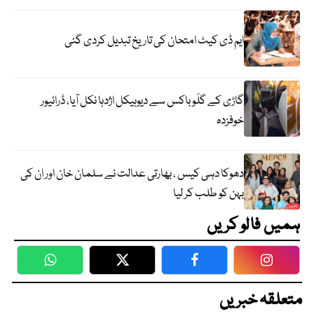
ایم ڈی کیٹ امتحان کی تاریخ تبدیل کردی گئی
گاڑی کے گلَو باکس سے دیوہیکل اژدہا نکل آیا، ڈرائیور
خوفزدہ
دھوکا دہی کیس ، بھارتی عدالت نے سلمان خان اور ان کی
بہن کو طلب کر لیا
ہمیں فالو کریں
WhatsApp
Twitter
Facebook
Faceboo
متعلقہ خبریں