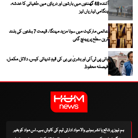
آئندہ 48 گھنٹوں میں بارشوں اور دریاؤں میں طغیانی کا خدشہ،
ہنگامی تیاریاں تیز
عالمی مارکیٹ میں سونا مزید مہنگا ، قیمت 7 ہفتوں کی بلند
ترین سطح پر پہنچ گئی
بانی پی ٹی آئی اور بشریٰ بی بی کی قیدِ تنہائی کیس، دلائل مکمل،
فیصلہ محفوظ
ہم نیوز پر شائع یا نشر ہونے والا مواد ادارتی ٹیم کی کاوش ہے۔ اس مواد کو بغیر