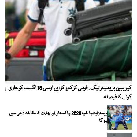
کیریبین پریمیئر لیگ ، قومی کرکٹرز کو این او سی 19 اگست کو جاری
پیٹ
کرنے کا فیصلہ
ویمنز ایشیا کپ 2026، پاکستان اور بھارت کا مقابلہ دبئی میں
ہو گا