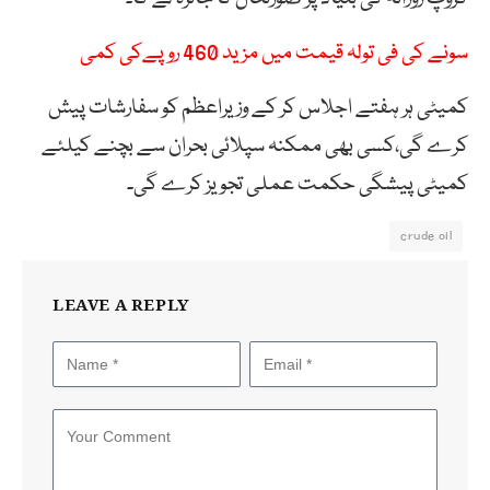
سونے کی فی تولہ قیمت میں مزید 460 روپےکی کمی
کمیٹی ہر ہفتے اجلاس کر کے وزیراعظم کو سفارشات پیش
کرے گی،کسی بھی ممکنہ سپلائی بحران سے بچنے کیلئے
کمیٹی پیشگی حکمت عملی تجویز کرے گی۔
crude oil
LEAVE A REPLY