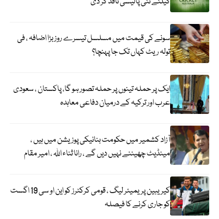
کیلئے نئی پالیسی نافذ کر دی
سونے کی قیمت میں مسلسل تیسرے روز بڑا اضافہ ، فی
تولہ ریٹ کہاں تک جا پہنچا؟
ایک پر حملہ تینوں پر حملہ تصور ہو گا، پاکستان ، سعودی
عرب اور ترکیہ کے درمیان دفاعی معاہدہ
آزاد کشمیر میں حکومت بنانیکی پوزیشن میں ہیں ،
مینڈیٹ چھیننے نہیں دیں گے ، رانا ثناء اللہ ، امیر مقام
کیریبین پریمیئر لیگ ، قومی کرکٹرز کو این او سی 19 اگست
کو جاری کرنے کا فیصلہ