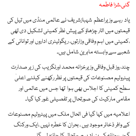
گئی،شزا فاطمہ
یاد رہے وزیراعظم شہبازشریف نے عالمی منڈی میں تیل کی
قیمتوں میں اتار چڑھاؤ کے پیش نظر کمیٹی تشکیل دی تھی
،کمیٹی میں اہم وفاقی وزارتوں، ریگولیٹری اداروں اور توانائی کے
شعبے سے وابستہ ماہرین شامل ہیں۔
چند روز قبل وفاقی وزیرخزانہ محمد اورنگزیب کی زیر صدارت
پیٹرولیم مصنوعات کی قیمتوں پر نظر رکھنے کیلئے اعلیٰ
سطح کمیٹی کا اجلاس بھی ہوا تھا جس میں عالمی اور
مقامی مارکیٹ کی صورتحال پر تفصیلی غور کیا گیا۔
اعلامیہ میں کہا گیا فی الحال ملک میں پیٹرولیم مصنوعات
کے وافر ذخائر موجود ہیں ، بحران کا خطرہ نہیں ،ایک ورکنگ
گروپ روزانہ کی بنیاد پر صورتحال کا جائزہ لے گا۔