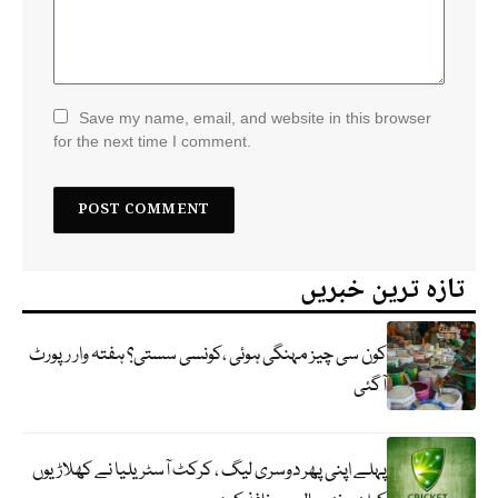
Save my name, email, and website in this browser
for the next time I comment.
تازہ ترین خبریں
کون سی چیز مہنگی ہوئی ،کونسی سستی؟ ہفتہ وار رپورٹ
آگئی
پہلے اپنی پھر دوسری لیگ ، کرکٹ آسٹریلیا نے کھلاڑیوں