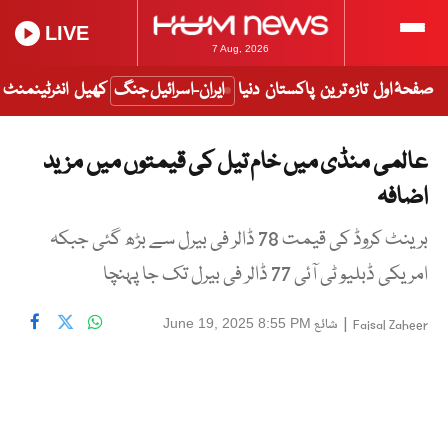
LIVE
7 Aug, 2026
صفحۂ اول
تازہ ترین
پاکستان
دنیا
ایران-اسرائیل جنگ
کھیل
انٹرٹینمنٹ
عالمی منڈی میں خام تیل کی قیمتوں میں مزید
اضافہ
برینٹ کروڈ کی قیمت 78 ڈالر فی بیرل سے بڑھ گئی جبکہ
امریکی ڈبلیو ٹی آئی 77 ڈالر فی بیرل تک جا پہنچا
|
شائع
June 19, 2025 8:55 PM
Faisal Zaheer