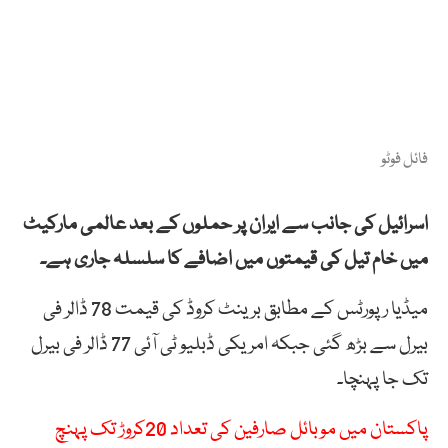
فائل فوٹو
اسرائیل کی جانب سے ایران پر حملوں کے بعد عالمی مارکیٹ
میں خام تیل کی قیمتوں میں اضافے کا سلسلہ جاری ہے۔
میڈیا رپورٹس کے مطابق برینٹ کروڈ کی قیمت 78 ڈالر فی
بیرل سے بڑھ گئی جبکہ امریکی ڈبلیو ٹی آئی 77 ڈالر فی بیرل
تک جا پہنچا۔
پاکستان میں موبائل صارفین کی تعداد 20کروڑ تک پہنچ