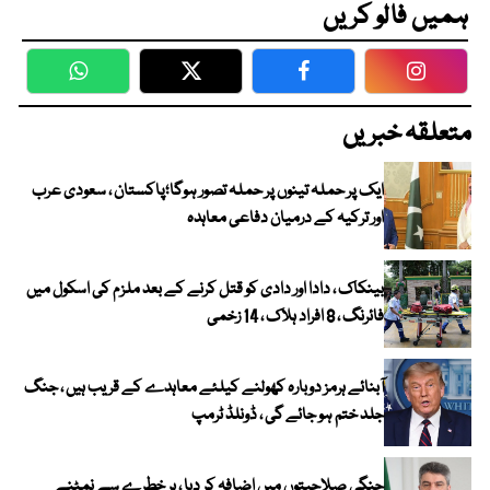
ہمیں فالو کریں
WhatsApp
Twitter
Facebook
Faceboo
متعلقہ خبریں
ایک پر حملہ تینوں پر حملہ تصور ہوگا؛پاکستان ، سعودی عرب
اور ترکیہ کے درمیان دفاعی معاہدہ
بینکاک ، دادا اور دادی کو قتل کرنے کے بعد ملزم کی اسکول میں
فائرنگ ، 8 افراد ہلاک ، 14 زخمی
آبنائے ہرمز دوبارہ کھولنے کیلئے معاہدے کے قریب ہیں ، جنگ
جلد ختم ہو جائے گی ، ڈونلڈ ٹرمپ
جنگی صلاحیتوں میں اضافہ کر دیا ، ہر خطرے سے نمٹنے