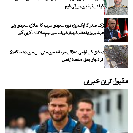
کیلئے تیار ہیں ، ایرانی فوج
ترک صدر کا ایک روزہ دورہ سعودی عرب کا اعلان، سعودی ولی
عہد اور وزیراعظم شہباز شریف سے اہم ملاقات کریں گے
دمشق کے نواحی علاقے جرمانہ میں منی بس میں دھماکہ، 2
افراد جاں بحق، متعدد زخمی
مقبول ترین خبریں