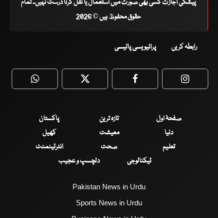
پیشگی اجازت کسی بھی صورت میں استعمال یا نقل کرنا درست نہیں۔ تمام
حقوق محفوظ ہیں © 2026
رابطہ کریں
پرائیویسی پالیسی
WhatsApp
Twitter
Facebook
Faceboo
صفحۂ اول
تازہ ترین
پاکستان
دنیا
معیشت
کھیل
تعلیم
صحت
انٹرٹینمنٹ
ٹیکنالوجی
دلچسپ و عجیب
Pakistan News in Urdu
Sports News in Urdu