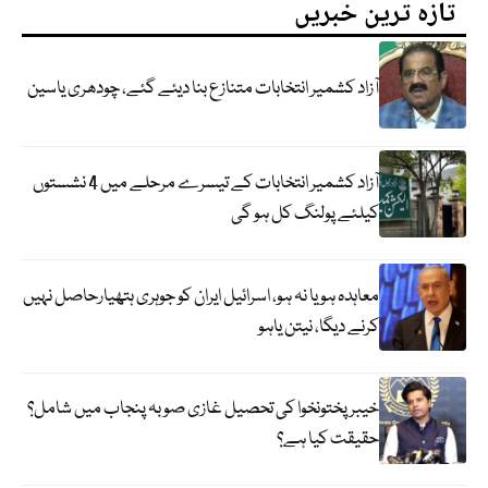
تازہ ترین خبریں
آزاد کشمیر انتخابات متنازع بنا دیئے گئے، چودھری یاسین
آزاد کشمیر انتخابات کے تیسرے مرحلے میں 4 نشستوں
کیلئے پولنگ کل ہو گی
معاہدہ ہو یا نہ ہو، اسرائیل ایران کو جوہری ہتھیارحاصل نہیں
کرنے دیگا، نیتن یاہو
خیبر پختونخوا کی تحصیل غازی صوبہ پنجاب میں شامل؟
حقیقت کیا ہے؟