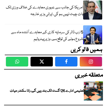
امریکا کی جانب سے عبوری معاہدے کی خلاف ورزی تک
بات چیت نہیں ہو گی، ایرانی وزیر خارجہ
5 ارب ڈالر کی سرمایہ کاری کے معاہدے آئندہ ماہ سے
شروع ہونے کی توقع ہے، وزیر پیٹرولیم
ہمیں فالو کریں
WhatsApp
Twitter
Facebook
Faceboo
متعلقہ خبریں
تعلیمی ادارے 24 اگست تک بند رہیں گے، رانا سکندر حیات