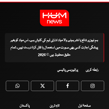
ہم نیوز پر شائع یا نشر ہونے والا مواد ادارتی ٹیم کی کاوش ہے۔ اس مواد کو بغیر
پیشگی اجازت کسی بھی صورت میں استعمال یا نقل کرنا درست نہیں۔ تمام
حقوق محفوظ ہیں © 2026
رابطہ کریں
پرائیویسی پالیسی
WhatsApp
Twitter
Facebook
Faceboo
صفحۂ اول
تازہ ترین
پاکستان