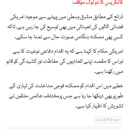
کانگریس کا دو ٹوک مؤقف
ذرائع کے مطابق مشرق وسطیٰ میں پہلے سے موجود امریکی
فضائی اثاثوں کی تعیناتی میں بھی توسیع کی جا رہی ہے، تاکہ
کسی بھی ممکنہ ہنگامی صورت حال سے نمٹا جا سکے۔
امریکی حکام کا کہنا ہے کہ یہ اقدام دفاعی نوعیت کا ہے
اوراس کا مقصد اپنے اتحادیوں کی حفاظت اور کشیدگی کو قابو
میں رکھنا ہے۔
خطے میں اس اقدام کو ممکنہ فوجی مداخلت کی تیاری کے
طورپربھی دیکھا جا رہا ہے جس پرمختلف عالمی حلقوں نے
تشویش کا اظہار کیا ہے۔
مزید لڑاکا طیارے