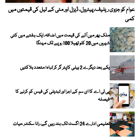
عوام کو جزوی ریلیف، پیٹرول، ڈیزل اور مٹی کے تیل کی قیمتوں میں
4 روز میں سونے کی قیمت میں بڑا اضافہ
کمی
ملک بھر میں آٹے کی قیمت میں اضافہ، ایک ہفتے میں کئی
شہروں میں 20 کلو تھیلا 100 روپے تک مہنگا
یکے بعد دیگرے 2 ہیلی کاپٹر گر کر تباہ؛ متعدد ہلاکتیں
پی ٹی اے کا ای سم کے اجرا اور تبدیلی کی فیس کم کرنے کا
فیصلہ
تعلیمی ادارے 24 اگست تک بند رہیں گے، رانا سکندر حیات