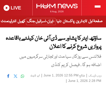
LIVE
6 Aug, 2026
صفحۂ اول
تازہ ترین
پاکستان
دنیا
ایران-اسرائیل جنگ
کھیل
انٹرٹینمنٹ
ساؤتھ ایئر کا پشاور سے ڈی آئی خان کیلئے باقاعدہ
پروازیں شروع کرنے کا اعلان
فلائٹس سے روزگار، سیاحت اور تجارتی سرگرمیوں میں
اضافہ ہو گا ، فیصل کریم کنڈی
|
شائع
|
اپ ڈیٹ
June 1, 2026 12:55 PM
ویب ڈیسک
|
June 1, 2026 2:28 PM