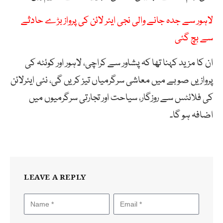
لاہور سے جدہ جانے والی نجی ایئر لائن کی پرواز بڑے حادثے
سے بچ گئی
ان کا مزید کہنا تھا کہ پشاور سے کراچی، لاہور اور کوئٹہ کی
پروازیں صوبے میں معاشی سرگرمیاں تیز کریں گی، نئی ایئرلائن
کی فلائٹس سے روزگار، سیاحت اور تجارتی سرگرمیوں میں
اضافہ ہو گا۔
LEAVE A REPLY