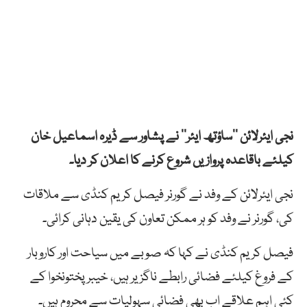
نجی ایئرلائن ’’ساؤتھ ایئر‘‘ نے پشاور سے ڈیرہ اسماعیل خان
کیلئے باقاعدہ پروازیں شروع کرنے کا اعلان کر دیا۔
نجی ایئرلائن کے وفد نے گورنر فیصل کریم کنڈی سے ملاقات
کی، گورنر نے وفد کو ہر ممکن تعاون کی یقین دہانی کرائی۔
فیصل کریم کنڈی نے کہا کہ صوبے میں سیاحت اور کاروبار
کے فروغ کیلئے فضائی رابطے ناگزیر ہیں، خیبر پختونخوا کے
کئی اہم علاقے اب بھی فضائی سہولیات سے محروم ہیں۔