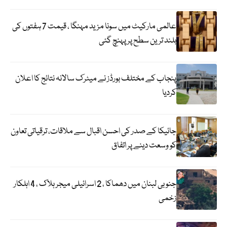
عالمی مارکیٹ میں سونا مزید مہنگا ، قیمت 7 ہفتوں کی
بلند ترین سطح پر پہنچ گئی
پنجاب کے مختلف بورڈز نے میٹرک سالانہ نتائج کا اعلان
کردیا
جائیکا کے صدر کی احسن اقبال سے ملاقات، ترقیاتی تعاون
کو وسعت دینے پر اتفاق
جنوبی لبنان میں دھماکا ، 2 اسرائیلی میجر ہلاک ، 4 اہلکار
زخمی