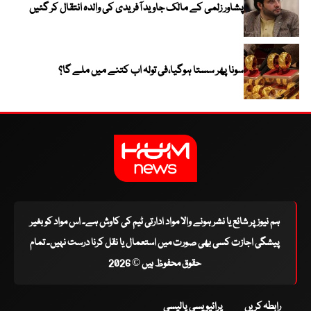
پشاور زلمی کے مالک جاوید آفریدی کی والدہ انتقال کر گئیں
سونا پھر سستا ہوگیا،فی تولہ اب کتنے میں ملے گا؟
ہم نیوز پر شائع یا نشر ہونے والا مواد ادارتی ٹیم کی کاوش ہے۔ اس مواد کو بغیر
پیشگی اجازت کسی بھی صورت میں استعمال یا نقل کرنا درست نہیں۔ تمام
حقوق محفوظ ہیں © 2026
رابطہ کریں
پرائیویسی پالیسی