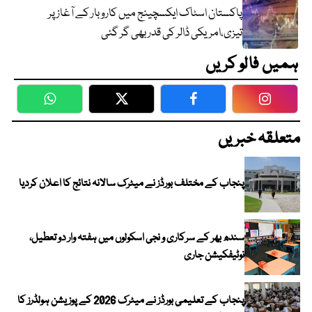
پاکستان اسٹاک ایکسچینج میں کاروبار کے آغاز پر
تیزی،امریکی ڈالر کی قدر بھی گر گئی
ہمیں فالو کریں
WhatsApp
Twitter
Facebook
Faceboo
متعلقہ خبریں
پنجاب کے مختلف بورڈز نے میٹرک سالانہ نتائج کا اعلان کردیا
سندھ بھر کے سرکاری و نجی اسکولوں میں ہفتہ وار دو تعطیل،
نوٹیفکیشن جاری
پنجاب کے تعلیمی بورڈز نے میٹرک 2026 کے پوزیشن ہولڈرز کا