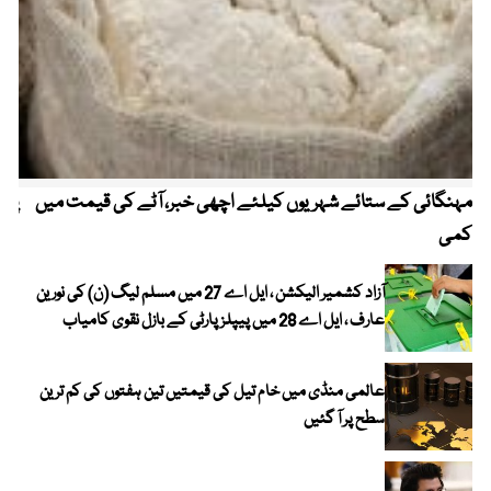
مہنگائی کے ستائے شہریوں کیلئے اچھی خبر، آٹے کی قیمت میں
پیٹ
کمی
آزاد کشمیر الیکشن ، ایل اے 27 میں مسلم لیگ (ن) کی نورین
عارف ، ایل اے 28 میں پیپلز پارٹی کے بازل نقوی کامیاب
عالمی منڈی میں خام تیل کی قیمتیں تین ہفتوں کی کم ترین
سطح پر آ گئیں