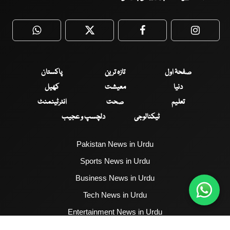
WhatsApp
Twitter
Facebook
Faceboo
صفحۂ اول
تازہ ترین
پاکستان
دنیا
معیشت
کھیل
تعلیم
صحت
انٹرٹینمنٹ
ٹیکنالوجی
دلچسپ و عجیب
Pakistan News in Urdu
Sports News in Urdu
Business News in Urdu
Tech News in Urdu
Entertainment News in Urdu
Health News in Urdu