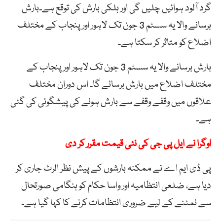
گرد آلود ہوائیں چلیں گی اور ہلکی بارش کی توقع ہے۔بارش
برسانے والا یہ سسٹم 3 جون تک لاہور اور پنجاب کے مختلف
اضلاع کو متاثر کر سکتا ہے۔
بارش برسانے والا یہ سسٹم 3 جون تک لاہور اور پنجاب کے
مختلف اضلاع میں بارش برسائے گا۔ اس دوران مختلف
علاقوں میں وقفے وقفے سے بارش ہونے کی پیشگوئی کی گئی
ہے۔
اوگرا نے ایل پی جی کی نئی قیمت مقرر کر دی
پی ڈی ایم اے نے ممکنہ بارشوں کے پیش نظر الرٹ جاری کر
دیا ہے، ضلعی انتظامیہ اور واسا حکام کو ہنگامی صورتحال
سے نمٹنے کے لیے ضروری انتظامات کرنے کا کہا گیا ہے۔