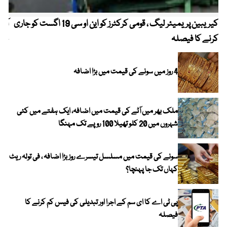
کیریبین پریمیئر لیگ ، قومی کرکٹرز کو این او سی 19 اگست کو جاری
آز
کرنے کا فیصلہ
چھی
4 روز میں سونے کی قیمت میں بڑا اضافہ
ملک بھر میں آٹے کی قیمت میں اضافہ، ایک ہفتے میں کئی
شہروں میں 20 کلو تھیلا 100 روپے تک مہنگا
سونے کی قیمت میں مسلسل تیسرے روز بڑا اضافہ ، فی تولہ ریٹ
کہاں تک جا پہنچا؟
پی ٹی اے کا ای سم کے اجرا اور تبدیلی کی فیس کم کرنے کا
فیصلہ