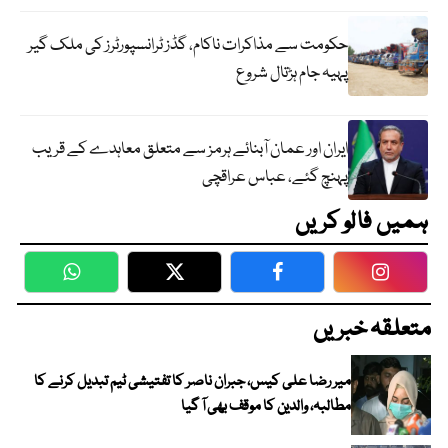
حکومت سے مذاکرات ناکام، گڈز ٹرانسپورٹرز کی ملک گیر
پہیہ جام ہڑتال شروع
ایران اور عمان آبنائے ہرمز سے متعلق معاہدے کے قریب
پہنچ گئے، عباس عراقچی
ہمیں فالو کریں
WhatsApp
Twitter
Facebook
Faceboo
متعلقہ خبریں
میر رضا علی کیس، جبران ناصر کا تفتیشی ٹیم تبدیل کرنے کا
مطالبہ، والدین کا موقف بھی آ گیا