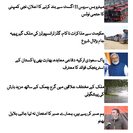
میٹرو بس سروس 11 اگست سے بند کرنے کا اعلان، نجی کمپنی
کا حتمی نوٹس
حکومت سے مذاکرات ناکام، گڈز ٹرانسپورٹرز کی ملک گیر پہیہ
جام ہڑتال شروع
پاک سعودی ترکیہ دفاعی معاہدہ، بھارت بھی پاکستان کے
اسٹریٹجک فوائد کا معترف
ملک کے مختلف علاقوں میں گرج چمک کے ساتھ مزید بارش
کی پیشگوئی
ہم صبر کر رہے ہیں، ہمارے صبر کا امتحان نہ لیا جائے، بلاول
بھٹو