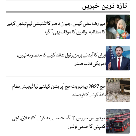
تازہ ترین خبریں
میر رضا علی کیس، جبران ناصر کا تفتیشی ٹیم تبدیل کرنے
کا مطالبہ، والدین کا موقف بھی آ گیا
ایران کا آبنائے ہرمز پر ٹول عائد کرنے کا منصوبہ نہیں،
امریکی نائب صدر
حج 2027: پرائیویٹ حج آپریشن کیلئے نیا ڈیجیٹل نظام
نافذ کرنے کا فیصلہ
میٹرو بس سروس 11 اگست سے بند کرنے کا اعلان، نجی
کمپنی کا حتمی نوٹس