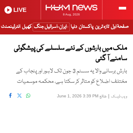
LIVE
8 Aug, 2026
صفحۂ اول
تازہ ترین
پاکستان
دنیا
ایران-اسرائیل جنگ
کھیل
انٹرٹینمنٹ
ملک میں بارشوں کے نئے سلسلے کی پیشگوئی
سامنے آ گئی
بارش برسانے والا یہ سسٹم 3 جون تک لاہور اور پنجاب کے
مختلف اضلاع کو متاثر کر سکتا ہے، محکمہ موسمیات
|
شائع
June 1, 2026 3:39 PM
ویب ڈیسک