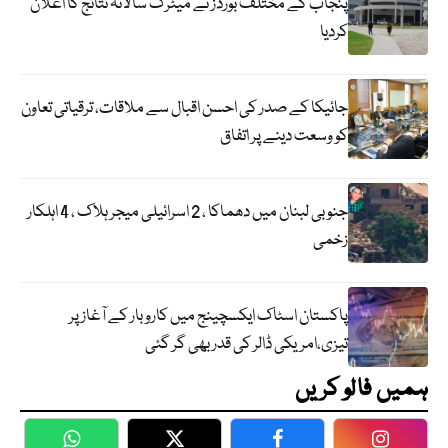
پنجاب کے مختلف بورڈز نے میٹرک سالانہ نتائج کا اعلان
کردیا
جائیکا کے صدر کی احسن اقبال سے ملاقات، ترقیاتی تعاون
کو وسعت دینے پر اتفاق
جنوبی لبنان میں دھماکا ، 2 اسرائیلی میجر ہلاک ، 4 اہلکار
زخمی
پاکستان اسٹاک ایکسچینج میں کاروبار کے آغاز پر
تیزی،امریکی ڈالر کی قدر بھی گر گئی
ہمیں فالو کریں