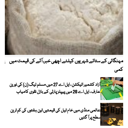
مہنگائی کے ستائے شہریوں کیلئے اچھی خبر، آٹے کی قیمت میں
پیٹ
کمی
آزاد کشمیر الیکشن ، ایل اے 27 میں مسلم لیگ (ن) کی نورین
عارف ، ایل اے 28 میں پیپلز پارٹی کے بازل نقوی کامیاب
عالمی منڈی میں خام تیل کی قیمتیں تین ہفتوں کی کم ترین
سطح پر آ گئیں