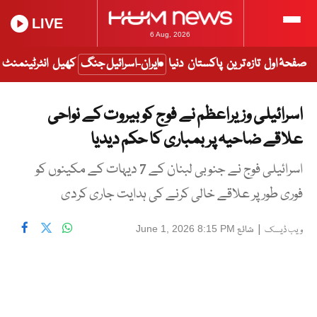
LIVE
6 Aug, 2026
صفحۂ اول
تازہ ترین
پاکستان
دنیا
ایران-اسرائیل جنگ
کھیل
انٹرٹینمنٹ
اسرائیلی وزیراعظم نے فوج کو بیروت کے نواحی
علاقے ضاحیہ پر بمباری کا حکم دیدیا
اسرائیلی فوج نے جنوبی لبنان کے 7 دیہات کے مکینوں کو
فوری طور پر علاقے خالی کرنے کی ہدایت جاری کردی
|
شائع
June 1, 2026 8:15 PM
ویب ڈیسک