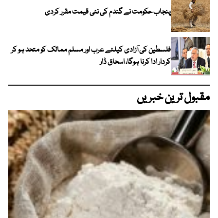
پنجاب حکومت نے گندم کی نئی قیمت مقرر کردی
فلسطین کی آزادی کیلئے عرب اور مسلم ممالک کو متحد ہو کر
کردار ادا کرنا ہوگا، اسحاق ڈار
مقبول ترین خبریں