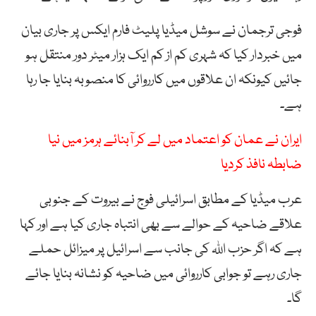
فوجی ترجمان نے سوشل میڈیا پلیٹ فارم ایکس پر جاری بیان
میں خبردار کیا کہ شہری کم از کم ایک ہزار میٹر دور منتقل ہو
جائیں کیونکہ ان علاقوں میں کارروائی کا منصوبہ بنایا جا رہا
ہے۔
ایران نے عمان کو اعتماد میں لے کر آبنائے ہرمز میں نیا
ضابطہ نافذ کردیا
عرب میڈیا کے مطابق اسرائیلی فوج نے بیروت کے جنوبی
علاقے ضاحیہ کے حوالے سے بھی انتباہ جاری کیا ہے اور کہا
ہے کہ اگر حزب اللہ کی جانب سے اسرائیل پر میزائل حملے
جاری رہے تو جوابی کارروائی میں ضاحیہ کو نشانہ بنایا جائے
گا۔