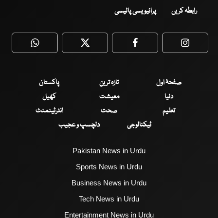
رابطہ کریں
پرائیویسی پالیسی
WhatsApp
Twitter
Facebook
Faceboo
صفحۂ اول
تازہ ترین
پاکستان
دنیا
معیشت
کھیل
تعلیم
صحت
انٹرٹینمنٹ
ٹیکنالوجی
دلچسپ و عجیب
Pakistan News in Urdu
Sports News in Urdu
Business News in Urdu
Tech News in Urdu
Entertainment News in Urdu