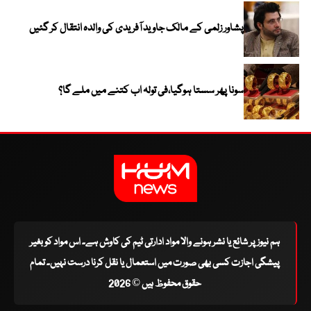
پشاور زلمی کے مالک جاوید آفریدی کی والدہ انتقال کر گئیں
سونا پھر سستا ہوگیا،فی تولہ اب کتنے میں ملے گا؟
ہم نیوز پر شائع یا نشر ہونے والا مواد ادارتی ٹیم کی کاوش ہے۔ اس مواد کو بغیر
پیشگی اجازت کسی بھی صورت میں استعمال یا نقل کرنا درست نہیں۔ تمام
حقوق محفوظ ہیں © 2026