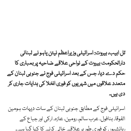
تل ابیب، بیروت: اسرائیلی وزیراعظم نیتن یاہو نے لبنانی
دارالحکومت بیروت کے نواحی علاقے ضاحیہ پر بمباری کا
حکم دے دیا، جس کے بعد اسرائیلی فوج نے جنوبی لبنان کے
متعدد علاقوں میں شہریوں کو فوری انخلا کی ہدایات جاری کر
دی ہیں۔
اسرائیلی فوج کے مطابق جنوبی لبنان کے سات دیہات ہومین
الفوقا، بنافول، عرب سالم، رومین، عازہ، ارکی اور جباع کے
رہائشیوں کو فوری طور پر علاقے خالی کرنے کا کہا گیا ہے۔