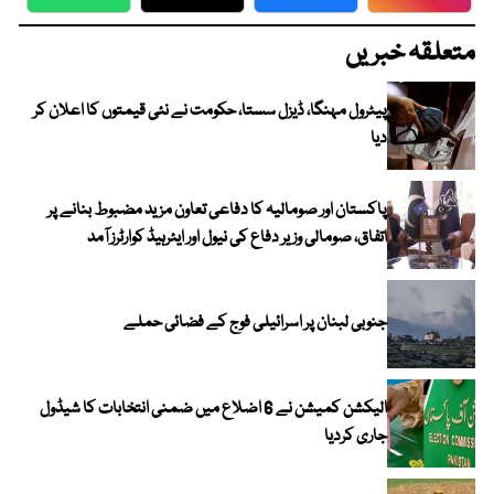
WhatsApp
Twitter
Facebook
Faceboo
متعلقہ خبریں
پیٹرول مہنگا، ڈیزل سستا، حکومت نے نئی قیمتوں کا اعلان کر
دیا
پاکستان اور صومالیہ کا دفاعی تعاون مزید مضبوط بنانے پر
اتفاق، صومالی وزیر دفاع کی نیول اور ایئرہیڈ کوارٹرز آمد
جنوبی لبنان پر اسرائیلی فوج کے فضائی حملے
الیکشن کمیشن نے 6 اضلاع میں ضمنی انتخابات کا شیڈول
جاری کردیا