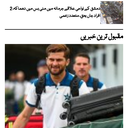
دمشق کے نواحی علاقے جرمانہ میں منی بس میں دھماکہ، 2
افراد جاں بحق، متعدد زخمی
مقبول ترین خبریں