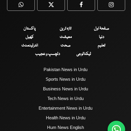
WhatsApp
Twitter
Facebook
Faceboo
صفحۂ اول
تازہ ترین
پاکستان
دنیا
معیشت
کھیل
تعلیم
صحت
انٹرٹینمنٹ
ٹیکنالوجی
دلچسپ و عجیب
Pakistan News in Urdu
Sports News in Urdu
Business News in Urdu
Tech News in Urdu
Entertainment News in Urdu
Health News in Urdu
Hum News English