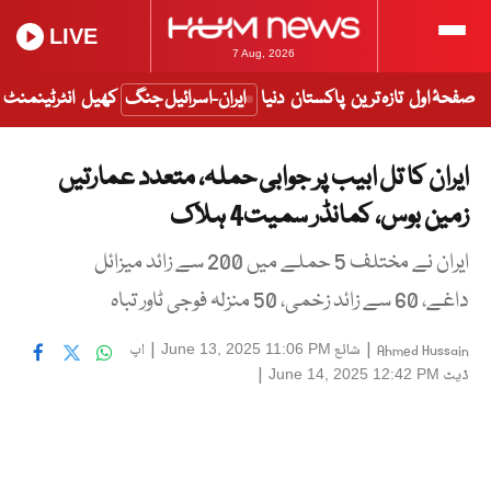
LIVE
7 Aug, 2026
صفحۂ اول
تازہ ترین
پاکستان
دنیا
ایران-اسرائیل جنگ
کھیل
انٹرٹینمنٹ
ایران کا تل ابیب پر جوابی حملہ، متعدد عمارتیں
زمین بوس، کمانڈر سمیت4 ہلاک
ایران نے مختلف 5 حملے میں 200 سے زائد میزائل
داغے، 60 سے زائد زخمی، 50 منزلہ فوجی ٹاور تباہ
|
شائع
|
اپ
June 13, 2025 11:06 PM
Ahmed Hussain
ڈیٹ
|
June 14, 2025 12:42 PM