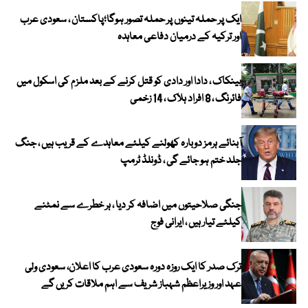
ایک پر حملہ تینوں پر حملہ تصور ہوگا؛پاکستان ، سعودی عرب
اور ترکیہ کے درمیان دفاعی معاہدہ
بینکاک ، دادا اور دادی کو قتل کرنے کے بعد ملزم کی اسکول میں
فائرنگ ، 8 افراد ہلاک ، 14 زخمی
آبنائے ہرمز دوبارہ کھولنے کیلئے معاہدے کے قریب ہیں ، جنگ
جلد ختم ہو جائے گی ، ڈونلڈ ٹرمپ
جنگی صلاحیتوں میں اضافہ کر دیا ، ہر خطرے سے نمٹنے
کیلئے تیار ہیں ، ایرانی فوج
ترک صدر کا ایک روزہ دورہ سعودی عرب کا اعلان، سعودی ولی
عہد اور وزیراعظم شہباز شریف سے اہم ملاقات کریں گے