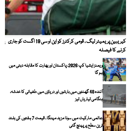
کیریبین پریمیئر لیگ ، قومی کرکٹرز کو این او سی 19 اگست کو جاری
پیٹ
کرنے کا فیصلہ
ویمنز ایشیا کپ 2026، پاکستان اور بھارت کا مقابلہ دبئی میں
ہو گا
آئندہ 48 گھنٹوں میں بارشوں اور دریاؤں میں طغیانی کا خدشہ،
ہنگامی تیاریاں تیز
عالمی مارکیٹ میں سونا مزید مہنگا ، قیمت 7 ہفتوں کی بلند
ترین سطح پر پہنچ گئی