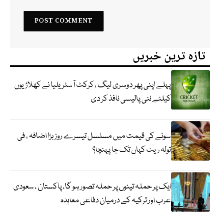
تازہ ترین خبریں
پہلے اپنی پھر دوسری لیگ ، کرکٹ آسٹریلیا نے کھلاڑیوں
کیلئے نئی پالیسی نافذ کر دی
سونے کی قیمت میں مسلسل تیسرے روز بڑا اضافہ ، فی
تولہ ریٹ کہاں تک جا پہنچا؟
ایک پر حملہ تینوں پر حملہ تصور ہو گا، پاکستان ، سعودی
عرب اور ترکیہ کے درمیان دفاعی معاہدہ