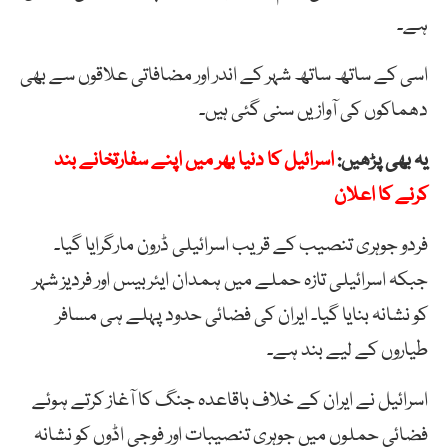
ہے۔
اسی کے ساتھ ساتھ شہر کے اندر اور مضافاتی علاقوں سے بھی
دھماکوں کی آوازیں سنی گئی ہیں۔
یہ بھی پڑھیں:
اسرائیل کا دنیا بھر میں اپنے سفارتخانے بند
کرنے کا اعلان
فردو جوہری تنصیب کے قریب اسرائیلی ڈرون مارگرایا گیا۔
جبکہ اسرائیلی تازہ حملے میں ہمدان ایئربیس اور فردیز شہر
کو نشانہ بنایا گیا۔ ایران کی فضائی حدود پہلے ہی مسافر
طیاروں کے لیے بند ہے۔
اسرائیل نے ایران کے خلاف باقاعدہ جنگ کا آغاز کرتے ہوئے
فضائی حملوں میں جوہری تنصیبات اور فوجی اڈوں کو نشانہ