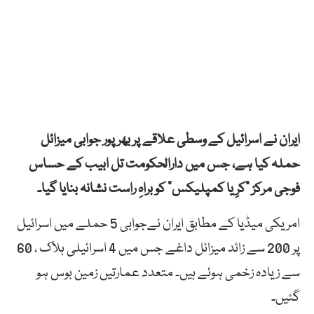
ایران نے اسرائیل کے وسطی علاقے پر بھرپور جوابی میزائل
حملہ کیا ہے، جس میں دارالحکومت تل ابیب کے حساس
فوجی مرکز “کرِیا کمپلیکس” کو براہِ راست نشانہ بنایا گیا۔
امریکی میڈیا کے مطابق ایران نےجوابی 5 حملے میں اسرائیل
پر 200 سے زائد میزائل داغے جس میں 4 اسرائیلی ہلاک ، 60
سے زیادہ زخمی ہوئے ہیں۔ متعدد عمارتیں زمین بوس ہو
گئیں۔