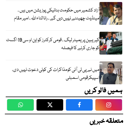
آزاد کشمیر میں حکومت بنانیکی پوزیشن میں ہیں ،
مینڈیٹ چھیننے نہیں دیں گے ، رانا ثناء اللہ ، امیر مقام
کیریبین پریمیئر لیگ ، قومی کرکٹرز کو این او سی 19 اگست
کو جاری کرنے کا فیصلہ
میں نے پی ٹی آئی کومذاکرات کی کوئی دعوت نہیں دی،
اسپیکرقومی اسمبلی
ہمیں فالو کریں
WhatsApp
Twitter
Facebook
Faceboo
متعلقہ خبریں