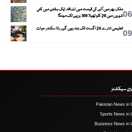
ملک بھر میں آٹے کی قیمت میں اضافہ، ایک ہفتے میں کئی
0
شہروں میں 20 کلو تھیلا 100 روپے تک مہنگا
تعلیمی ادارے 24 اگست تک بند رہیں گے، رانا سکندر حیات
0
یزی سیکشنز
Pakistan News in 
Sports News in 
Business News in 