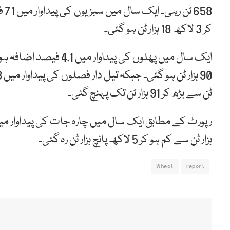
کر 3 لاکھ 18 ہزار ٹن ہو گئی۔
ٹن سے بڑھ کر 91 ہزار ٹن تک پہنچ گئی۔
ہزار ٹن سے کم ہو کر 5 لاکھ پانچ ہزار ٹن رہ گئی۔
Wheat
report