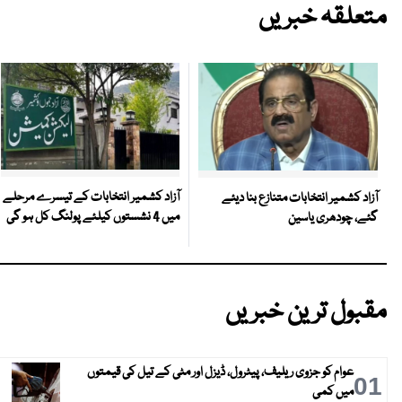
متعلقہ خبریں
آزاد کشمیر انتخابات کے تیسرے مرحلے
آزاد کشمیر انتخابات متنازع بنا دیئے
میں 4 نشستوں کیلئے پولنگ کل ہو گی
گئے، چودھری یاسین
مقبول ترین خبریں
عوام کو جزوی ریلیف، پیٹرول، ڈیزل اور مٹی کے تیل کی قیمتوں
01
میں کمی