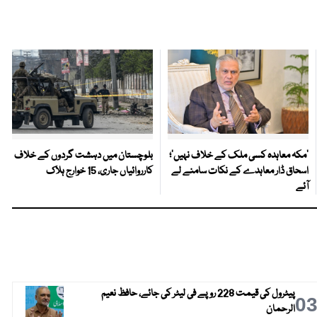
‘مکہ معاہدہ کسی ملک کے خلاف نہیں’؛
بلوچستان میں دہشت گردوں کے خلاف
اسحاق ڈار معاہدے کے نکات سامنے لے
کارروائیاں جاری، 15 خوارج ہلاک
آئے
پیٹرول کی قیمت 228 روپے فی لیٹر کی جائے، حافظ نعیم
0
الرحمان