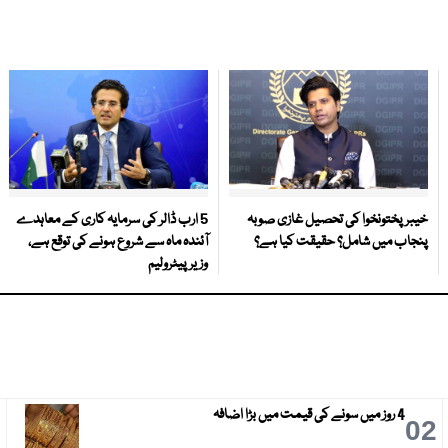
خیبر پختونخوا کی تحصیل غازی صوبہ
5 ارب ڈالر کی سرمایہ کاری کے معاہدے
پنجاب میں شامل؟ حقیقت کیا ہے؟
آئندہ ماہ سے شروع ہونے کی توقع ہے،
وزیر پیٹرولیم
4 روز میں سونے کی قیمت میں بڑا اضافہ
3
02