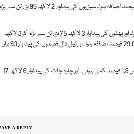
658 ٹن رہی۔ ایک سال میں سبزیوں کی پیداوار میں 71 فیصد اضافہ ہوا۔ سبزیوں کی پیداوار 2 لاکھ 95 ہزار ٹن 
ایک سال میں پھلوں کی پیداوار میں 4.1 فیصد اضافہ ہوا۔ اور پھلوں کی پیداوار 3 لاکھ 75 ہزار ٹن سے بڑھ کر 3 لاکھ
90 ہزار ٹن ہو گئی۔ جبکہ تیل دار فصلوں کی پیداوار میں 29.8 فیصد اضافہ ہوا۔ اور تیل دال فصلوں کی پیداوار 83 ہزار
رپورٹ کے مطابق ایک سال میں چارہ جات کی پیداوار میں 1.8 فیصد کمی ہوئی۔ اور چارہ جات کی پیداوار 6 لاکھ 17
EAVE A REPLY