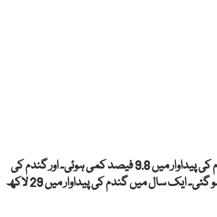
اسلام آباد: قومی اقتصادی سروے کے مطابق گندم کی پیداوار میں 9.8 فیصد کمی ہوئی۔ اور گندم کی
پیداوار 31.8 ملین ٹن سے کم ہو کر 28.9 ملین ٹن ہو گئی۔ ایک سال میں گندم کی پیداوار میں 29 لاکھ