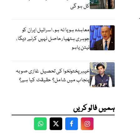
کل ہو گی
معاہدہ ہو یا نہ ہو، اسرائیل ایران کو
جوہری ہتھیارحاصل نہیں کرنے دیگا،
نیتن یاہو
خیبر پختونخوا کی تحصیل غازی صوبہ
پنجاب میں شامل؟ حقیقت کیا ہے؟
ہمیں فالو کریں
WhatsApp
Twitter
Facebook
Facebook