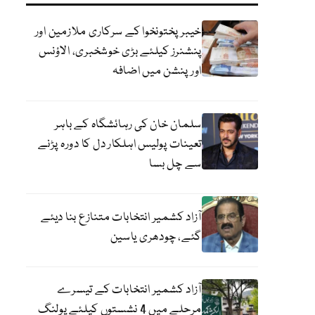
خیبرپختونخوا کے سرکاری ملازمین اور
پنشنرز کیلئے بڑی خوشخبری، الاؤنس
اور پنشن میں اضافہ
سلمان خان کی رہائشگاہ کے باہر
تعینات پولیس اہلکار دل کا دورہ پڑنے
سے چل بسا
آزاد کشمیر انتخابات متنازع بنا دیئے
گئے، چودھری یاسین
آزاد کشمیر انتخابات کے تیسرے
مرحلے میں 4 نشستوں کیلئے پولنگ