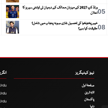
ورلڈ کپ 2027 کے میزبان ممالک کے درمیان ٹی ٹوئنٹی سیریز کا
6
05
اعلان
خیبر پختونخوا کی تحصیل غازی صوبہ پنجاب میں شامل؟
9
08
حقیقت کیا ہے؟
نیوز کیٹیگریز
انگر
صفحۂ اول
Urdu
تازہ ترین
Urdu
پاکستان
Urdu
دنیا