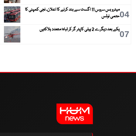
میٹرو بس سروس 11 اگست سے بند کرنے کا اعلان، نجی کمپنی کا
04
حتمی نوٹس
یکے بعد دیگرے 2 ہیلی کاپٹر گر کر تباہ؛ متعدد ہلاکتیں
07