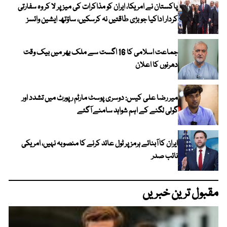
پاکستان نے امریکا، ایران کو مذاکرات کی میز پر لا کر وہ سفارتی
کردار اداکیا جو بڑی طاقتیں نہ کرسکیں، ساؤتھ ایشین وائسز
جماعت اسلامی کا 16 اگست سے ملک بھر میں بیک وقت
دھرنوں کا اعلان
میر رضا علی کیس: دوسری پوسٹ مارٹم رپورٹ میں تشدد اور
گولی لگنے کے اہم شواہد سامنے آگئے
ایران کا آبنائے ہرمز پر ٹول عائد کرنے کا منصوبہ نہیں، امریکی
نائب صدر
مقبول ترین خبریں