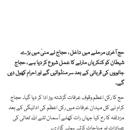
حج آخری مرحلے میں داخل ، حجاج نے منیٰ میں بڑے
شیطان کو کنکریاں مارنے کا عمل شروع کر دیا ہے ، حجاج
جانوروں کی قربانی کے بعد سر منڈوائیں گے اور احرام کھول دیں
گے۔
حج کا رکن اعظم وقوف عرفات گزشتہ روز ادا کر دیا گیا۔ حجاج
کرام نے کل میدان عرفات میں رکن اعظم کی ادائیگی کے بعد
مزدلفہ کا رخ کیا جہاں رات کھلے آسمان تلے اللہ تعالیٰ کی
عبادات اور مناجات کرتے ہوئے گزاری۔