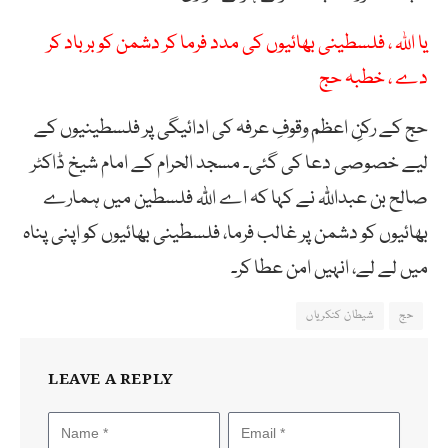
یا اللہ ، فلسطینی بھائیوں کی مدد فرما کر دشمن کو برباد کر
دے ، خطبہ حج
حج کے رکنِ اعظم وقوفِ عرفہ کی ادائیگی پر فلسطینیوں کے
لیے خصوصی دعا کی گئی۔ مسجد الحرام کے امام شیخ ڈاکٹر
صالح بن عبداللّٰہ نے کہا کہ اے اللّٰہ فلسطین میں ہمارے
بھائیوں کو دشمن پر غالب فرما، فلسطینی بھائیوں کو اپنی پناہ
میں لے لے، انہیں امن عطا کر۔
حج
شیطان کنکریاں
LEAVE A REPLY