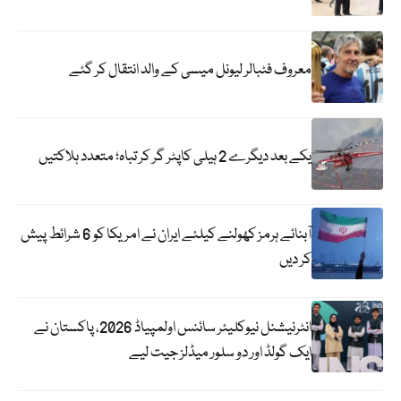
معروف فٹبالر لیونل میسی کے والد انتقال کر گئے
یکے بعد دیگرے 2 ہیلی کاپٹر گر کر تباہ؛ متعدد ہلاکتیں
آبنائے ہرمز کھولنے کیلئے ایران نے امریکا کو 6 شرائط پیش
کر دیں
انٹرنیشنل نیوکلیئر سائنس اولمپیاڈ 2026، پاکستان نے
ایک گولڈ اور دو سلور میڈلز جیت لیے