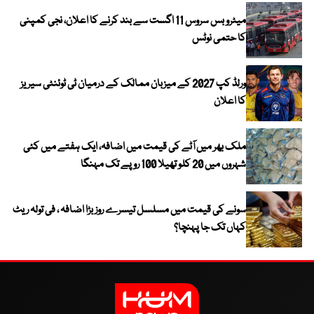
میٹرو بس سروس 11 اگست سے بند کرنے کا اعلان، نجی کمپنی
کا حتمی نوٹس
ورلڈ کپ 2027 کے میزبان ممالک کے درمیان ٹی ٹوئنٹی سیریز
کا اعلان
ملک بھر میں آٹے کی قیمت میں اضافہ، ایک ہفتے میں کئی
شہروں میں 20 کلو تھیلا 100 روپے تک مہنگا
سونے کی قیمت میں مسلسل تیسرے روز بڑا اضافہ ، فی تولہ ریٹ
کہاں تک جا پہنچا؟