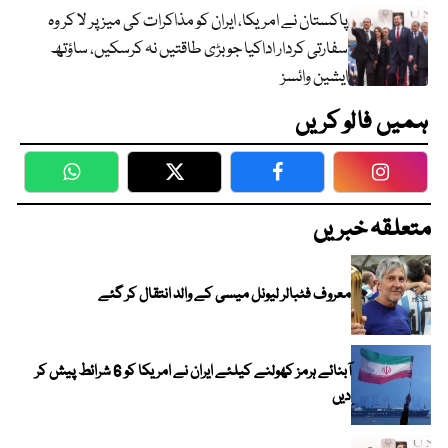
پاکستان نے امریکا، ایران کو مذاکرات کی میز پر لا کر وہ
سفارتی کردار اداکیا جو بڑی طاقتیں نہ کرسکیں، ساؤتھ
ایشین وائسز
ہمیں فالو کریں
WhatsApp
Twitter
Facebook
Faceboo
متعلقہ خبریں
معروف فٹبالر لیونل میسی کے والد انتقال کر گئے
آبنائے ہرمز کھولنے کیلئے ایران نے امریکا کو 6 شرائط پیش کر
دیں