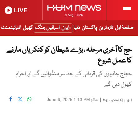
LIVE
9 Aug, 2026
صفحۂ اول
تازہ ترین
پاکستان
دنیا
ایران-اسرائیل جنگ
کھیل
انٹرٹینمنٹ
حج کا آخری مرحلہ ، بڑے شیطان کو کنکریاں مارنے
کا عمل شروع
حجاج جانوروں کی قربانی کے بعد سر منڈوائیں گے اور احرام
کھول دیں گے
|
شائع
June 6, 2025 1:13 PM
Mehmood Ahmed