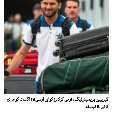
کیریبین پریمیئر لیگ ، قومی کرکٹرز کو این او سی 19 اگست کو جاری
آز
کرنے کا فیصلہ
چھی