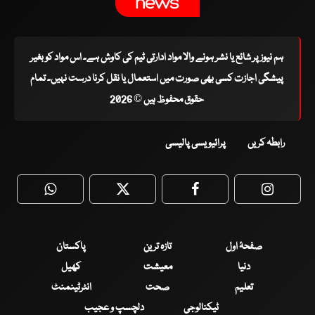
ہم نیوز پر شائع یا نشر ہونے والا مواد ادارتی ٹیم کی کاوش ہے۔ اس مواد کو بغیر
پیشگی اجازت کسی بھی صورت میں استعمال یا نقل کرنا درست نہیں۔ تمام
حقوق محفوظ ہیں © 2026
رابطہ کریں
پرائیویسی پالیسی
WhatsApp
Twitter
Facebook
Faceboo
صفحۂ اول
تازہ ترین
پاکستان
دنیا
معیشت
کھیل
تعلیم
صحت
انٹرٹینمنٹ
ٹیکنالوجی
دلچسپ و عجیب