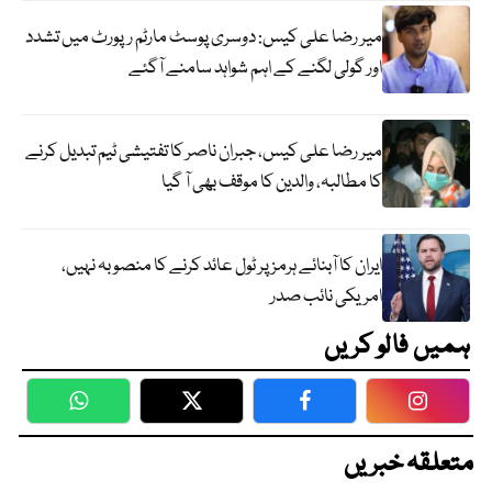
میر رضا علی کیس: دوسری پوسٹ مارٹم رپورٹ میں تشدد
اور گولی لگنے کے اہم شواہد سامنے آگئے
میر رضا علی کیس، جبران ناصر کا تفتیشی ٹیم تبدیل کرنے
کا مطالبہ، والدین کا موقف بھی آ گیا
ایران کا آبنائے ہرمز پر ٹول عائد کرنے کا منصوبہ نہیں،
امریکی نائب صدر
ہمیں فالو کریں
WhatsApp
Twitter
Facebook
Faceboo
متعلقہ خبریں