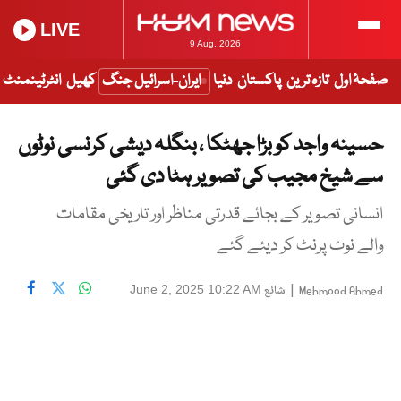
LIVE
9 Aug, 2026
صفحۂ اول
تازہ ترین
پاکستان
دنیا
ایران-اسرائیل جنگ
کھیل
انٹرٹینمنٹ
حسینہ واجد کو بڑا جھٹکا ، بنگلہ دیشی کرنسی نوٹوں
سے شیخ مجیب کی تصویر ہٹا دی گئی
انسانی تصویر کے بجائے قدرتی مناظر اور تاریخی مقامات
والے نوٹ پرنٹ کر دیئے گئے
|
شائع
June 2, 2025 10:22 AM
Mehmood Ahmed