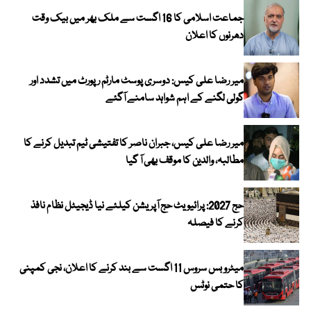
جماعت اسلامی کا 16 اگست سے ملک بھر میں بیک وقت
دھرنوں کا اعلان
میر رضا علی کیس: دوسری پوسٹ مارٹم رپورٹ میں تشدد اور
گولی لگنے کے اہم شواہد سامنے آگئے
میر رضا علی کیس، جبران ناصر کا تفتیشی ٹیم تبدیل کرنے کا
مطالبہ، والدین کا موقف بھی آ گیا
حج 2027: پرائیویٹ حج آپریشن کیلئے نیا ڈیجیٹل نظام نافذ
کرنے کا فیصلہ
میٹرو بس سروس 11 اگست سے بند کرنے کا اعلان، نجی کمپنی
کا حتمی نوٹس