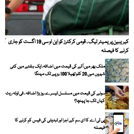
کیریبین پریمیئر لیگ ، قومی کرکٹرز کو این او سی 19 اگست کو جاری
آز
کرنے کا فیصلہ
چھی
ملک بھر میں آٹے کی قیمت میں اضافہ، ایک ہفتے میں کئی
شہروں میں 20 کلو تھیلا 100 روپے تک مہنگا
سونے کی قیمت میں مسلسل تیسرے روز بڑا اضافہ ، فی تولہ ریٹ
کہاں تک جا پہنچا؟
پی ٹی اے کا ای سم کے اجرا اور تبدیلی کی فیس کم کرنے کا
فیصلہ