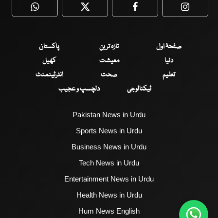
WhatsApp
Twitter
Facebook
Faceboo
صفحۂ اول
تازہ ترین
پاکستان
دنیا
معیشت
کھیل
تعلیم
صحت
انٹرٹینمنٹ
ٹیکنالوجی
دلچسپ و عجیب
Pakistan News in Urdu
Sports News in Urdu
Business News in Urdu
Tech News in Urdu
Entertainment News in Urdu
Health News in Urdu
Hum News English