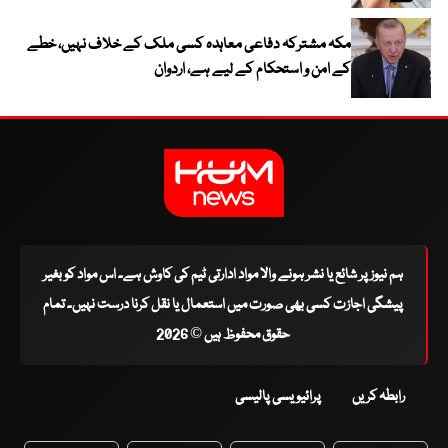
مکہ مشترکہ دفاعی معاہدہ کسی ملک کے خلاف نہیں، خطے
کے امن و استحکام کے لیے ہے، اردوان
ہم نیوز پر شائع یا نشر ہونے والا مواد ادارتی ٹیم کی کاوش ہے۔ اس مواد کو بغیر
پیشگی اجازت کسی بھی صورت میں استعمال یا نقل کرنا درست نہیں۔ تمام
حقوق محفوظ ہیں © 2026
رابطہ کریں
پرائیویسی پالیسی