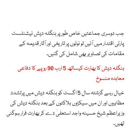
جب دوسری جماعتیں خاص طور پر بنگلہ دیش نیشنلسٹ
پارٹی اقتدار میں آئیں تو نوٹوں پر تاریخی اور آثار قدیمہ کے
مقامات کی تصاویر بھی شامل کی گئیں۔
بنگلہ دیش کا بھارت کیساتھ 5 ارب 90 روپے کا دفاعی
معاہدہ منسوخ
خیال رہے گزشتہ سال 5 اگست کو بنگلہ دیش میں پرتشدد
مظاہروں اور ان میں سیکڑوں ہلاکتوں کے بعد بنگلہ دیش کی
وزیراعظم شیخ حسینہ واجد استعفیٰ دے کر بھارت فرار ہوگئی
تھیں۔