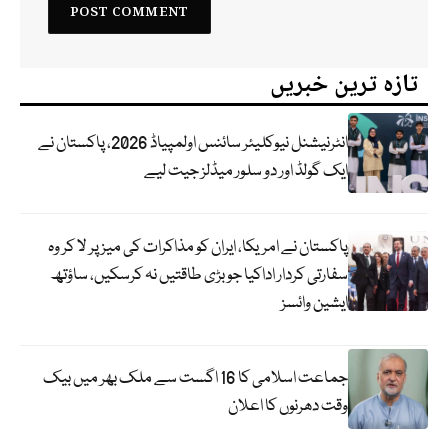
تازہ ترین خبریں
انٹرنیشنل نیوکلیئر سائنس اولمپیاڈ 2026، پاکستان نے
ایک گولڈ اور دو سلور میڈلز جیت لیے
پاکستان نے امریکا، ایران کو مذاکرات کی میز پر لا کر وہ
سفارتی کردار اداکیا جو بڑی طاقتیں نہ کرسکیں، ساؤتھ
ایشین وائسز
جماعت اسلامی کا 16 اگست سے ملک بھر میں بیک
وقت دھرنوں کا اعلان