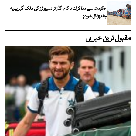
حکومت سے مذاکرات ناکام، گڈز ٹرانسپورٹرز کی ملک گیر پہیہ
جام ہڑتال شروع
مقبول ترین خبریں