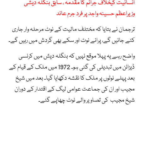
انسانیت کیخلاف جرائم کا مقدمہ ، سابق بنگلہ دیشی
وزیراعظم حسینہ واجد پر فرد جرم عائد
ترجمان نے بتایا کہ مختلف مالیت کے نوٹ مرحلہ وار جاری
کئے جائیں گے، پرانے نوٹ اور سکے بھی گردش میں رہیں گے۔
واضح رہے یہ پہلا موقع نہیں کہ بنگلہ دیش میں کرنسی
ڈیزائن میں تبدیلی کی گئی ہو۔ 1972 میں ملک کے قیام کے
بعد پہلے نوٹوں پر ملک کا نقشہ دکھایا گیا۔ بعد میں شیخ
مجیب اور ان کی جماعت عوامی لیگ کے اقتدار کے دوران
شیخ مجیب کی تصاویر والے نوٹ چھاپے گئے۔