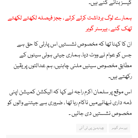
کیسز بنائے گئے ہیں۔
ہمارے لوگ برداشت کرتے کرتے ، ججز فیصلہ لکھتے لکھتے
تھک گئے ، بیرسٹر گوہر
ان کا کہنا تھا کہ مخصوص نشستیں اس پارٹی کا حق ہے
جس کو عوام نے ووٹ دیا، ہماری جیتی ہوئی سیٹوں کے
مطابق مخصوص سیٹیں ملنی چاہئیں، ہم عدالتوں پر یقین
رکھتے ہیں۔
اس موقع پر سلمان اکرم راجہ نے کہا کہ الیکشن کمیشن اپنی
ذمہ داری نبھانےمیں ناکام رہا تھا ، ضروری ہے جیتنے والوں کو
مخصوص نشستیں دی جائیں ۔
بیرسٹر گوہر
چیئرمین پی ٹی آئی