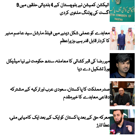
الیکشن کمیشن نے بلوچستان کے 4 بلدیاتی حلقوں میں 9
اگست کی پولنگ ملتوی کردی
معاہدے کو عملی شکل دینے میں فیلڈ مارشل سید عاصم منیر
کا کردار قابل قدر ہے، وزیراعظم
میر رضا کی قبر کشائی کا معاملہ، سندھ حکومت نے نیا میڈیکل
بورڈ تشکیل دے دیا
صدر مملکت کا پاکستان، سعودی عرب اور ترکیہ کے مشترکہ
دفاعی معاہدے کا خیرمقدم
معرکہ حق کے بعد پاکستان کو ایک کے بعد ایک کامیابی ملی،
عطا تارڑ