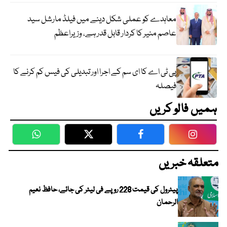
معاہدے کو عملی شکل دینے میں فیلڈ مارشل سید
عاصم منیر کا کردار قابل قدر ہے، وزیراعظم
پی ٹی اے کا ای سم کے اجرا اور تبدیلی کی فیس کم کرنے کا
فیصلہ
ہمیں فالو کریں
WhatsApp
Twitter
Facebook
Faceboo
متعلقہ خبریں
پیٹرول کی قیمت 228 روپے فی لیٹر کی جائے، حافظ نعیم
الرحمان