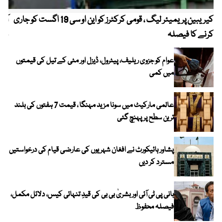
کیریبین پریمیئر لیگ ، قومی کرکٹرز کو این او سی 19 اگست کو جاری
آز
کرنے کا فیصلہ
چھی
عوام کو جزوی ریلیف، پیٹرول، ڈیزل اور مٹی کے تیل کی قیمتوں
میں کمی
عالمی مارکیٹ میں سونا مزید مہنگا ، قیمت 7 ہفتوں کی بلند
ترین سطح پر پہنچ گئی
پشاور ہائیکورٹ نے افغان شہریوں کی عارضی قیام کی درخواستیں
مسترد کر دیں
بانی پی ٹی آئی اور بشریٰ بی بی کی قیدِ تنہائی کیس، دلائل مکمل،
فیصلہ محفوظ