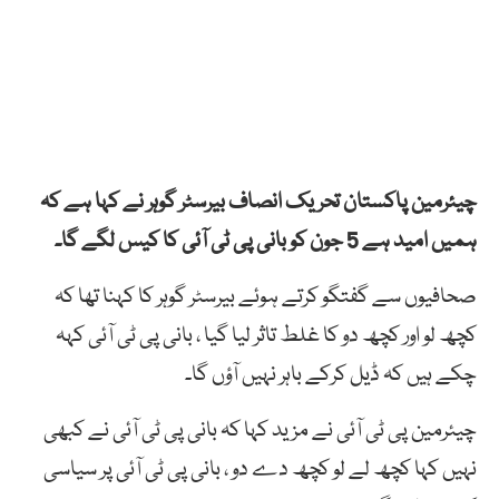
چیئرمین پاکستان تحریک انصاف بیرسٹر گوہر نے کہا ہے کہ
ہمیں امید ہے 5 جون کو بانی پی ٹی آئی کا کیس لگے گا۔
صحافیوں سے گفتگو کرتے ہوئے بیرسٹر گوہر کا کہنا تھا کہ
کچھ لو اور کچھ دو کا غلط تاثر لیا گیا ، بانی پی ٹی آئی کہہ
چکے ہیں کہ ڈیل کرکے باہر نہیں آؤں گا۔
چیئرمین پی ٹی آئی نے مزید کہا کہ بانی پی ٹی آئی نے کبھی
نہیں کہا کچھ لے لو کچھ دے دو ، بانی پی ٹی آئی پر سیاسی