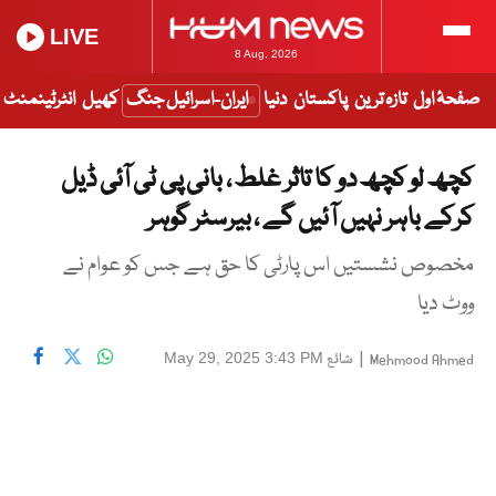
LIVE
8 Aug, 2026
صفحۂ اول
تازہ ترین
پاکستان
دنیا
ایران-اسرائیل جنگ
کھیل
انٹرٹینمنٹ
کچھ لو کچھ دو کا تاثر غلط ، بانی پی ٹی آئی ڈیل
کرکے باہر نہیں آئیں گے ، بیرسٹر گوہر
مخصوص نشستیں اس پارٹی کا حق ہے جس کو عوام نے
ووٹ دیا
|
شائع
May 29, 2025 3:43 PM
Mehmood Ahmed