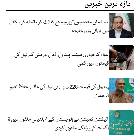
تازہ ترین خبریں
مسلمان متحد ہوں تو ہر چیلنج کا ڈٹ کر مقابلہ کر سکتے
ہیں، ایرانی وزیر خارجہ
عوام کو جزوی ریلیف، پیٹرول، ڈیزل اور مٹی کے تیل کی
قیمتوں میں کمی
پیٹرول کی قیمت 228 روپے فی لیٹر کی جائے، حافظ نعیم
الرحمان
الیکشن کمیشن نے بلوچستان کے 4 بلدیاتی حلقوں میں 9
اگست کی پولنگ ملتوی کردی