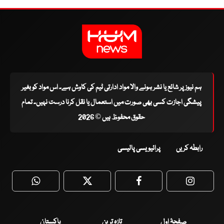
ہم نیوز پر شائع یا نشر ہونے والا مواد ادارتی ٹیم کی کاوش ہے۔ اس مواد کو بغیر
پیشگی اجازت کسی بھی صورت میں استعمال یا نقل کرنا درست نہیں۔ تمام
حقوق محفوظ ہیں © 2026
رابطہ کریں
پرائیویسی پالیسی
WhatsApp
Twitter
Facebook
Faceboo
صفحۂ اول
تازہ ترین
پاکستان