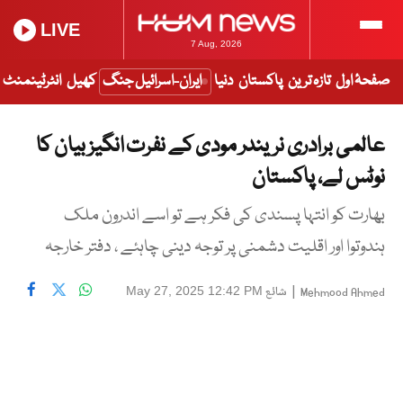
LIVE
7 Aug, 2026
صفحۂ اول
تازہ ترین
پاکستان
دنیا
ایران-اسرائیل جنگ
کھیل
انٹرٹینمنٹ
عالمی برادری نریندر مودی کے نفرت انگیز بیان کا
نوٹس لے، پاکستان
بھارت کو انتہا پسندی کی فکر ہے تو اسے اندرون ملک
ہندوتوا اور اقلیت دشمنی پر توجہ دینی چاہئے ، دفتر خارجہ
|
شائع
May 27, 2025 12:42 PM
Mehmood Ahmed