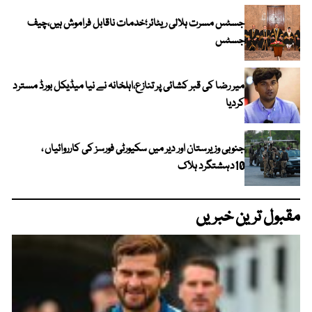
جسٹس مسرت ہلالی ریٹائر؛خدمات ناقابل فراموش ہیں،چیف
جسٹس
میر رضا کی قبر کشائی پر تنازع،اہلخانہ نے نیا میڈیکل بورڈ مسترد
کردیا
جنوبی وزیرستان اور دیر میں سکیورٹی فورسز کی کارروائیاں ،
10دہشتگرد ہلاک
مقبول ترین خبریں