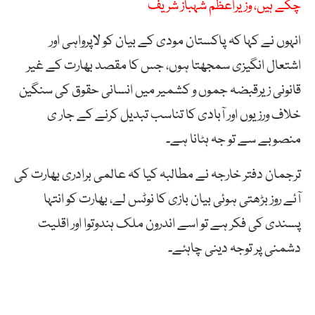
چکے ہیں، وزیراعظم شہباز شریف
انہوں نے کہا کہ پاکستان مودی کے بیان کو لاپرواہی اور
اشتعال انگیزی سمجھتا ہوں، جس کا مقصد بھارت کے غیر
قانونی زیرقبضہ جموں و کشمیر میں انسانی حقوق کی سنگین
خلاف ورزیوں اور آبادی کا تناسب تبدیل کرنے کے جار ی
منصوبے سے تو جہ ہٹانا ہے۔
ترجمان دفتر خارجہ نے مطالبہ کیا کہ عالمی برادری بھارت کی
آئے روز بڑھتی ہوئی بیان بازی کا نوٹس لے، بھارت کو انتہا
پسندی کی فکر ہے تو اسے اندرون ملک ہندوتوا اور اقلیت
دشمنی پر توجہ دینی چاہئے۔