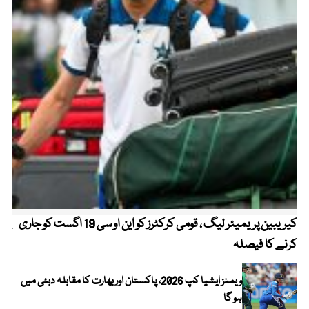
کیریبین پریمیئر لیگ ، قومی کرکٹرز کو این او سی 19 اگست کو جاری
پیٹ
کرنے کا فیصلہ
ویمنز ایشیا کپ 2026، پاکستان اور بھارت کا مقابلہ دبئی میں
ہو گا