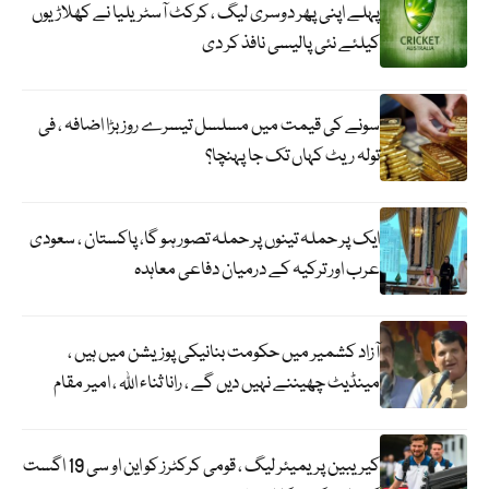
پہلے اپنی پھر دوسری لیگ ، کرکٹ آسٹریلیا نے کھلاڑیوں
کیلئے نئی پالیسی نافذ کر دی
سونے کی قیمت میں مسلسل تیسرے روز بڑا اضافہ ، فی
تولہ ریٹ کہاں تک جا پہنچا؟
ایک پر حملہ تینوں پر حملہ تصور ہو گا، پاکستان ، سعودی
عرب اور ترکیہ کے درمیان دفاعی معاہدہ
آزاد کشمیر میں حکومت بنانیکی پوزیشن میں ہیں ،
مینڈیٹ چھیننے نہیں دیں گے ، رانا ثناء اللہ ، امیر مقام
کیریبین پریمیئر لیگ ، قومی کرکٹرز کو این او سی 19 اگست