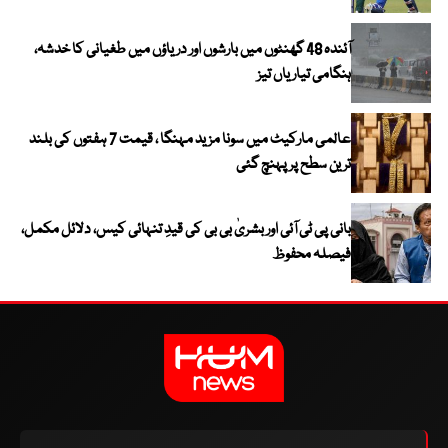
آئندہ 48 گھنٹوں میں بارشوں اور دریاؤں میں طغیانی کا خدشہ،
ہنگامی تیاریاں تیز
عالمی مارکیٹ میں سونا مزید مہنگا ، قیمت 7 ہفتوں کی بلند
ترین سطح پر پہنچ گئی
بانی پی ٹی آئی اور بشریٰ بی بی کی قیدِ تنہائی کیس، دلائل مکمل،
فیصلہ محفوظ