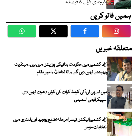
کو جاری کرنے کا فیصلہ
ہمیں فالو کریں
WhatsApp
Twitter
Facebook
Faceboo
متعلقہ خبریں
آزاد کشمیر میں حکومت بنانیکی پوزیشن میں ہیں ، مینڈیٹ
چھیننے نہیں دیں گے ، رانا ثناء اللہ ، امیر مقام
میں نے پی ٹی آئی کومذاکرات کی کوئی دعوت نہیں دی،
اسپیکرقومی اسمبلی
آزاد کشمیرالیکشن تیسرا مرحلہ؛ضلع پونچھ اور پلندری میں
انتخابات مؤخر