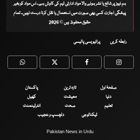
ہم نیوز پر شائع یا نشر ہونے والا مواد ادارتی ٹیم کی کاوش ہے۔ اس مواد کو بغیر
پیشگی اجازت کسی بھی صورت میں استعمال یا نقل کرنا درست نہیں۔ تمام
حقوق محفوظ ہیں © 2026
رابطہ کریں
پرائیویسی پالیسی
WhatsApp
Twitter
Facebook
Faceboo
صفحۂ اول
تازہ ترین
پاکستان
دنیا
معیشت
کھیل
تعلیم
صحت
انٹرٹینمنٹ
ٹیکنالوجی
دلچسپ و عجیب
Pakistan News in Urdu