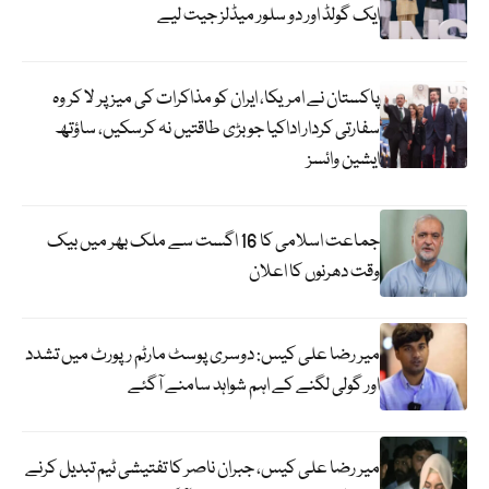
ایک گولڈ اور دو سلور میڈلز جیت لیے
پاکستان نے امریکا، ایران کو مذاکرات کی میز پر لا کر وہ
سفارتی کردار اداکیا جو بڑی طاقتیں نہ کرسکیں، ساؤتھ
ایشین وائسز
جماعت اسلامی کا 16 اگست سے ملک بھر میں بیک
وقت دھرنوں کا اعلان
میر رضا علی کیس: دوسری پوسٹ مارٹم رپورٹ میں تشدد
اور گولی لگنے کے اہم شواہد سامنے آگئے
میر رضا علی کیس، جبران ناصر کا تفتیشی ٹیم تبدیل کرنے