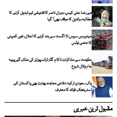
میر رضا علی کیس، جبران ناصر کا تفتیشی ٹیم تبدیل کرنے کا
مطالبہ، والدین کا موقف بھی آ گیا
میٹرو بس سروس 11 اگست سے بند کرنے کا اعلان، نجی کمپنی
کا حتمی نوٹس
حکومت سے مذاکرات ناکام، گڈز ٹرانسپورٹرز کی ملک گیر پہیہ
جام ہڑتال شروع
پاک سعودی ترکیہ دفاعی معاہدہ، بھارت بھی پاکستان کے
اسٹریٹجک فوائد کا معترف
مقبول ترین خبریں