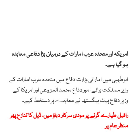
امریکہ اور متحدہ عرب امارات کے درمیان بڑا دفاعی معاہدہ
ہو گیا ہے۔
ابوظہبی میں اماراتی وزارت دفاع میں متحدہ عرب امارات کے
وزیر مملکت برائے امور دفاع محمد المزروعی اور امریکا کے
وزیر دفاع پیٹ ہیگستھ نے معاہدے پر دستخط کیے۔
رافیل طیارے گرنے پر مودی سرکار دباؤ میں، ڈیل کا تنازع پھر
منظر عام پر