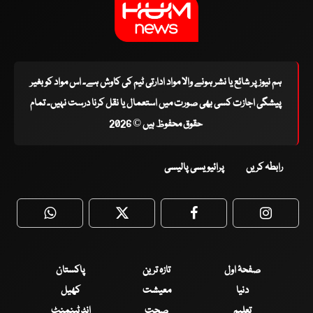
ہم نیوز پر شائع یا نشر ہونے والا مواد ادارتی ٹیم کی کاوش ہے۔ اس مواد کو بغیر
پیشگی اجازت کسی بھی صورت میں استعمال یا نقل کرنا درست نہیں۔ تمام
حقوق محفوظ ہیں © 2026
رابطہ کریں
پرائیویسی پالیسی
WhatsApp
Twitter
Facebook
Faceboo
صفحۂ اول
تازہ ترین
پاکستان
دنیا
معیشت
کھیل
تعلیم
صحت
انٹرٹینمنٹ