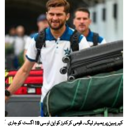
کیریبین پریمیئر لیگ ، قومی کرکٹرز کو این او سی 19 اگست کو جاری
آز