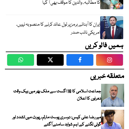
کا مطالبہ، والدین کا موقف بھی آ گیا
ایران کا آبنائے ہرمز پر ٹول عائد کرنے کا منصوبہ نہیں،
امریکی نائب صدر
ہمیں فالو کریں
WhatsApp
Twitter
Facebook
Faceboo
متعلقہ خبریں
جماعت اسلامی کا 16 اگست سے ملک بھر میں بیک وقت
دھرنوں کا اعلان
میر رضا علی کیس: دوسری پوسٹ مارٹم رپورٹ میں تشدد اور
گولی لگنے کے اہم شواہد سامنے آگئے