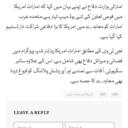
اماراتی وزارت دفاع نے اپنے بیان میں کہا کہ امارات امریکا
میں فوجی تعاون کے لئے روڈ میپ تیار ہے،متحدہ عرب
امارات کو معاہدے میں امریکا کا بڑا دفاعی شراکت دار تسلیم
کیا گیا ہے۔
نجی ٹی وی کے مطابق امارات امریکا پارٹنر شپ پروگرام میں
فضائی و میزائل دفاع بھی شامل ہے، اس کے علاوہ سائبر
سکیورٹی، آفات سے نمٹنے اور آپریشنل پلاننگ کو فروغ دینا
بھی معاہدے کا حصہ ہے۔
UAE
USA
امریکا اور متحدہ عرب
LEAVE A REPLY