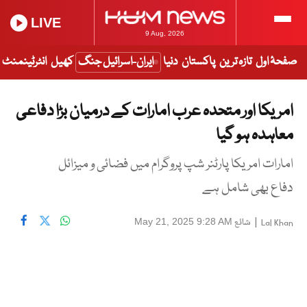
LIVE
9 Aug, 2026
صفحۂ اول
تازہ ترین
پاکستان
دنیا
ایران-اسرائیل جنگ
کھیل
انٹرٹینمنٹ
امریکا اور متحدہ عرب امارات کے درمیان بڑا دفاعی
معاہدہ ہو گیا
امارات امریکا پارٹنر شپ پروگرام میں فضائی و میزائل
دفاع بھی شامل ہے
|
شائع
May 21, 2025 9:28 AM
Lal Khan