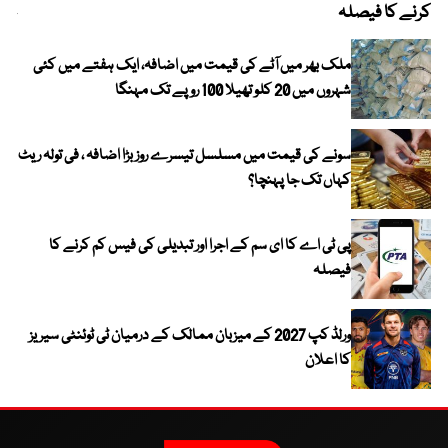
کرنے کا فیصلہ
چھی
ملک بھر میں آٹے کی قیمت میں اضافہ، ایک ہفتے میں کئی
شہروں میں 20 کلو تھیلا 100 روپے تک مہنگا
سونے کی قیمت میں مسلسل تیسرے روز بڑا اضافہ ، فی تولہ ریٹ
کہاں تک جا پہنچا؟
پی ٹی اے کا ای سم کے اجرا اور تبدیلی کی فیس کم کرنے کا
فیصلہ
ورلڈ کپ 2027 کے میزبان ممالک کے درمیان ٹی ٹوئنٹی سیریز
کا اعلان