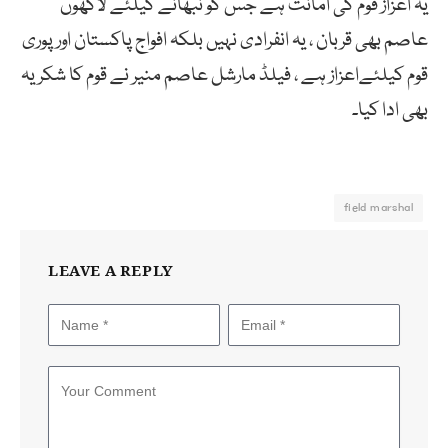
یہ اعزاز قوم کی امانت ہے جس کو نبھانے کیلئے لاکھوں
عاصم بھی قربان ، یہ انفرادی نہیں بلکہ افواج پاکستان اور پوری
قوم کیلئےاعزاز ہے ، فیلڈ مارشل عاصم منیر نے قوم کا شکریہ
بھی ادا کیا۔
field marshal
LEAVE A REPLY