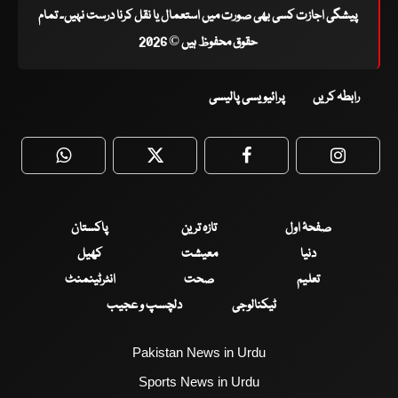
پیشگی اجازت کسی بھی صورت میں استعمال یا نقل کرنا درست نہیں۔ تمام
حقوق محفوظ ہیں © 2026
رابطہ کریں
پرائیویسی پالیسی
WhatsApp
Twitter
Facebook
Faceboo
صفحۂ اول
تازہ ترین
پاکستان
دنیا
معیشت
کھیل
تعلیم
صحت
انٹرٹینمنٹ
ٹیکنالوجی
دلچسپ و عجیب
Pakistan News in Urdu
Sports News in Urdu