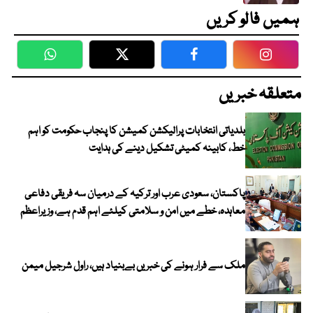
ہمیں فالو کریں
WhatsApp
Twitter
Facebook
Faceboo
متعلقہ خبریں
بلدیاتی انتخابات پرالیکشن کمیشن کا پنجاب حکومت کو اہم
خط، کابینہ کمیٹی تشکیل دینے کی ہدایت
پاکستان، سعودی عرب اور ترکیہ کے درمیان سہ فریقی دفاعی
معاہدہ، خطے میں امن و سلامتی کیلئے اہم قدم ہے، وزیراعظم
ملک سے فرار ہونے کی خبریں بےبنیاد ہیں، راول شرجیل میمن