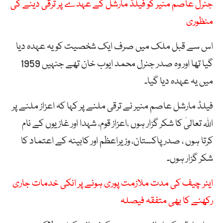
جنرل عاصم منیر کو فیلڈ مارشل کے عہدے پر ترقی دینے کی
منظوری
اس سے قبل ملک میں صرف ایک شخصیت کو یہ عہدہ دیا
گیا تھا اور وہ صدر جنرل محمد ایوب خان تھے جنہیں 1959
میں یہ عہدہ دیا گیا۔
فیلڈ مارشل عاصم منیر نے ترقی ملنے پر کہا کہ اعزاز ملنے پر
اللہ تعالیٰ کا شکر گزار ہوں ،اعزاز قوم، شہدا اور غازیوں کے نام
کرتا ہوں ، صدر پاکستان، وزیراعظم اور کابینہ کے اعتماد کا
شکر گزار ہوں۔
ایئر چیف کی مدت ملازمت پوری ہونے پر انکی خدمات جاری
رکھنے کا بھی متفقہ فیصلہ