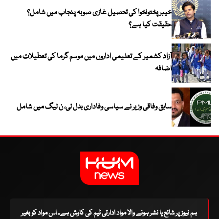
خیبر پختونخوا کی تحصیل غازی صوبہ پنجاب میں شامل؟
حقیقت کیا ہے؟
آزاد کشمیر کے تعلیمی اداروں میں موسم گرما کی تعطیلات میں
اضافہ
سابق وفاقی وزیر نے سیاسی وفاداری بدل لی، ن لیگ میں شامل
ہم نیوز پر شائع یا نشر ہونے والا مواد ادارتی ٹیم کی کاوش ہے۔ اس مواد کو بغیر