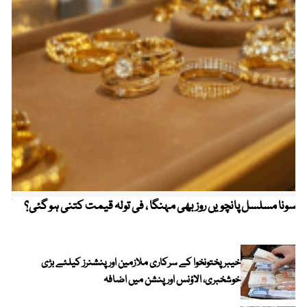
سونا مسلسل پانچویں روز بھی مہنگا ، فی تولہ قیمت کتنی ہو گئی؟
کولم
خیبرپختونخوا کے سرکاری ملازمین اور پنشنرز کیلئے بڑی
خوشخبری، الاؤنس اور پنشن میں اضافہ