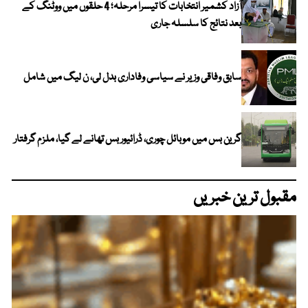
آزاد کشمیر انتخابات کا تیسرا مرحلہ؛ 4 حلقوں میں ووٹنگ کے
بعد نتائج کا سلسلہ جاری
سابق وفاقی وزیر نے سیاسی وفاداری بدل لی، ن لیگ میں شامل
گرین بس میں موبائل چوری، ڈرائیور بس تھانے لے گیا، ملزم گرفتار
مقبول ترین خبریں