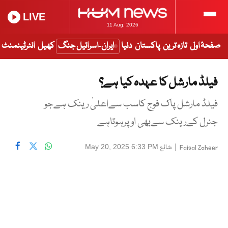
LIVE
11 Aug, 2026
صفحۂ اول
تازہ ترین
پاکستان
دنیا
ایران-اسرائیل جنگ
کھیل
انٹرٹینمنٹ
فیلڈ مارشل کا عہدہ کیا ہے؟
فیلڈ مارشل پاک فوج کاسب سےاعلیٰ رینک ہےجو
جنرل کےرینک سےبھی اوپرہوتاہے
|
شائع
May 20, 2025 6:33 PM
Faisal Zaheer