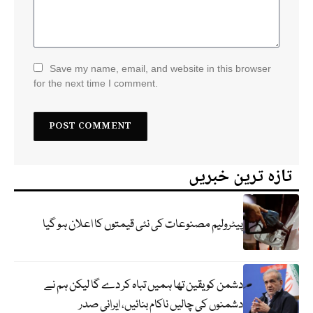
Save my name, email, and website in this browser
for the next time I comment.
تازہ ترین خبریں
پیٹرولیم مصنوعات کی نئی قیمتوں کا اعلان ہو گیا
دشمن کو یقین تھا ہمیں تباہ کر دے گا لیکن ہم نے
دشمنوں کی چالیں ناکام بنائیں، ایرانی صدر