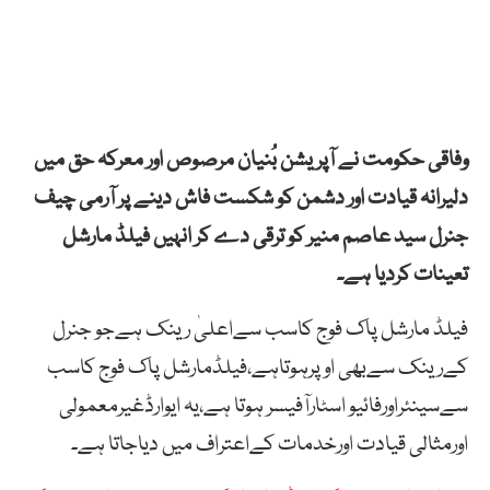
وفاقی حکومت نے آپریشن بُنیان مرصوص اور معرکہ حق میں
دلیرانہ قیادت اور دشمن کو شکست فاش دینے پر آرمی چیف
جنرل سید عاصم منیر کو ترقی دے کر انہیں فیلڈ مارشل
تعینات کردیا ہے۔
فیلڈ مارشل پاک فوج کاسب سےاعلیٰ رینک ہےجو جنرل
کےرینک سےبھی اوپرہوتاہے،فیلڈمارشل پاک فوج کاسب
سےسینئراورفائیو اسٹارآفیسر ہوتا ہے،یہ ایوارڈغیرمعمولی
اورمثالی قیادت اورخدمات کےاعتراف میں دیاجاتا ہے۔