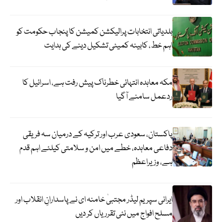
بلدیاتی انتخابات پرالیکشن کمیشن کا پنجاب حکومت کو
اہم خط، کابینہ کمیٹی تشکیل دینے کی ہدایت
مکہ معاہدہ انتہائی خطرناک پیش رفت ہے، اسرائیل کا
ردعمل سامنے آگیا
پاکستان، سعودی عرب اور ترکیہ کے درمیان سہ فریقی
دفاعی معاہدہ، خطے میں امن و سلامتی کیلئے اہم قدم
ہے، وزیراعظم
ایرانی سپریم لیڈر مجتبیٰ خامنہ ای نے پاسدارانِ انقلاب اور
مسلح افواج میں نئی تقرریاں کر دیں