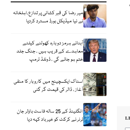
میر رضا کی قبر کشائی پر تنازع،اہلخانہ
نے نیا میڈیکل بورڈ مسترد کردیا
آبنائے ہرمز دوبارہ کھولنے کیلئے
معاہدے کے قریب ہیں ، جنگ جلد
ختم ہو جائے گی ، ڈونلڈ ٹرمپ
اسٹاک ایکسچینج میں کاروبار کا منفی
آغاز ، ڈالر کی قیمت گر گئی
انگلینڈ کے 25 سالہ فاسٹ باؤلر جان
L
ٹرنر نے کرکٹ کو خیر باد کہہ دیا