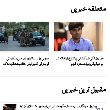
متعلقہ خبریں
جنوبی وزیرستان اور دیر میں سکیورٹی
میر رضا کی قبر کشائی پر تنازع،اہلخانہ نے
فورسز کی کارروائیاں ، 10دہشتگرد ہلاک
نیا میڈیکل بورڈ مسترد کردیا
مقبول ترین خبریں
پیٹرول مہنگا، ڈیزل سستا، حکومت نے نئی قیمتوں کا اعلان کر دیا