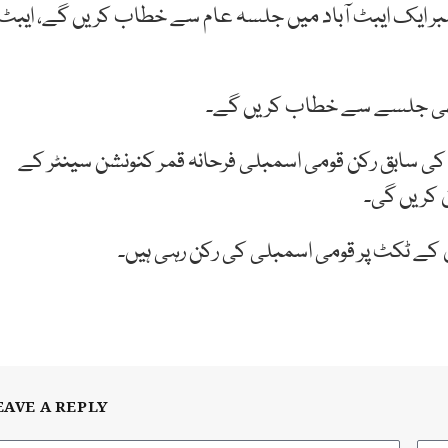
بر ایک ایبٹ آباد میں جلسہ عام سے خطاب کریں گے، ایبٹ
 بھی جلسے سے خطاب کریں گے۔
ی سابق رکن قومی اسمبلی فرحانہ قمر کنونشن سینٹر کے
 کریں گی۔
EAVE A REPLY