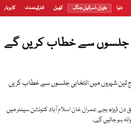
دنیا
ایران-اسرائیل جنگ
کھیل
انٹرٹینمنٹ
کاروبار
ں جلسوں سے خطاب کریں گے
ٓج تین شہروں میں انتخابی جلسوں سے خطاب کریں
 ڈیڑھ بجے عمران خان اسلام آباد کنونشن سینٹر میں
نہ ہو جائیں گے۔