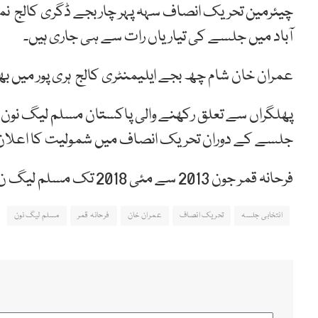
چیئرمین تحریک انصاف سہہ پہر چار بجے ڈگری کالج نم
آباد میں جلسے کی تیاریاں رات سے ہی جاری ہیں۔
عمران خان شام چھ بجے ایلیمنٹری کالج ہری پور میں
پھلگراں سے تعلق رکھنے والی پاکستان مسلم لیگ نون ک
جلسے کے دوران تحریک انصاف میں شمولیت کا اعلان
فرحانہ قمر جون 2013 سے مئی 2018 تک مسلم لیگ ن کے ٹکٹ پر قومی اسمبلی کی رکن رہی ہیں۔
انتخابی جلسہ
تحریک انصاف
عمران خان
فرحانہ قمر
مسلم لیگ نون