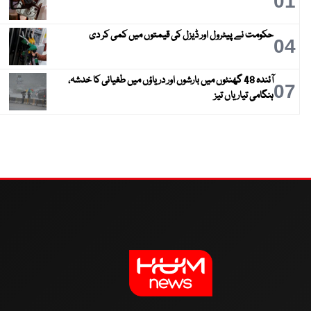
01
حکومت نے پیٹرول اور ڈیزل کی قیمتوں میں کمی کر دی
04
آئندہ 48 گھنٹوں میں بارشوں اور دریاؤں میں طغیانی کا خدشہ،
07
ہنگامی تیاریاں تیز