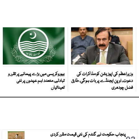
وزیراعظم کی اپوزیشن کو مذاکرات کی
بیوروکریسی میں بڑے پیمانے پر تقرر و
دعوت، اوپن ایجنڈے پر بات ہوگی، طارق
تبادلے، متعدد اہم عہدوں پر نئی
فضل چودھری
تعیناتیاں
پنجاب حکومت نے گندم کی نئی قیمت مقرر کردی