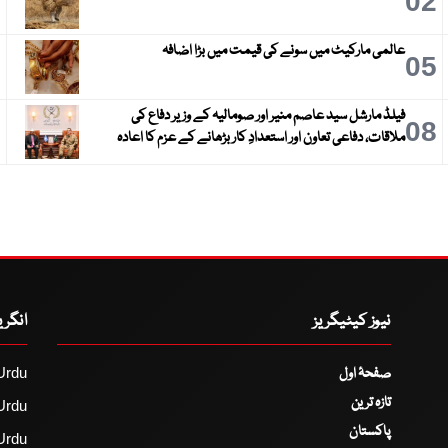
3
02
عالمی مارکیٹ میں سونے کی قیمت میں بڑا اضافہ
6
05
فیلڈ مارشل سید عاصم منیر اور صومالیہ کے وزیر دفاع کی
9
08
ملاقات، دفاعی تعاون اور استعدادِ کار بڑھانے کے عزم کا اعادہ
نیوز کیٹیگریز
انگر
صفحۂ اول
Urdu
تازہ ترین
Urdu
پاکستان
Urdu