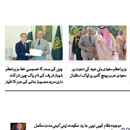
وزیراعظم سعودی ولی عہد کی دعوت پر
چین کے صدر کا خصوصی خط وزیراعظم
سعودی عرب پہنچ گئے، پر تپاک استقبال
شہباز شریف کے نام، پاک چین شراکت
داری مزید مضبوط بنانے کے عزم کا اظہار
موجودہ نظام کہیں نہیں جا رہا، حکومت اپنی آئینی مدت مکمل