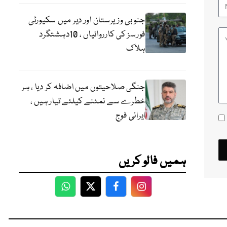
جنوبی وزیرستان اور دیر میں سکیورٹی
فورسز کی کارروائیاں ، 10دہشتگرد
ہلاک
جنگی صلاحیتوں میں اضافہ کر دیا ، ہر
خطرے سے نمٹنے کیلئے تیار ہیں ،
ایرانی فوج
ہمیں فالو کریں
WhatsApp
Twitter
Facebook
Facebook