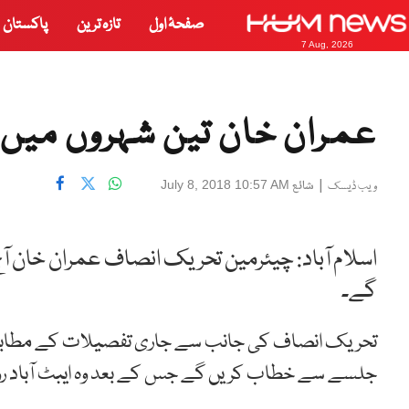
صفحۂ اول
تازہ ترین
پاکستان
7 Aug, 2026
عمران خان تین شہروں می
|
شائع
July 8, 2018 10:57 AM
ویب ڈیسک
اسلام آباد: چیئرمین تحریک انصاف عمران خان ا
گے۔
تحریک انصاف کی جانب سے جاری تفصیلات کے مطابق دن
جلسے سے خطاب کریں گے جس کے بعد وہ ایبٹ آباد روا