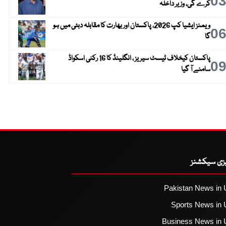
0
کرے گی، وزیر داخلہ
ویمنز ایشیا کپ 2026، پاکستان اور بھارت کا مقابلہ دبئی میں ہو
0
گا
پاکستان کیخلاف ٹیسٹ سیریز ، انگلینڈ کا 16 رکنی اسکواڈ
0
سامنے آ گیا
یزی سیکشنز
Pakistan News in 
Sports News in 
Business News in 