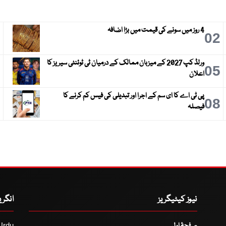
4 روز میں سونے کی قیمت میں بڑا اضافہ
3
02
ورلڈ کپ 2027 کے میزبان ممالک کے درمیان ٹی ٹوئنٹی سیریز کا
6
05
اعلان
پی ٹی اے کا ای سم کے اجرا اور تبدیلی کی فیس کم کرنے کا
9
08
فیصلہ
نیوز کیٹیگریز
انگر
صفحۂ اول
Urdu