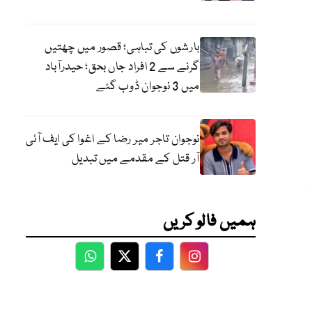
بارشوں کی تباہی؛ قصور میں چھتیں
گرنے سے 2 افراد جاں بحق؛ حیدرآباد
میں 3 نوجوان ڈوب گئے
نوجوان تاجر میر رضا کے اغوا کی ایف آئی
آر قتل کے مقدمے میں تبدیل
ہمیں فالو کریں
WhatsApp
Twitter
Facebook
Facebook