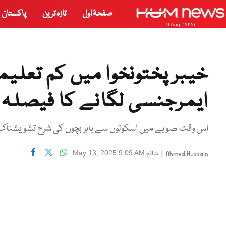
صفحۂ اول
تازہ ترین
پاکستان
9 Aug, 2026
خیبر پختونخوا میں کم تعلی
ایمرجنسی لگانے کا فیصلہ
اس وقت صوبے میں اسکولوں سے باہر بچوں کی شرح تشویشناک ہے،
|
شائع
May 13, 2025 9:09 AM
Ahmed Hussain