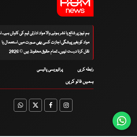
ہم نیوز پر شائع یا نشر ہونے والا مواد ادارتی ٹیم کی کاوش ہے۔ 
مواد کو بغیر پیشگی اجازت کسی بھی صورت میں استعمال یا
نقل کرنا درست نہیں۔ تمام حقوق محفوظ ہیں © 2026
رابطہ کریں
پرائیویسی پالیسی
ہمیں فالو کریں
WhatsApp
Twitter
Facebook
Facebook