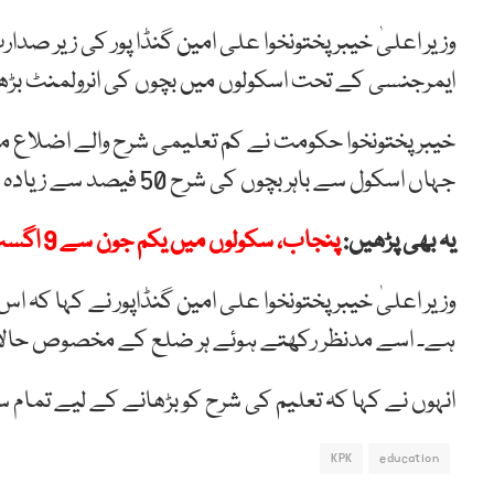
وزیر اعلیٰ خیبر پختونخوا علی امین گنڈا پور کی زیر صدا
ایمرجنسی کے تحت اسکولوں میں بچوں کی انرولمنٹ بڑھا
خیبر پختونخوا حکومت نے کم تعلیمی شرح والے اضلاع 
جہاں اسکول سے باہر بچوں کی شرح 50 فیصد سے زیادہ ہے وہاں تعلیمی ایمرجنسی لگائی جائے گی۔
یہ بھی پڑھیں:
پنجاب، سکولوں میں یکم جون سے 9 اگست تک موسم گرما کی تعطیلات کا اعلان
وزیر اعلیٰ خیبر پختونخوا علی امین گنڈاپور نے کہا ک
ہے۔ اسے مدنظر رکھتے ہوئے ہر ضلع کے مخصوص حالات 
انہوں نے کہا کہ تعلیم کی شرح کو بڑھانے کے لیے تمام س
KPK
education