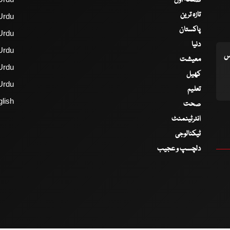
تازہ ترین
Urdu
پاکستان
Urdu
دنیا
Urdu
اس
معیشت
Urdu
کھیل
Urdu
تعلیم
lish
صحت
انٹرٹینمنٹ
ٹیکنالوجی
دلچسپ و عجیب