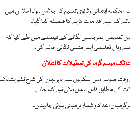
رت محکمہ ابتدائی و ثانوی تعلیم کا اجلاس ہوا۔ اجلاس میں
نے کے لیے اقدامات کرنے کا فیصلہ کیا گیا۔
میں تعلیمی ایمرجنسی لگانے کے فیصلے میں طے کیا کہ
ہ اس وقت صوبے میں اسکولوں سے باہر بچوں کی شرح تشویشناک
کے مطابق قابل عمل پلان تیار کیا جائے۔
رگرمیاں اعداد و شمار پر مبنی ہونی چاہیئیں۔