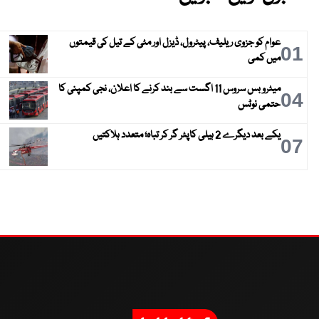
عوام کو جزوی ریلیف، پیٹرول، ڈیزل اور مٹی کے تیل کی قیمتوں
01
میں کمی
میٹرو بس سروس 11 اگست سے بند کرنے کا اعلان، نجی کمپنی کا
04
حتمی نوٹس
یکے بعد دیگرے 2 ہیلی کاپٹر گر کر تباہ؛ متعدد ہلاکتیں
07