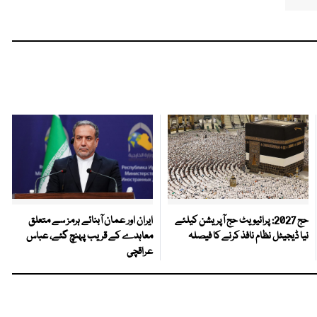
حج 2027: پرائیویٹ حج آپریشن کیلئے
ایران اور عمان آبنائے ہرمز سے متعلق
نیا ڈیجیٹل نظام نافذ کرنے کا فیصلہ
معاہدے کے قریب پہنچ گئے، عباس
عراقچی