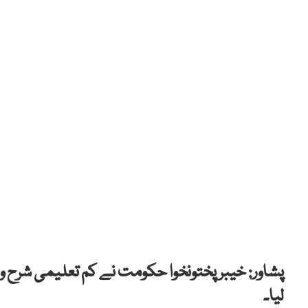
پشاور: خیبر پختونخوا حکومت نے کم تعلیمی شرح 
لیا۔