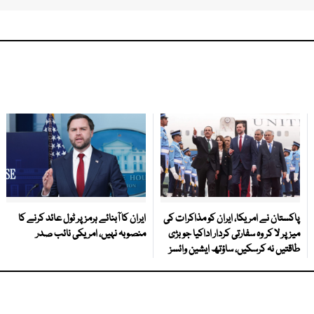
پاکستان نے امریکا، ایران کو مذاکرات کی
ایران کا آبنائے ہرمز پر ٹول عائد کرنے کا
میز پر لا کر وہ سفارتی کردار اداکیا جو بڑی
منصوبہ نہیں، امریکی نائب صدر
طاقتیں نہ کرسکیں، ساؤتھ ایشین وائسز