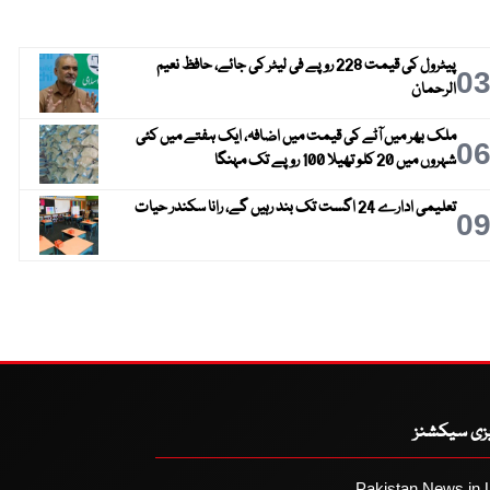
پیٹرول کی قیمت 228 روپے فی لیٹر کی جائے، حافظ نعیم
0
الرحمان
ملک بھر میں آٹے کی قیمت میں اضافہ، ایک ہفتے میں کئی
0
شہروں میں 20 کلو تھیلا 100 روپے تک مہنگا
تعلیمی ادارے 24 اگست تک بند رہیں گے، رانا سکندر حیات
0
یزی سیکشنز
Pakistan News in 