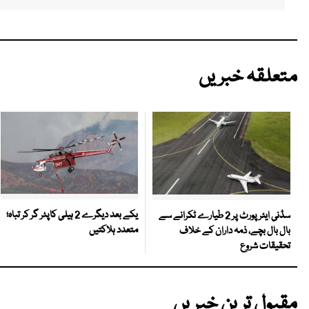
متعلقہ خبریں
یکے بعد دیگرے 2 ہیلی کاپٹر گر کر تباہ؛
سڈنی ایئرپورٹ پر 2 طیارے ٹکرانے سے
متعدد ہلاکتیں
بال بال بچے، ذمہ داران کے خلاف
تحقیقات شروع
مقبول ترین خبریں