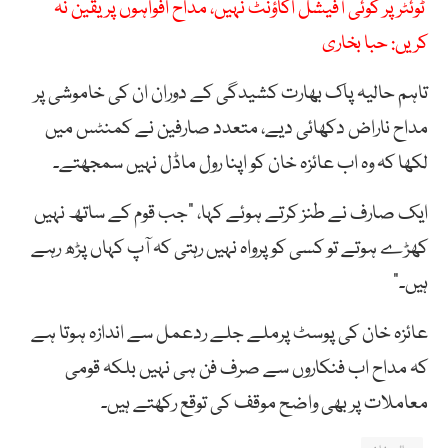
ٹوئٹر پر کوئی آفیشل اکاؤنٹ نہیں، مداح افواہوں پر یقین نہ
کریں: حبا بخاری
تاہم حالیہ پاک بھارت کشیدگی کے دوران ان کی خاموشی پر
مداح ناراض دکھائی دیے، متعدد صارفین نے کمنٹس میں
لکھا کہ وہ اب عائزہ خان کو اپنا رول ماڈل نہیں سمجھتے۔
ایک صارف نے طنز کرتے ہوئے کہا، “جب قوم کے ساتھ نہیں
کھڑے ہوتے تو کسی کو پرواہ نہیں رہتی کہ آپ کہاں پڑھ رہے
ہیں۔”
عائزہ خان کی پوسٹ پرملے جلے ردعمل سے اندازہ ہوتا ہے
کہ مداح اب فنکاروں سے صرف فن ہی نہیں بلکہ قومی
معاملات پر بھی واضح موقف کی توقع رکھتے ہیں۔