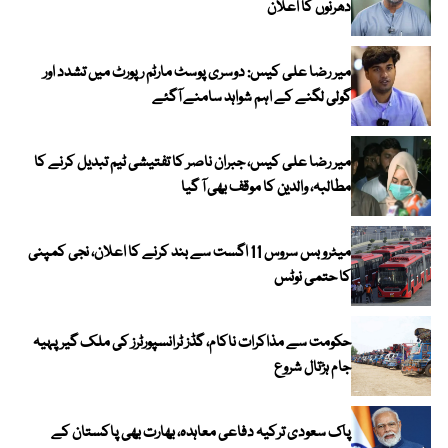
دھرنوں کا اعلان
میر رضا علی کیس: دوسری پوسٹ مارٹم رپورٹ میں تشدد اور
گولی لگنے کے اہم شواہد سامنے آگئے
میر رضا علی کیس، جبران ناصر کا تفتیشی ٹیم تبدیل کرنے کا
مطالبہ، والدین کا موقف بھی آ گیا
میٹرو بس سروس 11 اگست سے بند کرنے کا اعلان، نجی کمپنی
کا حتمی نوٹس
حکومت سے مذاکرات ناکام، گڈز ٹرانسپورٹرز کی ملک گیر پہیہ
جام ہڑتال شروع
پاک سعودی ترکیہ دفاعی معاہدہ، بھارت بھی پاکستان کے