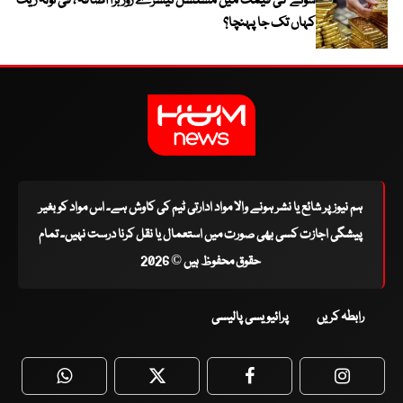
سونے کی قیمت میں مسلسل تیسرے روز بڑا اضافہ ، فی تولہ ریٹ
کہاں تک جا پہنچا؟
ہم نیوز پر شائع یا نشر ہونے والا مواد ادارتی ٹیم کی کاوش ہے۔ اس مواد کو بغیر
پیشگی اجازت کسی بھی صورت میں استعمال یا نقل کرنا درست نہیں۔ تمام
حقوق محفوظ ہیں © 2026
رابطہ کریں
پرائیویسی پالیسی
WhatsApp
Twitter
Facebook
Faceboo