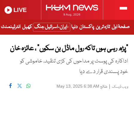
LIVE
9 Aug, 2026
صفحۂ اول
تازہ ترین
پاکستان
دنیا
ایران-اسرائیل جنگ
کھیل
انٹرٹینمنٹ
“پڑھ رہی ہوں تاکہ رول ماڈل بن سکوں” ، عائزہ خان
اداکارہ کی پوسٹ پر مداحوں کی کڑی تنقید، خاموشی کو
خود پسندی قرار دے دیا
|
شائع
May 13, 2025 6:38 AM
ویب ڈیسک