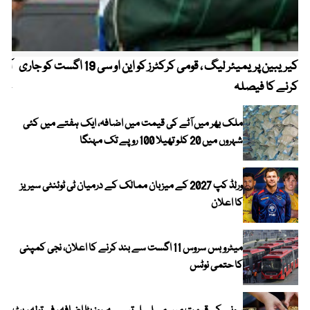
کیریبین پریمیئر لیگ ، قومی کرکٹرز کو این او سی 19 اگست کو جاری
آز
کرنے کا فیصلہ
چھی
ملک بھر میں آٹے کی قیمت میں اضافہ، ایک ہفتے میں کئی
شہروں میں 20 کلو تھیلا 100 روپے تک مہنگا
ورلڈ کپ 2027 کے میزبان ممالک کے درمیان ٹی ٹوئنٹی سیریز
کا اعلان
میٹرو بس سروس 11 اگست سے بند کرنے کا اعلان، نجی کمپنی
کا حتمی نوٹس