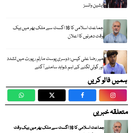
ایشین وائسز
جماعت اسلامی کا 16 اگست سے ملک بھر میں بیک
وقت دھرنوں کا اعلان
میر رضا علی کیس: دوسری پوسٹ مارٹم رپورٹ میں تشدد
اور گولی لگنے کے اہم شواہد سامنے آگئے
ہمیں فالو کریں
WhatsApp
Twitter
Facebook
Faceboo
متعلقہ خبریں
جماعت اسلامی کا 16 اگست سے ملک بھر میں بیک وقت