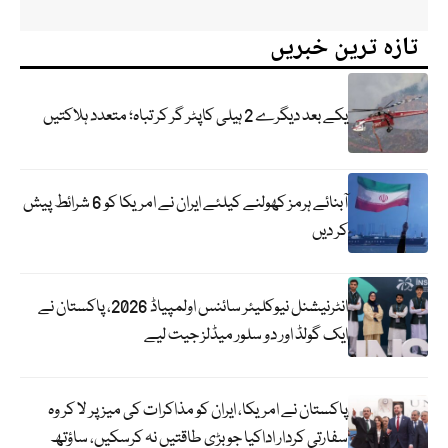
تازہ ترین خبریں
یکے بعد دیگرے 2 ہیلی کاپٹر گر کر تباہ؛ متعدد ہلاکتیں
آبنائے ہرمز کھولنے کیلئے ایران نے امریکا کو 6 شرائط پیش
کر دیں
انٹرنیشنل نیوکلیئر سائنس اولمپیاڈ 2026، پاکستان نے
ایک گولڈ اور دو سلور میڈلز جیت لیے
پاکستان نے امریکا، ایران کو مذاکرات کی میز پر لا کر وہ
سفارتی کردار اداکیا جو بڑی طاقتیں نہ کرسکیں، ساؤتھ