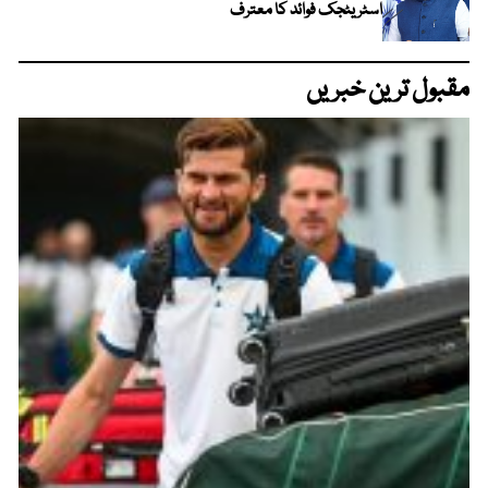
اسٹریٹجک فوائد کا معترف
مقبول ترین خبریں