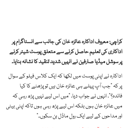
کراچی: معروف اداکارہ عائزہ خان کی جانب سے انسٹاگرام پر
اداکاری کی تعلیم حاصل کرنے سے متعلق پوسٹ شیئر کرنے
پر سوشل میڈیا صارفین نے انہیں شدید تنقید کا نشانہ بنایا۔
اداکارہ نے اپنی پوسٹ میں لکھا کہ ایک کلاس فیلو کے سوال
پر کہ “جب آپ پہلے ہی عائزہ خان ہیں تو پڑھنے کا کیا
فائدہ؟”، انہوں نے جواب دیا، “میں اس لیے نہیں پڑھ رہی کہ
میں عائزہ خان ہوں بلکہ اس لیے پڑھ رہی ہوں تاکہ اپنی بیٹی
اور مداحوں کے لیے ایک رول ماڈل بن سکوں۔”