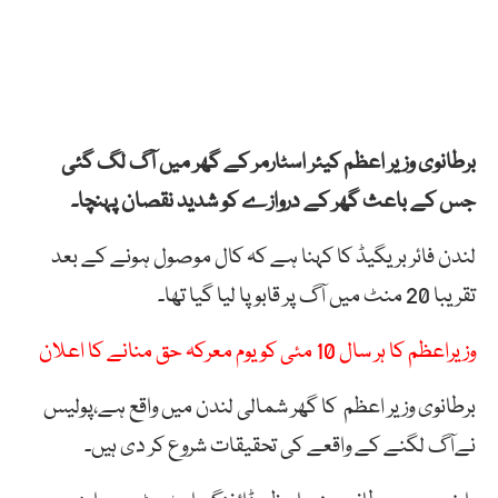
برطانوی وزیر اعظم کیئر اسٹارمر کے گھر میں آگ لگ گئی
جس کے باعث گھر کے دروازے کو شدید نقصان پہنچا۔
لندن فائر بریگیڈ کا کہنا ہے کہ کال موصول ہونے کے بعد
تقریبا 20 منٹ میں آگ پر قابو پا لیا گیا تھا۔
وزیراعظم کا ہر سال 10 مئی کو یوم معرکہ حق منانے کا اعلان
برطانوی وزیر اعظم کا گھر شمالی لندن میں واقع ہے،پولیس
نےآگ لگنے کے واقعے کی تحقیقات شروع کر دی ہیں۔