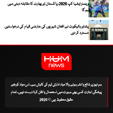
ویمنز ایشیا کپ 2026، پاکستان اور بھارت کا مقابلہ دبئی میں
ہو گا
پشاور ہائیکورٹ نے افغان شہریوں کی عارضی قیام کی درخواستیں
مسترد کر دیں
ہم نیوز پر شائع یا نشر ہونے والا مواد ادارتی ٹیم کی کاوش ہے۔ اس مواد کو بغیر
پیشگی اجازت کسی بھی صورت میں استعمال یا نقل کرنا درست نہیں۔ تمام
حقوق محفوظ ہیں © 2026