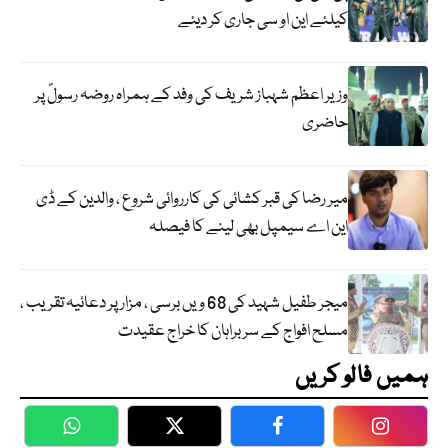
کیلئے این او سی جاری کر دیئے
وزیر اعظم شہباز شریف کی وفد کے ہمراہ روضہ رسولؐ پر
حاضری
میر رضا کی قبر کشائی کی کارروائی شروع ، والدین کے ڈی
این اے سیمپل بھی لینے کا فیصلہ
میجر طفیل شہید کی 68 ویں برسی ، مزار پر دعائیہ تقریب ،
مسلح افواج کے سربراہان کا خراج عقیدت
ہمیں فالو کریں
WhatsApp
Twitter
Facebook
Faceboo