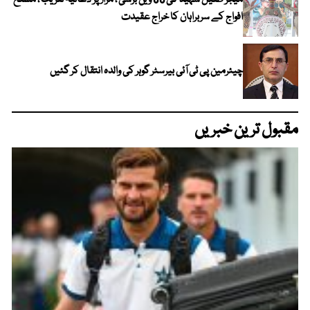
میجر طفیل شہید کی 68 ویں برسی ، مزار پر دعائیہ تقریب ، مسلح
افواج کے سربراہان کا خراج عقیدت
چیئرمین پی ٹی آئی بیرسٹر گوہر کی والدہ انتقال کر گئیں
مقبول ترین خبریں