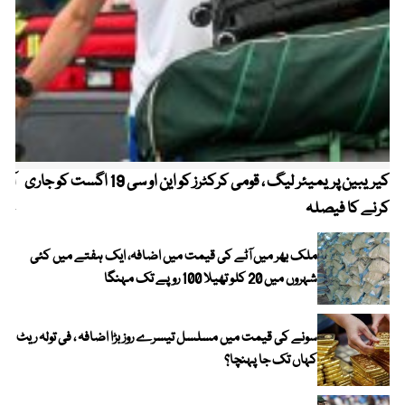
کیریبین پریمیئر لیگ ، قومی کرکٹرز کو این او سی 19 اگست کو جاری
آز
کرنے کا فیصلہ
چھی
ملک بھر میں آٹے کی قیمت میں اضافہ، ایک ہفتے میں کئی
شہروں میں 20 کلو تھیلا 100 روپے تک مہنگا
سونے کی قیمت میں مسلسل تیسرے روز بڑا اضافہ ، فی تولہ ریٹ
کہاں تک جا پہنچا؟