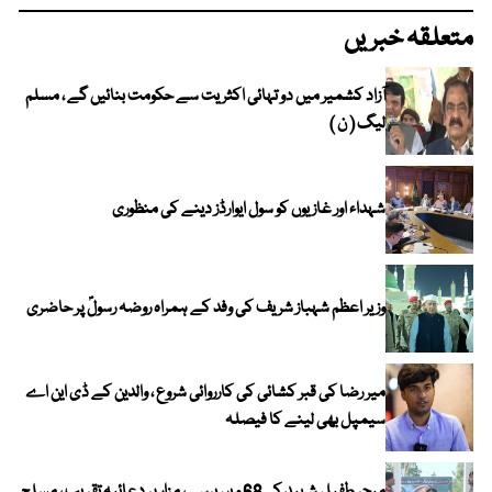
متعلقہ خبریں
آزاد کشمیر میں دو تہائی اکثریت سے حکومت بنائیں گے ، مسلم
لیگ ( ن )
شہداء اور غازیوں کو سول ایوارڈز دینے کی منظوری
وزیر اعظم شہباز شریف کی وفد کے ہمراہ روضہ رسولؐ پر حاضری
میر رضا کی قبر کشائی کی کارروائی شروع ، والدین کے ڈی این اے
سیمپل بھی لینے کا فیصلہ