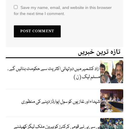
Save my name, email, and website in this browser
for the next time I comment.
تازہ ترین خبریں
آزاد کشمیر میں دو تہائی اکثریت سے حکومت بنائیں گے ،
مسلم لیگ ( ن )
شہداء اور غازیوں کو سول ایوارڈز دینے کی منظوری
پی سی بی نے قومی کرکٹرز کو بیرون ملک لیگز کھیلنے