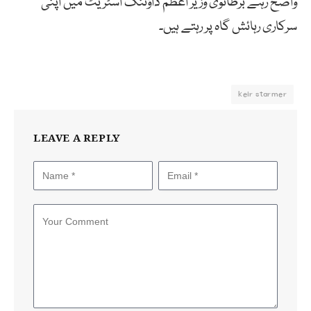
واضح رہے برطانوی وزیر اعظم ڈاؤننگ اسٹریٹ میں اپنی
سرکاری رہائش گاہ پر رہتے ہیں۔
keir starmer
LEAVE A REPLY