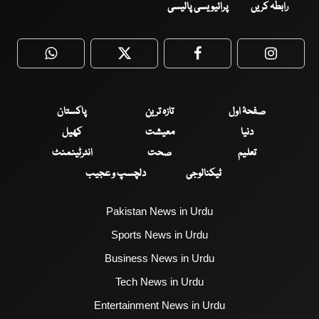
رابطہ کریں
پرائیویسی پالیسی
WhatsApp
Twitter
Facebook
Faceboo
صفحۂ اول
تازہ ترین
پاکستان
دنیا
معیشت
کھیل
تعلیم
صحت
انٹرٹینمنٹ
ٹیکنالوجی
دلچسپ و عجیب
Pakistan News in Urdu
Sports News in Urdu
Business News in Urdu
Tech News in Urdu
Entertainment News in Urdu