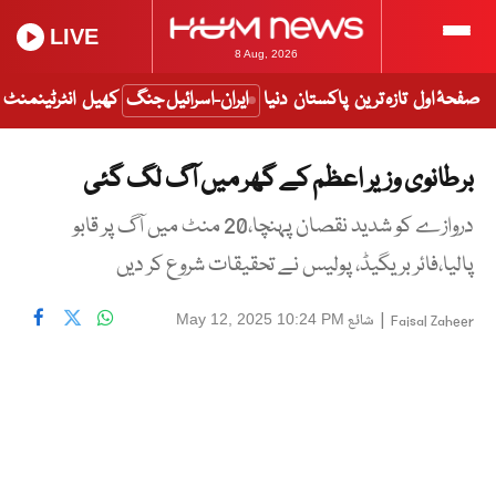
LIVE
8 Aug, 2026
صفحۂ اول
تازہ ترین
پاکستان
دنیا
ایران-اسرائیل جنگ
کھیل
انٹرٹینمنٹ
برطانوی وزیر اعظم کے گھر میں آگ لگ گئی
دروازے کو شدید نقصان پہنچا،20 منٹ میں آگ پر قابو
پالیا،فائر بریگیڈ، پولیس نے تحقیقات شروع کر دیں
|
شائع
May 12, 2025 10:24 PM
Faisal Zaheer