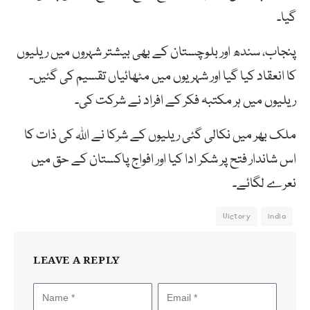
گیا۔
پنجاب، سندھ اور بلوچستان کے بھی بیشتر شہروں میں ریلیوں
کا انعقاد کیا گیا اور شہریوں میں مٹھائیاں تقسیم کی گئیں۔
ریلیوں میں ہر مکتبہ فکر کے افراد نے شرکت کی۔
ملک بھر میں نکالی گئی ریلیوں کے شرکا نے اللہ کی ذات کا
اس شاندار فتح پر شکر ادا کیا اور افواج پاکستان کے حق میں
نعرے لگائے۔
Victory
india
LEAVE A REPLY