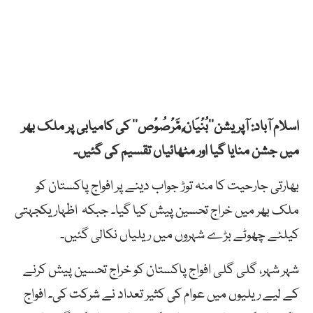
اسلام آباد: آپریشن’’بُنْيَانٌ مَّرْصُوْص‘‘ کی کامیابی پر ملک بھر
میں جشن منایا گیا اور مٹھائیاں تقسیم کی گئیں۔
بھارتی جارحیت کا منہ توڑ جواب دینے پر افواج پاکستان کو
ملک بھر میں خراج تحسین پیش کیا گیا۔ جبکہ اظہار یکجہتی
کیلئے چھوٹے بڑے شہروں میں ریلیاں نکالی گئیں۔
شہر شہر، گلی گلی افواج پاکستان کو خراج تحسین پیش کرنے
کے لیے ریلیوں میں عوام کی کثیر تعداد نے شرکت کی۔ افواج