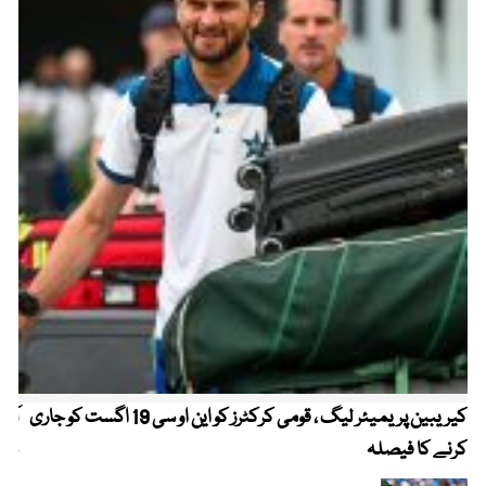
کیریبین پریمیئر لیگ ، قومی کرکٹرز کو این او سی 19 اگست کو جاری
آز
کرنے کا فیصلہ
چھی