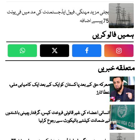
بجلی مزید مہنگی، فیول ایڈجسٹمنٹ کی مد میں فی یونٹ
75 پیسے اضافہ
ہمیں فالو کریں
WhatsApp
Twitter
Facebook
Faceboo
متعلقہ خبریں
معرکہ حق کے بعد پاکستان کو ایک کے بعد ایک کامیابی ملی،
عطا تارڑ
انسانی اعضاء کی غیر قانونی فروخت کیس، گرفتار چینی باشندوں
نے ضمانت کیلئے ہائیکورٹ سے رجوع کرلیا