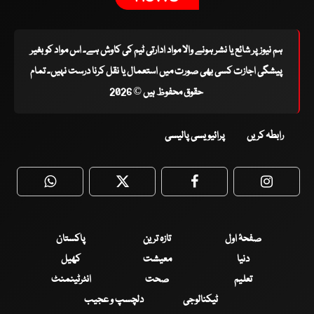
ہم نیوز پر شائع یا نشر ہونے والا مواد ادارتی ٹیم کی کاوش ہے۔ اس مواد کو بغیر
پیشگی اجازت کسی بھی صورت میں استعمال یا نقل کرنا درست نہیں۔ تمام
حقوق محفوظ ہیں © 2026
رابطہ کریں
پرائیویسی پالیسی
WhatsApp
Twitter
Facebook
Faceboo
صفحۂ اول
تازہ ترین
پاکستان
دنیا
معیشت
کھیل
تعلیم
صحت
انٹرٹینمنٹ
ٹیکنالوجی
دلچسپ و عجیب