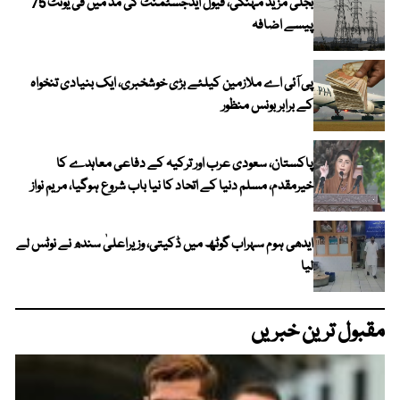
بجلی مزید مہنگی، فیول ایڈجسٹمنٹ کی مد میں فی یونٹ 75
پیسے اضافہ
پی آئی اے ملازمین کیلئے بڑی خوشخبری، ایک بنیادی تنخواہ
کے برابر بونس منظور
پاکستان، سعودی عرب اور ترکیہ کے دفاعی معاہدے کا
خیرمقدم، مسلم دنیا کے اتحاد کا نیا باب شروع ہوگیا، مریم نواز
ایدھی ہوم سہراب گوٹھ میں ڈکیتی، وزیراعلیٰ سندھ نے نوٹس لے
لیا
مقبول ترین خبریں