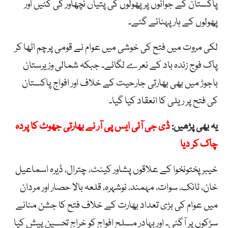
پاکستان کے جوانوں پر پھولوں کی پتیاں نچھاور کی گئیں اور
پھولوں کے ہار پہنائے گئے۔
لکی مروت میں فتح کی خوشی میں عوام نے قومی پرچم اٹھا کر
پاک فوج زندہ باد کے نعرے لگائے۔ جبکہ شمالی وزیرستان
باجوڑ میں بھی بھارتی جارحیت کے خلاف اور افواج پاکستان
کی فتح پر ریلی کا انعقاد کیا گیا۔
یہ بھی پڑھیں:
ڈی جی آئی ایس پی آر نے بھارتی جھوٹ کا پردہ
چاک کر دیا
خیبر پختونخوا کے علاقوں پشاور کینٹ، چترال، ڈیرہ اسماعیل
خان، ٹانک، سوات، مہمند، نوشہرہ، قلعہ بالا حصار اور مردان
میں عوام کی بڑی تعداد بھارت کے خلاف فتح کا جشن منانے
سڑکوں پر آگئی۔ اور بہادر مسلح افواج کو خراج تحسین پیش کیا