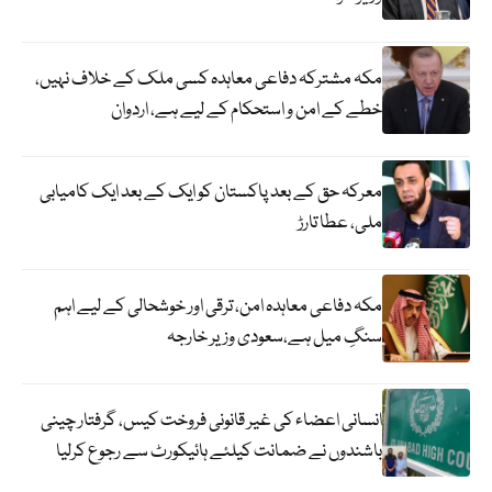
مکہ مشترکہ دفاعی معاہدہ کسی ملک کے خلاف نہیں،
خطے کے امن و استحکام کے لیے ہے، اردوان
معرکہ حق کے بعد پاکستان کو ایک کے بعد ایک کامیابی
ملی، عطا تارڑ
مکہ دفاعی معاہدہ امن، ترقی اور خوشحالی کے لیے اہم
سنگِ میل ہے،سعودی وزیر خارجہ
انسانی اعضاء کی غیر قانونی فروخت کیس، گرفتار چینی
باشندوں نے ضمانت کیلئے ہائیکورٹ سے رجوع کرلیا