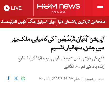
LIVE
7 Aug, 2026
صفحۂ اول
تازہ ترین
پاکستان
دنیا
ایران-اسرائیل جنگ
کھیل
انٹرٹینمنٹ
آپریشن’’بُنْيَانٌ مَّرْصُوْص‘‘ کی کامیابی، ملک بھر
میں جشن، مٹھائیاں تقسیم
فتح کی خوشی میں عوام نے قومی پرچم اٹھا کر پاک فوج
زندہ باد کے نعرے لگائے
|
شائع
May 11, 2025 3:56 PM
Ahmed Hussain