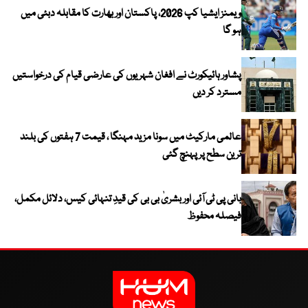
ویمنز ایشیا کپ 2026، پاکستان اور بھارت کا مقابلہ دبئی میں
ہو گا
پشاور ہائیکورٹ نے افغان شہریوں کی عارضی قیام کی درخواستیں
مسترد کر دیں
عالمی مارکیٹ میں سونا مزید مہنگا ، قیمت 7 ہفتوں کی بلند
ترین سطح پر پہنچ گئی
بانی پی ٹی آئی اور بشریٰ بی بی کی قیدِ تنہائی کیس، دلائل مکمل،
فیصلہ محفوظ