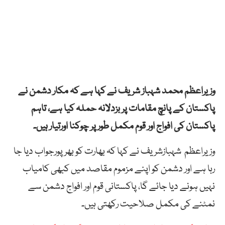
وزیراعظم محمد شہباز شریف نے کہا ہے کہ مکار دشمن نے
پاکستان کے پانچ مقامات پر بزدلانہ حملہ کیا ہے، تاہم
پاکستان کی افواج اور قوم مکمل طور پر چوکنا اورتیار ہیں۔
وزیراعظم شہبازشریف نے کہا کہ بھارت کو بھرپورجواب دیا جا
رہا ہے اور دشمن کو اپنے مزموم مقاصد میں کبھی کامیاب
نہیں ہونے دیا جائے گا، پاکستانی قوم اور افواج دشمن سے
نمٹنے کی مکمل صلاحیت رکھتی ہیں۔