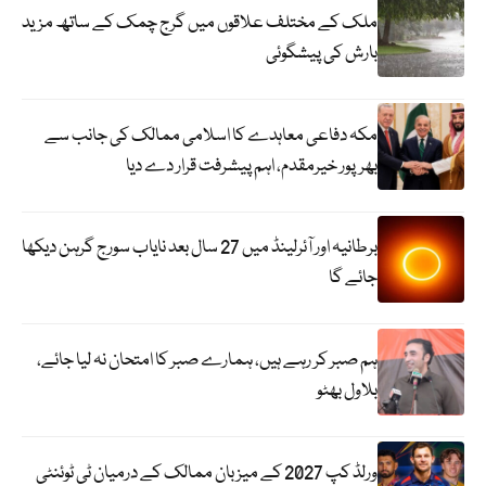
ملک کے مختلف علاقوں میں گرج چمک کے ساتھ مزید
بارش کی پیشگوئی
مکہ دفاعی معاہدے کا اسلامی ممالک کی جانب سے
بھرپور خیرمقدم، اہم پیشرفت قرار دے دیا
برطانیہ اور آئرلینڈ میں 27 سال بعد نایاب سورج گرہن دیکھا
جائے گا
ہم صبر کر رہے ہیں، ہمارے صبر کا امتحان نہ لیا جائے،
بلاول بھٹو
ورلڈ کپ 2027 کے میزبان ممالک کے درمیان ٹی ٹوئنٹی