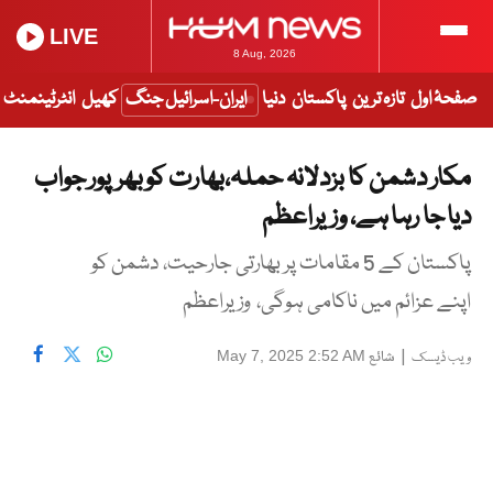
LIVE
8 Aug, 2026
صفحۂ اول
تازہ ترین
پاکستان
دنیا
ایران-اسرائیل جنگ
کھیل
انٹرٹینمنٹ
مکار دشمن کا بزدلانہ حملہ،بھارت کو بھرپور جواب
دیا جا رہا ہے، وزیراعظم
پاکستان کے 5 مقامات پر بھارتی جارحیت، دشمن کو
اپنے عزائم میں ناکامی ہوگی، وزیراعظم
|
شائع
May 7, 2025 2:52 AM
ویب ڈیسک