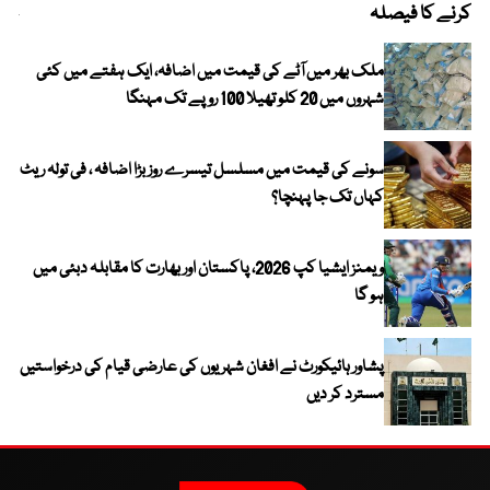
کرنے کا فیصلہ
چھی
ملک بھر میں آٹے کی قیمت میں اضافہ، ایک ہفتے میں کئی
شہروں میں 20 کلو تھیلا 100 روپے تک مہنگا
سونے کی قیمت میں مسلسل تیسرے روز بڑا اضافہ ، فی تولہ ریٹ
کہاں تک جا پہنچا؟
ویمنز ایشیا کپ 2026، پاکستان اور بھارت کا مقابلہ دبئی میں
ہو گا
پشاور ہائیکورٹ نے افغان شہریوں کی عارضی قیام کی درخواستیں
مسترد کر دیں