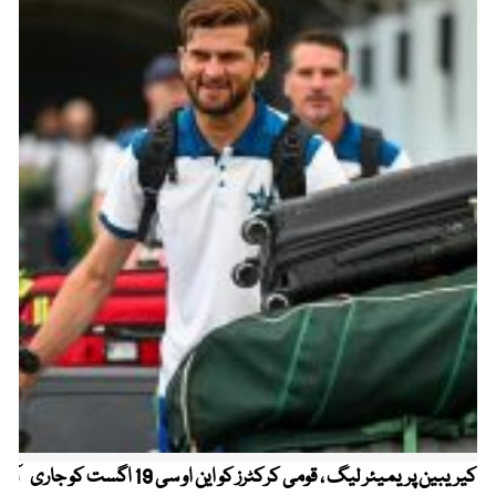
کیریبین پریمیئر لیگ ، قومی کرکٹرز کو این او سی 19 اگست کو جاری
آز