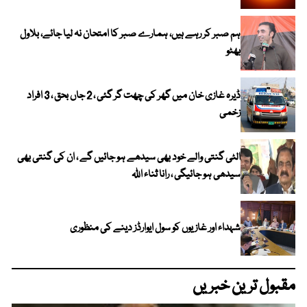
ہم صبر کر رہے ہیں، ہمارے صبر کا امتحان نہ لیا جائے، بلاول
بھٹو
ڈیرہ غازی خان میں گھر کی چھت گر گئی ، 2 جاں بحق ، 3 افراد
زخمی
الٹی گنتی والے خود بھی سیدھے ہو جائیں گے ، ان کی گنتی بھی
سیدھی ہو جائیگی ، رانا ثناء اللہ
شہداء اور غازیوں کو سول ایوارڈز دینے کی منظوری
مقبول ترین خبریں