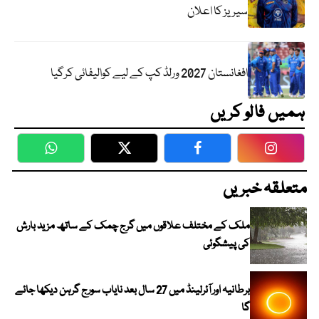
سیریز کا اعلان
افغانستان 2027 ورلڈ کپ کے لیے کوالیفائی کرگیا
ہمیں فالو کریں
WhatsApp
Twitter
Facebook
Faceboo
متعلقہ خبریں
ملک کے مختلف علاقوں میں گرج چمک کے ساتھ مزید بارش
کی پیشگوئی
برطانیہ اور آئرلینڈ میں 27 سال بعد نایاب سورج گرہن دیکھا جائے
گا