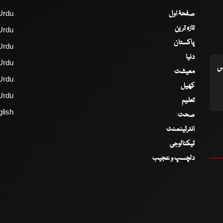
صفحۂ اول
Urdu
تازہ ترین
Urdu
پاکستان
Urdu
دنیا
Urdu
اس
معیشت
Urdu
کھیل
Urdu
تعلیم
lish
صحت
انٹرٹینمنٹ
ٹیکنالوجی
دلچسپ و عجیب