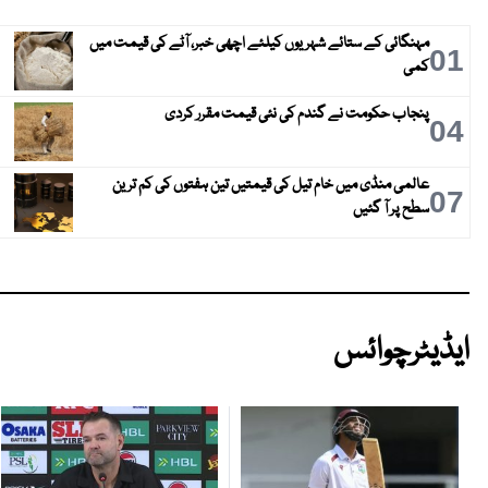
مہنگائی کے ستائے شہریوں کیلئے اچھی خبر، آٹے کی قیمت میں
01
کمی
پنجاب حکومت نے گندم کی نئی قیمت مقرر کردی
04
عالمی منڈی میں خام تیل کی قیمتیں تین ہفتوں کی کم ترین
07
سطح پر آ گئیں
ایڈیٹرچوائس