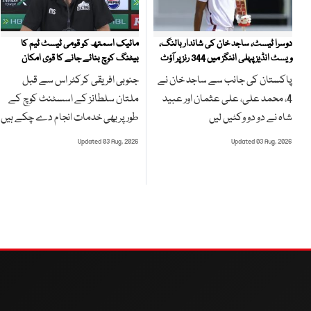
مائیک اسمتھ کو قومی ٹیسٹ ٹیم کا
دوسرا ٹیسٹ، ساجد خان کی شاندار بالنگ،
بیٹنگ کوچ بنائے جانے کا قوی امکان
ویسٹ انڈیز پہلی اننگز میں 344 رنز پر آؤٹ
جنوبی افریقی کرکٹر اس سے قبل
پاکستان کی جانب سے ساجد خان نے
ملتان سلطانز کے اسسٹنٹ کوچ کے
4، محمد علی، علی عثمان اور عبید
طور پر بھی خدمات انجام دے چکے ہیں
شاہ نے دو دو وکٹیں لیں
Updated 03 Aug, 2026
Updated 03 Aug, 2026