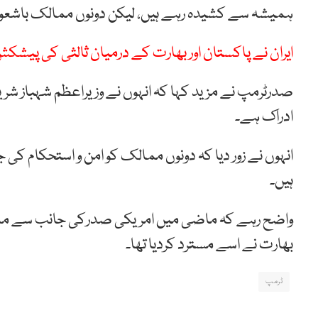
ہمیشہ سے کشیدہ رہے ہیں، لیکن دونوں ممالک باشعور
ایران نے پاکستان اور بھارت کے درمیان ثالثی کی پیشک
صدرٹرمپ نے مزید کہا کہ انہوں نے وزیراعظم شہباز شریف
ادراک ہے۔
انہوں نے زور دیا کہ دونوں ممالک کو امن و استحکام کی 
ہیں۔
واضح رہے کہ ماضی میں امریکی صدرکی جانب سے مسئ
بھارت نے اسے مسترد کردیا تھا۔
ٹرمپ