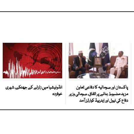
پاکستان اور صومالیہ کا دفاعی تعاون
انڈونیشیا میں زلزلے کے جھٹکے، شہری
مزید مضبوط بنانے پر اتفاق، صومالی وزیر
خوفزدہ
دفاع کی نیول اور ایئرہیڈ کوارٹرز آمد