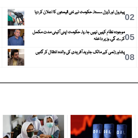
پیٹرول اور ڈیزل سستا، حکومت نے نئی قیمتوں کا اعلان کر دیا
3
02
موجودہ نظام کہیں نہیں جا رہا، حکومت اپنی آئینی مدت مکمل
6
05
کرے گی، وزیر داخلہ
پشاور زلمی کے مالک جاوید آفریدی کی والدہ انتقال کر گئیں
9
08