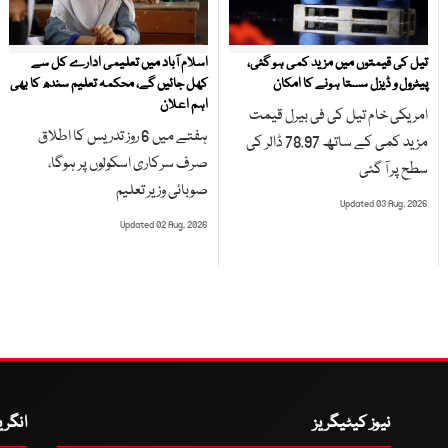
تیل کی قیمتوں میں مزید کمی ہو گئی،
اسلام آباد میں تعلیمی ادارے کل سے
پیٹرول و ڈیزل سستا ہونے کا امکان
کھل جائیں گے، محکمہ تعلیم سندھ کا بھی
اہم اعلان
امریکی خام تیل کی فی بیرل قیمت
ہفتے میں 6 روز تدریس کا اطلاق
مزید کمی کے ساتھ 78.97 ڈالر کی
صرف سرکاری اسکولوں پر ہوگا،
سطح پر آ گئی
صوبائی وزیر تعلیم
Updated 03 Aug, 2026
Updated 02 Aug, 2026
نیوز کیٹیگریز
انگر