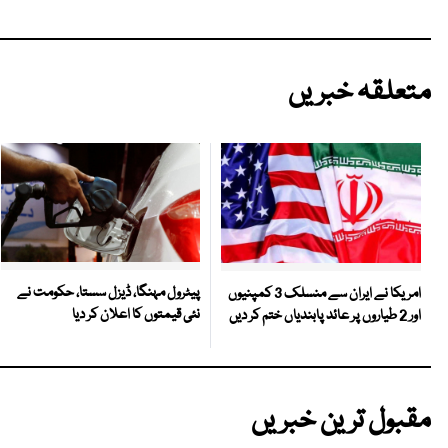
متعلقہ خبریں
پیٹرول مہنگا، ڈیزل سستا، حکومت نے
امریکا نے ایران سے منسلک 3 کمپنیوں
نئی قیمتوں کا اعلان کر دیا
اور 2 طیاروں پر عائد پابندیاں ختم کر دیں
مقبول ترین خبریں