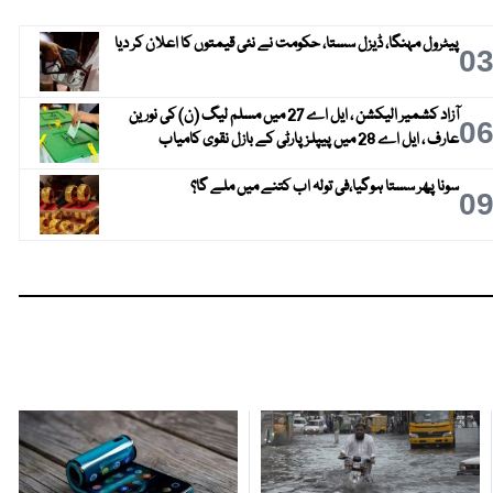
پیٹرول مہنگا، ڈیزل سستا، حکومت نے نئی قیمتوں کا اعلان کر دیا
0
آزاد کشمیر الیکشن ، ایل اے 27 میں مسلم لیگ (ن) کی نورین
0
عارف ، ایل اے 28 میں پیپلز پارٹی کے بازل نقوی کامیاب
سونا پھر سستا ہوگیا،فی تولہ اب کتنے میں ملے گا؟
0