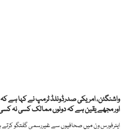
واشنگٹن، امریکی صدرڈونلڈ ٹرمپ نے کہا ہے کہ پا
اور مجھے یقین ہے کہ دونوں ممالک کسی نہ کسی
ایئرفورس ون میں صحافیوں سے غیررسمی گفتگو کرتے ہو