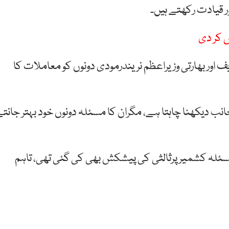
 قیادت رکھتے ہیں۔
ش کر دی
 اور بھارتی وزیراعظم نریندرمودی دونوں کو معاملات کا
جانب دیکھنا چاہتا ہے، مگران کا مسئلہ دونوں خود بہتر جانت
لہ کشمیرپرثالثی کی پیشکش بھی کی گئی تھی، تاہم