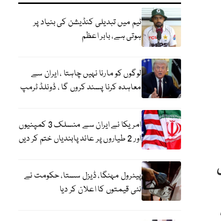
ٹیم میں تبدیلی کنڈیشن کی بنیاد پر
ہوتی ہے، بابر اعظم
لوگوں کو مارنا نہیں چاہتا ، ایران سے
معاہدہ کرنا پسند کروں گا ، ڈونلڈ ٹرمپ
امریکا نے ایران سے منسلک 3 کمپنیوں
اور 2 طیاروں پر عائد پابندیاں ختم کر دیں
پیٹرول مہنگا، ڈیزل سستا، حکومت نے
نئی قیمتوں کا اعلان کر دیا