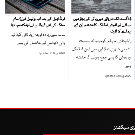
4 اگست تک دریاؤں میں پانی کے بہاؤ میں
فولڈ ایبل کے بعد اب رولیبل فون؟ سام
اضافے اور فلیش فلڈنگ کا خدشہ، این ڈی
سنگ کی نئی ڈیوائس نے تہلکہ مچا دیا
ایم اے کا الرٹ
سب سے زیادہ توجہ زیڈ نائن کوڈ نیم
راولپنڈی، جہلم، گوجرانوالہ سمیت
والی ڈیوائس نے حاصل کی ہے
نشیبی شہری علاقوں میں اربن فلڈنگ
Updated 01 Aug, 2026
اور بارش کا پانی جمع ہونے کا خدشہ
ہے
Updated 02 Aug, 2026
یزی سیکشنز