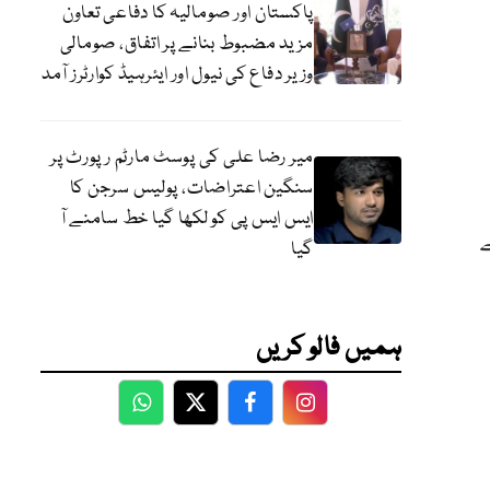
پاکستان اور صومالیہ کا دفاعی تعاون
مزید مضبوط بنانے پر اتفاق، صومالی
وزیر دفاع کی نیول اور ایئرہیڈ کوارٹرز آمد
میر رضا علی کی پوسٹ مارٹم رپورٹ پر
سنگین اعتراضات، پولیس سرجن کا
ایس ایس پی کو لکھا گیا خط سامنے آ
ے
گیا
ہمیں فالو کریں
WhatsApp
Twitter
Facebook
Facebook