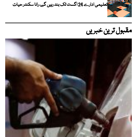
تعلیمی ادارے 24 اگست تک بند رہیں گے، رانا سکندر حیات
مقبول ترین خبریں