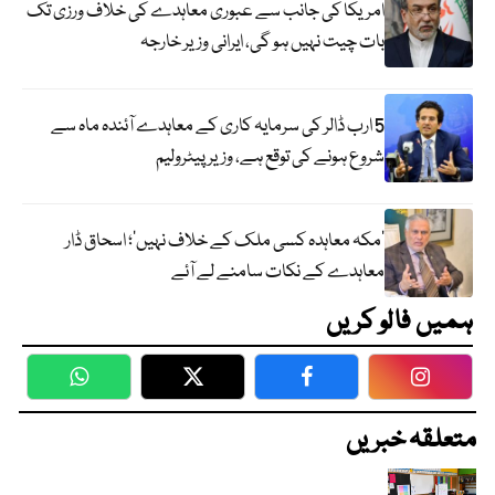
امریکا کی جانب سے عبوری معاہدے کی خلاف ورزی تک
بات چیت نہیں ہو گی، ایرانی وزیر خارجہ
5 ارب ڈالر کی سرمایہ کاری کے معاہدے آئندہ ماہ سے
شروع ہونے کی توقع ہے، وزیر پیٹرولیم
‘مکہ معاہدہ کسی ملک کے خلاف نہیں’؛ اسحاق ڈار
معاہدے کے نکات سامنے لے آئے
ہمیں فالو کریں
WhatsApp
Twitter
Facebook
Faceboo
متعلقہ خبریں