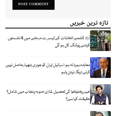
تازہ ترین خبریں
آزاد کشمیر انتخابات کے تیسرے مرحلے میں 4 نشستوں
کیلئے پولنگ کل ہو گی
معاہدہ ہو یا نہ ہو، اسرائیل ایران کو جوہری ہتھیارحاصل نہیں
کرنے دیگا، نیتن یاہو
خیبر پختونخوا کی تحصیل غازی صوبہ پنجاب میں شامل؟
حقیقت کیا ہے؟