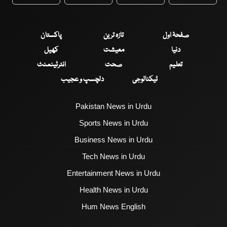
WhatsApp
Twitter
Facebook
Faceboo
صفحۂ اول
تازہ ترین
پاکستان
دنیا
معیشت
کھیل
تعلیم
صحت
انٹرٹینمنٹ
ٹیکنالوجی
دلچسپ و عجیب
Pakistan News in Urdu
Sports News in Urdu
Business News in Urdu
Tech News in Urdu
Entertainment News in Urdu
Health News in Urdu
Hum News English