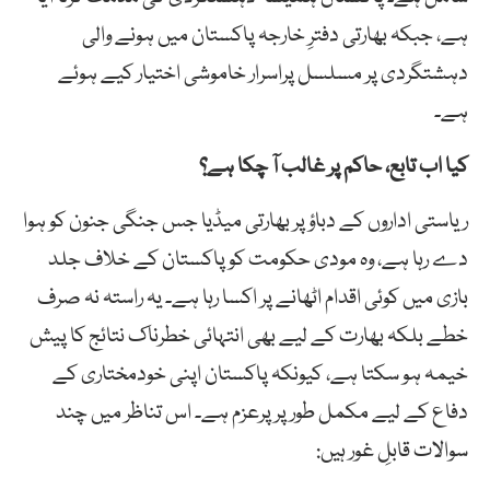
ہے، جبکہ بھارتی دفترِ خارجہ پاکستان میں ہونے والی
دہشتگردی پر مسلسل پراسرار خاموشی اختیار کیے ہوئے
ہے۔
کیا اب تابع، حاکم پر غالب آ چکا ہے؟
ریاستی اداروں کے دباؤ پر بھارتی میڈیا جس جنگی جنون کو ہوا
دے رہا ہے، وہ مودی حکومت کو پاکستان کے خلاف جلد
بازی میں کوئی اقدام اٹھانے پر اکسا رہا ہے۔ یہ راستہ نہ صرف
خطے بلکہ بھارت کے لیے بھی انتہائی خطرناک نتائج کا پیش
خیمہ ہو سکتا ہے، کیونکہ پاکستان اپنی خودمختاری کے
دفاع کے لیے مکمل طور پر پرعزم ہے۔ اس تناظر میں چند
سوالات قابلِ غور ہیں: