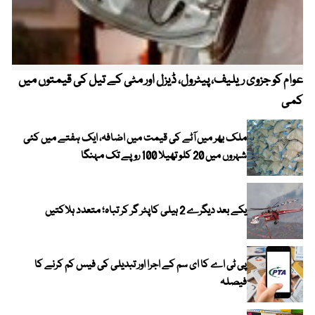
عوام کو جزوی ریلیف، پیٹرول، ڈیزل اور مٹی کے تیل کی قیمتوں میں
4 روز میں سونے کی قیمت میں بڑا اضافہ
کمی
ملک بھر میں آٹے کی قیمت میں اضافہ، ایک ہفتے میں کئی
شہروں میں 20 کلو تھیلا 100 روپے تک مہنگا
یکے بعد دیگرے 2 ہیلی کاپٹر گر کر تباہ؛ متعدد ہلاکتیں
پی ٹی اے کا ای سم کے اجرا اور تبدیلی کی فیس کم کرنے کا
فیصلہ