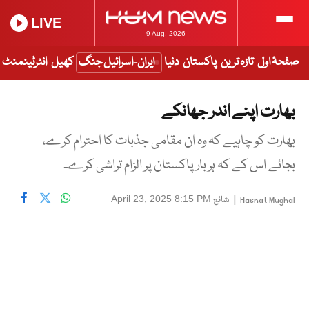
LIVE
9 Aug, 2026
صفحۂ اول
تازہ ترین
پاکستان
دنیا
ایران-اسرائیل جنگ
کھیل
انٹرٹینمنٹ
بھارت اپنے اندر جھانکے
بھارت کو چاہیے کہ وہ ان مقامی جذبات کا احترام کرے،
بجائے اس کے کہ ہر بار پاکستان پر الزام تراشی کرے۔
|
شائع
April 23, 2025 8:15 PM
Hasnat Mughal