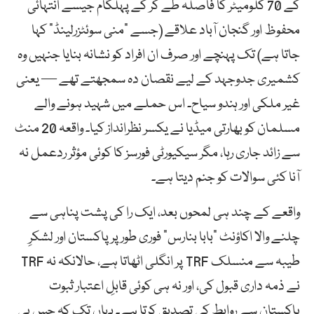
کے 70 کلومیٹر کا فاصلہ طے کر کے پہلگام جیسے انتہائی
محفوظ اور گنجان آباد علاقے (جسے “منی سوئٹزرلینڈ” کہا
جاتا ہے) تک پہنچے اور صرف ان افراد کو نشانہ بنایا جنہیں وہ
کشمیری جدوجہد کے لیے نقصان دہ سمجھتے تھے — یعنی
غیر ملکی اور ہندو سیاح۔ اس حملے میں شہید ہونے والے
مسلمان کو بھارتی میڈیا نے یکسر نظرانداز کیا۔ واقعہ 20 منٹ
سے زائد جاری رہا، مگر سیکیورٹی فورسز کا کوئی مؤثر ردعمل نہ
آنا کئی سوالات کو جنم دیتا ہے۔
واقعے کے چند ہی لمحوں بعد، ایک را کی پشت پناہی سے
چلنے والا اکاؤنٹ “بابا بنارس” فوری طور پر پاکستان اور لشکرِ
طیبہ سے منسلک TRF پر انگلی اٹھاتا ہے، حالانکہ نہ TRF
نے ذمہ داری قبول کی، اور نہ ہی کوئی قابلِ اعتبار ثبوت
پاکستان سے روابط کی تصدیق کرتا ہے۔ یہاں تک کہ جس پی