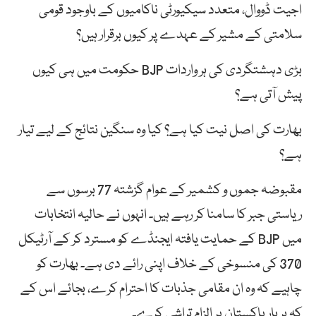
اجیت ڈووال، متعدد سیکیورٹی ناکامیوں کے باوجود قومی
سلامتی کے مشیر کے عہدے پر کیوں برقرار ہیں؟
بڑی دہشتگردی کی ہر واردات BJP حکومت میں ہی کیوں
پیش آتی ہے؟
بھارت کی اصل نیت کیا ہے؟ کیا وہ سنگین نتائج کے لیے تیار
ہے؟
مقبوضہ جموں و کشمیر کے عوام گزشتہ 77 برسوں سے
ریاستی جبر کا سامنا کر رہے ہیں۔ انہوں نے حالیہ انتخابات
میں BJP کے حمایت یافتہ ایجنڈے کو مسترد کر کے آرٹیکل
370 کی منسوخی کے خلاف اپنی رائے دی ہے۔ بھارت کو
چاہیے کہ وہ ان مقامی جذبات کا احترام کرے، بجائے اس کے
کہ ہر بار پاکستان پر الزام تراشی کرے۔