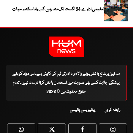
تعلیمی ادارے 24 اگست تک بند رہیں گے، رانا سکندر حیات
ہم نیوز پر شائع یا نشر ہونے والا مواد ادارتی ٹیم کی کاوش ہے۔ اس مواد کو بغیر
پیشگی اجازت کسی بھی صورت میں استعمال یا نقل کرنا درست نہیں۔ تمام
حقوق محفوظ ہیں © 2026
رابطہ کریں
پرائیویسی پالیسی