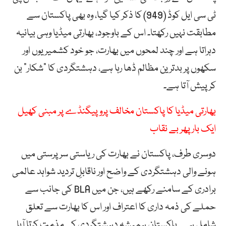
ٹی سی ایل کوڈ (949) کا ذکر کیا گیا، وہ بھی پاکستان سے
مطابقت نہیں رکھتا۔ اس کے باوجود، بھارتی میڈیا وہی بیانیہ
دہراتا ہے اور چند لمحوں میں بھارت، جو خود کشمیریوں اور
سکھوں پر بدترین مظالم ڈھا رہا ہے، دہشتگردی کا “شکار” بن
کر پیش آتا ہے۔
بھارتی میڈیا کا پاکستان مخالف پروپیگنڈے پر مبنی کھیل
ایک بار پھر بے نقاب
دوسری طرف، پاکستان نے بھارت کی ریاستی سرپرستی میں
ہونے والی دہشتگردی کے واضح اور ناقابلِ تردید شواہد عالمی
برادری کے سامنے رکھے ہیں، جن میں BLA کی جانب سے
حملے کی ذمہ داری کا اعتراف اور اس کا بھارت سے تعلق
شامل ہے۔ پاکستان ہمیشہ دہشتگردی کی مذمت کرتا آیا