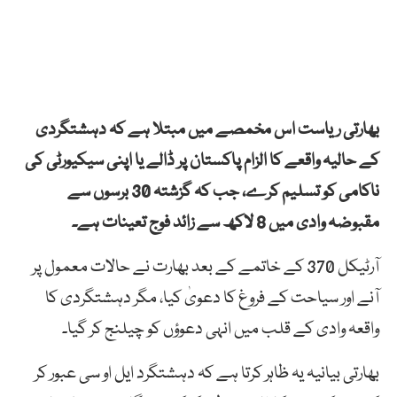
بھارتی ریاست اس مخمصے میں مبتلا ہے کہ دہشتگردی
کے حالیہ واقعے کا الزام پاکستان پر ڈالے یا اپنی سیکیورٹی کی
ناکامی کو تسلیم کرے، جب کہ گزشتہ 30 برسوں سے
مقبوضہ وادی میں 8 لاکھ سے زائد فوج تعینات ہے۔
آرٹیکل 370 کے خاتمے کے بعد بھارت نے حالات معمول پر
آنے اور سیاحت کے فروغ کا دعویٰ کیا، مگر دہشتگردی کا
واقعہ وادی کے قلب میں انہی دعوؤں کو چیلنج کر گیا۔
بھارتی بیانیہ یہ ظاہر کرتا ہے کہ دہشتگرد ایل او سی عبور کر