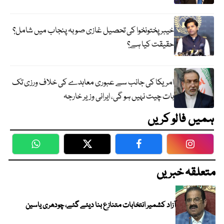
خیبر پختونخوا کی تحصیل غازی صوبہ پنجاب میں شامل؟
حقیقت کیا ہے؟
امریکا کی جانب سے عبوری معاہدے کی خلاف ورزی تک
بات چیت نہیں ہو گی، ایرانی وزیر خارجہ
ہمیں فالو کریں
WhatsApp
Twitter
Facebook
Faceboo
متعلقہ خبریں
آزاد کشمیر انتخابات متنازع بنا دیئے گئے، چودھری یاسین