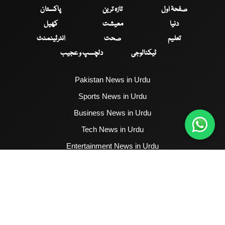
صفحۂ اول
تازہ ترین
پاکستان
دنیا
معیشت
کھیل
تعلیم
صحت
انٹرٹینمنٹ
ٹیکنالوجی
دلچسپ و عجیب
Pakistan News in Urdu
Sports News in Urdu
Business News in Urdu
Tech News in Urdu
Entertainment News in Urdu
Health News in Urdu
Hum News English