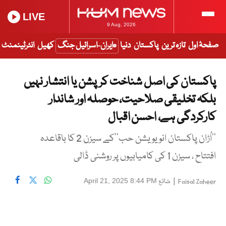
LIVE
9 Aug, 2026
صفحۂ اول
تازہ ترین
پاکستان
دنیا
ایران-اسرائیل جنگ
کھیل
انٹرٹینمنٹ
پاکستان کی اصل شناخت کرپشن یا انتشار نہیں
بلکہ تخلیقی صلاحیت، حوصلہ اور شاندار
کارکردگی ہے، احسن اقبال
’’اُڑان پاکستان انویویشن حب‘‘کے سیزن 2 کا باقاعدہ
افتتاح ، سیزن 1 کی کامیابیوں پر روشنی ڈالی
|
شائع
April 21, 2025 8:44 PM
Faisal Zaheer