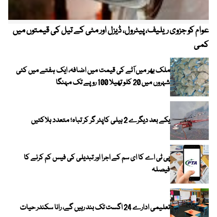
عوام کو جزوی ریلیف، پیٹرول، ڈیزل اور مٹی کے تیل کی قیمتوں میں
4 روز میں سونے کی قیمت میں بڑا اضافہ
کمی
ملک بھر میں آٹے کی قیمت میں اضافہ، ایک ہفتے میں کئی
شہروں میں 20 کلو تھیلا 100 روپے تک مہنگا
یکے بعد دیگرے 2 ہیلی کاپٹر گر کر تباہ؛ متعدد ہلاکتیں
پی ٹی اے کا ای سم کے اجرا اور تبدیلی کی فیس کم کرنے کا
فیصلہ
تعلیمی ادارے 24 اگست تک بند رہیں گے، رانا سکندر حیات