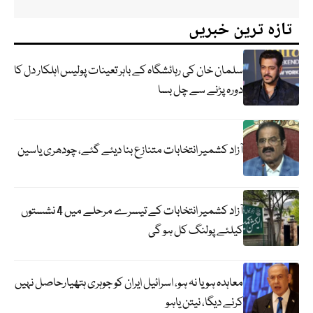
تازہ ترین خبریں
سلمان خان کی رہائشگاہ کے باہر تعینات پولیس اہلکار دل کا
دورہ پڑنے سے چل بسا
آزاد کشمیر انتخابات متنازع بنا دیئے گئے، چودھری یاسین
آزاد کشمیر انتخابات کے تیسرے مرحلے میں 4 نشستوں
کیلئے پولنگ کل ہو گی
معاہدہ ہو یا نہ ہو، اسرائیل ایران کو جوہری ہتھیارحاصل نہیں
کرنے دیگا، نیتن یاہو