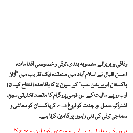
وفاقی وزیر برائے منصوبہ بندی، ترقی و خصوصی اقدامات،
احسن اقبال نے اسلام آباد میں منعقدہ ایک تقریب میں “اُڑان
پاکستان انویویشن حب” کے سیزن 2 کا باقاعدہ افتتاح کیا۔ 10
ارب روپے مالیت کے اس قومی پروگرام کا مقصد تخلیقی سوچ،
اشتراکِ عمل اور جدت کو فروغ دے کر پاکستان کو معاشی و
سماجی ترقی کی نئی راہوں پر گامزن کرنا ہے۔
نہروں کے معاملے پر سیاسی جماعتوں کو پرامن احتجاج کا