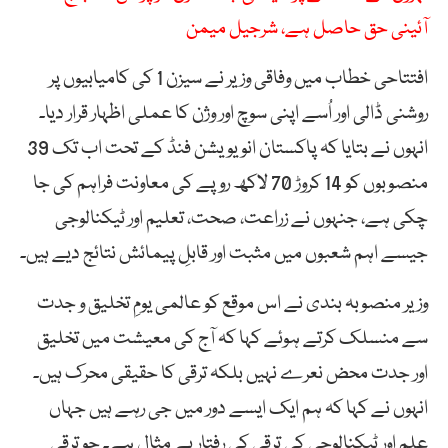
آئینی حق حاصل ہے، شرجیل میمن
افتتاحی خطاب میں وفاقی وزیر نے سیزن 1 کی کامیابیوں پر
روشنی ڈالی اور اُسے اپنی سوچ اور وژن کا عملی اظہار قرار دیا۔
انہوں نے بتایا کہ پاکستان انویویشن فنڈ کے تحت اب تک 39
منصوبوں کو 14 کروڑ 70 لاکھ روپے کی معاونت فراہم کی جا
چکی ہے، جنہوں نے زراعت، صحت، تعلیم اور ٹیکنالوجی
جیسے اہم شعبوں میں مثبت اور قابلِ پیمائش نتائج دیے ہیں۔
وزیر منصوبہ بندی نے اس موقع کو عالمی یومِ تخلیق و جدت
سے منسلک کرتے ہوئے کہا کہ آج کی معیشت میں تخلیق
اور جدت محض نعرے نہیں بلکہ ترقی کا حقیقی محرک ہیں۔
انہوں نے کہا کہ ہم ایک ایسے دور میں جی رہے ہیں جہاں
علم اور ٹیکنالوجی کی ترقی کی رفتار بے مثال ہے۔ جو ترقی