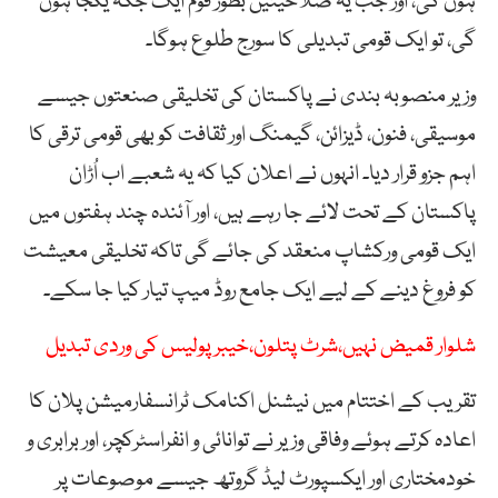
ہوں گی، اور جب یہ صلاحیتیں بطور قوم ایک جگہ یکجا ہوں
گی، تو ایک قومی تبدیلی کا سورج طلوع ہوگا۔
وزیر منصوبہ بندی نے پاکستان کی تخلیقی صنعتوں جیسے
موسیقی، فنون، ڈیزائن، گیمنگ اور ثقافت کو بھی قومی ترقی کا
اہم جزو قرار دیا۔ انہوں نے اعلان کیا کہ یہ شعبے اب اُڑان
پاکستان کے تحت لائے جا رہے ہیں، اور آئندہ چند ہفتوں میں
ایک قومی ورکشاپ منعقد کی جائے گی تاکہ تخلیقی معیشت
کو فروغ دینے کے لیے ایک جامع روڈ میپ تیار کیا جا سکے۔
شلوار قمیض نہیں،شرٹ پتلون،خیبر پولیس کی وردی تبدیل
تقریب کے اختتام میں نیشنل اکنامک ٹرانسفارمیشن پلان کا
اعادہ کرتے ہوئے وفاقی وزیر نے توانائی و انفراسٹرکچر، اور برابری و
خودمختاری اور ایکسپورٹ لیڈ گروتھ جیسے موصوعات پر