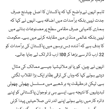
تاہم انہوں نے واضح کیا کہ پاکستان کا اصل چیلنج صرف
جدت نہیں بلکہ برآمدات میں اضافہ ہے۔ انہوں نے کہا کہ
ہماری کامیابی صرف مقامی سطح پر مصنوعات بنانے میں
نہیں بلکہ عالمی منڈی میں مقابلہ کرنے میں ہے۔ حکومت
کا ہدف ہے کہ آئندہ دس برسوں میں پاکستان کی برآمدات کو
32 ارب ڈالر سے بڑھا کر 100 ارب ڈالر تک لے جایا جائے۔
انہوں نے چین، کوریا اور ملائیشیا جیسے ممالک کی مثال
دیتے ہوئے کہا کہ وہاں کی ترقی بظاہر ایک بڑا انقلاب لگتی
ہے، لیکن درحقیقت یہ ہر شعبے میں مسلسل چھوٹی چھوٹی
تبدیلیوں کا نتیجہ ہے۔ ایسے ہی ہر نوجوان پاکستانی کو اپنے
دائرہ کار میں رہتے ہوئے اپنے اندر نئی صلاحیتیں پیدا کرنی