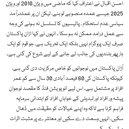
احسن اقبال نے اعتراف کیا کہ ماضی میں ویژن 2010 اور ویژن
2025 جیسے عمدہ منصوبے تو بنے، لیکن ان پر عملدرآمد
سیاسی عدم استحکام ، پالیسیوں کا تسلسل نہ ہونے کی وجہ
سے عمل درامد ممکن نہ ہو سکا ۔ انہوں نے کہا اڑان پاکستان
صرف ایک پروگرام نہیں بلکہ ایک تحریک ہے، جو قوم کو ایک
بار پھر بلندیوں کی جانب لے جانے کے لیے شروع کی گئی ہے۔
اُڑان پاکستان میں نوجوانوں کو خاص مرکزیت دی گئی ہے،
کیونکہ پاکستان کی 60 فیصد آبادی 30 سال سے کم عمر
افراد پر مشتمل ہے۔ اس لیے انویویشن فنڈ کا مقصد نوجوان
پیشہ ور افراد اور تبدیلی کے خواہاں افراد کو ابتدائی سرمایہ
فراہم کرنا ہے تاکہ وہ اپنے خیالات کو حقیقت میں ڈھال
سکیں، انہیں وسعت دے سکیں اور معاشرے پر مثبت اثرات
مرتب کر سکیں۔