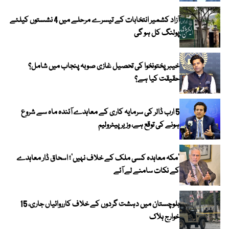
آزاد کشمیر انتخابات کے تیسرے مرحلے میں 4 نشستوں کیلئے
پولنگ کل ہو گی
خیبر پختونخوا کی تحصیل غازی صوبہ پنجاب میں شامل؟
حقیقت کیا ہے؟
5 ارب ڈالر کی سرمایہ کاری کے معاہدے آئندہ ماہ سے شروع
ہونے کی توقع ہے، وزیر پیٹرولیم
‘مکہ معاہدہ کسی ملک کے خلاف نہیں’؛ اسحاق ڈار معاہدے
کے نکات سامنے لے آئے
بلوچستان میں دہشت گردوں کے خلاف کارروائیاں جاری، 15
خوارج ہلاک