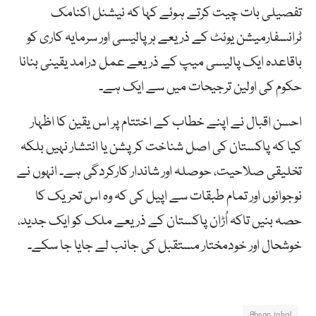
تفصیلی بات چیت کرتے ہوئے کہا کہ نیشنل اکنامک
ٹرانسفارمیشن یونٹ کے ذریعے ہر پالیسی اور سرمایہ کاری کو
باقاعدہ ایک پالیسی میپ کے ذریعے عمل درامد یقینی بنانا
حکوم کی اولین ترجیحات میں سے ایک ہے۔
احسن اقبال نے اپنے خطاب کے اختتام پر اس یقین کا اظہار
کیا کہ پاکستان کی اصل شناخت کرپشن یا انتشار نہیں بلکہ
تخلیقی صلاحیت، حوصلہ اور شاندار کارکردگی ہے۔ انہوں نے
نوجوانوں اور تمام طبقات سے اپیل کی کہ وہ اس تحریک کا
حصہ بنیں تاکہ اُڑان پاکستان کے ذریعے ملک کو ایک جدید،
خوشحال اور خودمختار مستقبل کی جانب لے جایا جا سکے۔
Ahsan iqbal