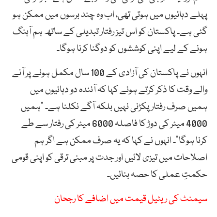
پہلے دہائیوں میں ہوتی تھی، اب وہ چند برسوں میں ممکن ہو
گئی ہے۔ پاکستان کو اس تیز رفتار تبدیلی کے ساتھ ہم آہنگ
ہونے کے لیے اپنی کوششوں کو دوگنا کرنا ہوگا۔
انہوں نے پاکستان کی آزادی کے 100 سال مکمل ہونے پر آنے
والے وقت کا ذکر کرتے ہوئے کہا کہ آئندہ دو دہائیوں میں
ہمیں صرف رفتار پکڑنی نہیں بلکہ آگے نکلنا ہے۔ “ہمیں
4000 میٹر کی دوڑ کا فاصلہ 6000 میٹر کی رفتار سے طے
کرنا ہوگا”۔ انہوں نے کہا کہ یہ صرف ممکن ہے اگر ہم
اصلاحات میں تیزی لائیں اور جدت پر مبنی ترقی کو اپنی قومی
حکمتِ عملی کا حصہ بنائیں۔
سیمنٹ کی ریٹیل قیمت میں اضافے کا رجحان