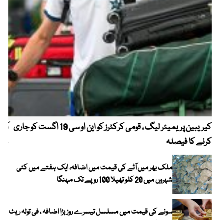
کیریبین پریمیئر لیگ ، قومی کرکٹرز کو این او سی 19 اگست کو جاری
آز
کرنے کا فیصلہ
چھی
ملک بھر میں آٹے کی قیمت میں اضافہ، ایک ہفتے میں کئی
شہروں میں 20 کلو تھیلا 100 روپے تک مہنگا
سونے کی قیمت میں مسلسل تیسرے روز بڑا اضافہ ، فی تولہ ریٹ