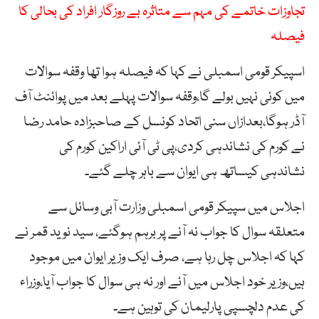
تجاوزات خاتمے کی مہم سے متاثرہ بے روزگار افراد کی بحالی کا
فیصلہ
اسپیکر قومی اسمبلی نے کہا کہ فیصلہ ہوا تھا وقفہ سوالات
میں کوئی نہیں بولے گا،وقفہ سوالات پہلے بعد میں پوائنٹ آف
آڈر ہوگا،بعدازاں سنی اتحاد کونسل کے صاحبزادہ حامد رضا
نے کورم کی نشاندہی کردی،پی ٹی آئی اراکین کورم کی
نشاندہی کیساتھ ہی ایوان سے باہر چلے گئے۔
اجلاس میں سپیکر قومی اسمبلی وزارت آبی وسائل سے
متعلقہ سوال کا جواب نہ آنے پر برہم ہوگئے، سید نوید قمر نے
کہا کہ اجلاس چل رہا ہے، صرف ایک وزیر ایوان میں موجود
ہیں،وزیر خود اجلاس میں آئے اور نہ ہی سوال کا جواب آیا،وزراء
کی عدم دلچسپی پارلیمان کی توہین ہے۔