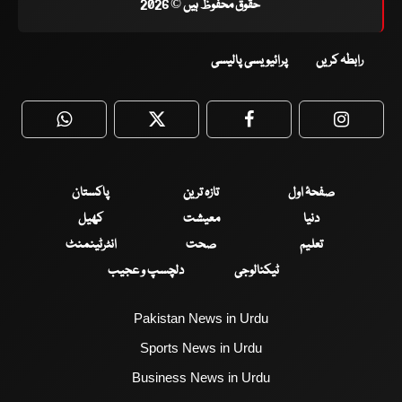
حقوق محفوظ ہیں © 2026
رابطہ کریں
پرائیویسی پالیسی
WhatsApp
Twitter
Facebook
Faceboo
صفحۂ اول
تازہ ترین
پاکستان
دنیا
معیشت
کھیل
تعلیم
صحت
انٹرٹینمنٹ
ٹیکنالوجی
دلچسپ و عجیب
Pakistan News in Urdu
Sports News in Urdu
Business News in Urdu