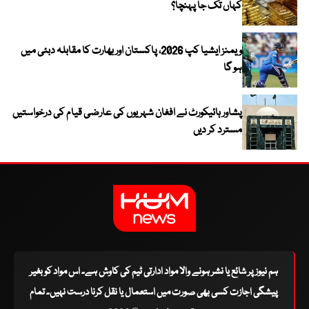
کہاں تک جا پہنچا؟
ویمنز ایشیا کپ 2026، پاکستان اور بھارت کا مقابلہ دبئی میں
ہو گا
پشاور ہائیکورٹ نے افغان شہریوں کی عارضی قیام کی درخواستیں
مسترد کر دیں
ہم نیوز پر شائع یا نشر ہونے والا مواد ادارتی ٹیم کی کاوش ہے۔ اس مواد کو بغیر
پیشگی اجازت کسی بھی صورت میں استعمال یا نقل کرنا درست نہیں۔ تمام