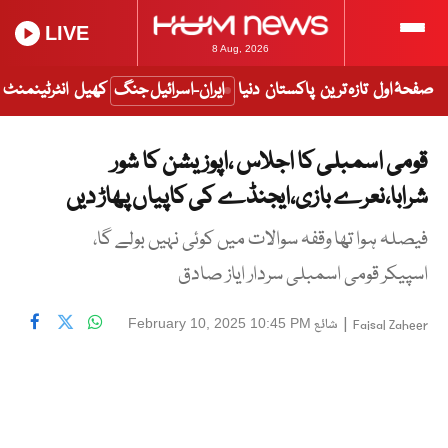
LIVE
8 Aug, 2026
صفحۂ اول
تازہ ترین
پاکستان
دنیا
ایران-اسرائیل جنگ
کھیل
انٹرٹینمنٹ
قومی اسمبلی کا اجلاس ،اپوزیشن کا شور
شرابا،نعرے بازی،ایجنڈے کی کاپیاں پھاڑ دیں
فیصلہ ہوا تھا وقفہ سوالات میں کوئی نہیں بولے گا،
اسپیکر قومی اسمبلی سردار ایاز صادق
|
شائع
February 10, 2025 10:45 PM
Faisal Zaheer