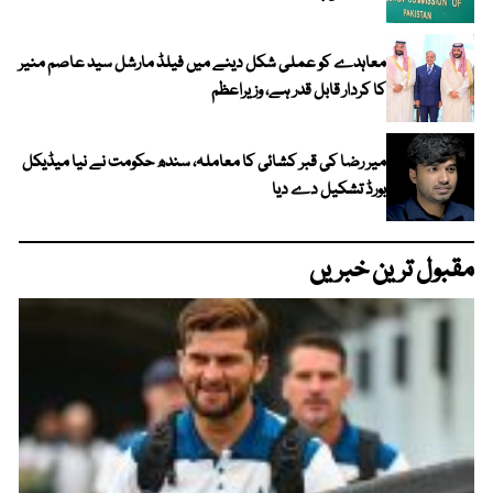
معاہدے کو عملی شکل دینے میں فیلڈ مارشل سید عاصم منیر
کا کردار قابل قدر ہے، وزیراعظم
میر رضا کی قبر کشائی کا معاملہ، سندھ حکومت نے نیا میڈیکل
بورڈ تشکیل دے دیا
مقبول ترین خبریں