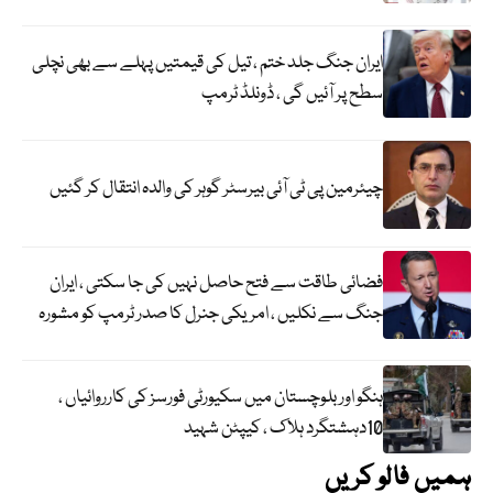
ایران جنگ جلد ختم ، تیل کی قیمتیں پہلے سے بھی نچلی
سطح پر آئیں گی ، ڈونلڈ ٹرمپ
چیئرمین پی ٹی آئی بیرسٹر گوہر کی والدہ انتقال کر گئیں
فضائی طاقت سے فتح حاصل نہیں کی جا سکتی ، ایران
جنگ سے نکلیں ، امریکی جنرل کا صدر ٹرمپ کو مشورہ
ہنگو اور بلوچستان میں سکیورٹی فورسز کی کارروائیاں ،
10دہشتگرد ہلاک ، کیپٹن شہید
ہمیں فالو کریں