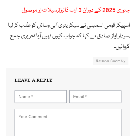
جنوری 2025 کے دوران 3 ارب ڈالرزترسیلات زر موصول
اسپیکر قومی اسمبلی نے سیکریٹری آبی وسائل کو طلب کر لیا
،سردار ایاز صادق نے کہا کہ جواب کیوں نہیں آیا تحریری جمع
کروائیں۔
National Assembly
LEAVE A REPLY