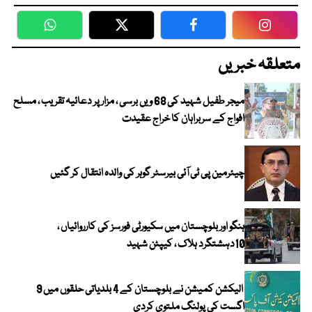
WhatsApp
Twitter
Facebook
Faceboo
متعلقہ خبریں
میجر طفیل شہید کی 68 ویں برسی ، مزار پر دعائیہ تقریب ، مسلح
افواج کے سربراہان کا خراج عقیدت
چیئرمین پی ٹی آئی بیرسٹر گوہر کی والدہ انتقال کر گئیں
ہنگو اور بلوچستان میں سکیورٹی فورسز کی کارروائیاں ،
10دہشتگرد ہلاک ، کیپٹن شہید
الیکشن کمیشن نے بلوچستان کے 4 بلدیاتی حلقوں میں 9
اگست کی پولنگ ملتوی کردی