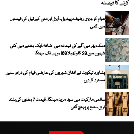
کرنے کا فیصلہ
چھی
عوام کو جزوی ریلیف، پیٹرول، ڈیزل اور مٹی کے تیل کی قیمتوں
میں کمی
ملک بھر میں آٹے کی قیمت میں اضافہ، ایک ہفتے میں کئی
شہروں میں 20 کلو تھیلا 100 روپے تک مہنگا
پشاور ہائیکورٹ نے افغان شہریوں کی عارضی قیام کی درخواستیں
مسترد کر دیں
عالمی مارکیٹ میں سونا مزید مہنگا ، قیمت 7 ہفتوں کی بلند
ترین سطح پر پہنچ گئی