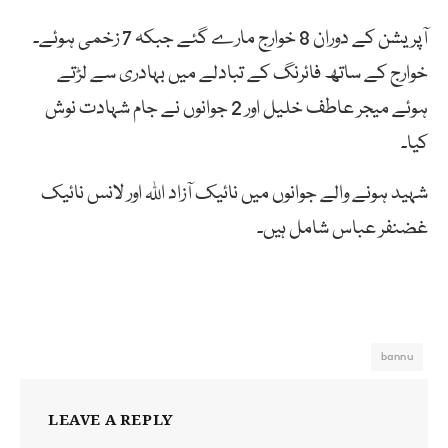
آپریشن کے دوران 8 خوارج مارے گئے جبکہ 7 زخمی ہوئے۔
خوارج کے ساتھ فائرنگ کے تبادلے میں بہادری سے لڑتے
ہوئے میجر عاطف خلیل اور 2 جوانوں نے جام شہادت نوش
کیا۔
شہید ہونے والے جوانوں میں نائیک آزاد اللہ اور لانس نائیک
غضنفر عباس شامل ہیں۔
bannu
LEAVE A REPLY