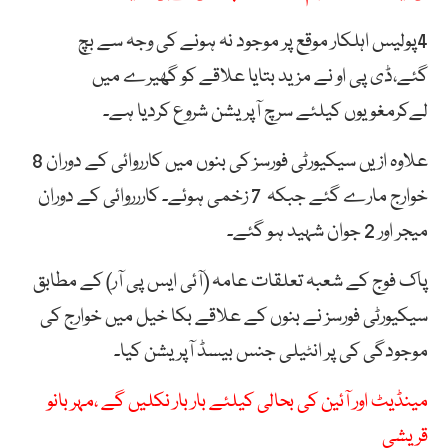
4پولیس اہلکار موقع پر موجود نہ ہونے کی وجہ سے بچ
گئے،ڈی پی او نے مزید بتایا علاقے کو گھیرے میں
لےکرمغویوں کیلئے سرچ آپریشن شروع کردیا ہے۔
علاوہ ازیں سیکیورٹی فورسز کی بنوں میں کارروائی کے دوران 8
خوارج مارے گئے جبکہ 7 زخمی ہوئے۔ کاررروائی کے دوران
میجر اور 2 جوان شہید ہو گئے۔
پاک فوج کے شعبہ تعلقات عامہ (آئی ایس پی آر) کے مطابق
سیکیورٹی فورسز نے بنوں کے علاقے بکا خیل میں خوارج کی
موجودگی کی پر انٹیلی جنس بیسڈ آپریشن کیا۔
مینڈیٹ اور آئین کی بحالی کیلئے بار بار نکلیں گے ،مہر بانو
قریشی