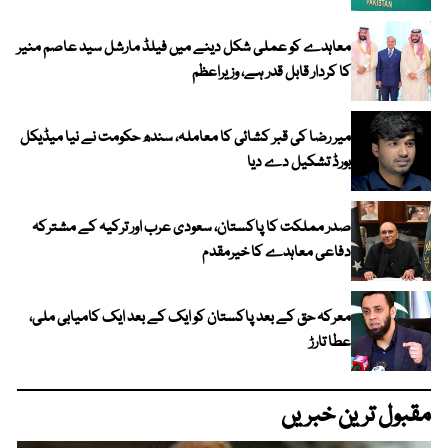
معاہدے کو عملی شکل دینے میں فیلڈ مارشل سید عاصم منیر
کا کردار قابل قدر ہے، وزیراعظم
میر رضا کی قبر کشائی کا معاملہ، سندھ حکومت نے نیا میڈیکل
بورڈ تشکیل دے دیا
صدر مملکت کا پاکستان، سعودی عرب اور ترکیہ کے مشترکہ
دفاعی معاہدے کا خیرمقدم
معرکہ حق کے بعد پاکستان کو ایک کے بعد ایک کامیابی ملی،
عطا تارڑ
مقبول ترین خبریں