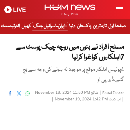
LIVE
8 Aug, 2026
صفحۂ اول
تازہ ترین
پاکستان
دنیا
ایران-اسرائیل جنگ
کھیل
انٹرٹینمنٹ
مسلح افراد نے بنوں میں روچہ چیک پوسٹ سے
7اہلکاروں کواغوا کرلیا
4پولیس اہلکار موقع پر موجود نہ ہونے کی وجہ سے بچ
گئے،ڈی پی او
|
شائع
November 18, 2024 11:50 PM
Faisal Zaheer
|
اپ ڈیٹ
|
November 19, 2024 1:42 PM