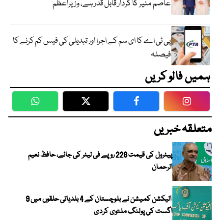
عاصم منیر کا کردار قابل قدر ہے، وزیراعظم
پی ٹی اے کا ای سم کے اجرا اور تبدیلی کی فیس کم کرنے کا
فیصلہ
ہمیں فالو کریں
WhatsApp
Twitter
Facebook
Faceboo
متعلقہ خبریں
پیٹرول کی قیمت 228 روپے فی لیٹر کی جائے، حافظ نعیم
الرحمان
الیکشن کمیشن نے بلوچستان کے 4 بلدیاتی حلقوں میں 9
اگست کی پولنگ ملتوی کردی