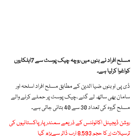
مسلح افراد نے بنوں میں روچہ چیک پوسٹ سے 7اہلکاروں
کواغوا کرلیا ہے۔
ڈی پی او بنوں ضیا الدین کے مطابق مسلح افراد اسلحہ اور
سامان بھی ساتھ لے گئے ،چیک پوسٹ پر حملے کرنے والے
مسلح گروہ کی تعداد 30 سے 40 بتائی جاتی ہے۔
روشن ڈیجیٹل اکائونٹس کے ذریعے سمندر پار پاکستانیوں کی
ترسیلات زر کا حجم 8.593 ارب ڈالر سےبڑھ گیا