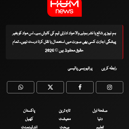
ہم نیوز پر شائع یا نشر ہونے والا مواد ادارتی ٹیم کی کاوش ہے۔ اس مواد کو بغیر
پیشگی اجازت کسی بھی صورت میں استعمال یا نقل کرنا درست نہیں۔ تمام
حقوق محفوظ ہیں © 2026
رابطہ کریں
پرائیویسی پالیسی
WhatsApp
Twitter
Facebook
Faceboo
صفحۂ اول
تازہ ترین
پاکستان
دنیا
معیشت
کھیل
تعلیم
صحت
انٹرٹینمنٹ