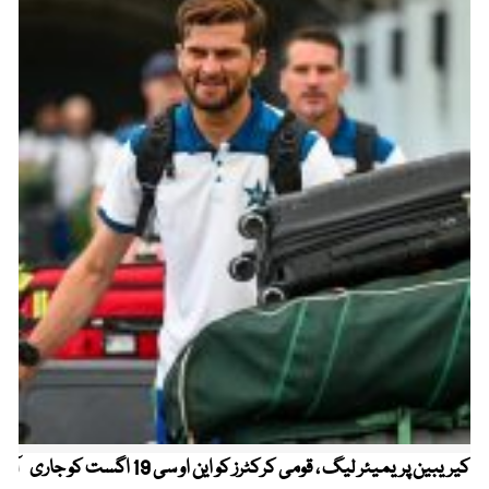
کیریبین پریمیئر لیگ ، قومی کرکٹرز کو این او سی 19 اگست کو جاری
آز