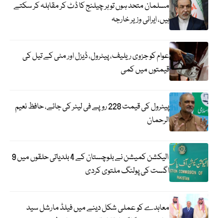
مسلمان متحد ہوں تو ہر چیلنج کا ڈٹ کر مقابلہ کر سکتے
ہیں، ایرانی وزیر خارجہ
عوام کو جزوی ریلیف، پیٹرول، ڈیزل اور مٹی کے تیل کی
قیمتوں میں کمی
پیٹرول کی قیمت 228 روپے فی لیٹر کی جائے، حافظ نعیم
الرحمان
الیکشن کمیشن نے بلوچستان کے 4 بلدیاتی حلقوں میں 9
اگست کی پولنگ ملتوی کردی
معاہدے کو عملی شکل دینے میں فیلڈ مارشل سید