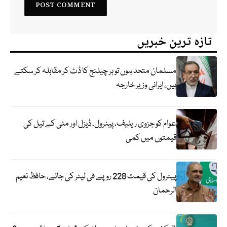
تازہ ترین خبریں
مسلمان متحد ہوں تو ہر چیلنج کا ڈٹ کر مقابلہ کر سکتے
ہیں، ایرانی وزیر خارجہ
عوام کو جزوی ریلیف، پیٹرول، ڈیزل اور مٹی کے تیل کی
قیمتوں میں کمی
پیٹرول کی قیمت 228 روپے فی لیٹر کی جائے، حافظ نعیم
الرحمان