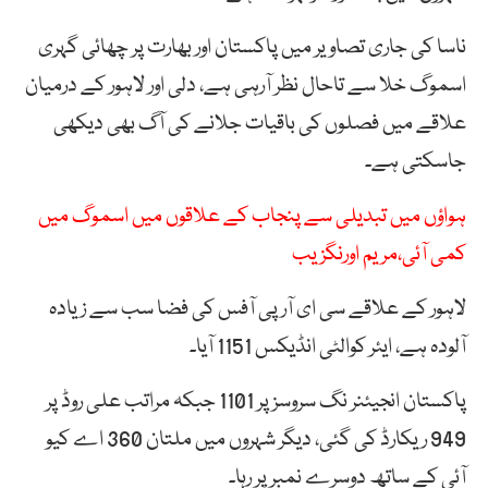
ناسا کی جاری تصاویر میں پاکستان اور بھارت پر چھائی گہری
اسموگ خلا سے تاحال نظر آرہی ہے، دلی اور لاہور کے درمیان
علاقے میں فصلوں کی باقیات جلانے کی آگ بھی دیکھی
جاسکتی ہے۔
ہواؤں میں تبدیلی سے پنجاب کے علاقوں میں اسموگ میں
کمی آئی،مریم اورنگزیب
لاہور کے علاقے سی ای آر پی آفس کی فضا سب سے زیادہ
آلودہ ہے، ایئر کوالٹی انڈیکس 1151 آیا۔
پاکستان انجیئنر نگ سروسز پر 1101 جبکہ مراتب علی روڈ پر
949 ریکارڈ کی گئی، دیگر شہروں میں ملتان 360 اے کیو
آئی کے ساتھ دوسرے نمبر پر رہا۔