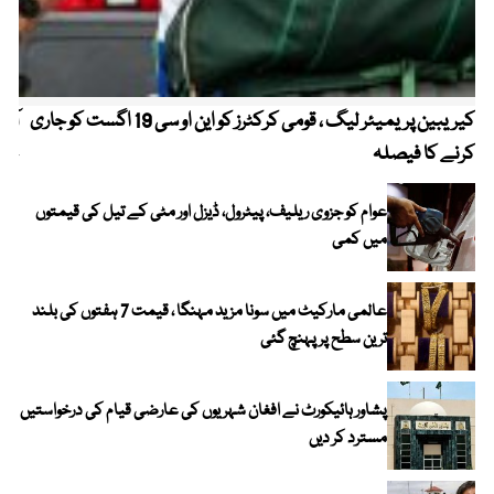
کیریبین پریمیئر لیگ ، قومی کرکٹرز کو این او سی 19 اگست کو جاری
آز
کرنے کا فیصلہ
چھی
عوام کو جزوی ریلیف، پیٹرول، ڈیزل اور مٹی کے تیل کی قیمتوں
میں کمی
عالمی مارکیٹ میں سونا مزید مہنگا ، قیمت 7 ہفتوں کی بلند
ترین سطح پر پہنچ گئی
پشاور ہائیکورٹ نے افغان شہریوں کی عارضی قیام کی درخواستیں
مسترد کر دیں