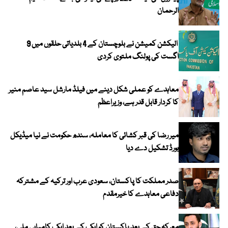
الرحمان
الیکشن کمیشن نے بلوچستان کے 4 بلدیاتی حلقوں میں 9
اگست کی پولنگ ملتوی کردی
معاہدے کو عملی شکل دینے میں فیلڈ مارشل سید عاصم منیر
کا کردار قابل قدر ہے، وزیراعظم
میر رضا کی قبر کشائی کا معاملہ، سندھ حکومت نے نیا میڈیکل
بورڈ تشکیل دے دیا
صدر مملکت کا پاکستان، سعودی عرب اور ترکیہ کے مشترکہ
دفاعی معاہدے کا خیرمقدم
معرکہ حق کے بعد پاکستان کو ایک کے بعد ایک کامیابی ملی،