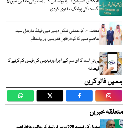
الیکشن کمیشن نے بلوچستان کے 4 بلدیاتی حلقوں میں 9
اگست کی پولنگ ملتوی کردی
معاہدے کو عملی شکل دینے میں فیلڈ مارشل سید
عاصم منیر کا کردار قابل قدر ہے، وزیراعظم
پی ٹی اے کا ای سم کے اجرا اور تبدیلی کی فیس کم کرنے کا
فیصلہ
ہمیں فالو کریں
WhatsApp
Twitter
Facebook
Faceboo
متعلقہ خبریں
پیٹرول کی قیمت 228 روپے فی لیٹر کی جائے، حافظ نعیم