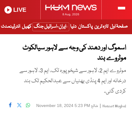
LIVE
8 Aug, 2026
صفحۂ اول
تازہ ترین
پاکستان
دنیا
ایران-اسرائیل جنگ
کھیل
انٹرٹینمنٹ
اسموگ اور دھند کی وجہ سے لاہور سیالکوٹ
موٹروے بند
موٹروے ایم 2، لاہور سے شیخوپورہ تک، ایم 3، لاہور سے
درخانہ اور ایم 4 پنڈی بھٹیاں سے عبدالحکیم تک بند
کردی گئی۔
|
شائع
November 18, 2024 5:23 PM
Hasnat Mughal