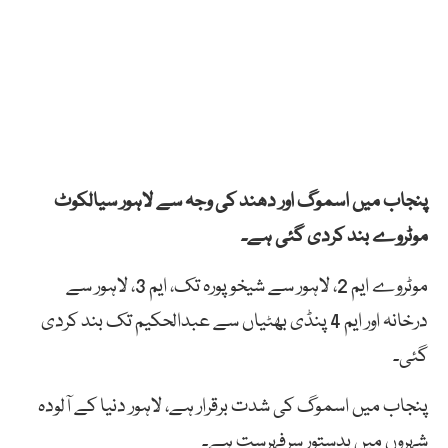
پنجاب میں اسموگ اور دھند کی وجہ سے لاہور سیالکوٹ
موٹروے بند کردی گئی ہے۔
موٹروے ایم 2، لاہور سے شیخوپورہ تک، ایم 3، لاہور سے
درخانہ اور ایم 4 پنڈی بھٹیاں سے عبدالحکیم تک بند کردی
گئی۔
پنجاب میں اسموگ کی شدت برقرار ہے، لاہور دنیا کے آلودہ
شہروں میں بدستور سرفہرست ہے۔