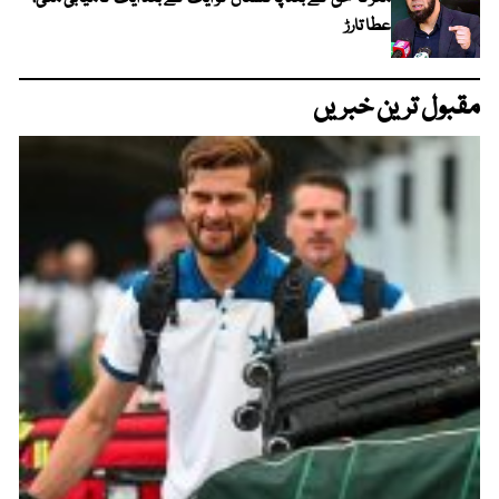
عطا تارڑ
مقبول ترین خبریں