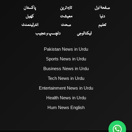
صفحۂ اول
تازہ ترین
پاکستان
دنیا
معیشت
کھیل
تعلیم
صحت
انٹرٹینمنٹ
ٹیکنالوجی
دلچسپ و عجیب
Pakistan News in Urdu
Sports News in Urdu
Business News in Urdu
Tech News in Urdu
Entertainment News in Urdu
Health News in Urdu
Hum News English