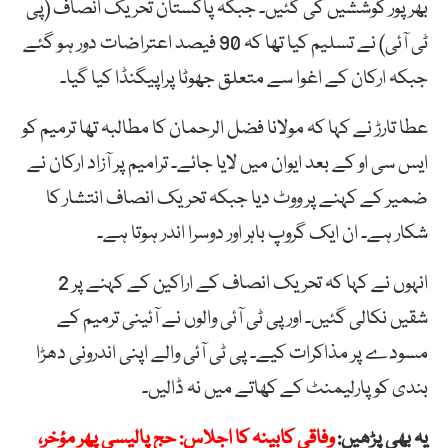
بھرپور کوششیں کی گئیں۔ جبکہ پاکستان تحریک انصاف (پی
ٹی آئی) نے تسلیم کیا تھا کہ 90 فیصد اعتراضات دور ہو گئے
جبکہ ارکان کے اغوا سے متعلق جھوٹا پراپیگنڈا کیا گیا۔
عطا تارڑ نے کہا کہ مولانا فضل الرحمان کا مطالبہ تھا ترمیم کو
ایس سی او کے بعد ایوان میں لایا جائے۔ ترامیم پر آزاد ارکان نے
ضمیر کے کہنے پر ووٹ دیا جبکہ تحریک انصاف انتشار کا
شکار ہے۔ ان ایک گروپ باہر اور دوسرا اندر ہوتا ہے۔
انہوں نے کہا کہ تحریک انصاف کے اراکین کے کہنے پر 2
شقیں نکالی گئیں۔ اور پی ٹی آئی والوں نے آئینی ترمیم کے
مسودے پر مذاکرات کیے۔ پی ٹی آئی والے اپنی اندرونی دھڑا
بندی کو پارلیمنٹ کے کھاتے میں نہ ڈالیں۔
یہ بھی پڑھیں:
وفاقی کابینہ کا اجلاس: حج پالیسی پھر مؤخر،