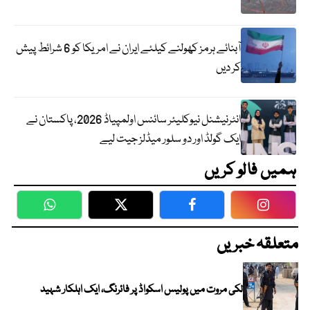
آبنائے ہرمز کھولنے کیلئے ایران نے امریکا کو 6 شرائط پیش
کر دیں
انٹرنیشنل نیوکلیئر سائنس اولمپیاڈ 2026، پاکستان نے
ایک گولڈ اور دو سلور میڈلز جیت لیے
ہمیں فالو کریں
WhatsApp
Twitter
Facebook
Faceboo
متعلقہ خبریں
لکی مروت میں پولیس اسکواڈ پر فائرنگ، ایک اہلکار شہید