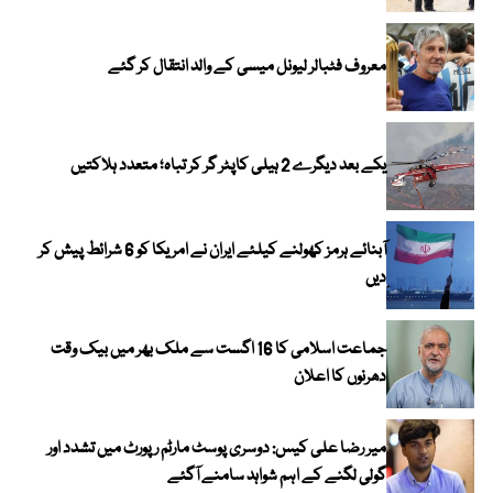
معروف فٹبالر لیونل میسی کے والد انتقال کر گئے
یکے بعد دیگرے 2 ہیلی کاپٹر گر کر تباہ؛ متعدد ہلاکتیں
آبنائے ہرمز کھولنے کیلئے ایران نے امریکا کو 6 شرائط پیش کر
دیں
جماعت اسلامی کا 16 اگست سے ملک بھر میں بیک وقت
دھرنوں کا اعلان
میر رضا علی کیس: دوسری پوسٹ مارٹم رپورٹ میں تشدد اور
گولی لگنے کے اہم شواہد سامنے آگئے