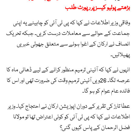
بڑھتے پولیو کیسز پر رپورٹ طلب
وفاقی وزیر اطلاعات نے کہا کہ پی ٹی آئی کو چاہیئے یہ اپنی
جماعت کے حوالے سے معاملات درست کریں۔ جبکہ تحریک
انصاف نے ارکان کے اغوا ہونے سے متعلق جھوٹی خبریں
پھیلائیں۔
انہوں نے کہا کہ آئینی ترمیم منظور کرانے کے لیے ڈھائی ماہ کا
عرصہ لگا۔ 26ویں آئینی ترمیم وقت کی ضرورت تھی اور اس کا
فائدہ عام عوام کو ہو گا۔
عطا تارڑ کی تقریر کے دوران اپوزیشن ارکان نے احتجاج کیا۔ وزیر
اطلاعات نے کہا کہ پی ٹی آئی کو کوئی اعتراض تھا تو مولانا
فضل الرحمان کے پاس کیوں گئی؟