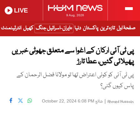
LIVE
9 Aug, 2026
صفحۂ اول
تازہ ترین
پاکستان
دنیا
ایران-اسرائیل جنگ
کھیل
انٹرٹینمنٹ
پی ٹی آئی ارکان کے اغوا سے متعلق جھوٹی خبریں
پھیلائی گئیں، عطا تارڑ
پی ٹی آئی کو کوئی اعتراض تھا تو مولانا فضل الرحمان کے
پاس کیوں گئی؟
|
شائع
October 22, 2024 6:08 PM
Ahmed Hussain