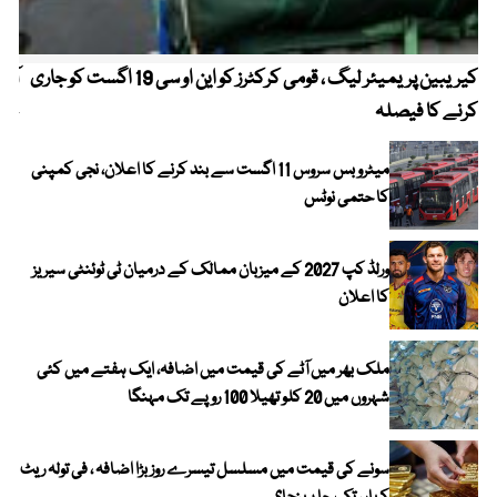
کیریبین پریمیئر لیگ ، قومی کرکٹرز کو این او سی 19 اگست کو جاری
آز
کرنے کا فیصلہ
چھی
میٹرو بس سروس 11 اگست سے بند کرنے کا اعلان، نجی کمپنی
کا حتمی نوٹس
ورلڈ کپ 2027 کے میزبان ممالک کے درمیان ٹی ٹوئنٹی سیریز
کا اعلان
ملک بھر میں آٹے کی قیمت میں اضافہ، ایک ہفتے میں کئی
شہروں میں 20 کلو تھیلا 100 روپے تک مہنگا
سونے کی قیمت میں مسلسل تیسرے روز بڑا اضافہ ، فی تولہ ریٹ