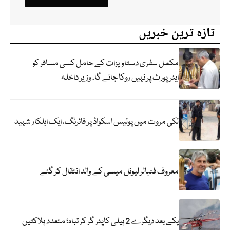
تازہ ترین خبریں
مکمل سفری دستاویزات کے حامل کسی مسافر کو
ایئرپورٹ پر نہیں روکا جائے گا، وزیر داخلہ
لکی مروت میں پولیس اسکواڈ پر فائرنگ، ایک اہلکار شہید
معروف فٹبالر لیونل میسی کے والد انتقال کر گئے
یکے بعد دیگرے 2 ہیلی کاپٹر گر کر تباہ؛ متعدد ہلاکتیں