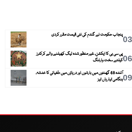
پنجاب حکومت نے گندم کی نئی قیمت مقرر کردی
0
پی سی بی کا ایکشن، غیر منظور شدہ لیگ کھیلنے والے کرکٹرز
0
کیلئے سخت وارننگ
آئندہ 48 گھنٹوں میں بارشوں اور دریاؤں میں طغیانی کا خدشہ،
0
ہنگامی تیاریاں تیز