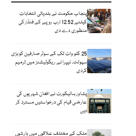
پنجاب حکومت نے بلدیاتی انتخابات
کیلئے 12.52 ارب روپے کے فنڈز کی
منظوری دے دی
25 کلو واٹ تک کے سولر صارفین کو بڑی
سہولت، نیپرا نے ریگولیشنز میں ترمیم
کردی
پشاور ہائیکورٹ نے افغان شہریوں کی
عارضی قیام کی درخواستیں مسترد کر
دیں
ملک کے مختلف علاقوں میں بارشوں