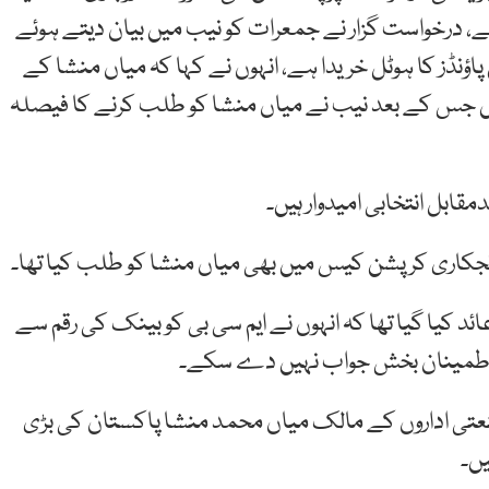
ے، درخواست گزار نے جمعرات کو نیب میں بیان دیتے ہوئے
کہ میاں محمد منشا نے برطانیہ میں 600 ملین پاؤنڈز کا ہوٹل خریدا ہے، انہوں نے کہا کہ میاں منشا کے
 جس کے بعد نیب نے میاں منشا کو طلب کرنے کا فیصلہ
کاری کرپشن کیس میں بھی میاں منشا کو طلب کیا تھا۔
ئد کیا گیا تھا کہ انہوں نے ایم سی بی کو بینک کی رقم سے
ی اطمینان بخش جواب نہیں دے سکے۔
ی اداروں کے مالک میاں محمد منشا پاکستان کی بڑی
یں۔