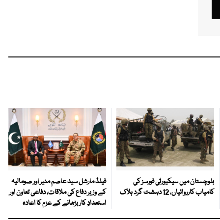
بلوچستان میں سیکیورٹی فورسز کی
فیلڈ مارشل سید عاصم منیر اور صومالیہ
کامیاب کارروائیاں، 12 دہشت گرد ہلاک
کے وزیر دفاع کی ملاقات، دفاعی تعاون اور
استعدادِ کار بڑھانے کے عزم کا اعادہ