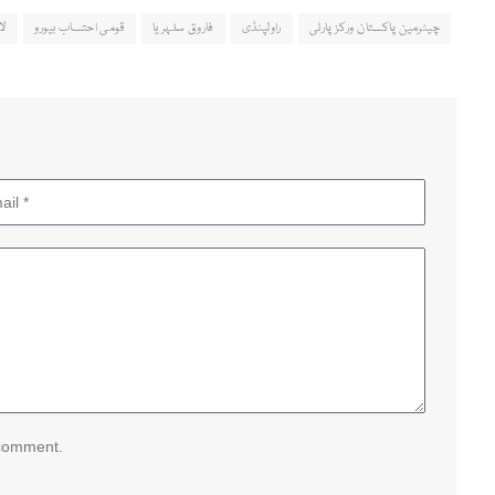
چیئرمین پاکستان ورکز پارٹی
راولپنڈی
فاروق سلہریا
قومی احتساب بیورو
لا
 comment.