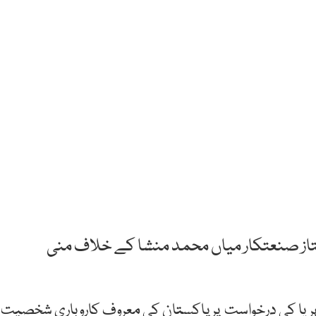
تاز صنعتکار میاں محمد منشا کے خلاف منی
سلہریا کی درخواست پر پاکستان کی معروف کاروباری شخصیت