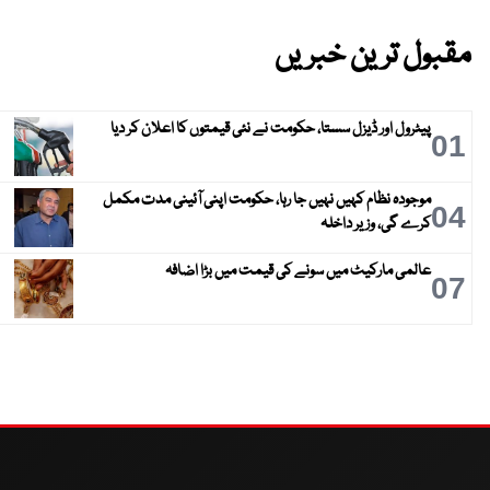
مقبول ترین خبریں
پیٹرول اور ڈیزل سستا، حکومت نے نئی قیمتوں کا اعلان کر دیا
01
موجودہ نظام کہیں نہیں جا رہا، حکومت اپنی آئینی مدت مکمل
04
کرے گی، وزیر داخلہ
عالمی مارکیٹ میں سونے کی قیمت میں بڑا اضافہ
07