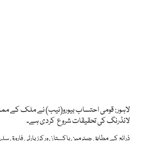
لاہور: قومی احتساب بیورو(نیب) نے ملک کے مم
لانڈرنگ کی تحقیقات شروع کردی ہے۔
ذرائع کے مطابق چیئرمین پاکستان ورکرز پارٹی فاروق 