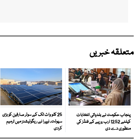
متعلقہ خبریں
25 کلو واٹ تک کے سولر صارفین کو بڑی
پنجاب حکومت نے بلدیاتی انتخابات
سہولت، نیپرا نے ریگولیشنز میں ترمیم
کیلئے 12.52 ارب روپے کے فنڈز کی
کردی
منظوری دے دی