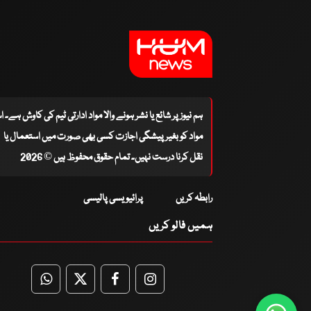
ہم نیوز پر شائع یا نشر ہونے والا مواد ادارتی ٹیم کی کاوش ہے۔ 
مواد کو بغیر پیشگی اجازت کسی بھی صورت میں استعمال یا
نقل کرنا درست نہیں۔ تمام حقوق محفوظ ہیں © 2026
رابطہ کریں
پرائیویسی پالیسی
ہمیں فالو کریں
WhatsApp
Twitter
Facebook
Facebook