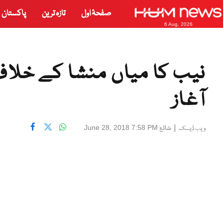
صفحۂ اول
تازہ ترین
پاکستان
6 Aug, 2026
نیب کا میاں منشا کے خلاف
آغاز
|
شائع
June 28, 2018 7:58 PM
ویب ڈیسک