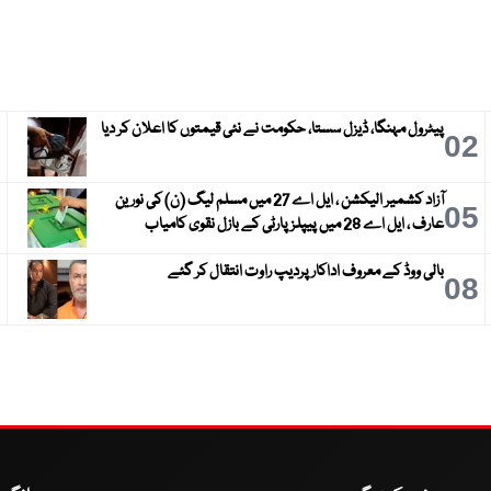
پیٹرول مہنگا، ڈیزل سستا، حکومت نے نئی قیمتوں کا اعلان کر دیا
3
02
آزاد کشمیر الیکشن ، ایل اے 27 میں مسلم لیگ (ن) کی نورین
6
05
عارف ، ایل اے 28 میں پیپلز پارٹی کے بازل نقوی کامیاب
بالی ووڈ کے معروف اداکار پردیپ راوت انتقال کر گئے
9
08