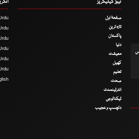
نیوز کیٹیگریز
انگر
صفحۂ اول
Urdu
تازہ ترین
Urdu
پاکستان
Urdu
دنیا
Urdu
اس
معیشت
Urdu
کھیل
Urdu
تعلیم
lish
صحت
انٹرٹینمنٹ
ٹیکنالوجی
دلچسپ و عجیب