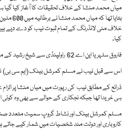
میاں محمد منشا کے خلاف تحقیقات کا آغاز کیا گیا ہ
بتایا تھا 
خلاف منی لانڈرنگ کے تمام ثبوت نیب کو دے دیے ہیں
کیا۔
فاروق سلہریا این اے 62 راولپنڈی سے شیخ رشید کے مدمقابل انتخابی امیدوار ہیں۔
اس سے قبل نیب نے مسلم کمرشل بینک (ایم سی بی) نج
ذرائع کے مطابق نیب کی رپورٹ میں میاں منشا پر الزام عا
ہی خریدا تھا جبکہ نجکاری کے حوالے سے بھی وہ کوئ
مسلم کمرشل بینک اور نشاط گروپ سمیت متعدد صنعت
کاروباری اور دولت مند شخصیات میں شمار کیے جاتے ہ