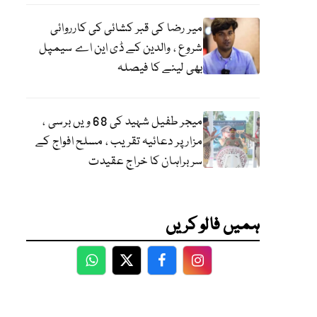
میر رضا کی قبر کشائی کی کارروائی
شروع ، والدین کے ڈی این اے سیمپل
بھی لینے کا فیصلہ
میجر طفیل شہید کی 68 ویں برسی ،
مزار پر دعائیہ تقریب ، مسلح افواج کے
سربراہان کا خراج عقیدت
ہمیں فالو کریں
WhatsApp
Twitter
Facebook
Facebook