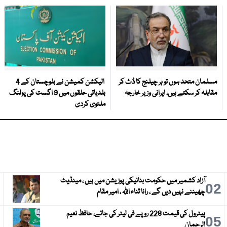
مسلمان متحد ہوں تو ہر چیلنج کا ڈٹ کر
الیکشن کمیشن نے بلوچستان کے 4
مقابلہ کر سکتے ہیں، ایرانی وزیر خارجہ
بلدیاتی حلقوں میں 9 اگست کی پولنگ
ملتوی کردی
آزاد کشمیر میں حکومت بنانیکی پوزیشن میں ہیں ، مینڈیٹ
3
02
چھیننے نہیں دیں گے ، رانا ثناء اللہ ، امیر مقام
پیٹرول کی قیمت 228 روپے فی لیٹر کی جائے، حافظ نعیم
6
05
الرحمان