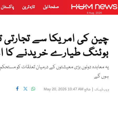
صفحۂ اول
تازہ ترین
پاکستان
8 Aug, 2026
بوئنگ طیارے خریدنے کا اعل
یہ معاہدہ دونوں بڑی معیشتوں کے درمیان تعلقات کو مستحکم 
ہوں گے
|
شائع
May 20, 2026 10:47 AM
ویب ڈیسک