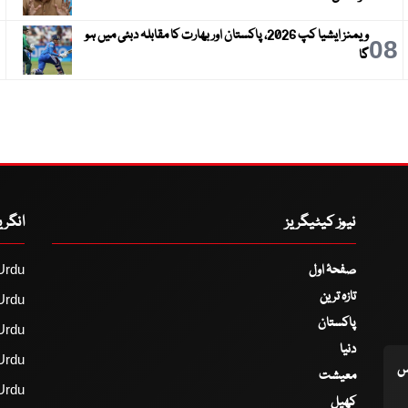
ویمنز ایشیا کپ 2026، پاکستان اور بھارت کا مقابلہ دبئی میں ہو
9
08
گا
نیوز کیٹیگریز
انگر
صفحۂ اول
Urdu
تازہ ترین
Urdu
پاکستان
Urdu
دنیا
Urdu
اس
معیشت
Urdu
کھیل