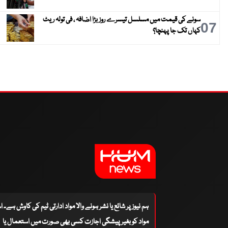
سونے کی قیمت میں مسلسل تیسرے روز بڑا اضافہ ، فی تولہ ریٹ
07
کہاں تک جا پہنچا؟
ہم نیوز پر شائع یا نشر ہونے والا مواد ادارتی ٹیم کی کاوش ہے۔ 
مواد کو بغیر پیشگی اجازت کسی بھی صورت میں استعمال یا