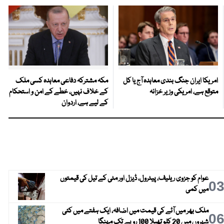
امریکا ایران جنگ بندی معاہدہ آج یا کل
مکہ مشترکہ دفاعی معاہدہ کسی ملک
متوقع ہے، امریکی وزیر خزانہ
کے خلاف نہیں، خطے کے امن و استحکام
کے لیے ہے، اردوان
عوام کو جزوی ریلیف، پیٹرول، ڈیزل اور مٹی کے تیل کی قیمتوں
0
میں کمی
ملک بھر میں آٹے کی قیمت میں اضافہ، ایک ہفتے میں کئی
0
شہروں میں 20 کلو تھیلا 100 روپے تک مہنگا