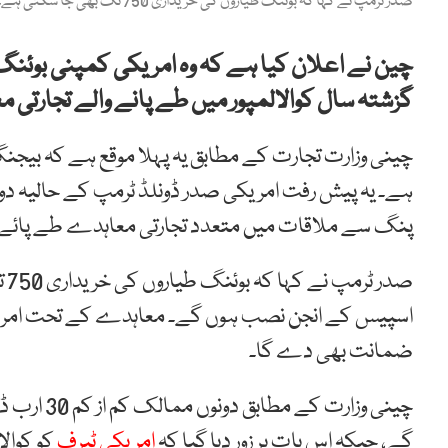
صدر ٹرمپ نے کہا کہ بوئنگ طیاروں کی خریداری 750 تک بھی جا سکتی ہے۔ (فوٹو: رائٹرز)
گزشتہ سال کوالالمپور میں طے پانے والے تجارتی 
چینی وزارت تجارت کے مطابق یہ پہلا موقع ہے کہ بیج
ہے۔ یہ پیش رفت امریکی صدر ڈونلڈ ٹرمپ کے حالیہ دو
پنگ سے ملاقات میں متعدد تجارتی معاہدے طے پائے
صد
اسپیس کے انجن نصب ہوں گے۔ معاہدے کے تحت امری
ضمانت بھی دے گا۔
چینی وزارت
گے، جبکہ اس بات پر زور دیا گیا کہ
امریکی ٹیرف
کو کوال