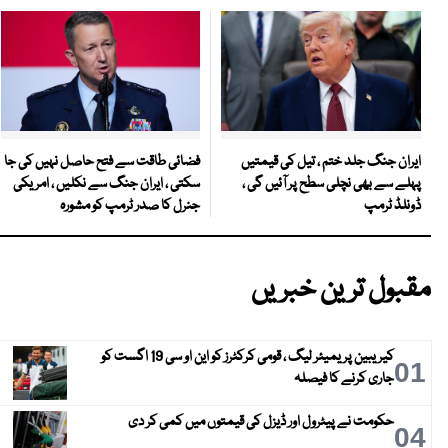
فضائی طاقت سے فتح حاصل نہیں کی جا
ایران جنگ جلد ختم ، تیل کی قیمتیں
سکتی ، ایران جنگ سے نکلیں ، امریکی
پہلے سے بھی نچلی سطح پر آئیں گی ،
جنرل کا صدر ٹرمپ کو مشورہ
ڈونلڈ ٹرمپ
مقبول ترین خبریں
کیریبین پریمیئر لیگ ، قومی کرکٹرز کو این او سی 19 اگست کو
01
جاری کرنے کا فیصلہ
حکومت نے پیٹرول اور ڈیزل کی قیمتوں میں کمی کر دی
04