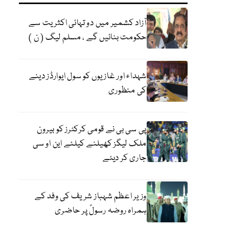
آزاد کشمیر میں دو تہائی اکثریت سے
حکومت بنائیں گے ، مسلم لیگ ( ن )
شہداء اور غازیوں کو سول ایوارڈز دینے
کی منظوری
پی سی بی نے قومی کرکٹرز کو بیرون
ملک لیگز کھیلنے کیلئے این او سی
جاری کر دیئے
وزیر اعظم شہباز شریف کی وفد کے
ہمراہ روضہ رسولؐ پر حاضری