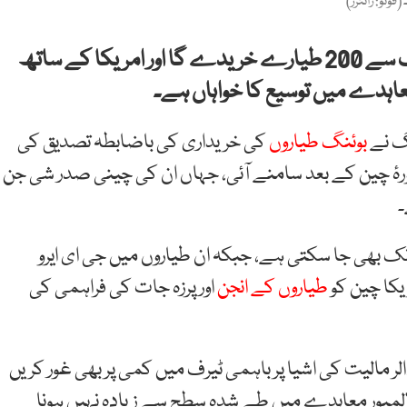
چین نے اعلان کیا ہے کہ وہ امریکی کمپنی بوئنگ سے 200 طیارے خریدے گا اور امریکا کے ساتھ
معاہدے میں توسیع کا خواہاں ہے۔
نگ نے
بوئنگ طیاروں
کی خریداری کی باضابطہ تصدیق کی
رۂ چین کے بعد سامنے آئی، جہاں ان کی چینی صدر شی جن
۔
ر ٹرمپ نے کہا کہ بوئنگ طیاروں کی خریداری 750 تک بھی جا سکتی ہے، جبکہ ان طیاروں میں جی ای ایرو
کا چین کو
طیاروں کے انجن
اور پرزہ جات کی فراہمی کی
 کے مطابق دونوں ممالک کم از کم 30 ارب ڈالر مالیت کی اشیا پر باہمی ٹیرف میں کمی پر بھی غور کریں
المپور معاہدے میں طے شدہ سطح سے زیادہ نہیں ہونا