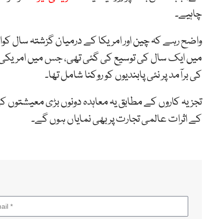
چاہیے۔
واضح رہے کہ چین اور امریکا کے درمیان گزشتہ سال کو
میں ایک سال کی توسیع کی گئی تھی، جس میں امریک
کی برآمد پر نئی پابندیوں کو روکنا شامل تھا۔
تجزیہ کاروں کے مطابق یہ معاہدہ دونوں بڑی معیشتوں
کے اثرات عالمی تجارت پر بھی نمایاں ہوں گے۔