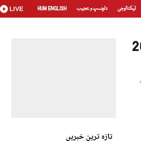
ٹیکنالوجی
دلچسپ و عجیب
HUM ENGLISH
LIVE
بڑھانے کی کوشش؛ 200
تازہ ترین خبریں